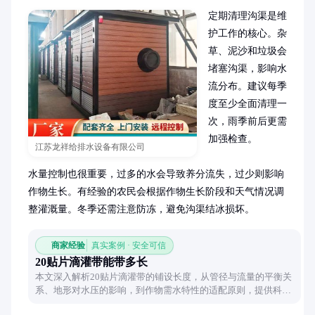
定期清理沟渠是维
护工作的核心。杂
草、泥沙和垃圾会
堵塞沟渠，影响水
流分布。建议每季
度至少全面清理一
次，雨季前后更需
加强检查。

江苏龙祥给排水设备有限公司
水量控制也很重要，过多的水会导致养分流失，过少则影响
作物生长。有经验的农民会根据作物生长阶段和天气情况调
整灌溉量。冬季还需注意防冻，避免沟渠结冰损坏。
商家经验
真实案例 · 安全可信
20贴片滴灌带能带多长
本文深入解析20贴片滴灌带的铺设长度，从管径与流量的平衡关
系、地形对水压的影响，到作物需水特性的适配原则，提供科学
实用的滴灌系统规划指南。