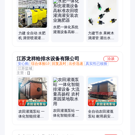
贴片滴灌带、PE管材、智慧农业、滴灌管
水肥一体化系统
灌溉设备高标准
力建 全自动 水肥
力建节水 果树木
农田喷灌滴灌安
机 滴管喷灌灌溉
滴灌管 灌出水量
装农业施肥器
设备 货源充足
小 花坛、绿化带
用 发货及时
江苏龙祥给排水设备有限公司
洽谈
安心购
综合体验L0
回复及时
出价迅速
真实性已核验
江苏盐城
主营：
[]
农田灌溉泵站 一
农田灌溉泵站 一
全自动农田灌溉
体化智能排灌设
体化智能排灌设
泵站 耐用易安装
备 大流量高扬程
备 大流量高扬程
河道池塘抽水排
农村果园菜地取
农村果园菜地取
涝 农业浇灌增压
水用
水用
设备