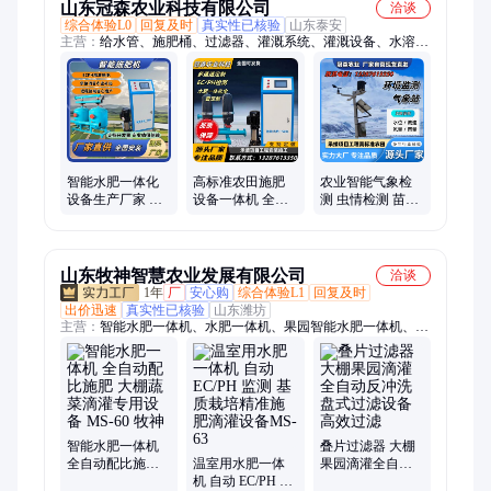
山东冠森农业科技有限公司
洽谈
综合体验L0
回复及时
真实性已核验
山东泰安
主营：
给水管、施肥桶、过滤器、灌溉系统、灌溉设备、水溶
肥、施肥机、滴灌管、施肥器、施肥设备、施肥过滤、智能水
肥、大田施肥、滴灌喷灌、复合肥料、搅拌电机、水肥设备、自
来水管、气象检测、智慧泵房、滴灌设备、农业滴灌、不锈钢框
架、水肥一体机、高标准农田
智能水肥一体化
高标准农田施肥
农业智能气象检
设备生产厂家 定
设备一体机 全自
测 虫情检测 苗情
制加工玉米单产
动智能施肥机 农
检测 一键支持平
提升施肥机
业滴灌系统 免费
台展示
定制
山东牧神智慧农业发展有限公司
洽谈
1年
厂
安心购
综合体验L1
回复及时
出价迅速
真实性已核验
山东潍坊
主营：
智能水肥一体机、水肥一体机、果园智能水肥一体机、滴
灌水肥一体机、玉米单产提升水肥机、物联网水肥一体机、多通
道智能水肥一体机、简易式水肥一体机、远程控制水肥一体机、
节水节肥型水肥一体机、温室大棚智能水肥一体机、移动式水肥
一体机、移动水肥一体化、单通道水肥一体机、离心双网过滤
器、网式离心过滤器、自动反冲洗砂石过滤器、工程用叠片过滤
器、模块化叠片过滤器、大口径叠片过滤器、牵引式移动水肥一
智能水肥一体机
叠片过滤器 大棚
全自动配比施肥
温室用水肥一体
果园滴灌全自动
体机、拖拽式移动水肥一体机、自发电移动水肥一体机、高标准
大棚蔬菜滴灌专
机 自动 EC/PH 监
反冲洗盘式过滤
农田砂石过滤器、全自动水肥一体机