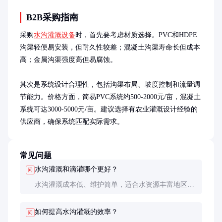
B2B采购指南
采购
水沟灌溉设备
时，首先要考虑材质选择。PVC和HDPE
沟渠轻便易安装，但耐久性较差；混凝土沟渠寿命长但成本
高；金属沟渠强度高但易腐蚀。

其次是系统设计合理性，包括沟渠布局、坡度控制和流量调
节能力。价格方面，简易PVC系统约500-2000元/亩，混凝土
系统可达3000-5000元/亩。建议选择有农业灌溉设计经验的
供应商，确保系统匹配实际需求。
常见问题
水沟灌溉和滴灌哪个更好？
问
水沟灌溉成本低、维护简单，适合水资源丰富地区和
大田作物；滴灌节水高效，适合干旱地区和经济作
物。选择需综合考虑水资源状况、作物类型和预算。
如何提高水沟灌溉的效率？
问