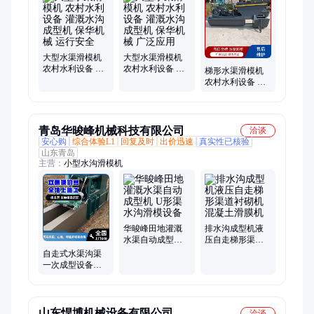
型机、道路排水沟成型机、农田水沟渠道成型机、高速公路排水
沟成型机、液压水渠滑模机、混凝土渠道成型机、自走式沟渠成
型机
大型水渠滑模机
大型水渠滑模机
农村水利设备 灌
农村水利设备 灌
梯形水渠滑模机
溉水沟成型机 保
溉水沟成型机 保
农村水利设备 灌
华机械 运行安全
华机械 广泛应用
溉水沟成型机 保
华机械 结构稳固
青岛华晙峰机械科技有限公司
洽谈
安心购
综合体验L1
回复及时
出价迅速
真实性已核验
山东青岛
主营：
小型水沟滑模机
华晙峰田地灌溉
排水沟成型机液
水渠自动成型机
压自走梯形渠道
U形渠水沟滑模设
衬砌机 混凝土滑
自走式水渠沟渠
备
膜机
一次成型设备农
田水沟灌溉滑模
机设备现浇厂家
销售
山东悍博机械设备有限公司
洽谈