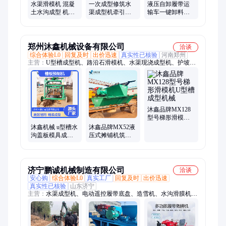
水渠滑模机 混凝
一次成型修筑水
液压自卸履带运
土水沟成型 机结
渠成型机牵引式
输车一键卸料，
构牢固农田灌溉
水沟滑模机可加
水利工地搭配水
U型成型设备
钢筋地上明水渠
渠成型机送料
郑州沐鑫机械设备有限公司
洽谈
综合体验L0
回复及时
出价迅速
真实性已核验
河南郑州
主营：
U型槽成型机、路沿石滑模机、水渠现浇成型机、护坡成
型机
沐鑫品牌MX128
型号梯形滑模机U
型槽成型机械
沐鑫机械 u型槽水
沐鑫品牌MX52液
沟盖板模具成型
压式摊铺机筑养
设备 农田灌溉水
路机械设备边沟
泥预制U型槽砖机
成型
济宁鹏诚机械制造有限公司
洽谈
安心购
综合体验L0
真实工厂
回复及时
出价迅速
真实性已核验
山东济宁
主营：
水渠成型机、电动遥控履带底盘、造雪机、水沟滑膜机、
排水沟渠衬砌机、压雪机、旋耕机、人工造雪机、压雪车、远程
喷雪机、旋转喷雪机、履带底盘、简易摊铺机、微挖一体机、人
工降雪机、混凝土镇平机、水旱两用微耕机、简单简易镇平机