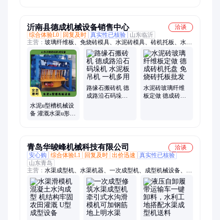
备 常年定制生产
指导操作
沂南县德成机械设备销售中心
洽谈
综合体验L0
回复及时
真实性已核验
山东临沂
主营：
玻璃纤维板、免烧砖模具、水泥砖模具、砖机托板、水泥
砖运砖车、电瓶叉砖车、空心砖模具、保温砌块模具、面包砖模
具、水泥砖码垛机、空心砖装车机、水泥砖叠板机、砖机上板
机、船板、8字砖模具、植草砖模具、水泥砖收砖机、水泥砖夹
砖机、路沿石码垛机、砖机托板纤维板
路缘石搬砖机 德
水泥砖玻璃纤维
成路沿石码垛机
板定做 德成砖机
水泥板吊机 一机
托盘 免烧砖托板
水泥u型槽机械设
多用
批发
备 灌溉水渠u形水
沟盖板模具成型
设备
青岛华晙峰机械科技有限公司
洽谈
安心购
综合体验L1
回复及时
出价迅速
真实性已核验
山东青岛
主营：
水渠成型机、水渠机器、一次成型机、成型机械设备、边
坡滑膜成型机、边坡路面成型机、斜坡摊铺机、履带运输车、边
沟滑模机、路沿石滑模机