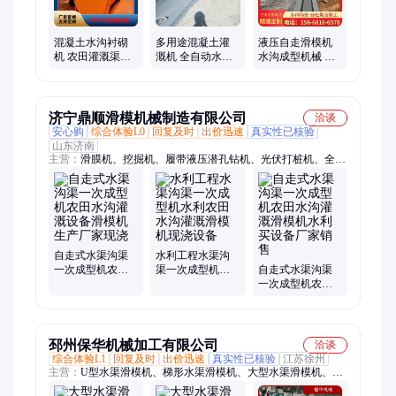
混凝土水沟衬砌
多用途混凝土灌
液压自走滑模机
机 农田灌溉渠设
溉机 全自动水沟
水沟成型机械 不
备 专业做水渠的
成型机 水渠成型
易塌落 支持定制
厂家
设备 渠道成型机
济宁鼎顺滑模机械制造有限公司
洽谈
安心购
综合体验L0
回复及时
出价迅速
真实性已核验
山东济南
主营：
滑膜机、挖掘机、履带液压潜孔钻机、光伏打桩机、全自
动渠道成型机、U型渠道成型机、三角矩形梯形渠道成型机、挖
改螺旋钻机
自走式水渠沟渠
水利工程水渠沟
一次成型机农田
渠一次成型机水
自走式水渠沟渠
水沟灌溉设备滑
利农田水沟灌溉
一次成型机农田
模机生产厂家现
滑模机现浇设备
水沟灌溉滑模机
浇
水利买设备厂家
销售
邳州保华机械加工有限公司
洽谈
综合体验L1
回复及时
出价迅速
真实性已核验
江苏徐州
主营：
U型水渠滑模机、梯形水渠滑模机、大型水渠滑模机、排
水沟成型机、灌溉水沟成型机、现浇水沟衬砌机、混凝土水沟成