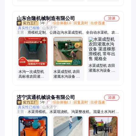
用设备 MS-60 牧
测 基质栽培精准
设备 高效过滤
神
施肥滴灌设备MS-
63
山东合隆机械制造有限公司
洽谈
5年
厂
综合体验L0
回复及时
出价迅速
真实性已核验
山东济宁
主营：
滑模机定制、公路边沟水渠成型机、全自动水渠机、农田
灌溉渠、排水沟成型机、混凝土排水沟成型机、混凝土水沟成型
机、公路水沟混凝土成型机、衬砌机、U型槽水渠成型机、先浇
筑混凝土滑模机、滑模机生产厂家、山东合隆机械制造有限、渠
道一次成型机、40u型渠道自动成型、渠道滑模成型机、渠道全
自动成型机、u型渠道自动成型机、水泥渠道成型机、一次性渠
道成型机、渠道成型机、水利u型渠成型机、渠道现浇成型机、
水渠成型机 农田
灌溉水沟设备 渠
现浇渠道成型机、路边沟一次成型机
水沟一次成型机
水渠成型机 农田
道梯形滑模机 常
高标准农田灌溉
灌溉水沟设备 渠
年出售 规格全
设备 排水沟机器
道梯形滑模机 常
按尺寸定制
年出售 规格全
济宁滨通机械设备有限公司
洽谈
5年
厂
综合体验L1
回复及时
出价迅速
真实性已核验
山东济宁
主营：
水渠滑模机、水渠现浇机、沟渠整改机、混凝土水沟衬砌
机、公路边沟机、水渠成型机、履带底盘、路沿石成型机、路肩
石成型机、地上水渠机、高速防撞墙机器、橡胶履带底盘、路面
摊铺机、斜坡摊铺机