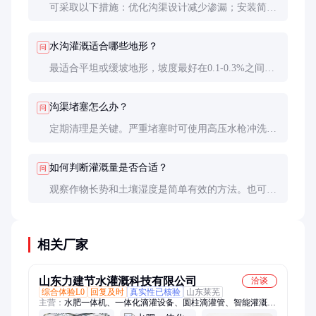
可采取以下措施：优化沟渠设计减少渗漏；安装简易
闸门精确控制水量；采用塑料薄膜衬垫减少渗漏；合
理安排灌溉时间减少蒸发损失。
水沟灌溉适合哪些地形？
问
最适合平坦或缓坡地形，坡度最好在0.1-0.3%之间。
坡度太大会导致水流过急，太小则排水不畅。复杂地
形需配合梯田或其他水土保持措施。
沟渠堵塞怎么办？
问
定期清理是关键。严重堵塞时可使用高压水枪冲洗，
或局部拆除重建。预防措施包括沟渠加盖、种植防冲
刷草皮、设置沉淀池等。
如何判断灌溉量是否合适？
问
观察作物长势和土壤湿度是简单有效的方法。也可安
装简易土壤湿度传感器。一般建议保持耕作层土壤含
水量在田间持水量的70-90%。
相关厂家
山东力建节水灌溉科技有限公司
洽谈
综合体验L0
回复及时
真实性已核验
山东莱芜
主营：
水肥一体机、一体化滴灌设备、圆柱滴灌管、智能灌溉电
磁阀、智能灌溉电动发、水肥一体化机、滴灌喷灌、地插微喷、