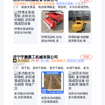
综合体验L1
回复及时
出价迅速
真实性已核验
山东济宁
主营：
板换夹紧器、电动玻璃吸盘、喷砂机、水沟水渠成型机、
洗车机、贝壳斗、生物质燃烧机、劈裂机、液压扳手、电动叉
车、打包缠膜机、电磁吸盘、挖机破碎锤、液压抓钢机、墙板安
装机、螺旋钻、翻斗车、液压顶管机、短管置换、智能张拉设
备、喷浆机、液压渣浆泵、钢筋焊网机、激光除锈机、液压打桩
机
悍博水渠成型机
农田水沟衬砌机
农田灌溉成型设
悍博充砂机 自动
悍博机械 地面翻
备
柴油冲砂机 多功
新用凿毛机 桥梁
能人造草坪冲砂
墙面加固剔凿机
设备
济宁宇鹏重工机械有限公司
洽谈
1年
档
安心购
综合体验L0
真实性已核验
山东济宁
主营：
烘干机、滚筒干燥机、真空干燥机、木屑干燥机、多功能
干燥机、锯末干燥设备、三筒钢粉干燥机
多功能水沟衬砌
农田水沟衬砌机
机 农田灌溉成型
多功能灌溉成型
农田水沟衬砌机
设备 源头销售 用
设备 结实耐用 规
大型灌溉成型设
途广泛
格齐全