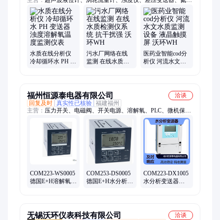
主营：
超声波液位计、涡轮流量计、浊度仪、差压变送器、氮氧
化物分析仪、溶氧分析仪、氧化锆分析仪、电磁流量计
水质在线分析仪
污水厂网络在线
医药业智能cod分
冷却循环水 PH 变
监测 在线水质检
析仪 河流水文水
送器 浊度溶解氧
测仪系统 抗干扰
质监测设备 液晶
温度监测仪表
强 沃环WH
触摸屏 沃环WH
福州恒源泰电器有限公司
洽谈
回复及时
真实性已核验
福建福州
主营：
压力开关、电磁阀、开关电源、溶解氧、PLC、微机保护
装置
COM223-WS0005
COM253-DS0005
COM223-DX1005
德国E+H溶解氧分
德国E+H水分析溶
水分析变送器
析变送器，满足
解氧变送器，用
CPM253-MR0105
长度要求
于污水行业
有电导率/溶解氧
分类
无锡沃环仪表科技有限公司
洽谈