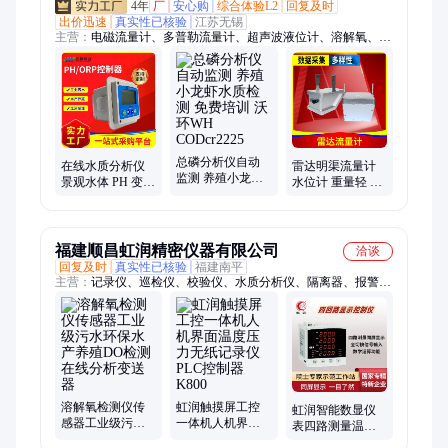
4年
厂
安心购
综合体验L2
回复及时
出价迅速
真实性已核验
江苏无锡
主营：
电磁流量计、多普勒流量计、超声波液位计、溶解氧、雷
达流量计、雷达液位计、超声波明渠流量计
总磷分析仪自动
在线水质分析仪
雷达明渠流量计
监测 养殖小龙虾
景观水体 PH 变送
水位计 重量轻 厂
水质检测 免费培
器 溶解氧温度多
家直售 诚招代理
训 沃环WH
参数水质检测仪
沃环WH
CODcr2225
沃环
福建顺昌虹润精密仪器有限公司
洽谈
回复及时
真实性已核验
福建南平
主营：
记录仪、巡检仪、校验仪、水质分析仪、隔离器、报警
器、485通讯、转换器rs、防爆信号、数显温度、电流电压、脉
冲工业、多路温度、数显仪表、压力测量、智能温度、温度压
力、气压真空、隔离温度、温度湿度、电阻磁翻板、手持式智
能、传感器探头、控制仪智能、仪表电流表、中文编程器
溶解氧检测仪传
虹润触摸屏工控
虹润智能数显仪
感器工业级污水
一体机人机界面
表四路测量温度
环保水产养殖DO
温度压力无纸记
压力液位显示多