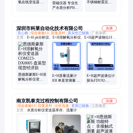
氧在线变送器 水
不锈钢耐震压力
雷磁仪器 专业生
质检测分析仪器
计 高压防腐工业
产水质分析PH计
仪表厂家销售
压力计量仪表
智能自动 数显显
示 工业分析检测
深圳市科莱自动化技术有限公司
洽谈
安心购
综合体验L0
回复及时
真实性已核验
广东深圳
主营：
E+H ph分析仪、E+H溶解氧分析仪、E+H超声波物位计、
E+H电磁流量计、E+H仪表
恩德斯豪斯E+H溶
E+H质量流量计
E+H超声波液位计
解氧分析仪变送
83I 单直管测量 免
探头FDU92-
器COM223-
维护易清洗 一体
RG2A 测量范围可
DX0005 盘装型现
化设计抗震性强
达20m 恩德斯豪
货经济款
斯品牌
南京凯泰克过程控制有限公司
洽谈
综合体验L0
回复及时
出价迅速
资质已核验
江苏南京
主营：
水质分析仪变送器库存、流量计