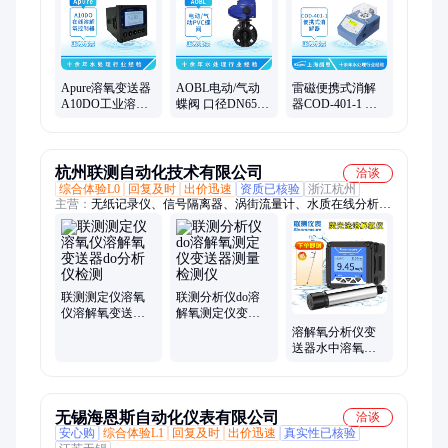
Apure溶氧变送器
AOBL电动/气动
雷磁便携式消解
A10DO工业溶解
蝶阀 口径DN65-
器COD-401-1 国
氧控制器荧光法
400可选塑料阀门
产COD消解温度/
在线溶氧仪DO分
卫生级对夹法兰
时间分析测定仪
析仪
蝶阀
杭州联测自动化技术有限公司
洽谈
综合体验L0
回复及时
出价迅速
资质已核验
浙江杭州
主营：
无纸记录仪、信号隔离器、涡街流量计、水质在线分析
仪、联测压力变送器、电磁流量计、投入式液位计、自动监测设
备
联测测定仪溶氧
联测分析仪do溶
仪溶解氧变送器
解氧测定仪变送
do分析仪检测
器测量检测仪
溶解氧分析仪变
送器水中溶氧量
测定污水溶解氧
仪
无锡海恩斯自动化仪表有限公司
洽谈
安心购
综合体验L1
回复及时
出价迅速
真实性已核验