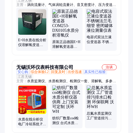
江苏无锡
主营：
涡街流量计、气体涡轮流量计、音叉密度计、压力变送
器、在线式密度计、旋进漩涡流量计、圆齿轮流量计、热式气体
质量流量计、磁翻板液位计、转子流量计、音叉液位开关、孔板
流量计、V锥流量计
电容式双法兰液
E+H水质在线分析
原装正品德国E+H
位变送器 不锈钢
仪溶解氧变送器
溶解氧变送器
法兰毛细管 密闭
COS61D-
COM253-DX0105
罐体液位测量仪
AAA1A3
水质分析溶氧仪
表
无锡沃环仪表科技有限公司
洽谈
安心购
综合体验L2
回复及时
出价迅速
真实性已核验
江苏无锡
主营：
水质监测仪、水质检测仪、检测仪一套、溶解氧、多参数
水质、检测仪定制、检测仪仪器、检测仪检定、参智能水质、远
程智能水质、检测仪多合一
总氮水质监测仪
纺织厂数显cod检
工厂管道排污排
水质在线分析仪
测仪 台式水质分
水口检测 环保联
电厂冷却系统 PH
析仪器供商 上门
网 沃环WH
变送器 溶解氧电
安装可定制 沃环