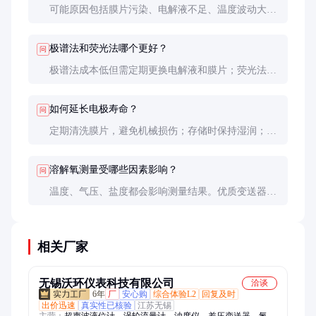
可能原因包括膜片污染、电解液不足、温度波动大、
水流不稳定等。建议先清洗电极并检查电解液，必要
时重新校准。
极谱法和荧光法哪个更好？
问
极谱法成本低但需定期更换电解液和膜片；荧光法无
需电解液，维护简单，但初始投资高。根据预算和使
用环境选择。
如何延长电极寿命？
问
定期清洗膜片，避免机械损伤；存储时保持湿润；使
用专用电解液；避免长时间暴露在强酸强碱环境中。
溶解氧测量受哪些因素影响？
问
温度、气压、盐度都会影响测量结果。优质变送器应
具备自动温度补偿功能，高精度型号还需气压补偿。
相关厂家
无锡沃环仪表科技有限公司
洽谈
6年
厂
安心购
综合体验L2
回复及时
出价迅速
真实性已核验
江苏无锡