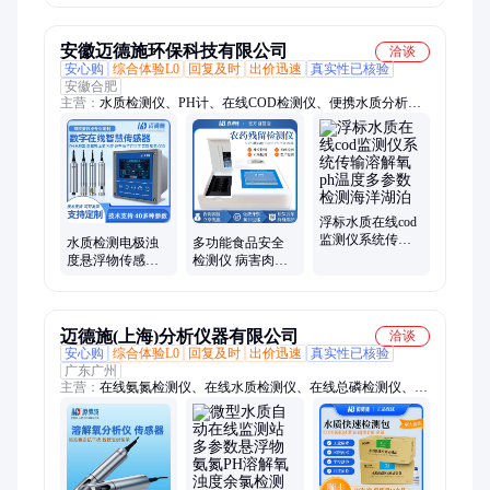
检测在线分析变
录仪PLC控制器
功能通讯控制器
送器
K800
E740
安徽迈德施环保科技有限公司
洽谈
安心购
综合体验L0
回复及时
出价迅速
真实性已核验
安徽合肥
主营：
水质检测仪、PH计、在线COD检测仪、便携水质分析
仪、溶解氧测定仪、在线余氯检测仪、浊度检测仪、氨氮检测
仪、总磷检测仪、总氮检测仪、鱼塘水质检测仪、ORP检测仪、
COD测定仪、氨氮总磷总氮测定仪、在线悬浮物检测仪、在线重
金属检测仪
浮标水质在线cod
监测仪系统传输
水质检测电极浊
多功能食品安全
溶解氧ph温度多
度悬浮物传感器
检测仪 病害肉食
参数检测海洋湖
电导率探头分析
品重金属农药残
泊
仪溶解氧氨氮变
留检测 数据联网
送器
查看
迈德施(上海)分析仪器有限公司
洽谈
安心购
综合体验L0
回复及时
出价迅速
真实性已核验
广东广州
主营：
在线氨氮检测仪、在线水质检测仪、在线总磷检测仪、
TOC总有机碳分析仪、在线总氮检测仪、在线COD检测仪、余氯
检测仪、电导率检测仪、水质快速检测试剂盒、真菌毒素检测
仪、车用尿素检测仪、水质传感器电极探头、浮游菌采样器、浮
标水质监测系统、二次供水水质检测仪、水产养殖检测仪、尘埃
粒子计数器、生物毒性检测仪、COD传感器、ph电极、电磁流量