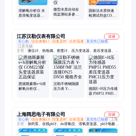
计、BOD检测仪、地下管网水质检测仪、氮吹仪、风量仪风量罩
微型水质自动在
溶解氧分析仪 水
国标法水质快速
线监测站多参数
质溶氧变送器电
检测试剂盒COD
悬浮物氨氮PH溶
极测量仪 含氧传
重金属自来水厂
解氧浊度余氯检
感器探头在线检
工业排水氨氮分
测仪
测仪
析仪
江苏汉勒仪表有限公司
洽谈
安心购
综合体验L1
回复及时
出价迅速
真实性已核验
江苏无锡
主营：
液位计、热电偶、密度计、压力变送器、差压变送器、流
量计、阻旋料位计、料位计开关、双法兰差压、一体化孔板、料
位控制器、液位控制器、单法兰隔膜、音叉料位计、蒸汽流量
计、气体流量计、磁翻板液位计、插入密度计、污水流量计、天
然气流量计
恩德斯豪斯e+h溶
汉勒不锈钢隔膜
解氧分析仪
压力表 Y-
德国E+H压力传感
COM223探头变送
150BF/MF 法兰连
器 PMP51 PMD55
器原装正品保证
接DN25 DN50 规
差压变送器
格齐全
PMC11压力变送
器
上海阔思电子有限公司
洽谈
安心购
综合体验L0
回复及时
出价迅速
真实性已核验
上海
主营：
加药泵、在线ph计、do溶氧仪、溶氧变送器、ph计电极、
ph计酸度计、ph电极探头、标准缓冲液、电阻率控制器