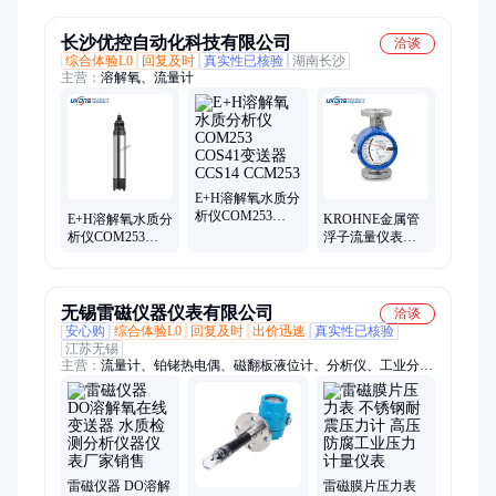
导率多参数仪器
WH
长沙优控自动化科技有限公司
洽谈
综合体验L0
回复及时
真实性已核验
湖南长沙
主营：
溶解氧、流量计
E+H溶解氧水质分
析仪COM253
E+H溶解氧水质分
KROHNE金属管
COS41变送器
析仪COM253
浮子流量仪表
CCS14 CCM253
COS41变送器
H250/RRL/M9/ESK
CCS14 CCM253
高压变送器传感
器
无锡雷磁仪器仪表有限公司
洽谈
安心购
综合体验L0
回复及时
出价迅速
真实性已核验
江苏无锡
主营：
流量计、铂铑热电偶、磁翻板液位计、分析仪、工业分析
监测仪、双金属温度计、高频雷达液位计
雷磁仪器 DO溶解
雷磁膜片压力表