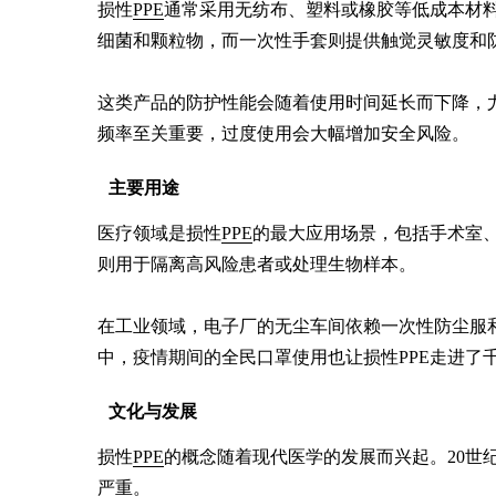
损性
PPE
通常采用无纺布、塑料或橡胶等低成本材
细菌和颗粒物，而一次性手套则提供触觉灵敏度和防
这类产品的防护性能会随着使用时间延长而下降，
频率至关重要，过度使用会大幅增加安全风险。
主要用途
医疗领域是损性
PPE
的最大应用场景，包括手术室
则用于隔离高风险患者或处理生物样本。

在工业领域，电子厂的无尘车间依赖一次性防尘服
中，疫情期间的全民口罩使用也让损性PPE走进了
文化与发展
损性
PPE
的概念随着现代医学的发展而兴起。20世
严重。
