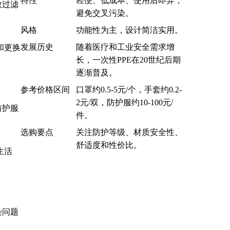
特性
轻便、低成本、使用后即弃，
效过滤
避免交叉污染。
风格
功能性为主，设计简洁实用。
发展历史
随着医疗和工业安全需求增
和更换
长，一次性PPE在20世纪后期
逐渐普及。
参考价格区间
口罩约0.5-5元/个，手套约0.2-
2元/双，防护服约10-100元/
防护服
件。
选购要点
关注防护等级、材质安全性、
舒适度和性价比。
生活
染问题