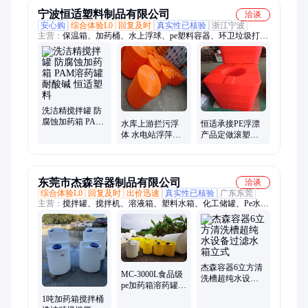
宁波恒适塑料制品有限公司
洽谈
安心购
综合体验L0
回复及时
真实性已核验
浙江宁波
主营：
保温箱、加药桶、水上浮球、pe塑料容器、环卫垃圾打捞
船
洗洁精搅拌罐 防
腐蚀加药箱 PAM
水库上游拦污浮
恒适承接PE浮漂
溶药罐 耐酸碱 恒
体 水电站浮萍打
产品定做滚塑模
适塑料
捞 垃圾清理浮筒
具开发浮力60公
650*900
分水泵浮体
68*68*26
东莞市杰森容器制品有限公司
洽谈
综合体验L0
回复及时
出价迅速
真实性已核验
广东东莞
主营：
搅拌罐、搅拌机、溶液箱、塑料水箱、化工储罐、Pe水
箱、滚塑容器、加药箱、运输罐、锥底加药箱、平底加药箱、锥
底水箱、塑料储罐、10立方储罐、30吨水箱、塑料搅拌罐、食品
级储罐、养殖水箱、方形加药设备、一体化污水设备、耐酸碱储
罐、10吨搅拌罐、10吨锥底加药箱、加药箱一体设备
杰森容器6立方清
MC-3000L食品级
洗槽超纯水设备
pe加药箱溶药罐洗
过滤水箱立式
洁精搅拌桶污水
1吨加药箱搅拌桶
处理桶