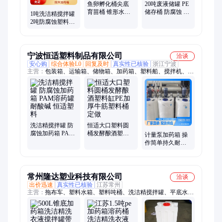
鱼卵孵化桶尖底
20吨废液储罐 PE
育苗桶 锥形水产
储存桶 防腐蚀 全
1吨洗洁精搅拌罐
养殖桶 pe食品级
国配送 可免费开
2吨防腐蚀塑料加
敞口塑料圆桶
进出料口法兰
药箱可装电机 pe
反应釜PAM溶药
罐
宁波恒适塑料制品有限公司
洽谈
安心购
综合体验L0
回复及时
真实性已核验
浙江宁波
主营：
包装箱、运输箱、储物箱、加药箱、塑料船、搅拌机、工
具箱、加药桶、器材箱、运输罐、滚塑箱、保温桶、搅拌桶、84
储存罐、液压水箱、卧式水箱、塑料配件、塑料桶盖、滚塑容
器、卧式储罐、塑料浮球、河面管道、塑料浮排、塑料外壳、泳
圈浮体
洗洁精搅拌罐 防
恒适大口塑料圆
腐蚀加药箱 PAM
桶发酵酿酒塑料
计量泵加药箱 操
溶药罐 耐酸碱 恒
缸PE加厚牛筋塑
作简单持久耐用
适塑料
料桶定做
防腐蚀抗氧化耐
酸碱
常州隆达塑业科技有限公司
洽谈
出价迅速
真实性已核验
江苏常州
主营：
拖布车、塑料水箱、塑料吨桶、洗洁精搅拌罐、平底水
箱、塑料圆桶、方形加药箱、平底塑料储罐、合成复配设备