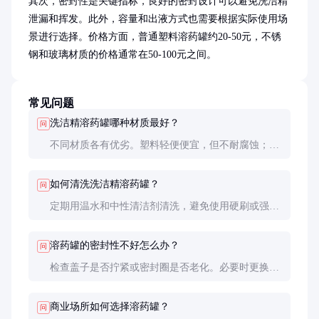
其次，密封性是关键指标，良好的密封设计可以避免洗洁精
泄漏和挥发。此外，容量和出液方式也需要根据实际使用场
景进行选择。价格方面，普通塑料溶药罐约20-50元，不锈
钢和玻璃材质的价格通常在50-100元之间。
常见问题
洗洁精溶药罐哪种材质最好？
问
不同材质各有优劣。塑料轻便便宜，但不耐腐蚀；不
锈钢耐用但较重；玻璃美观但易碎。根据使用场景选
择合适的材质。
如何清洗洗洁精溶药罐？
问
定期用温水和中性清洁剂清洗，避免使用硬刷或强酸
强碱清洁剂，以免损伤容器内壁。
溶药罐的密封性不好怎么办？
问
检查盖子是否拧紧或密封圈是否老化。必要时更换密
封圈或整个盖子，确保洗洁精不会泄漏或挥发。
商业场所如何选择溶药罐？
问