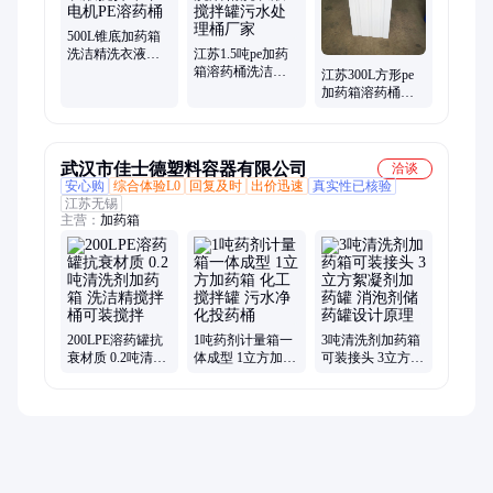
500L锥底加药箱
洗洁精洗衣液搅
江苏1.5吨pe加药
拌罐带电机PE溶
箱溶药桶洗洁精
江苏300L方形pe
药桶
洗衣液搅拌罐污
加药箱溶药桶洗
水处理桶厂家
洁精洗衣液搅拌
罐污水处理桶
武汉市佳士德塑料容器有限公司
洽谈
安心购
综合体验L0
回复及时
出价迅速
真实性已核验
江苏无锡
主营：
加药箱
200LPE溶药罐抗
1吨药剂计量箱一
3吨清洗剂加药箱
衰材质 0.2吨清洗
体成型 1立方加药
可装接头 3立方絮
剂加药箱 洗洁精
箱 化工搅拌罐 污
凝剂加药罐 消泡
搅拌桶可装搅拌
水净化投药桶
剂储药罐设计原
理