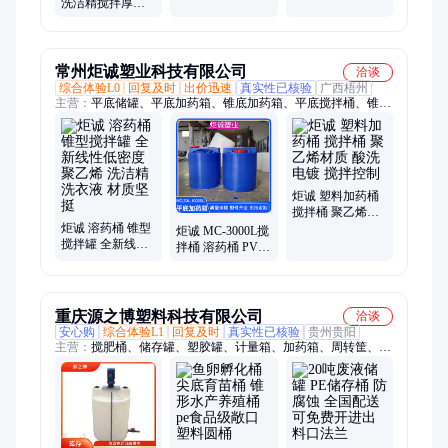
洗洁精搅拌厚度
定制PAM溶药罐
消毒水储存
常州炬诚塑业科技有限公司
洽谈
综合体验L0
回复及时
出价迅速
真实性已核验
广西梧州
主营：
平底储罐、平底加药箱、锥底加药箱、平底搅拌桶、锥底
搅拌桶
炬诚 塑料加药桶
搅拌桶 聚乙烯材
炬诚 溶药桶 锥型
质 酸洗电镀 搅拌
炬诚 MC-3000L搅
搅拌罐 全新线性
控制
拌桶 溶药桶 PVC
低密度聚乙烯 洗
搅拌罐 洗洁精洗
洁精洗衣液 材质
衣液 易安装
坚挺
重庆源之博塑料科技有限公司
洽谈
安心购
综合体验L1
回复及时
真实性已核验
贵州贵阳
主营：
搅肥桶、储存罐、塑胶罐、计量箱、加药箱、周转筐、周
转箱、服装箱、塑料筐、储水桶、废液罐、复配罐、反应釜、垃
圾桶、腌制桶、物流筐、塑胶垫、搅拌罐、卡板箱、运输筐、塑
胶框、川字盘、物流箱、储物箱、叉车桶