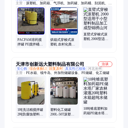
主营：
滚塑机、加药箱、气浮机、加药罐、加药桶、刮泥机、压
滤机、化粪池、塑料油箱、污水净化槽、滚塑机设备、滚塑机
械、乡村净化槽、一体化净化槽、地埋式污水处理设备、农村净
化槽、PE污水净化槽、PE净化槽、无动力净化槽、生活污水净
化槽、分散式净化槽、立式净化槽、小型污水净化槽
直臂式穿梭式滚
塑机 2000型适用
PACPAM溶药搅
烘箱式穿梭式滚
于小型塑料制品
拌罐 PE搅拌桶三
塑机 农村化粪池
加工成型锦绣山
相带搅拌器塑料
成型机 锦绣山河
河
加药箱洗洁精
天津市创新远大塑料制品有限公司
洽谈
安心购
综合体验L1
回复及时
真实性已核验
河北沧州
主营：
PE水箱、犊牛岛、外加剂储罐设备、PE储罐、化工储罐
10吨锥底塑料加
1吨洗洁精搅拌罐
塑料化工储罐
药箱PE储水塔厂
2吨防腐蚀塑料加
200L-50T滚塑容
家农林灌溉20吨
药箱可装电机 pe
器罐抗磨损 生产
塑料水箱超纯水
反应釜PAM溶药
线设备配套 滚塑
储罐
罐
成型