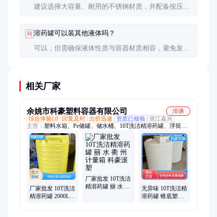
建议选择大容量、耐用的不锈钢材质，并配备按压或
感应出液设计，以提高使用效率和卫生水平。
溶药罐可以装其他液体吗？
问
可以，但需确保液体性质与容器材质相容，避免发生
化学反应或腐蚀。建议专用容器专用液体，避免交叉
污染。
相关厂家
余姚市科豪塑料容器有限公司
洽谈
综合体验L0
回复及时
出价迅速
资质已核验
浙江嘉兴
主营：
塑料水箱、Pe储罐、储水桶、10T洗洁精溶药罐、浮筒、
消防蓄水桶
厂家批发 10T洗洁
精溶药罐 丽 水 衢
厂家批发 10T洗洁
无异味 10T洗洁精
州计量箱 科豪滚
精溶药罐 2000L3
溶药罐 锥底塑胶
塑
吨药桶 科豪滚塑
桶5吨8立方 科豪
滚塑