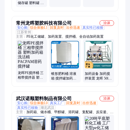
洗洁精洗衣液 防
药搅拌桶 洗洁精
储存罐 塑料罐 pe
水防腐 贵捷塑胶
洗衣液 真材实料
材质 洗洁精洗衣
液 不易变形
常州龙晖塑胶科技有限公司
洽谈
安心购
综合体验L1
回复及时
出价迅速
真实性已核验
江苏常州
主营：
PE化工储罐、加药装置、搅拌桶、全自动加药装置
龙晖PE搅拌桶 三
锥形肥料桶 溶液
加药设备 加药搅
相带搅拌器 塑料
箱 搅拌罐加药箱
拌装置 龙晖 50l-
加药箱 洗洁精
食品级耐腐蚀 龙
20吨 冶炼厂 可按
PACPAM溶药搅
晖
需定制 实力工厂
拌罐
武汉诺顺塑料制品有限公司
洽谈
安心购
综合体验L0
真实工厂
回复及时
出价迅速
真实性已核验
湖北武汉
主营：
加药箱、储水桶、甲醇罐、溶药罐、复配罐、反应釜、搅
拌罐、溶液箱、养殖桶、加药罐、搅拌桶、酸洗罐、储酸罐、pe
水箱、pe储罐、pe水塔、pp储罐、pph储罐