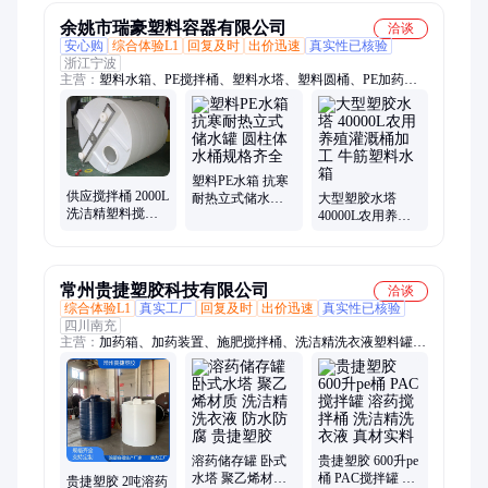
余姚市瑞豪塑料容器有限公司
洽谈
安心购
综合体验L1
回复及时
出价迅速
真实性已核验
浙江宁波
主营：
塑料水箱、PE搅拌桶、塑料水塔、塑料圆桶、PE加药
箱、塑料储罐、卧式水箱、腌制圆桶、化工储罐、PE储罐、车载
水箱、灌溉搅拌桶
塑料PE水箱 抗寒
供应搅拌桶 2000L
耐热立式储水罐
大型塑胶水塔
洗洁精塑料搅拌
圆柱体水桶规格
40000L农用养殖
罐PAM溶药桶加
齐全
灌溉桶加工 牛筋
药1立方
塑料水箱
常州贵捷塑胶科技有限公司
洽谈
综合体验L1
真实工厂
回复及时
出价迅速
真实性已核验
四川南充
主营：
加药箱、加药装置、施肥搅拌桶、洗洁精洗衣液塑料罐、
方形桶、PE桶、PE储罐、搅拌桶、水处理加药箱、塑料加药
箱、加药桶、加药PE桶、PE加药箱、塑料搅拌桶、化工搅拌
桶、化工塑料储罐、加厚PE储罐、储存罐
溶药储存罐 卧式
贵捷塑胶 600升pe
水塔 聚乙烯材质
桶 PAC搅拌罐 溶
贵捷塑胶 2吨溶药