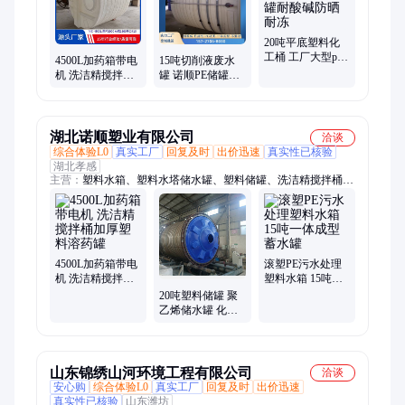
20吨平底塑料化
工桶 工厂大型pe
4500L加药箱带电
15吨切削液废水
化工储罐耐酸碱
机 洗洁精搅拌桶
罐 诺顺PE储罐防
防晒耐冻
加厚PE塑料溶药
腐蚀塑料桶污水
罐
收集暂存罐
湖北诺顺塑业有限公司
洽谈
综合体验L0
真实工厂
回复及时
出价迅速
真实性已核验
湖北孝感
主营：
塑料水箱、塑料水塔储水罐、塑料储罐、洗洁精搅拌桶、
石英砂酸洗罐、塑料防腐储罐、养殖圆桶、加药搅拌桶、塑料搅
拌桶、塑料反应釜
4500L加药箱带电
滚塑PE污水处理
机 洗洁精搅拌桶
塑料水箱 15吨一
加厚塑料溶药罐
体成型蓄水罐
20吨塑料储罐 聚
乙烯储水罐 化工
液体存储 耐酸碱
材质 支持定制
山东锦绣山河环境工程有限公司
洽谈
安心购
综合体验L0
真实工厂
回复及时
出价迅速
真实性已核验
山东潍坊