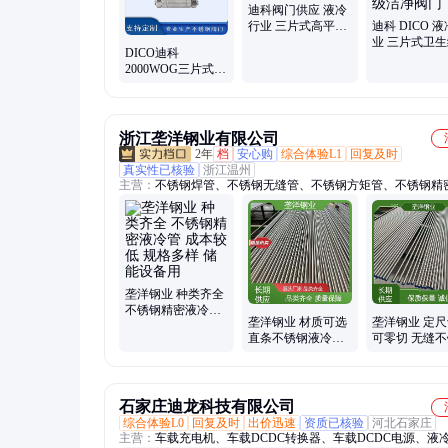
阀、螺纹球阀
迪科阀门供应 液冷
行业 三片式高平台
迪科 DICO 
焊接球阀 Q61F 无
业 三片式卫
DICO迪科
滞留
阀 不锈钢加
2000WOG三片式螺
阀 BA级洁净
纹球阀 手动不锈钢
阀门 液冷行业
浙江垄洋钢业有限公司
2年
档
安心购
综合体验L1
回复及时
真实性已核验
浙江温州
主营：
不锈钢焊管、不锈钢无缝管、不锈钢方矩管、不锈钢精
管、不锈钢BA管、不锈钢换热管
垄洋钢业 种类齐全
不锈钢精密液冷管
垄洋钢业 材质可选
垄洋钢业 定
成本较低 规格多样
直条不锈钢液冷管
可零切 无缝
储能设备用
承压能力强 流体运
液冷管 承压
输用
供水设备用
石家庄迪龙科技有限公司
综合体验L0
回复及时
出价迅速
资质已核验
河北石家庄
主营：
车载充电机、车载DCDC转换器、车载DCDC电源、液