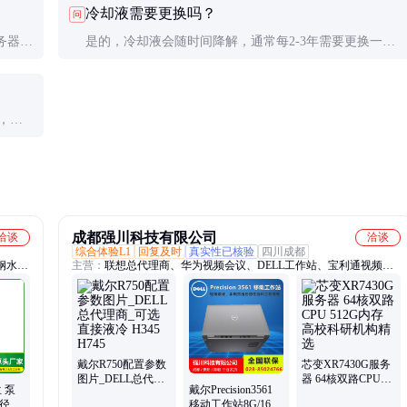
冷却液需要更换吗？
问
务器、
是的，冷却液会随时间降解，通常每2-3年需要更换一
次，具体周期取决于使用环境和冷却液类型。
，整
成都强川科技有限公司
洽谈
洽谈
综合体验L1
回复及时
真实性已核验
四川成都
钢水
主营：
联想总代理商、华为视频会议、DELL工作站、宝利通视频会
、单头
议、机架式服务器、塔式服务器、塔式工作站、浪潮服务器、华为企
沟槽式
业智慧屏、HPE服务器、华三服务器、华为交换机、戴尔服务器、惠
、大小
普工作站、联想商用电脑、超聚变服务器、芯变服务器、芯变工作
站、元脑服务器、GPU服务器、AI服务器、国产信创服务器
戴尔R750配置参数
芯变XR7430G服务
图片_DELL总代理
器 64核双路CPU
 泵
戴尔Precision3561
商_可选直接液冷
512G内存 高校科研
口径带
移动工作站8G/16G