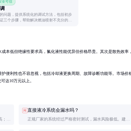
 安全可信
调
的问题，提供系统化的调试方法，包括初步
证三个步骤，帮助解决燃油喷射不充分的问
水成本低但绝缘性要求高，氟化液性能优异但价格昂贵。其次是散热效率
维护便利性也不容忽视，包括冷却液更换周期、故障诊断功能等。市场价
统可达10万元以上。
直接液冷系统会漏水吗？
问
高；间
正规厂家的系统经过严格密封测试，漏水风险极低。建议
率较
选择带有泄漏检测功能的产品，并定期维护。