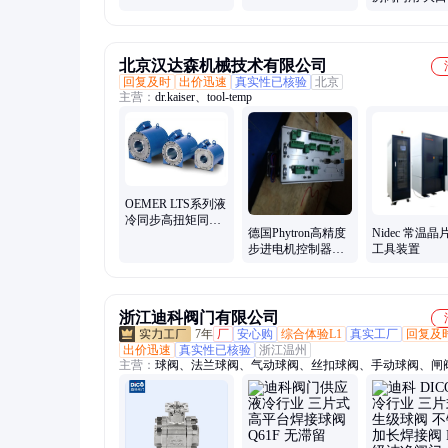
库存现货直发
DN15 现货直发
颈平焊法兰片
部标准DN15
北京汉达森机械技术有限公司
回复及时
出价迅速
真实性已核验
北京
主营：
dr.kaiser、tool-temp
OEMER LTS系列液
冷同步高扭矩同步
德国Phytron高精度
Nidec 常温
电机 可直接驱动负
步进电机控制器集
工具装置
载
成功率级SIMATIC
ET200
浙江迪科阀门有限公司
7年
厂
安心购
综合体验L1
真实工厂
回复及
出价迅速
真实性已核验
浙江温州
主营：
球阀、法兰球阀、气动球阀、丝扣球阀、手动球阀、闸
回阀、截止阀、过滤器、二片式高平台气动球阀、三片式螺纹
三通高平台螺纹球阀、高平台球阀、硅溶胶高平台法兰球阀、
法兰球阀、一片式球阀、美标法兰球阀、高平台快装球阀、三
溶胶手动球阀、化工部高平台法兰球阀、三片式加长焊接球阀