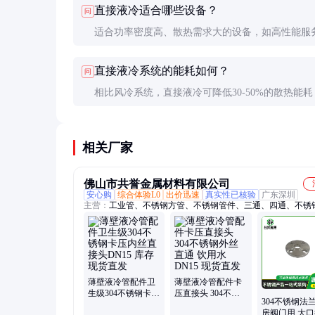
直接液冷适合哪些设备？
问
低。
适合功率密度高、散热需求大的设备，如高性能服
AI训练节点、电动汽车电池包等。
直接液冷系统的能耗如何？
问
相比风冷系统，直接液冷可降低30-50%的散热能耗
体PUE（能效比）可降至1.1以下。
相关厂家
佛山市共誉金属材料有限公司
安心购
综合体验L0
出价迅速
真实性已核验
广东深圳
主营：
工业管、不锈钢方管、不锈钢管件、三通、四通、不锈
管、不锈钢管、304不锈钢、316不锈钢、法兰、不锈钢无缝管
牙、不锈钢分水器、不锈钢阀门、弯头、不锈钢管帽、不锈钢
管件、不锈钢卡压式管件、接头、密封圈、支架、不锈钢球阀
头、201不锈钢
薄壁液冷管配件卫
薄壁液冷管配件卡
生级304不锈钢卡压
压直接头 304不锈
304不锈钢法兰
内丝直接头DN15
钢外丝直通 饮用水
房阀门用 大