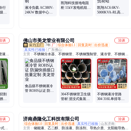
凯翔科技接地电阻
液冷行
液冷负载 AC380V-
柜 11kV发电机组中
凯翔AC6.6KV-
生级球
24KW 数据中心测
性点接地装置 远程
5000KVA-RL高压
长焊接
试 凯翔生产 功率可
控制
阻感一体干式负荷
阀门
定制
站
佛山市美龙管业有限公司
洽谈
洽谈
7年
厂
综合体验L1
回复及时
出价迅速
真实性已核验
广东佛山
密液冷
主营：
不锈钢分水器、不锈钢管、不锈钢预制管、液冷管、不锈钢液
冷管、304不锈钢液冷管、液冷管道、不锈钢液冷管道、不锈钢储能
液冷管、不锈钢储能系统液冷管、不锈钢浸没式液冷管、不锈储能系
统液冷管道、不锈钢CDU管路、不锈钢水管、不锈钢真空管
食品级不锈钢液冷
管 ROHS认证 防漏
尺切割
304不锈钢管卫生级
不锈钢液冷管路
快插接口 批量定制
不锈钢
管材 浸没式集装箱
304 316L单排等径6
美龙管业
能力强
液冷系统水管 国标
路 外螺纹水管连接
足厚 美龙
配件批发 美龙
济南鼎隆化工科技有限公司
洽谈
洽谈
综合体验L0
回复及时
出价迅速
真实性已核验
山东济南
冷式车
主营：
储能液、乙二醇、防冻液、防冻剂、导热介质、太阳能导热