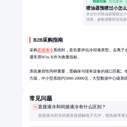
商家经验
真实案例 ·
喷油器预喷过小怎么
本文针对喷油器预喷过小
排查、参数调整和优化验
题。
B2B采购指南
采购
直接液冷
系统时，首先要评估冷却液类型。去离子
通常用W/m·K作为衡量指标。

系统兼容性同样重要，需确保与现有设备的接口匹配。
方面，中小型系统约5000-20000元，大型数据中心级系
常见问题
直接液冷和间接液冷有什么区别？
问
直接液冷的冷却液直接接触电子元件，散热效率更
接液冷通过冷板等中间介质传热，安全性更好但效