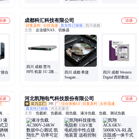
H345 H745
机构精选
 化工
内存可选配双肩包
鼠标
成都科汇科技有限公司
洽谈
洽谈
回复及时
出价迅速
真实性已核验
四川成都
主营：
企业级NAS、切换器
四川 成都 慧与
HPE 机架 1U 2路
晶片接合
四川 成都 希捷
四川 成都 Western
DL365 Gen11 AMD
Seagate
Digital 西部数据
EPYC 9004, 9005
ST22000NM004E
WD8001EJRP 8TB
1U 2P服务器 第四
机械硬盘 3.5英寸
监控级机械硬盘
代和第五代 AMD
企业级硬盘 7200转
WD Purple 西数紫
EPYC™ 9004 和
盘pro SATA 7200转
河北凯翔电气科技股份有限公司
洽谈
洽谈
9005 系列处理器 支
256MB CMR垂直
时
3年
厂
综合体验L0
回复及时
出价迅速
持直接液冷 (DLC)
AI技术 3.5英寸
真实性已核验
河北石家庄
阀、止
主营：
负载柜、负载箱、假负载、液冷负载、负载、测试负载
球阀、
高平台
片式硅
、放料