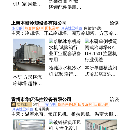
永鑫出售 PP缠
机厂家 风量较
漏 强制式搅拌
绕罐配件供应
大 车间厂房通
可加印
化工防腐存储设
风降温设备 支
备
上海本研冷却设备有限公司
持定制
洽谈
安心购
综合体验L0
回复及时
真实性已核验
内蒙古乌海
主营：
冷却塔、开式冷却塔、圆形冷却塔、方形冷却
塔、冷水机、闭式逆流冷却塔、风冷式冷水机组、螺
杆式冷水机、冷却水塔、密闭式冷却塔、闭式混合流
冷却塔、水冷式冷水机、涡旋式冷水机、闭式冷却
塔、方形横流冷却塔、圆形逆流冷却塔、风冷式冷水
哈驰冰水机冷水
本研单侧横流闭
机、水冷式冷水机组、方形逆流冷却塔、闭式横流冷
机 试验箱行业
式冷却塔BY-
却塔、模块式冷水机组
本研 方形横流
工业配套设备专
DH-150T注塑机
冷却塔 超静音
用
行业优选
风机 全国发货
快速降温
青州市华亿温控设备有限公司
洽谈
5年
厂
安心购
综合体验L0
回复及时
出价迅速
真实性已核验
山东潍坊
主营：
温室水帘、负压风机、推拉风机、温室大棚、
排风降温设备