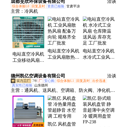
成都旻欣环保设备有限公司
工厂
洽谈
全 坤能环保
综合体验L0
回复及时
资质已核验
甘肃平凉
主营：
冷风机
电站直空冷风机
电站直空冷风机
电站直空冷风机
工业风扇散热风
水冷式工业风扇
工业移动风扇
扇 配备万向轮
仓库降温 送风
插电即用 送货
规格齐全 工厂
远 库存充足 工
上门 实力工厂
德州凯亿空调设备有限公司
批发
厂批发
洽谈
7年
厂
安心购
综合体验L1
回复及时
出价迅速
真实性已核验
山东德州
主营：
通风机、送风机、空调箱、防火阀、净化机
组、空调机组、消防风机、排烟风机、轴流风机、新
风机组、离心风机、防爆风机、混流风机、正压风
机、排烟防火阀、电动防火阀、新风换气机、高大空
间机组、正压送风口、防爆轴流风机、铝制屋顶风
凯亿 风机盘管
机、热水暖风机、新风系统