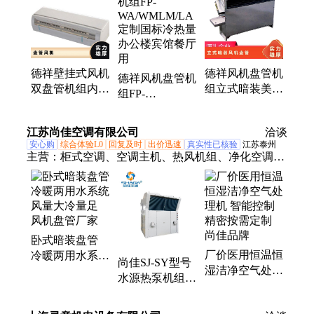
流风机、铝合金风口、镀锌板风管、玻璃钢风管、彩
钢排烟风管、过滤吸收器、双连杆密闭阀、超压排气
阀门、油网滤尘器、排烟风机、屋顶风机、轴流风
机、空调机组、玻镁风管、玻纤风管
德祥壁挂式风机
德祥风机盘管机
德祥风机盘管机
双盘管机组内置
组立式暗装美观
组FP-
离心风机45db低
耐用供冷供热均
WA/WMLM/LA
噪声冷热量支持
匀低噪节能
定制国标冷热量
江苏尚佳空调有限公司
洽谈
定制
办公楼宾馆餐厅
安心购
综合体验L0
回复及时
出价迅速
真实性已核验
江苏泰州
用
主营：
柜式空调、空调主机、热风机组、净化空调、
恒湿机组、控温控湿、转轮除湿、新风机组、风冷热
泵、净化机组、防爆空调机组、恒温恒湿空调、直膨
式空调机、屋顶式空调、化学过滤机组、井口热风机
组、高大空间空调、热回收新风机、冷凝排风机组、
卧式暗装盘管
船用空调机组、水冷柜式空调、直膨机、变频直膨式
厂价医用恒温恒
冷暖两用水系统
空调机组、直膨式空气处理机组、废气处理机组
尚佳SJ-SY型号
湿洁净空气处理
风量大冷量足
水源热泵机组
机 智能控制精
风机盘管厂家
学校专用精密空
密按需定制 尚
调