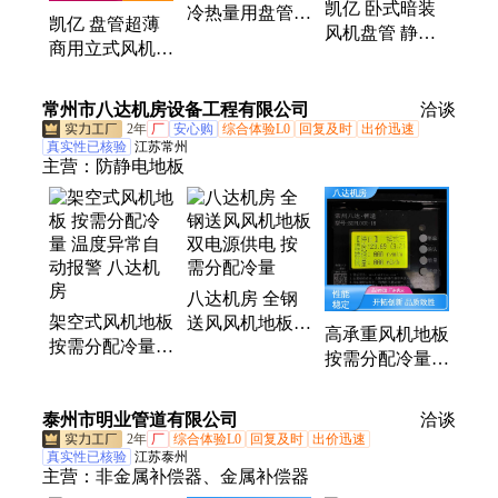
凯亿 卧式暗装
冷热量用盘管超
凯亿 盘管超薄
风机盘管 静音
静音 水空调 工
商用立式风机盘
超薄中央空调冷
程专用
管 冷量足换热
暖两用盘管 FP-
快卧式暗装水空
238
常州市八达机房设备工程有限公司
洽谈
调
2年
厂
安心购
综合体验L0
回复及时
出价迅速
真实性已核验
江苏常州
主营：
防静电地板
八达机房 全钢
架空式风机地板
送风风机地板
高承重风机地板
按需分配冷量
双电源供电 按
按需分配冷量 3
温度异常自动报
需分配冷量
路高精度数字温
警 八达机房
度传感器 八达
泰州市明业管道有限公司
洽谈
机房
2年
厂
综合体验L0
回复及时
出价迅速
真实性已核验
江苏泰州
主营：
非金属补偿器、金属补偿器