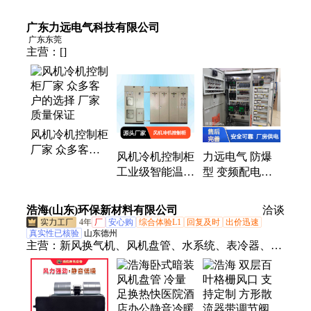
380V空压机冷
450-300-350冷
水冷质保一年风
干机散热风扇
干机排风380
广东力远电气科技有限公司
机散热
220V/380V
广东东莞
主营：
[]
风机冷机控制柜
厂家 众多客户
风机冷机控制柜
力远电气 防爆
的选择 厂家质
工业级智能温控
型 变频配电柜
量保证
系统 稳定耐用
安全可靠 厂房
供电配套
浩海(山东)环保新材料有限公司
洽谈
4年
厂
安心购
综合体验L1
回复及时
出价迅速
真实性已核验
山东德州
主营：
新风换气机、风机盘管、水系统、表冷器、排
风口、风帘机、风幕机、铝合金风口、出风口、风机
箱、新风机、调节阀、暖风机、通风机、防火阀、空
气幕、混流风机、低压风机、空调风机、双层风口、