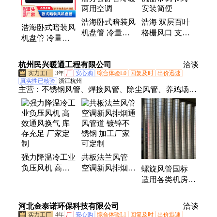
轴流风机、车间风机、排烟阀门、加压风机、取暖设
备
浩海卧式暗装风
浩海 双层百叶
浩海卧式暗装风
机盘管 冷量足
格栅风口 支持
机盘管 冷量足
换热快医院酒店
定制 方形散流
换热快医院酒店
办公静音冷暖两
器带调节阀 安
办公空调
杭州民兴暖通工程有限公司
用空调
装简便
洽谈
3年
厂
安心购
综合体验L0
回复及时
出价迅速
真实性已核验
浙江杭州
主营：
不锈钢风管、焊接风管、除尘风管、养鸡场冷
风机、排烟风管、不锈钢油烟罩、不锈钢焊接管、不
锈钢螺旋风管、除尘管道、厂房排烟除尘、镀锌风
管、角钢法兰、消防排烟管道、油烟管道、新风管、
工业罩、集气罩、工业排烟、镀锌法兰、不锈钢法
兰、环保除尘风管、碳钢风管、方形管道、空调新风
强力降温冷工业
共板法兰风管
排风管、防排烟管道、共板法兰
负压风机 高效
空调新风排烟通
螺旋风管国标
通风换气 库存
风管道 镀锌不
适用各类机房
充足 厂家定制
锈钢 加工厂家
质量把控 技术
可定制
可靠 民兴
河北金泰诺环保科技有限公司
洽谈
4年
厂
安心购
综合体验L1
回复及时
出价迅速