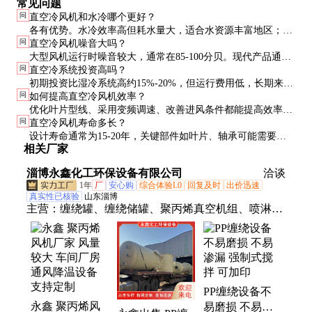
常见问题
问
直空冷风机和水冷哪个更好？
各有优势。水冷效率高但耗水量大，适合水资源丰富地区；直
问
直空冷风机噪音大吗？
空冷节水但效率略低，适合干旱地区。选择要根据当地条件和
大型风机运行时噪音较大，通常在85-100分贝。现代产品通过
电厂规模决定。
问
直空冷系统投资高吗？
优化叶片设计和加装消音器可将噪音控制在环保要求范围内。
初期投资比湿冷系统高约15%-20%，但运行费用低，长期来看
问
如何提高直空冷风机效率？
在经济性和环保性上都有优势。
优化叶片型线、采用变频调速、改善进风条件都能提高效率。
问
直空冷风机寿命多长？
定期清洗叶片和保持良好维护也很重要。
设计寿命通常为15-20年，关键部件如叶片、轴承可能需要中
相关厂家
期更换。良好维护可延长使用寿命。
淄博永鑫化工环保设备有限公司
洽谈
1年
厂
安心购
综合体验L0
回复及时
出价迅速
真实性已核验
山东淄博
主营：
缠绕罐、缠绕储罐、聚丙烯真空机组、喷淋
塔、PP喷淋塔、PPH喷淋塔、PP水喷射真空机组、
PPH水喷射真空机组、PP缠绕储罐、PPH缠绕储罐、
PP抽滤槽、PP缠绕设备、PPH缠绕设备、pph缠绕锥
体
PP缠绕设备不
永鑫 聚丙烯风
易磨损 不易渗