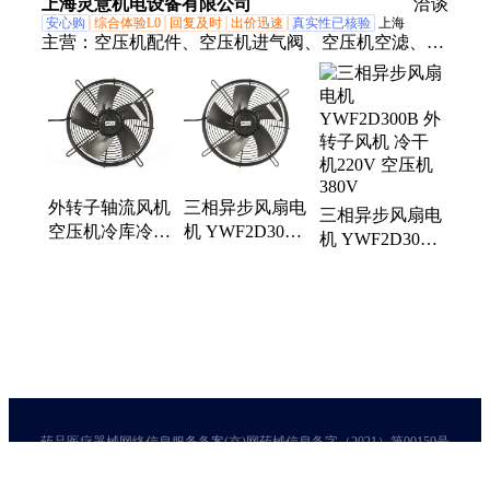
上海灵意机电设备有限公司
佳品牌
洽谈
安心购
综合体验L0
回复及时
出价迅速
真实性已核验
上海
主营：
空压机配件、空压机进气阀、空压机空滤、空
压机油分、空压机机油、空压机散热器、空压机冷却
器、冷干机、过滤器、排水器、空压机电磁阀、空压
机控制器、阿特拉斯、英格索兰、复盛、寿力、空压
机机头、鲍斯机头、空压机电机、空压机变频器、汉
钟机头、众辰变频器、普勒特控制器、空压机润滑油
外转子轴流风机
三相异步风扇电
三相异步风扇电
空压机冷库冷干
机 YWF2D300B
机 YWF2D300B
机 散热SAMU
外转子风机 冷
外转子风机 冷
风扇CAF-A630-
干机220V 空压
干机220V 空压
Y1
机380V
机380V
药品医疗器械网络信息服务备案(京)网药械信息备字（2021）第00159号
京ICP证030173号
京公网安备11000002000001号