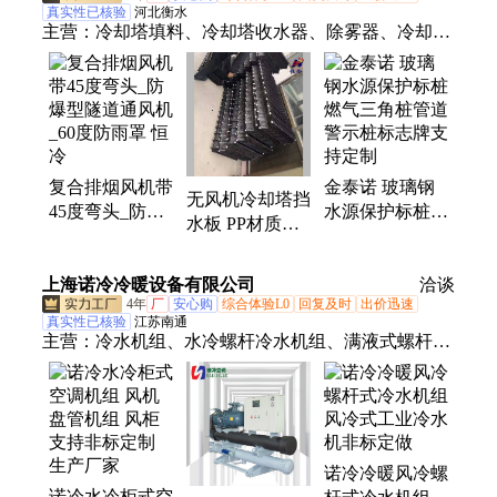
真实性已核验
河北衡水
主营：
冷却塔填料、冷却塔收水器、除雾器、冷却塔
喷头、玻璃钢井盖、玻璃钢百米桩、玻璃钢围栏、玻
璃钢格栅、玻璃钢标志桩、玻璃钢填料托架、S波填
料、加油站承重井盖、冷却塔托架、玻璃纤维拱棚支
架、龙虾巢、鳝巢、蒸发冷填料、点波填料、玻璃钢
检查井、玻璃钢排水沟、冷却塔喷溅装置、冷却塔雾
复合排烟风机带
金泰诺 玻璃钢
化喷头、玻璃钢冷却塔
无风机冷却塔挡
45度弯头_防爆
水源保护标桩燃
水板 PP材质
型隧道通风机
气三角桩管道警
1230×483良机
_60度防雨罩 恒
示桩标志牌支持
捕滴收水器 注
上海诺冷冷暖设备有限公司
冷
定制
洽谈
塑成型 恒冷
4年
厂
安心购
综合体验L0
回复及时
出价迅速
真实性已核验
江苏南通
主营：
冷水机组、水冷螺杆冷水机组、满液式螺杆冷
水机组、气悬浮冷水机组、磁悬浮冷水机组、离心式
冷水机组、变频式冷水机组、防爆冷水机组、风冷螺
杆冷水机组、超低温复叠冷水机组、特高温热泵机组
诺冷冷暖风冷螺
诺冷水冷柜式空