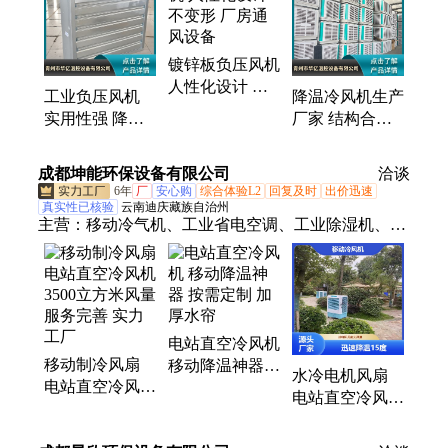
镀锌板负压风机
人性化设计 不
工业负压风机
降温冷风机生产
变形 厂房通风
实用性强 降温
厂家 结构合理
设备
设备 车间使用
可移动 风量较
用材优良
大 环保空调 可
成都坤能环保设备有限公司
洽谈
调节温度
6年
厂
安心购
综合体验L2
回复及时
出价迅速
真实性已核验
云南迪庆藏族自治州
主营：
移动冷气机、工业省电空调、工业除湿机、工
业冷风机、商业冷风机、移动冷风机、工业大吊扇、
工业大风扇、玻璃钢负压风机、水帘纸、水帘墙、永
备热风机、工业热风机、燃油热风机、电暖风机、石
墨烯取暖器、伞型户外取暖器、移动空调
电站直空冷风机
移动制冷风扇
移动降温神器
水冷电机风扇
电站直空冷风机
按需定制 加厚
电站直空冷风机
3500立方米风量
水帘
候诊室用 配备
服务完善 实力
万向轮 规格齐