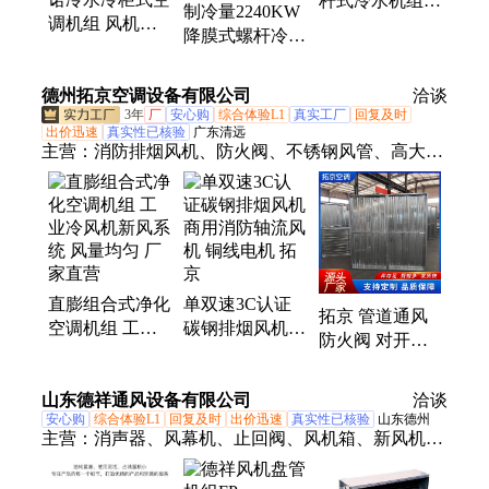
杆式冷水机组风
制冷量2240KW
调机组 风机盘
冷式工业冷水机
降膜式螺杆冷水
管机组 风柜 支
非标定做
机水冷制冷机组
持非标定制 生
降温冷冻机低温
德州拓京空调设备有限公司
产厂家
洽谈
冰水机
3年
厂
安心购
综合体验L1
真实工厂
回复及时
出价迅速
真实性已核验
广东清远
主营：
消防排烟风机、防火阀、不锈钢风管、高大空
间机组、空调机组、屋顶风机、暖风机、表冷器、抗
爆阀、防火风管、风机盘管、新风换气机
直膨组合式净化
单双速3C认证
拓京 管道通风
空调机组 工业
碳钢排烟风机
防火阀 对开多
冷风机新风系统
商用消防轴流风
叶密闭调节阀
风量均匀 厂家
机 铜线电机 拓
气密性能好
山东德祥通风设备有限公司
直营
京
洽谈
安心购
综合体验L1
回复及时
出价迅速
真实性已核验
山东德州
主营：
消声器、风幕机、止回阀、风机箱、新风机、
调节阀、防火阀、插板阀、酚醛风管、旋流风口、混