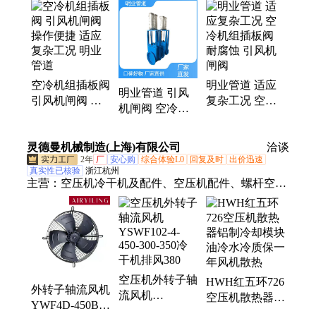
空冷机组插板阀
明业管道 适应
明业管道 引风
引风机闸阀 操
复杂工况 空冷
机闸阀 空冷机
作便捷 适应复
机组插板阀 耐
组插板阀 密封
杂工况 明业管
腐蚀 引风机闸
性能可靠 结构
灵德曼机械制造(上海)有限公司
道
阀
洽谈
简单
2年
厂
安心购
综合体验L0
回复及时
出价迅速
真实性已核验
浙江杭州
主营：
空压机冷干机及配件、空压机配件、螺杆空压
机配件、空压机维护保养配件、空压机维修配件、螺
杆空压机、冷干机吸附式干燥机、离心机配件、螺杆
空压机保养配件
空压机外转子轴
HWH红五环726
外转子轴流风机
流风机
空压机散热器铝
YWF4D-450B-
YSWF102-4-
制冷却模块油冷