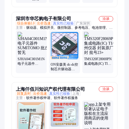
活性降解 凯富顿
通风管道
值使用范围6-8 有
效物质含量30％
深圳市华芯购电子有限公司
洽谈
综合体验L0
出价迅速
真实性已核验
广东深圳
主营：
驱动器、模拟开关、微控制器、参考电压、电池管理、视
频开关ic、仪表放大器、音频放大器、开关稳压器、数字隔离
器、精密放大器、运算放大器、点火控制器、开关控制器、可编
程门阵列、接口集成电路、电容电阻
SJHA04C001M1N46
TMS320F28069PNT
电子元器件
集成电路(IC) TI/
ON安森美 dc-dc控
SUMITOMO 批次
德州仪器 封装原
制芯片驱动器
暂无
厂原封 批号23+
UC2844BD1R2G
现货
上海仟佰川知识产权代理有限公司
洽谈
回复及时
出价迅速
真实性已核验
上海
主营：
软件著作权申请、软件著作权服务