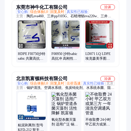
剂
东莞市神牛化工有限公司
洽谈
安心购
综合体验L0
回复及时
真实性已核验
主营：
陶氏eva460、三井ppJ105G、石蜡增韧eva220w、三井
eva260、热熔级eva250、普瑞曼ppj105g
HDPE FI0750沙特
F00950 沙特sabic
LD071 LQ LDPE
sabic 共聚高抗冲
高抗冲 高刚性
埃克森美孚图片
高刚性 暂无 食品
HDPE 颗粒 薄膜
薄膜 品牌销售
包装薄膜
暂无
0.924g/cm3 美国
北京凯富顿科技有限公司
洽谈
安心购
综合体验L0
回复及时
出价迅速
真实性已核验
北京
主营：
锅炉清洗、空调水系统、焦炭钝化剂、水系统杀菌、阻垢
分散剂、洗涤高温水、粉尘抑制剂、脱硫增效剂、在线清洗剂、
氧化除藻剂、杀菌灭藻剂、水系统管道、无二氧化氯、空调冷凝
器、金属表面油污、清除附着藻类、烟气湿法脱硫、高电导反渗
透、通风系统清洗、空调风机盘管、导热油炉清洗、玻璃鳞片胶
泥、烟气脱硫脱硝、锅炉除垢除锈、填料水垢清洗
氧化型杀菌灭藻
不收取费 24小时
剂 适用广泛 锅炉
甲乙双方或第三
粘泥剥离剂 型号
管道杀菌灭藻剂
方 一年 清洗空调
KFD-212 暂无 PH