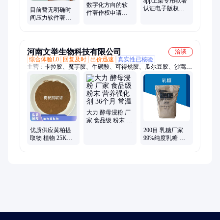
app上架专用软著
数字化方向的软
认证电子版权在
目前暂无明确时
件著作权申请服
主流应用商店的
间压力软件著作
务，包源代码说
使用说明
权可以考虑普通
明手册，包授权
件
河南文举生物科技有限公司
洽谈
综合体验L0
回复及时
出价迅速
真实性已核验
主营：
卡拉胶、魔芋胶、牛磺酸、可得然胶、瓜尔豆胶、沙蒿子
胶、海藻酸钠、纳他酶素、食用明胶、聚丙烯酸钠、甲基纤维
素、酪蛋白酸钠、普鲁兰多糖、乳酸链球菌素、食品级黄原胶
大力 酵母浸粉 厂
家 食品级 粉末 营
养强化剂 36个月
优质供应黄柏提
200目 乳糖厂家
常温
取物 植物 25KG/
99%纯度乳糖 进
箱 麦诺斯 暂无 24
口乳糖 乳糖价格
个月 否 国标
大力 量大从优 价
格美丽