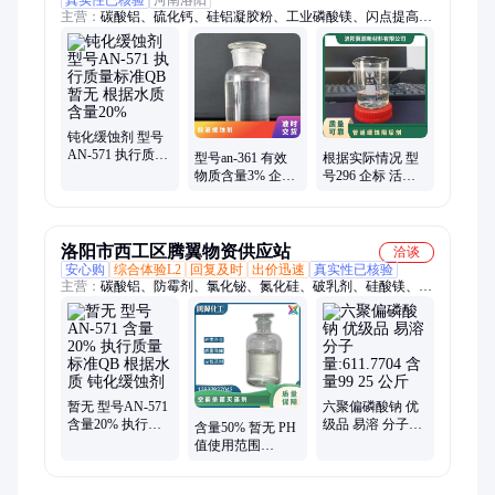
主营：
碳酸铝、硫化钙、硅铝凝胶粉、工业磷酸镁、闪点提高
剂、表面活性剂、耐火材料、水处理原材料
钝化缓蚀剂 型号
AN-571 执行质量
型号an-361 有效
根据实际情况 型
标准QB 暂无 根据
物质含量3% 企标
号296 企标 活性
水质 含量20%
参考用量40mg 暂
剂 液体 暂无 管道
无 酸液缓蚀剂
缓蚀阻垢剂
洛阳市西工区腾翼物资供应站
洽谈
安心购
综合体验L2
回复及时
出价迅速
真实性已核验
主营：
碳酸铝、防霉剂、氯化铋、氮化硅、破乳剂、硅酸镁、磷
酸铝、化学试剂、抗静电剂、乙酸乙酯、氢氧化镁、焦磷酸钠、
干燥通风、次磷酸镁、氯化氢乙醇、氯化氢甲醇、聚丙烯酸钾、
闪点提高剂、柴油降凝剂、硫代硫酸铵、聚丙烯酰胺、多聚磷酸
钠、25公斤纸板桶、硫代乙醇酸钠、高分子絮凝剂
暂无 型号AN-571
六聚偏磷酸钠 优
含量20% 执行质
级品 易溶 分子
含量50% 暂无 PH
量标准QB 根据水
量:611.7704 含量
值使用范围
质 钝化缓蚀剂
99 25 公斤
3.0±1.5 型号AN-
342 空调杀菌灭藻