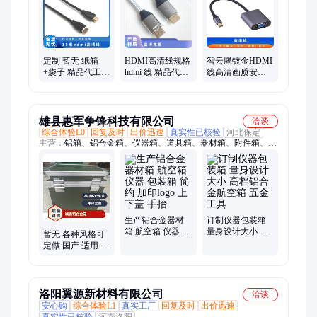
定制 暂无 纸箱
HDMI高清线规格
智云腾镀金HDMI
+袋子 精品代工
hdmi 线 精品代工
线高清画质安全
增值税 10米hdmi
暂无 定制 纸箱
可靠30米暂无
高清线
+袋子 增值税
雄县惠军争锋科技有限公司
洽谈
综合体验L0
回复及时
出价迅速
真实性已核验
河北保定
主营：
铝箱、铝合金箱、仪器箱、道具箱、器材箱、附件箱、收
纳箱、航空箱、工具箱、电子仪表箱、实验仪器包装箱、消防器
材箱、指挥作业箱、侦查作业箱、勘测仪器包装箱、仪器仪表
箱、乐器包装箱、舞台道具箱、服装道具箱、运输储备箱、通讯
设备箱、五金工具箱、铝合金航空箱、产品展示箱、物资器材箱
生产铝合金器材
订制仪器包装箱
箱 航空箱 仪器 包
量身设计大小 高
暂无 各种风格可
装箱 简约 加印
档铝合金航空箱
定做 国产 适用 仪
logo 上下盖 手抬
五金工具
器想铝合金 减震
航空箱
洛阳翼源新材料有限公司
洽谈
安心购
综合体验L1
真实工厂
回复及时
出价迅速
真实性已核验
河南洛阳