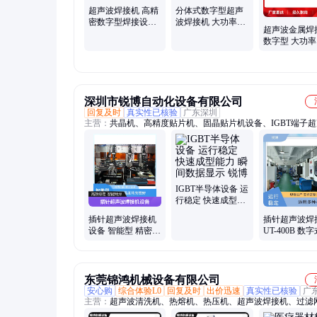
超声波焊接机 高精
分体式数字型超声
密数字型焊接设备
波焊接机 大功率自
超声波金属焊
适应多材质 自动追
动追频超声设备 时
数字型 大功
频 性能稳定
间能模式可选
机 便携式手
设备 货源充足
深圳市锐博自动化设备有限公司
回复及时
真实性已核验
广东深圳
主营：
共晶机、高精度贴片机、固晶贴片机设备、IGBT端子
焊接机、超声波焊接机、超声焊接机、端子焊接机、共晶贴片
备、高精度贴片机设备、半导体封装设备、自动化设备、半导
设备厂家、共晶贴片机、LD共晶贴片机、TO共晶机
IGBT半导体设备 运
行稳定 快速成型能
力 瞬间数据显示 锐
插针超声波焊接机
插针超声波焊
博
设备 智能型 精密温
UT-400B 数字
控系统 数字化自动
应多种材料 
追频 锐博
劲 锐博
东莞锦鸿机械设备有限公司
安心购
综合体验L0
回复及时
出价迅速
真实性已核验
广
主营：
超声波清洗机、热熔机、热压机、超声波焊接机、过滤
设备、数字化型超声波焊接机、全自动塑料焊接设备、自动化