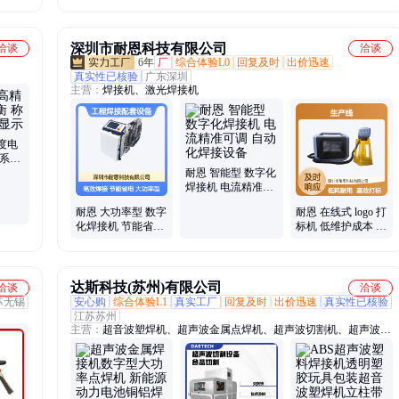
作站设备
碗机-可定制租赁-
工厂直售
深圳市耐恩科技有限公司
洽谈
洽谈
6年
厂
综合体验L0
回复及时
出价迅速
真实性已核验
广东深圳
主营：
焊接机、激光焊接机
度电
重系统
耐恩 智能型 数字化
焊接机 电流精准可
调 自动化焊接设备
耐恩 大功率型 数字
耐恩 在线式 logo 打
化焊接机 节能省电
标机 低维护成本 生
降耗 工程焊接配套
产线配套打标
设备
达斯科技(苏州)有限公司
洽谈
洽谈
苏无锡
安心购
综合体验L1
真实工厂
回复及时
出价迅速
真实性已核验
江苏苏州
主营：
超音波塑焊机、超声波金属点焊机、超声波切割机、超声波塑
料焊接机、超声波金属焊接机、超声波焊接代工、超声波线束焊接
机、超声波铜管封尾机、超声波切割刀