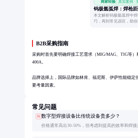
商家经验
真实案例 ·
钨极氩弧焊：焊枪距
本文解析钨极氩弧焊中焊
巧，再到常见误区，助你
B2B采购指南
采购时首先要明确焊接工艺需求（MIG/MAG、TIG等
400A。

品牌选择上，国际品牌如林肯、福尼斯、伊萨性能稳定
要考量因素。
常见问题
数字型焊接设备比传统设备贵多少？
问
价格通常高出30-50%，但考虑到提高的效率和焊接
量，投资回报期一般在1-2年。长期来看总体成本