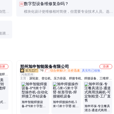
数字型设备维修复杂吗？
问
动范
模块化设计使维修相对简便，但需要专业技术人员。选择
一致
售后服务完善的品牌可大大降低维修难度。
省调试
郑州旭申智能装备有限公司
洽谈
洽谈
7年
厂
综合体验L0
出价迅速
真实性已核验
能焊接
河南郑州
主营：
滚轮架、变位机、压力容器、焊接专机、焊接设备、三维焊
接、旭申焊接、内缝焊接、外缝焊接、焊接操作、焊接双立柱、自动
化焊接、外纵缝焊接、电力建设焊接、申锅炉设备、工程机械旭、申
石油化工、钢结构旭申、焊专机设备、纵缝接专机、圆孔打磨机、纵
缝焊专机、申管道输送、操作机设备、工程机械特殊
枪式双
旭申智能焊接设
旭申焊接操作机-5
精密焊
备-8*8米十字型操
米×5米十字臂-矩形
旭申环保-专注餐具
作机-自动化焊接工
导轨-焊接辅机设备
清洁-通道式商用洗