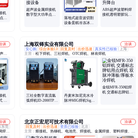
超声波金属焊接机
ABS超声波塑料焊
接机
数字型大功率点焊
接机透明塑胶玩具
率点焊
落地式超音波切割
机 新能源动力电池
包装超音波塑焊机
持点焊
设备蛋糕冷冻冰淇
铜铝焊接设备
立柱带升降台
淋牛轧糖超声波食
品切割机厂家
上海双铎实业有限公司
洽谈
洽谈
安心购
综合体验L0
回复及时
出价迅速
真实性已核验
上海
超声波
主营：
松下焊机、三社焊机、OTC焊机、林肯焊机
机设
体封装
金锐MFR-350铝焊
机 交通标志牌铝用
接机
三社全数字直流氩
丹麦米加尼克水冷
点焊机 双脉冲薄板/
式 适
弧焊机ID-2000TP便
脉冲MIG焊机Sigma
厚板水冷焊机
动力强
携式精密型焊接设
Select300S高端进口
备
铝焊机
北京正宏尼可技术有限公司
洽谈
洽谈
东东莞
回复及时
出价迅速
资质已核验
北京
网焊接
主营：
熔接机、热铆机、电池壳、焊接机、金属焊接、塑料焊接、内
超声波
饰件焊接设备、点焊机、打片机、热熔机、封边机、超声波、塑料热