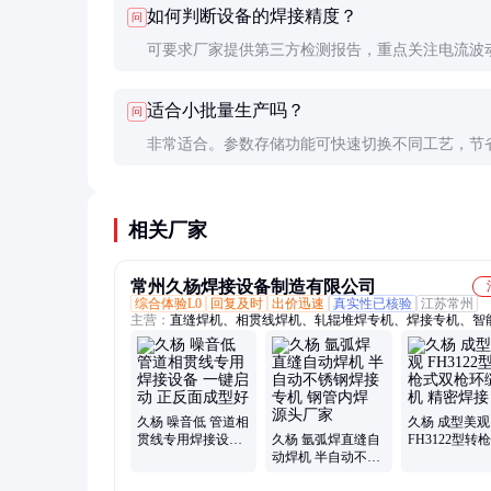
如何判断设备的焊接精度？
问
低。
可要求厂家提供第三方检测报告，重点关注电流波
围、响应时间等参数。实际试用时观察焊缝成型的
适合小批量生产吗？
问
性。
非常适合。参数存储功能可快速切换不同工艺，节
时间。对小批量多品种的生产模式优势明显。
相关厂家
常州久杨焊接设备制造有限公司
综合体验L0
回复及时
出价迅速
真实性已核验
江苏常州
主营：
直缝焊机、相贯线焊机、轧辊堆焊专机、焊接专机、智
机、管板焊接设备、脉冲氩弧焊机、闷头环缝焊机
久杨 噪音低 管道相
久杨 成型美观
贯线专用焊接设备
久杨 氩弧焊直缝自
FH3122型转
一键启动 正反面成
动焊机 半自动不锈
枪环缝焊机 
型好
钢焊接专机 钢管内
接