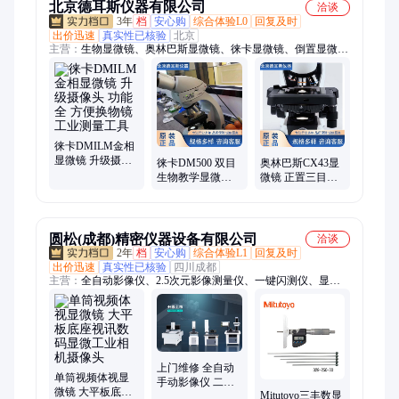
北京德耳斯仪器有限公司
洽谈
3年
档
安心购
综合体验L0
回复及时
出价迅速
真实性已核验
北京
主营：
生物显微镜、奥林巴斯显微镜、徕卡显微镜、倒置显微
镜、多管混匀仪、恒温金属浴
徕卡DMILM金相
显微镜 升级摄像
徕卡DM500 双目
奥林巴斯CX43显
头 功能全 方便换
生物教学显微镜
微镜 正置三目可
物镜 工业测量工
安道230摄像头 德
接摄像头高倍镜
具
耳斯仪器
头 偏光装置
圆松(成都)精密仪器设备有限公司
洽谈
2年
档
安心购
综合体验L1
回复及时
出价迅速
真实性已核验
四川成都
主营：
全自动影像仪、2.5次元影像测量仪、一键闪测仪、显微
镜、拼接闪测仪、轮廓度测量仪、粗糙度测量仪、圆度测量仪、
大理石平台、大理石平台构件、高低温试验箱、防潮柜、
Mitutoyo三丰、Mahr德国马尔、Nikon尼康
上门维修 全自动
单筒视频体视显
手动影像仪 二次
微镜 大平板底座
Mitutoyo三丰数显
元 2.5次元 投影仪