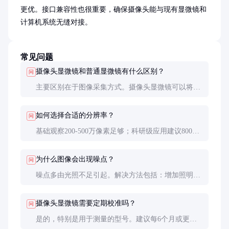
更优。接口兼容性也很重要，确保摄像头能与现有显微镜和
计算机系统无缝对接。
常见问题
摄像头显微镜和普通显微镜有什么区别？
问
主要区别在于图像采集方式。摄像头显微镜可以将图
像数字化存储和分析，便于分享、测量和存档，而普
通显微镜只能目视观察。此外，摄像头显微镜通常配
如何选择合适的分辨率？
问
备更强的照明系统和更专业的图像处理软件。
基础观察200-500万像素足够；科研级应用建议800万
像素以上；需要发表论文或高精度测量则需选择1200
万像素以上型号。但要注意，过高的分辨率会增大文
为什么图像会出现噪点？
问
件体积，可能影响处理速度。
噪点多由光照不足引起。解决方法包括：增加照明强
度、降低摄像头增益、延长曝光时间或使用降噪功
能。CCD传感器在低光环境下通常比CMOS表现更
摄像头显微镜需要定期校准吗？
问
好。
是的，特别是用于测量的型号。建议每6个月或更换