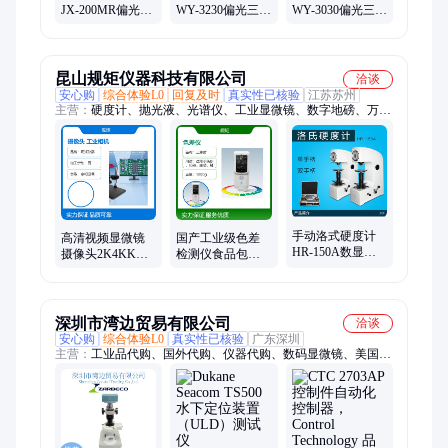
JX-200MR偏光三
WY-3230偏光三目
WY-3030偏光三目
目2000倍摄像头
500倍摄像头精密
500倍摄像头精密
精密高清光学金
高清ccd金相仪
高清ccd金相仪
相仪
昆山规矩仪器科技有限公司
洽谈
安心购
综合体验L0
回复及时
真实性已核验
江苏苏州
主营：
硬度计、抛光液、光谱仪、工业显微镜、数字地磅、万能
试验机、电子托盘天平、柱式称重模块、表面粗糙度仪、冷热冲
击试验箱
手动洛式硬度计
高清视频显微镜
国产工业级色差
HR-150A数显电
摄像头2K4KK超
检测仪食品包装
动洛氏硬度测试
清工业相机3800
测色仪QC质检色
仪金属有色金属
万像素HDMI
差计
测量
深圳市湾边贸易有限公司
洽谈
安心购
综合体验L0
真实性已核验
广东深圳
主营：
工业品代购、国外代购、仪器代购、数码显微镜、美国代
购