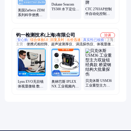
Dukane Seacom
TS500 水下定位装
CTC 2703AP控制
美国Zarbeco ZDM
置（ULD）测试
件自动化控制
系列科学便携式
仪
器，Control
数码显微镜系统
Technology 品牌
配备摄像头可选
钧一检测技术(上海)有限公司
洽谈
安心购
综合体验L0
回复及时
出价迅速
真实性已核验
上海
主营：
便携式相控阵、超声波测厚仪、涡流探伤仪、体视显微
镜、脉冲涡流检测、工业洗片机、超声波探伤仪、超声波探头、
相控阵超声波探伤仪、干耦合超声测厚、工业内窥镜、射线机、
平板探测器
贝克休斯 USM36
Lynx EVO无目镜
奥林巴斯 IPLEX
工业重型主力双
体视显微镜 数码
NX 工业视频内窥
旋钮经典款 桥梁
智能 集成HD摄像
镜 检测发动机 燃
钢结构大批量探
头/软件
油管道等关键部
伤
件