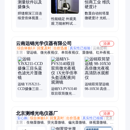
焊缝熔深三目连
数显自动转塔显
续变倍体视显微
微硬度计 光机电
性能稳定 外观美
镜、带测量软件
一体化 恒商工业
观 万能材料试验
以及摄像头
维氏硬度计
机双柱拉力试验
机电子强力实验
机
云南远锦光学仪器有限公司
洽谈
综合体验L0
回复及时
出价迅速
真实性已核验
云南昆明
主营：
望远镜、微光夜视仪、单筒夜视仪、显微镜、红外夜视
仪、筒手持夜视仪、扫码望远镜、夜视仪、驱鸟器、高倍望远
镜、景区望远镜、军用望远镜、投币式望远镜、扫码共享望远
镜、夜视望远镜、红外线热成像仪、数码夜视仪
远锦 YJSX211-
远锦双筒望远镜
CCD摄像三目头
远锦YJ-PVS3140
98-10X50 高倍微
蓝色滤光片显微
双目双筒微光夜
光夜视高清防水
镜
视仪 1X光学倍率
观察仪
头盔适配夜间观
测镜
北京测维光电仪器厂
洽谈
安心购
综合体验L0
回复及时
出价迅速
真实性已核验
北京
主营：
生物显微镜、荧光显微镜、偏光显微镜、体视显微镜、测
量显微镜、倒置数码金相显微镜、硬度计、金相设备