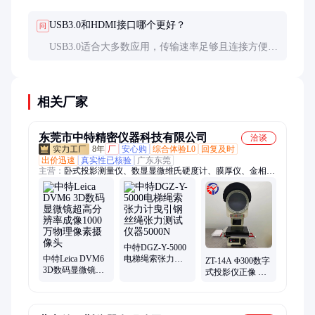
重要部件后进行校准，使用标准刻度片检查放大倍数
和测量准确性。温度变化大的环境可能需要更频繁的
USB3.0和HDMI接口哪个更好？
问
校准。
USB3.0适合大多数应用，传输速率足够且连接方便；
HDMI提供无压缩视频流，适合需要实时高清显示的
场合，但需要专用显示设备。专业级产品通常会同时
提供两种接口。
相关厂家
东莞市中特精密仪器科技有限公司
洽谈
8年
厂
安心购
综合体验L0
回复及时
出价迅速
真实性已核验
广东东莞
主营：
卧式投影测量仪、数显显微维氏硬度计、膜厚仪、金相显
微镜、视频显微镜、电子显微镜、金相分析显微镜、CCD显微
镜、万能工具显微镜、拉力试验机、水平仪、硬度计、粘度计、
扭矩检定仪、数显扭矩扳手、张力计、同心度测量仪、Hvs-
1000B显微维氏硬度计、二次元投影仪、分光测色仪、影像测量
仪、投影测量仪、二次元影像测量仪、2.5次元影像测量仪、二
次元测量仪
中特DGZ-Y-5000
中特Leica DVM6
电梯绳索张力计
ZT-14A Φ300数字
3D数码显微镜超
曳引钢丝绳张力
式投影仪正像 仪
高分辨率成像
测试仪器5000N
器外形美观结构
1000万物理像素
紧凑操作方便
摄像头