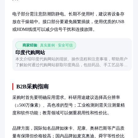
电子部分需注意防潮防静电。长期不使用时，建议将设备存
放在干燥箱中。接口部分要避免频繁插拔，使用优质的USB
或HDMI线缆可以减少信号干扰和连接故障。
商家经验
真实案例 · 安全可信
印度代购网站
本文介绍印度代购网站的现状、操作流程和注意事项，帮助用户
了解如何通过代购网站获取印度商品，包括药品、手工艺品等，
同时提醒用户注意物流、关税和支付安全。
B2B采购指南
采购时首先要明确应用需求。科研用途建议选择高分辨率
（≥500万像素）、高色准的型号；工业检测则需关注测量精
度和软件功能；教育领域可以侧重易用性和性价比。

品牌方面，国际知名品牌如徕卡、尼康、奥林巴斯等产品质
量有保障但价格较高；国内品牌如麦克奥迪、舜宇等性价比