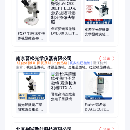
倒置荧光显微镜
相差荧光显微镜
LWD300-38LFT
PXS7-T1连续变倍
光学显微实验室
LED光源多波段可
体视显微镜4K相
用 高像素成像系
选制冷摄像头拍
机连接显示屏成
统 一台批发
照
像清晰数码摄像
头
南京晋松光学仪器有限公司
洽谈
综合体验L0
回复及时
出价迅速
真实性已核验
浙江杭州
主营：
视频显微镜、体视显微镜、金相显微镜、拉丝模显微镜、
荧光显微镜、偏光显微镜
晋松高清连续变
焦电子显微镜 观
测检测利器DTX-
偏光显微镜厂家
Fischer/菲希尔
A
研究级金相显 微
DUALSCOPE
镜 高清摄像头装
FMP20 涂镀层测
置 新光学系统 晋
厚仪+测量探头
松
FD10
北京创诚致佳科技有限公司
洽谈