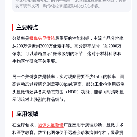
本文揭秘布朗闪光灯的功率秘密，从基础瓦数到适用场景，再到
功率调节技巧，助你轻松掌握摄影补光核心参数。
主要特点
分辨率是
摄像头显微镜
最重要的性能指标，主流产品分辨率
从200万像素到2000万像素不等。高分辨率型号（如2000万
像素）可以清晰显示1微米级别的细节，这对于材料科学和
生物医学研究至关重要。

另一个关键参数是帧率，实时观察需要至少15fps的帧率，而
高速动态过程研究则需要60fps或更高。部分工业检测用摄像
头显微镜还具备高动态范围（HDR）功能，能够同时清晰显
示明暗对比强烈的样品细节。
应用领域
在医疗领域，
摄像头显微镜
广泛应用于病理诊断、显微手术
和医学教育。数字化图像便于远程会诊和病例存档，显著提