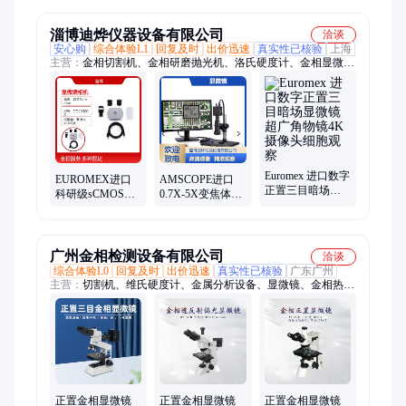
软件 操作简便
缺陷检测 高灵敏
于电工材料测试
度
淄博迪烨仪器设备有限公司
洽谈
安心购
综合体验L1
回复及时
出价迅速
真实性已核验
上海
主营：
金相切割机、金相研磨抛光机、洛氏硬度计、金相显微
镜、超景深显微镜、红外超景深显微镜、布氏硬度计、维氏硬度
计、显微维氏硬度计、拉力试验机、涂层测厚仪、超声波探伤
仪、邵氏硬度计、国际橡胶irhd硬度计、里氏硬度计、超声波测
厚仪、门尼粘度计、硫化仪
Euromex 进口数字
EUROMEX进口
AMSCOPE进口
正置三目暗场显
科研级sCMOS
0.7X-5X变焦体视
微镜超广角物镜
20MP USB 3.0 C
检查显微镜4K带
4K摄像头细胞观
接口显微镜相机
高清摄像头立体
察
摄像头
广州金相检测设备有限公司
洽谈
综合体验L0
回复及时
出价迅速
真实性已核验
广东广州
主营：
切割机、维氏硬度计、金属分析设备、显微镜、金相热镶
嵌料
正置金相显微镜
正置金相显微镜
正置金相显微镜