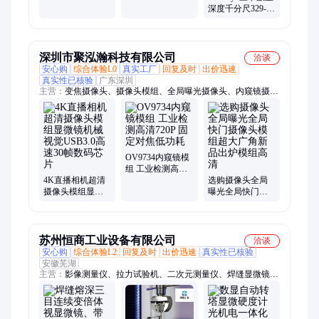
视讯数码显微工
深度千分尺329-
校准 旧机回收
业相机摄像头
250-30 可更换测
杆 0-150mm
深圳市聚泓瀚科技有限公司
洽谈
安心购
综合体验L0
真实工厂
回复及时
出价迅速
真实性已核验
广东深圳
主营：
变焦摄像头、摄像头模组、全局曝光摄像头、内窥镜摄像
头、模拟摄像头、AHD摄像头、数字摄像头模组、同轴摄像头
模组、MIPI摄像头模组、无人机摄像头、机器人摄像头、人脸识
别摄像头、车载摄像头、120fps摄像头、车载摄像头模组、高拍
仪800万摄像头、USB摄像头模组、红外夜视摄像头模组、免驱
动标定摄像头模组、树莓派摄像头、高清晰摄像头模组、自动变
OV9734内窥镜模
焦摄像头模组、usb模组、高清夜视内窥镜、8万像素内窥镜模组
组 工业检测高清
4K直播相机超清
720P 固定对焦低
选购摄像头全局
摄像头模组显微
功耗
曝光全局快门摄
镜机械视觉
像头模组超大广
USB3.0高速30帧
角新品出炉模组
数码芯片
高清
苏州恒商工业设备有限公司
洽谈
安心购
综合体验L2
回复及时
出价迅速
真实性已核验
安徽芜湖
主营：
影像测量仪、拉力试验机、二次元测量仪、焊缝显微镜、
数显显微硬度计、考古元素分析仪、涂层分析光谱仪