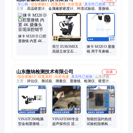
安心购
综合体验L1
回复及时
出价迅速
真实性已核验
北京
主营：
高温硬度计、金属橡胶硬度计、环境试验箱、显微镜、球
压痕硬度计、方向盘硬度计、胶辊硬度测试、胶囊硬度计、标准
数显邵氏、橡胶塑料硬度
徕卡 M320 D 口腔
显微镜 内置 4K
摄像头 呈现深腔
荷兰 EUROMEX
徕卡 M320 O 显微
细节
高级立体宝石学
镜 用于耳鼻喉科
显微镜，带 LED
的 4K 摄像头 观
顶灯 + 20MP USB
察 共享 记录
摄像头
山东微纳检测技术有限公司
洽谈
综合体验L0
回复及时
出价迅速
真实性已核验
山东济南
主营：
评估仪、测试箱、测量仪、显微镜、检测仪、硬度计、测
试仪、试验箱、试验机、测定仪、探伤仪、测厚仪、陶瓷检测、
粗糙度仪、检测设备、缺陷检测、硬度检测、盐雾试验、表面检
测、电脑金相镜、盐雾测试机、粗糙度检测、恒温恒湿箱、流动
速率仪、涡流探伤设备
VINATF200电脑
VINAFD300专业
智能控温灼热丝
型金相显微镜 高
超声探伤仪 适用
试验机阻燃检测
清摄像头与分析
于航空航天金属
设备 操作简单 用