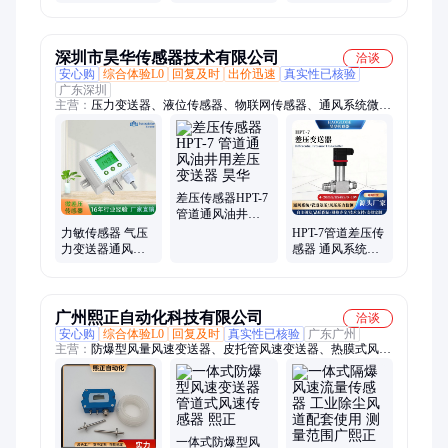
万次操作
Indestructible
可定制岩锡能源
深圳市昊华传感器技术有限公司
洽谈
安心购
综合体验L0
回复及时
出价迅速
真实性已核验
广东深圳
主营：
压力变送器、液位传感器、物联网传感器、通风系统微差
压传感器、压力液位温度变送器、水浸/振动传感器、压力传感
器、温湿度传感器、无线压力传感器、无线液位传感器、无线温
度传感器
差压传感器HPT-7
管道通风油井用
差压变送器 昊华
力敏传感器 气压
HPT-7管道差压传
力变送器通风系
感器 通风系统数
统风压测量管道
显压力变送器
差压变送器 昊华
RS485数字量差压
测量
广州熙正自动化科技有限公司
洽谈
安心购
综合体验L0
回复及时
真实性已核验
广东广州
主营：
防爆型风量风速变送器、皮托管风速变送器、热膜式风速
传感器、除尘管道风速传感器、耐高温防堵型风速变送器、粉尘
传感器、压力变送器、温度传感器、液位传感器、流量传感器
一体式防爆型风