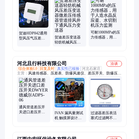
可耐1000MPa的压
贺迪HDP842通用
贺迪差压变送器
力传感器，用于
型风压气压差压
轻纺机械风压差
人造水晶反应
变送器炉膛负压
压变送器微差压
釜、水切割机压
通风管道等测量
传感器管道排风
力监测
井下通风压力变
送器
河北且行科技有限公司
洽谈
综合体验L0
回复及时
真实性已核验
河北石家庄
主营：
风速传感器、压差表、防爆风速仪、差压开关、防爆压差
开关、压力传感器、压差传感器、温湿度传感器
通风管道差压开
关进口差压开关
过滤器差压表活
IVAN 漏风量测试
DWYER德威尔
塞式过滤网不锈
机 触摸屏设计不
ADPS-06
钢Y80燃气WIKA
用计算 国标
压差表
GB50243-2016