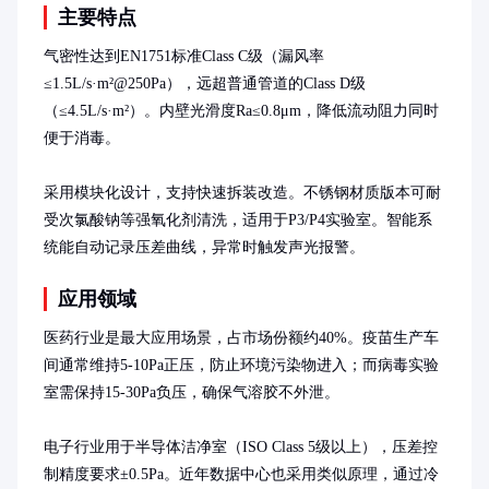
主要特点
气密性达到EN1751标准Class C级（漏风率
≤1.5L/s·m²@250Pa），远超普通管道的Class D级
（≤4.5L/s·m²）。内壁光滑度Ra≤0.8μm，降低流动阻力同时
便于消毒。

采用模块化设计，支持快速拆装改造。不锈钢材质版本可耐
受次氯酸钠等强氧化剂清洗，适用于P3/P4实验室。智能系
统能自动记录压差曲线，异常时触发声光报警。
应用领域
医药行业是最大应用场景，占市场份额约40%。疫苗生产车
间通常维持5-10Pa正压，防止环境污染物进入；而病毒实验
室需保持15-30Pa负压，确保气溶胶不外泄。

电子行业用于半导体洁净室（ISO Class 5级以上），压差控
制精度要求±0.5Pa。近年数据中心也采用类似原理，通过冷