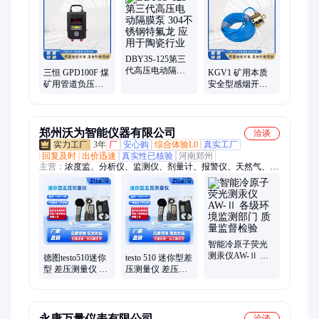
机、切轨机、调节器、摄像仪、标识卡、变压器、控制器、保护
器、调整机、手持机、控制箱、捣固镐、风速表、拨道机、破碎
机
DBY3S-125第三
代高压电动隔膜
三恒 GPD100F 煤
KGV1 矿用本质
泵 304不锈钢特氟
矿用管道负压传
安全型感烟开关
龙 应用于陶瓷行
感器 对通风巷道
高速采样和实时
业
差压进行连续监
测算 贝克正品保
测
障无忧
郑州沃为智能仪器有限公司
洽谈
3年
厂
安心购
综合体验L0
真实工厂
回复及时
出价迅速
真实性已核验
河南郑州
主营：
浓度监、分析仪、监测仪、剂量计、报警仪、天然气、能
谱仪、测量仪、水质分、水分仪、半电池、黑度仪、测汞仪、测
定仪、农残仪、接虫袋、流量计、浊度计、采样器、传声器、消
解器、噪声计、氮吹仪、酒石酸、硬度计
智能冷原子荧光
测汞仪AW-Ⅱ 各
德图testo510迷你
testo 510 迷你型差
级环境监测部门
型 差压测量仪 通
压测量仪 差压测
质量监督检验
风管道中的风速
量 通风管道中的
测量
风速测量
永康万量仪表有限公司
洽谈