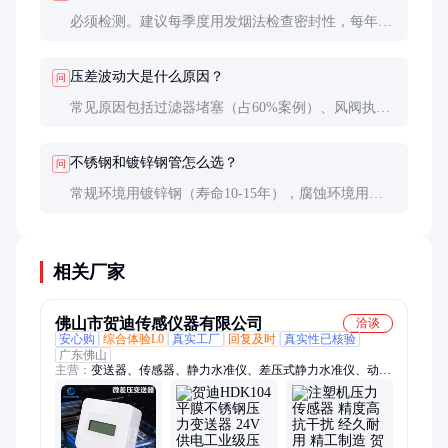
必须检测。建议每季度用发烟法检查密封性，每年用
校准器校验传感器。生物安全实验室更需每月检测并
留存记录。
压差波动大是什么原因？
问
常见原因包括过滤器堵塞（占60%案例）、风阀执行
器故障（20%）或房间密闭性变化（20%）。应先检
查过滤器压差计读数。
不锈钢和镀锌钢管怎么选？
问
常规环境用镀锌钢（寿命10-15年），腐蚀环境用不
锈钢（寿命20年以上）。预算有限时，关键段用不锈
钢，普通段用镀锌钢组合方案。
相关厂家
佛山市贺迪传感仪器有限公司
洽谈
安心购
综合体验L0
真实工厂
回复及时
真实性已核验
广东佛山
主营：
变送器、传感器、静力水准仪、差压式静力水准仪、动态
扭矩传感器、智能数显压力表、温度传感器、位移传感器、称重
传感器、扭矩传感器、流量计、防腐压力传感器、风压变送器、
液位变送器、压力变送器、倾角传感器、温度变送器、压力控制
器、高温压力传感器、无线倾角传感器、防爆压力表、防腐压力