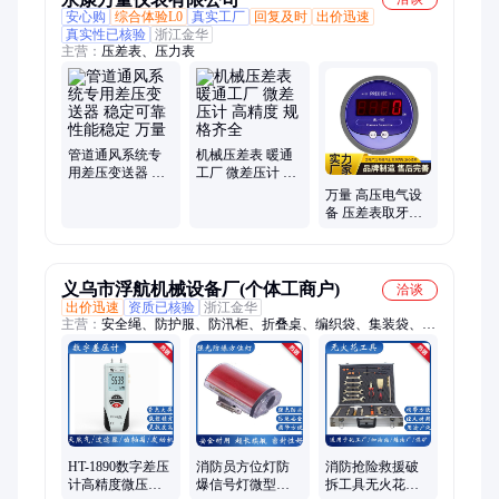
安心购
综合体验L0
真实工厂
回复及时
出价迅速
真实性已核验
浙江金华
主营：
压差表、压力表
管道通风系统专
机械压差表 暖通
用差压变送器 稳
工厂 微差压计 高
定可靠 性能稳定
精度 规格齐全
万量 高压电气设
万量
备 压差表取牙管
一站式服务口碑
好
义乌市浮航机械设备厂(个体工商户)
洽谈
出价迅速
资质已核验
浙江金华
主营：
安全绳、防护服、防汛柜、折叠桌、编织袋、集装袋、拼
叠船、编制袋、防磨护绳、消防火钩、净水滤芯、消防沙箱、防
火拉钩、防爆器材、消防软管、灭火器箱、保护装备、应急净水
箱、塑料包装袋、消防探照灯、抢险救援靴、电工保护带、漏电
检测仪、戒指切割机、防护战斗服
HT-1890数字差压
消防员方位灯防
消防抢险救援破
计高精度微压测
爆信号灯微型消
拆工具无火花工