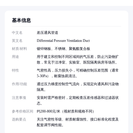
基本信息
中文名
差压通风管道
英文名
Differential Pressure Ventilation Duct
材质/材料
镀锌钢板、不锈钢、聚氨酯复合板
用途
用于建立和控制不同区域间的气压差，防止污染物扩
散，常见于洁净室、实验室、医院隔离病房等场所。
特性
气密性高，压力损失小，可精确控制压差范围（通常
5-30Pa），耐腐蚀易清洁。
作用/功能
通过压力梯度控制空气流向，实现定向通风和污染物
隔离。
注意事项
安装时需严格密封，定期检查压差传感器和过滤器状
态。
参考价格区间
约200-800元/米（视材质和规格不同）
选购要点
关注气密性等级、材质耐腐蚀性、接口标准化程度及
配套调节阀性能。