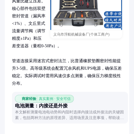
风量比建立压差。
核心部件包括双壁
密封管道（漏风率
<1%）、文丘里式
流量调节阀（调节
义乌市浮航机械设备厂(个体工商户)
精度±1Pa）和压
差变送器（量程0-50Pa）。

管道连接采用迷宫式密封法兰，比普通橡胶垫圈密封性能提
升3-5倍。高等级系统会配置冗余风机和UPS电源，确保压差
稳定。实际调试时需用风速仪多点测量，确保压力梯度线性
分布。
商家经验
真实案例 · 安全可信
电池测量：内接还是外接
本文解析测量电池电动势和内阻时选择内接法或外接法的关键因
素，包括两种方法的原理差异、适用场景及注意事项，帮助读者
根据实际情况做出合理选择。