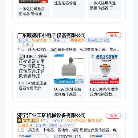
速变送器管道式
一体式隔爆风速
风速传感器 熙正
流量传感器 工业
一体化防爆差压
除尘风道配套使
变送器 管道通风
用 测量范围广熙
风压压差感应检
正
测装置 接线简易
广东顺德拓朴电子仪器有限公司
洽谈
安心购
综合体验L0
真实工厂
回复及时
真实性已核验
广东佛山
主营：
静力水准仪、动态扭矩传感器、智能数显压力表、差压式
静力水准仪、温度传感器、位移传感器、称重传感器、扭矩传感
器、流量计、防腐压力传感器、风压变送器、压力传感器、液位
变送器、压力变送器、倾角传感器、传感器、温度变送器、压力
控制器、高温压力传感器、无线倾角传感器、防爆压力表、防腐
压力变送器、位移变送器、静态扭矩传感器、涡轮流量计
HDP842微差压变
送器专用于炉膛
QJ726T双轴高精
HDK104智能数字
风压气压负压差
度倾角传感器 发
压力控制器数显
压通风管道静压
货速度快 可按需
压力仪表上下限
求加工定制 拓扑
报警仪器标准
4~20mA
济宁汇业工矿机械设备有限公司
洽谈
4年
厂
安心购
综合体验L0
回复及时
出价迅速
真实性已核验
山东济宁
主营：
捣固机、中继器、基地台、煤矿用管道负压传感器、电磁
阀、信号灯、传感器、接线盒、打磨机、输送机、显模块、凿岩