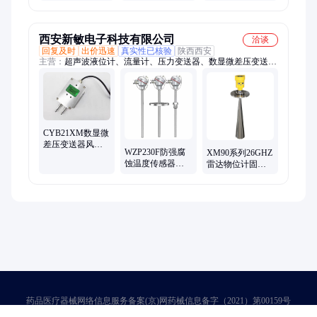
量仪便携数显管
防站LED强光灯消
具组21件套手动
道通风系统测量
防逃生自救警示
破拆工具组组合
仪
灯
箱
西安新敏电子科技有限公司
洽谈
回复及时
出价迅速
真实性已核验
陕西西安
主营：
超声波液位计、流量计、压力变送器、数显微差压变送
器、液位变送器、物位计、压力控制器开关、温度控制器开关、
液位控制器开关、二次数显仪表、无纸记录仪、称重传感器、温
度传感器变送器、温湿度变送器
CYB21XM数显微
差压变送器风差
WZP230F防强腐
XM90系列26GHZ
压变送器管道通
蚀温度传感器防
雷达物位计固体
风除尘差压变送
水接线盒测温探
颗粒粉料26G高频
器压差变送器 传
头K热电偶Pt100
雷达物位计粉末
感器
热电阻 一体化温
颗粒固体测量
度变送器
药品医疗器械网络信息服务备案(京)网药械信息备字（2021）第00159号
京ICP证030173号
京公网安备11000002000001号