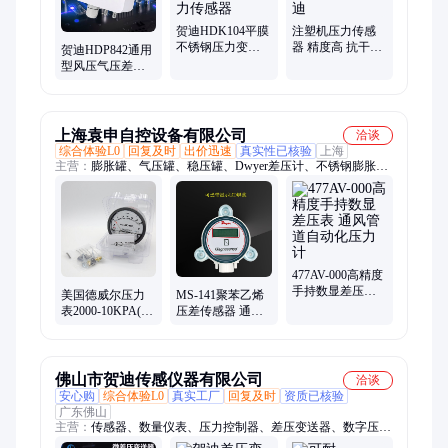
变送器、位移变送器、静态扭矩传感器、涡轮流量计
贺迪HDK104平膜
注塑机压力传感
不锈钢压力变送
器 精度高 抗干扰
贺迪HDP842通用
器 24V供电工业
经久耐用 精工制
型风压气压差压
级压力传感器
造 贺迪
变送器炉膛负压
通风管道等测量
上海袁申自控设备有限公司
洽谈
综合体验L0
回复及时
出价迅速
真实性已核验
上海
主营：
膨胀罐、气压罐、稳压罐、Dwyer差压计、不锈钢膨胀
罐、膨胀水箱
477AV-000高精度
手持数显差压表
美国德威尔压力
MS-141聚苯乙烯
通风管道自动化
表2000-10KPA(0-
压差传感器 通风
压力计
10KPA)通风管道
管道差压变送器
差压计
德威尔
佛山市贺迪传感仪器有限公司
洽谈
安心购
综合体验L0
真实工厂
回复及时
资质已核验
广东佛山
主营：
传感器、数量仪表、压力控制器、差压变送器、数字压差
表、数显压力表、数显液压开关