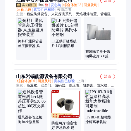
江西中安环保设备有限公司
洽谈
5年
档
安心购
综合体验L3
回复及时
出价迅速
真实性已核验
云南昆明
主营：
粉尘防爆设备、火花探测系列、无焰泄爆装置、管道阻火
器、粉尘爆破片、压差温度报警器、火花捕捉器、隔爆阀、无焰
泄压阀、气旋塔、喷淋塔、活性炭吸附箱、光氧过滤器、油烟净
化器、锁气卸灰装置、除尘器监控系统
饲料厂通风管道
LF正拱开缝爆破
差压报警器 风压
片 LC刻槽防爆片
差监测报警装置
奥氏体不锈钢
布袋除尘器不锈
钢爆破片 YF反拱
开缝型防爆膜 压
力泄放
山东岩锡能源设备有限公司
洽谈
综合体验L0
回复及时
真实性已核验
上海
主营：
高温胶、安全门、编码器、差压表、研磨膏、防水胶、粘
合剂、铝涂层、涂抹膏、机器人、调节垫、继电器、控制器、标
记膏、密封剂、密封圈、门开关、扭簧机、密封胶、磁力锁、操
纵杆、传感器、润滑脂、固定漆、阀底座
通风设备管道检
IP9183-R1牺牲型
测 beck微差压开
涂料高承载能力
防磁阀片 稳定性
关930.86 超过100
耐腐蚀可定制
好 严格质检 规格