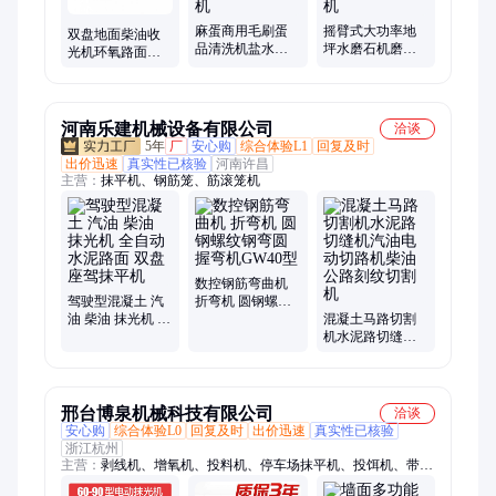
麻蛋商用毛刷蛋
摇臂式大功率地
双盘地面柴油收
品清洗机盐水蛋
坪水磨石机磨平
光机环氧路面建
鸭蛋洗蛋机多功
无尘磨石机高速
筑抹光器座驾式
能全自动咸蛋清
水泥地面地基研
耐磨路面抹平机
洗机
磨机
河南乐建机械设备有限公司
洽谈
5年
厂
安心购
综合体验L1
回复及时
出价迅速
真实性已核验
河南许昌
主营：
抹平机、钢筋笼、筋滚笼机
数控钢筋弯曲机
驾驶型混凝土 汽
折弯机 圆钢螺纹
油 柴油 抹光机 全
钢弯圆 握弯机
混凝土马路切割
自动水泥路面 双
GW40型
机水泥路切缝机
盘座驾抹平机
汽油电动切路机
柴油公路刻纹切
割机
邢台博泉机械科技有限公司
洽谈
安心购
综合体验L0
回复及时
出价迅速
真实性已核验
浙江杭州
主营：
剥线机、增氧机、投料机、停车场抹平机、投饵机、带锯
机、磨刀机、粗糙度仪、压刨机、电火花检测仪、白度仪、面鱼