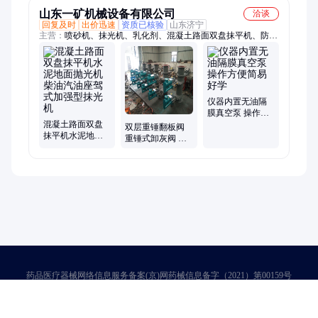
山东一矿机械设备有限公司
洽谈
回复及时
出价迅速
资质已核验
山东济宁
主营：
喷砂机、抹光机、乳化剂、混凝土路面双盘抹平机、防爆
门、改锚机、夯实机、排污阀、百叶箱、减速机、起重机、斜斗
车、脱水罐、注浆机、推雪板、台球桌、包装机、锯齿环、滚圆
机、橡胶块、过滤器、卷板机、电焊机、搅拌机、卷圆机、风淋
室
仪器内置无油隔
膜真空泵 操作方
混凝土路面双盘
便简易好学
双层重锤翻板阀
抹平机水泥地面
重锤式卸灰阀 重
抛光机柴油汽油
力下灰阀600x600
座驾式加强型抹
电动卸料阀
光机
药品医疗器械网络信息服务备案(京)网药械信息备字（2021）第00159号
京ICP证030173号
京公网安备11000002000001号