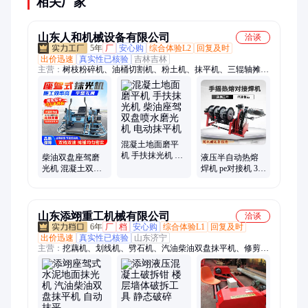
相关厂家
山东人和机械设备有限公司
洽谈
5年
厂
安心购
综合体验L2
回复及时
出价迅速
真实性已核验
吉林吉林
主营：
树枝粉碎机、油桶切割机、粉土机、抹平机、三辊轴摊铺
机、座驾抹光机、挖掘机、洗桶机
混凝土地面磨平
机 手扶抹光机 柴
柴油双盘座驾磨
液压半自动热熔
油座驾双盘喷水
光机 混凝土双圆
焊机 pe对接机 315
磨光机 电动抹平
盘抹光机 手扶电
超逆变电熔机
机
动收光机 抹平机
厂
山东添翊重工机械有限公司
洽谈
6年
厂
档
安心购
综合体验L1
回复及时
出价迅速
真实性已核验
山东济宁
主营：
挖藕机、划线机、劈石机、汽油柴油双盘抹平机、修剪
机、除雪机、铁水包、铜水包、凿岩机、呼吸器、地钻、水带、
灭火器、播种机、U型钢支架、高倍数泡沫机、钢筋机械、园林
机械、轨道机械、搅拌机、开槽机、矿车、调度绞车、耙斗装岩
机