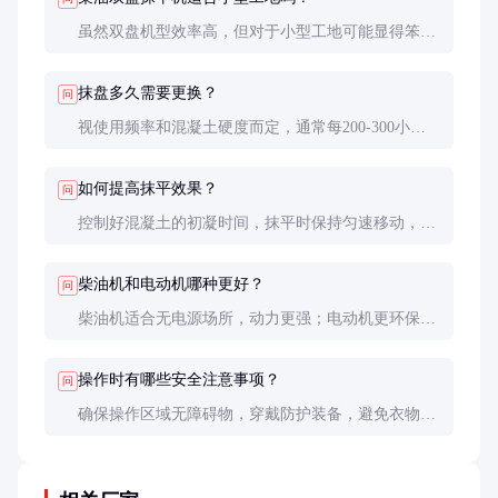
虽然双盘机型效率高，但对于小型工地可能显得笨
重。建议小面积施工选择单盘机型或人工抹平。
抹盘多久需要更换？
问
视使用频率和混凝土硬度而定，通常每200-300小时
需检查更换。磨损严重的抹盘会影响抹平效果。
如何提高抹平效果？
问
控制好混凝土的初凝时间，抹平时保持匀速移动，避
免停留过久导致表面不平。必要时可进行多次抹平。
柴油机和电动机哪种更好？
问
柴油机适合无电源场所，动力更强；电动机更环保、
噪音小，适合室内或有稳定电源的工地。
操作时有哪些安全注意事项？
问
确保操作区域无障碍物，穿戴防护装备，避免衣物被
旋转部件卷入。机器移动时注意脚下安全。