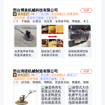
驾整平收光机
活 佳硕
手设备
邢台博泉机械科技有限公司
洽谈
4年
厂
安心购
综合体验L0
回复及时
出价迅速
真实性已核验
云南昆明
主营：
干燥箱、白度仪、试压泵、仓库抹平机、带锯机、木工机
床、压刨机、投料机、爬楼机、数控定位架、灌装机、钉角机、
扬尘监测仪、铆钉机、内窥镜、剥线机、除锈机、测亩仪、插桶
泵、加油机、二氧化碳测定仪、尘埃粒子计数器、脱油机、中药
粉碎机、增氧机
仓库地坪抹平机
除杂加工家用打
剁块机商用切块
双盘高速收光机
谷机柜式剥谷脱
机全自动剁鸡块
柴油停车场抹光
壳机小型打米机
机切丁牛肉切排
机
骨机鹅鸭剁鱼块
邢台润诺机械制造有限公司
洽谈
2年
厂
安心购
综合体验L0
真实工厂
回复及时
出价迅速
真实性已核验
上海
主营：
砂光机、除锈机、增氧机、双盘收光机、爬楼机、粗糙度
仪、加油机、带锯机、压刨机、拉花锯、防窃听检测仪、测亩
仪、选果机、漏水检测仪、水份检测仪、铆钉机、管道疏通你、
电动脚手架