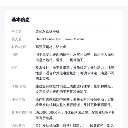
基本信息
中文名
柴油双盘抹平机
英文名
Diesel Double Disc Trowel Machine
材质/材料
高强度钢材、铝合金
用途
用于混凝土表面的抹平、压实和抛光，适用于大面积
混凝土地坪、道路、广场等施工。
特性
双盘设计，抹平效率高，操作稳定；柴油动力，适应
性强，适合户外无电源场所；可调节转速，满足不同
施工需求。
作用/功能
通过旋转抹盘对混凝土表面进行抹平、压实和抛光，
提高混凝土表面的平整度和光洁度。
注意事项
操作时需佩戴防护装备，避免长时间接触振动；定期
检查发动机和抹盘的磨损情况，及时更换磨损部件。
参考价格区间
约20000-50000元，具体价格因品牌、配置和功率不同
而有所差异。
选购要点
关注发动机功率（通常8-15马力）、抹盘直径（常见