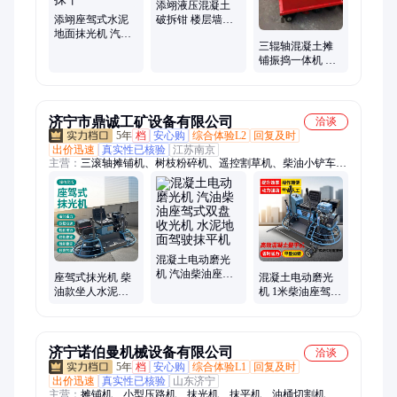
添翊液压混凝土
添翊座驾式水泥
破拆钳 楼层墙体
地面抹光机 汽油
破拆工具 静态破
三辊轴混凝土摊
柴油双盘抹平机
碎
铺振捣一体机 双
自动抹平
滚轴桥面摊铺机
厂家定制
济宁市鼎诚工矿设备有限公司
洽谈
5年
档
安心购
综合体验L2
回复及时
出价迅速
真实性已核验
江苏南京
主营：
三滚轴摊铺机、树枝粉碎机、遥控割草机、柴油小铲车、
粉土机、电动叉车、电动液压弯管机、环氧地坪打磨机、装载
机、滑移装载机、座驾式割草机、手扶式开沟机、波纹管制管
机、履带运输车、管道对口器、电动坡口机、草坪打孔机、起草
皮机、碎草还田机、PE管热熔焊机、钢板铣边机、全自动洗桶
机、矿用检力器、座驾式抹光机、农田捡石机
混凝土电动磨光
机 汽油柴油座驾
座驾式抹光机 柴
混凝土电动磨光
式双盘收光机 水
油款坐人水泥路
机 1米柴油座驾式
泥地面驾驶抹平
面收光磨光机 80
双盘收光机 水泥
机
盘汽油双盘抹平
地面驾驶抹平机
机
济宁诺伯曼机械设备有限公司
洽谈
5年
档
安心购
综合体验L1
回复及时
出价迅速
真实性已核验
山东济宁
主营：
摊铺机、小型压路机、抹光机、抹平机、油桶切割机、遥