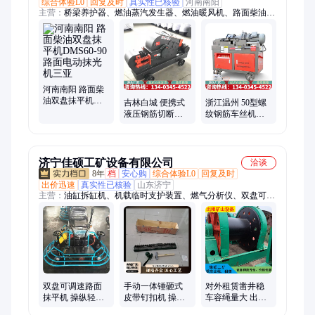
综合体验L0
回复及时
真实性已核验
河南南阳
主营：
桥梁养护器、燃油蒸汽发生器、燃油暖风机、路面柴油双
盘抹平机、电动暖风机、水磨钻机、潜孔钻机、内燃式凿岩机、
钢筋笼绕筋机、手提钢筋弯曲机、钢筋弯弧机、钢筋冷挤压机、
钢筋锯床、数控钢筋调直机、钢筋切断机、钢筋弯曲机、钢筋弯
箍机、钢筋滚丝机、螺旋筋成型机、钢筋除锈机、钢筋对焊机、
钢筋镦粗机、钢管调直机、缩管机、螺杆式注浆泵、挤压式注浆
泵
河南南阳 路面柴
油双盘抹平机
吉林白城 便携式
浙江温州 50型螺
DMS60-90路面电
液压钢筋切断机
纹钢筋车丝机直
动抹光机三亚
圆钢螺纹钢截断
螺纹剥肋钢筋套
机雅安
丝机石嘴山
济宁佳硕工矿设备有限公司
洽谈
8年
档
安心购
综合体验L0
回复及时
出价迅速
真实性已核验
山东济宁
主营：
油缸拆缸机、机载临时支护装置、燃气分析仪、双盘可调
速路面抹平机、气相色谱仪、液压纠偏装置、货叉、电液推杆、
镀锌电缆挂钩、雾炮机、顶空进样器、氢气发生器、道口板、缓
冲条、岩心切割机、防溢裙板、防爆电阻箱、皮带探伤仪、钻孔
应力计、矿浆取样机、避难硐室门、防水密闭门、无压风门、内
燃螺栓扳手、工地洗车机、围挡喷淋
双盘可调速路面
手动一体锤砸式
对外租赁凿井稳
抹平机 操纵轻便
皮带钉扣机 操作
车容绳量大 出租
灵活 100型柴油座
简单方便 小巧灵
双速回柱绞车 二