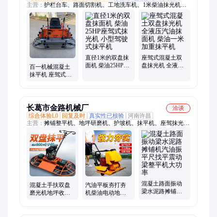
主营：
护栏台车、路面切割机、工地洗车机、1米柴油抹光机、
混凝土振动梁、混凝土激光整平机、小型座驾压路机、小型手扶
压路机、混凝土抹光机、方管圆管弯管机、越野卡丁车、儿童卡
丁车
直径1米的双盘抹
座驾式混凝土双
面机 柴油25HP座
盘抹光机 全液压
百一机械混凝土
驾式抹光机 小型
汽油抹面机 柴油
抹平机 座驾式汽
驾驶式抹平机
一米加重抹平机
油款柴油款大双
盘磨面机
长葛市金路机械厂
洽谈
综合体验L0
回复及时
真实性已核验
河南许昌
主营：
摊铺整平机、地坪研磨机、护坡机、抹平机、座驾抹光
机、抹光机、平板夯、切割机
混凝土路面振动
混凝土手扶双盘
汽油平板夯打夯
梁水泥路摊铺机
磨光机地坪收光
机柴油电动地基
汽油振平尺找平
机抹平机汽油柴
沥青路面修补振
震动梁整平机大
油高效水泥路面
动夯实压实机
功率
抹光