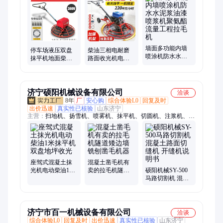
机、拉花锯、种子精选机、装裱机、钉角机、水磨石机、除锈
机、母线机、小吊机、举升机、锯骨机、咬口机、爬楼机、封边
机、灌装机
墙面多功能内墙
停车场液压双盘
柴油三相电耐磨
喷涂机防水水泥
抹平机地面柴油
路面收光机电动
浆油漆喷浆机聚
新型收光机单盘
双盘抹平机厂房
氨酯流量工程拉
提浆仓库路面抹
路面手推地坪抹
毛机
光器
光器
济宁硕阳机械设备有限公司
洽谈
8年
厂
安心购
综合体验L0
回复及时
出价迅速
真实性已核验
山东济宁
主营：
扫地机、扬雪机、喷雾机、抹平机、切圆机、注浆机、凿
毛机、喷水车、喷洒车、气动锤、泥浆泵、防滑槽、整平机、喷
浆机、抹光机、拉毛机、洒水车、注浆泵、切桩机、机刀片、凿
毛车、振动尺、弯管机、振动棒、钢筋预应力设备
座驾式混凝土抹
混凝土凿毛机有
光机电动柴油1米
卖的拉毛机隧道
硕阳机械SY-500
抹平机双盘地坪
矮边墙铣刨凿毛
马路切割机 混凝
收光
机器
土路面切缝机 开
缝机说明书
济宁市百一机械设备有限公司
洽谈
综合体验L0
回复及时
出价迅速
真实性已核验
山东济宁