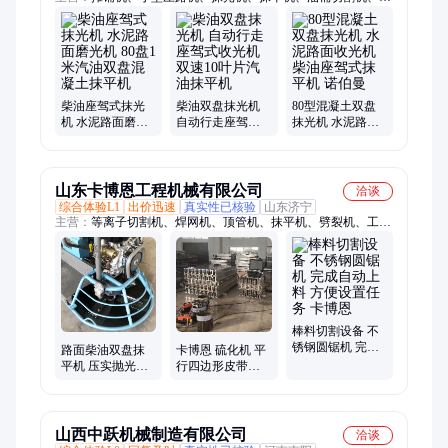
控割草机、树枝粉碎机
柴油座驾式抹光
柴油双盘抹光机
80型混凝土双盘
机 水泥路面磨光
自动行走座驾式
抹光机 水泥路面
机 80盘1米汽油双
收光机 双速10叶
收光机 柴油座驾
盘混凝土抹平机
片汽油抹平机
式抹平机 诺伯曼
山东卡博恩工程机械有限公司
洽谈
综合体验L1
出价迅速
真实性已核验
山东济宁
主营：
等离子切割机、焊网机、顶管机、抹平机、劈裂机、工字
钢冷弯机、混凝土输送泵、智能压浆台车、智能张拉设备、玻璃
吸盘、滚筒夯、护栏打桩机、融雪撒布机、推雪铲、抛雪机、板
换夹紧器、除雪滚刷、沙滩清洁机、手推扫雪机、破碎锤、挖机
打桩机、电动叉车、皮带取样机、破碎斗、电磁吸盘、沙滩车扫
雪机
棒料切割设备 不
锈钢圆锯机 完成
路面柴油双盘抹
卡博恩 硫化机 平
自动上料 方便设
平机 压实抛光座
行四边形皮带硫
置任务 卡博恩
驾抹光机 100驾驶
化器 电热式防爆
式抹光设备
型硫化设备
山西中跃机械制造有限公司
洽谈