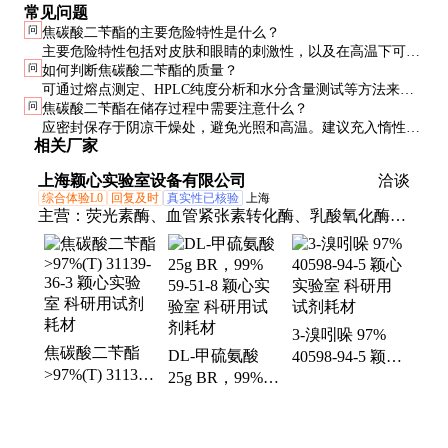
常见问题
问
焦碳酸二苄酯的主要危险特性是什么？
主要危险特性包括对皮肤和眼睛的刺激性，以及在高温下可能
问
如何判断焦碳酸二苄酯的质量？
分解产生有害气体。操作时应做好个人防护，避免直接接触。
可通过熔点测定、HPLC纯度分析和水分含量测试等方法来评
问
焦碳酸二苄酯在储存过程中需要注意什么？
估质量。优质产品应为白色结晶，纯度≥98%，水分≤0.5%。
应密封保存于阴凉干燥处，避免光照和高温。建议充入惰性气
相关厂家
体以延长保质期。开封后应尽快使用，避免长时间暴露在空气
中。
上海颖心实验室设备有限公司
洽谈
综合体验L0
回复及时
真实性已核验
上海
主营：
荧光素酶、血管紧张素转化酶、乳酸氧化酶、
脱氧核糖核酸酶1型、乙酰胆碱酯酶、硫酸软骨素
ABC酶、肝素酶
3-溴吲哚 97%
焦碳酸二苄酯
DL-甲硫氨酸
40598-94-5 颖心
>97%(T) 31139-
25g BR，99%
实验室 科研用
36-3 颖心实验
59-51-8 颖心实
试剂耗材
室 科研用试剂
验室 科研用试
耗材
剂耗材