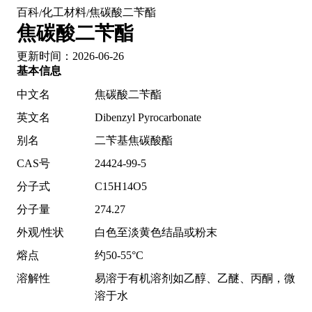
百科
化工材料
焦碳酸二苄酯
/
/
焦碳酸二苄酯
更新时间：2026-06-26
基本信息
中文名
焦碳酸二苄酯
英文名
Dibenzyl Pyrocarbonate
别名
二苄基焦碳酸酯
CAS号
24424-99-5
分子式
C15H14O5
分子量
274.27
外观/性状
白色至淡黄色结晶或粉末
熔点
约50-55°C
溶解性
易溶于有机溶剂如乙醇、乙醚、丙酮，微
溶于水