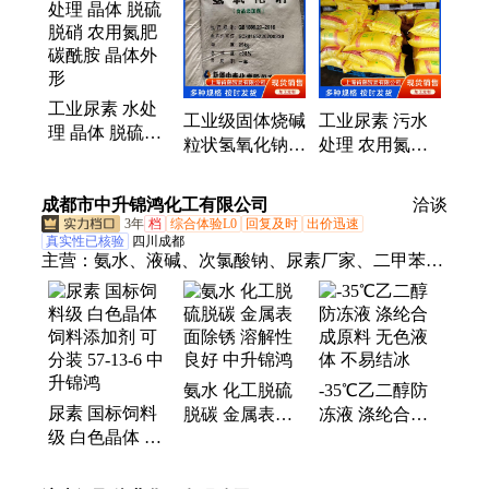
品级盐酸、工业级盐酸、聚合氯化铝、一水柠檬酸、
食品级酒精、铁桶装、乙酸乙酯、工业级硼砂、液
碱、32%液体氢氧化钠、醋酸乙酯、液体氢氧化钠、
工业级液碱、食品级氢氧化钠、甲醇、固体氢氧化
工业尿素 水处
钠、氢氧化钠片碱、氢氧化钠
工业级固体烧碱
工业尿素 污水
理 晶体 脱硫脱
粒状氢氧化钠
处理 农用氮肥
硝 农用氮肥碳
含量99% 用于
工业级脱硫脱硝
酰胺 晶体外形
纺织染料
质量保证
成都市中升锦鸿化工有限公司
洽谈
3年
档
综合体验L0
回复及时
出价迅速
真实性已核验
四川成都
主营：
氨水、液碱、次氯酸钠、尿素厂家、二甲苯、
酒精、三氯乙烯、二氯甲烷、二甲基甲酰胺dmf、乙
二醇丁醚、甲缩醛、正丁醇、无水乙醇、精甲醇、
6#120#溶剂油、碳酸二甲酯、95.无水乙醇、醋酸钠、
片碱、乙二醇单丁醚、防冻液、醋酸乙酯、石油醚、
氨水 化工脱硫
-35℃乙二醇防
氯化亚砜、甲醇、硫酸铵
尿素 国标饲料
脱碳 金属表面
冻液 涤纶合成
级 白色晶体 饲
除锈 溶解性良
原料 无色液体
料添加剂 可分
好 中升锦鸿
不易结冰
装 57-13-6 中升