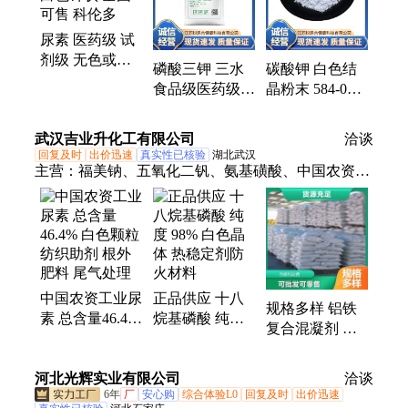
尿素 医药级 试
剂级 无色或白
磷酸三钾 三水
碳酸钾 白色结
色针状 全国可
食品级医药级
晶粉末 584-08-7
售 科伦多
99%含量 肉质
高纯99.9% 资质
黏结剂 科伦多
齐全 科伦多
武汉吉业升化工有限公司
洽谈
回复及时
出价迅速
真实性已核验
湖北武汉
主营：
福美钠、五氧化二钒、氨基磺酸、中国农资工
业尿素、氨基化锂、焦性没食子酸、次氯酸钙、漂粉
精、酪蛋白胨、甘油、九水硫化钠、牛油脂肪酸、酵
母膏、氟硅酸钠、单乙醇胺、氢氧化钾、氟化钠、氟
化钙、氧化铅、油酸钠、偏钒酸铵、氢氧化钡、EVA
乳液、二硫化钼、氟化氢钾
中国农资工业尿
正品供应 十八
规格多样 铝铁
素 总含量46.4%
烷基磷酸 纯度
复合混凝剂 优
白色颗粒 纺织
98% 白色晶体
级品 29% 棕红
助剂 根外肥料
热稳定剂防火材
色粉末 用于生
河北光辉实业有限公司
尾气处理
料
洽谈
活用水
6年
厂
安心购
综合体验L0
回复及时
出价迅速