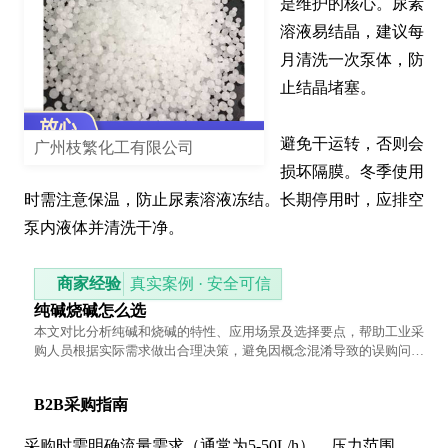
是维护的核心。尿素
溶液易结晶，建议每
月清洗一次泵体，防
止结晶堵塞。

避免干运转，否则会
广州枝繁化工有限公司
损坏隔膜。冬季使用
时需注意保温，防止尿素溶液冻结。长期停用时，应排空
泵内液体并清洗干净。
商家经验
真实案例 · 安全可信
纯碱烧碱怎么选
本文对比分析纯碱和烧碱的特性、应用场景及选择要点，帮助工业采
购人员根据实际需求做出合理决策，避免因概念混淆导致的误购问
题。
B2B采购指南
采购时需明确流量需求（通常为5-50L/h）、压力范围