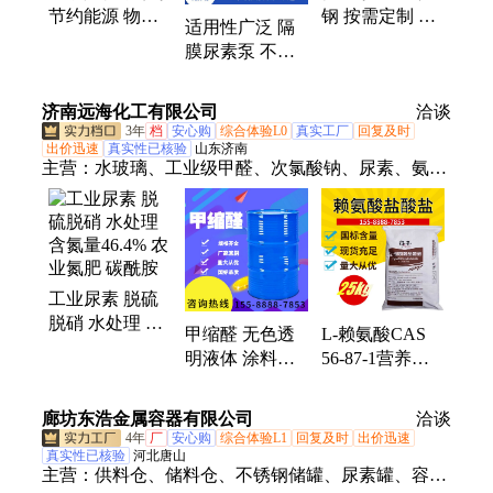
节约能源 物美
钢 按需定制 适
适用性广泛 隔
价廉 不锈钢 恒
用性广泛 隔膜
膜尿素泵 不锈
盛泵业
尿素泵
钢材质 规模生
产 恒盛泵业
济南远海化工有限公司
洽谈
3年
档
安心购
综合体验L0
真实工厂
回复及时
出价迅速
真实性已核验
山东济南
主营：
水玻璃、工业级甲醛、次氯酸钠、尿素、氨
水、二氯甲烷、磷酸、冰醋酸、二甲基甲酰胺、甲
酸、苯酚、片碱、液碱、多聚甲醛、硫酸铜、铬酸
酐、过碳酸钠、蒸馏水、软水盐、草酸、漂白粉、速
溶硅酸钠、碳酸二甲酯、三氯乙烯、EDTA二钠、大
工业尿素 脱硫
苏打
脱硝 水处理 含
甲缩醛 无色透
L-赖氨酸CAS
氮量46.4% 农业
明液体 涂料稀
56-87-1营养强
氮肥 碳酰胺
释剂 180kg/桶
化增补剂 饲料
CAS109-87-5
添加剂
廊坊东浩金属容器有限公司
洽谈
4年
厂
安心购
综合体验L1
回复及时
出价迅速
真实性已核验
河北唐山
主营：
供料仓、储料仓、不锈钢储罐、尿素罐、容器