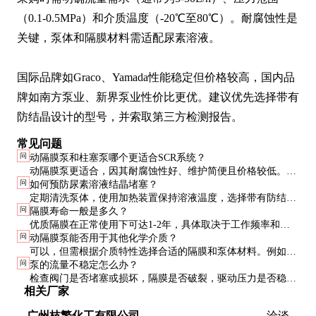
（0.1-0.5MPa）和介质温度（-20℃至80℃）。耐腐蚀性是
关键，泵体和隔膜材料需适配尿素溶液。

国际品牌如Graco、Yamada性能稳定但价格较高，国内品
牌如南方泵业、新界泵业性价比更优。建议优先选择带有
防结晶设计的型号，并索取第三方检测报告。
常见问题
问
动隔膜泵和柱塞泵哪个更适合SCR系统？
动隔膜泵更适合，因其耐腐蚀性好、维护简便且价格较低。柱
问
如何预防尿素溶液结晶堵塞？
塞泵精度更高，但成本和维护要求也更高，适合极端工况。
定期清洗泵体，使用加热装置保持溶液温度，选择带有防结晶
问
隔膜寿命一般是多久？
设计的泵型号。停机时排空液体并冲洗管道。
优质隔膜在正常使用下可达1-2年，具体取决于工作频率和介
问
动隔膜泵能否用于其他化学介质？
质特性。出现裂纹或弹性下降时应立即更换。
可以，但需根据介质特性选择合适的隔膜和泵体材料。例如，
问
泵的流量不稳定怎么办？
强酸介质需选用PTFE隔膜，有机溶剂需选用Viton隔膜。
检查阀门是否堵塞或损坏，隔膜是否破裂，驱动压力是否稳
相关厂家
定。也可能是因为管路中有气泡，需排气处理。
广州枝繁化工有限公司
洽谈