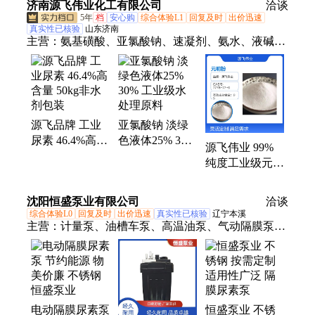
济南源飞伟业化工有限公司
洽谈
锦鸿
5年
档
安心购
综合体验L1
回复及时
出价迅速
真实性已核验
山东济南
主营：
氨基磺酸、亚氯酸钠、速凝剂、氨水、液碱、
脱硝剂、乙醇、次氯酸钠、无水乙醇、草酸、漂白
粉、漂粉精、碳酸氢铵、亚硫酸氢钠、二甲基亚砜、
二甲基甲酰胺、硼酸、大苏打、冰醋酸、柠檬酸
源飞品牌 工业
亚氯酸钠 淡绿
尿素 46.4%高含
色液体25% 30%
源飞伟业 99%
量 50kg非水剂
工业级水处理原
纯度工业级元明
包装
料
粉 白色颗粒国
标品质
沈阳恒盛泵业有限公司
洽谈
综合体验L0
回复及时
出价迅速
真实性已核验
辽宁本溪
主营：
计量泵、油槽车泵、高温油泵、气动隔膜泵、
计量隔膜泵、罗茨真空泵
电动隔膜尿素泵
恒盛泵业 不锈