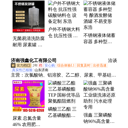
罐、发酵罐、储料罐、牛奶罐、铝储罐、硝酸罐、缓
存仓、保温罐、储物罐、化工罐、储油罐、不锈钢搅
拌罐、储酸罐、白酒罐、储酒罐、储粮仓、化工能
源、管链输送、化工颜料、橡胶食品、不锈钢料仓
户外不锈钢大料
不锈钢液体储蓄
仓 抗压性强 碳
无菌易清洗防腐
容器 多种型号
酸钠料仓 设备
耐用 尿素罐 尿
酿酒发酵储酒罐
定制 东浩
素溶解罐800吨
不易变形 东浩
制药味精 东浩
济南强鑫化工有限公司
洽谈
2年
档
安心购
综合体验L1
回复及时
出价迅速
真实性已核验
山东济南
主营：
次氯酸钠、铝溶胶、乙二醇、尿素、甲基硅
酸、三乙醇胺、二甲基亚砜、液体泡花碱、液碱、氢
氧化钠、蒸馏水去离子水、二氯甲烷、软水盐、
DMF、二甲基甲酰胺、聚乙二醇200、400、600、水
玻璃、乙醇、甲酸、草酸、大苏打、冰醋酸、苯酚、
磷酸三乙酯 三
氨水
强鑫 三聚磷酸
乙基磷酸酯
尿素 总氮含量
钠96%高含量
TEP 国标优等
46% 农用肥料
工业级洗涤还原
品 聚氨酯阻燃