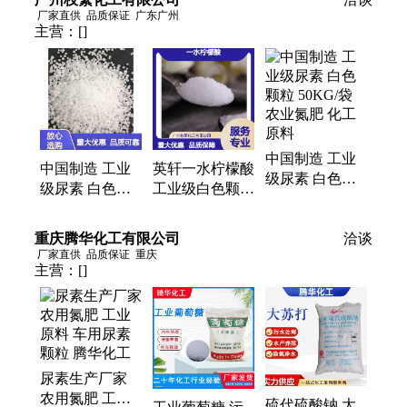
厂家直供
品质保证
广东广州
主营：
[]
中国制造 工业
中国制造 工业
英轩一水柠檬酸
级尿素 白色颗
级尿素 白色颗
工业级白色颗粒
粒 50KG/袋 农
粒 50KG/袋 农
食品饮料酸味剂
业氮肥 化工原
业氮肥 化工原
防腐剂
重庆腾华化工有限公司
料
洽谈
料
厂家直供
品质保证
重庆
主营：
[]
尿素生产厂家
农用氮肥 工业
硫代硫酸钠 大