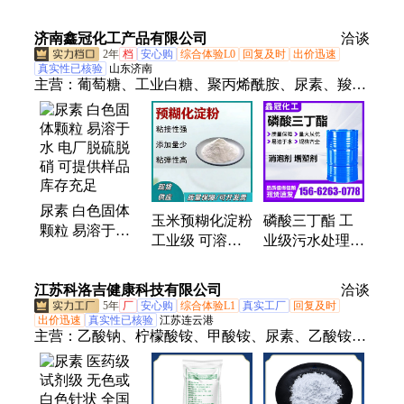
中性氮肥 白色
助剂 污水处理
剂
晶体颗粒
济南鑫冠化工产品有限公司
专用
洽谈
2年
档
安心购
综合体验L0
回复及时
出价迅速
真实性已核验
山东济南
主营：
葡萄糖、工业白糖、聚丙烯酰胺、尿素、羧甲
基纤维素、木质素磺酸钠、edta四钠、聚合氯化铝、
草酸、三氯异氰尿酸、碳酸钾、磷酸三钠、醋酸钠、
聚合硫酸铁、甲酸钙
尿素 白色固体
玉米预糊化淀粉
磷酸三丁酯 工
颗粒 易溶于水
工业级 可溶性
业级污水处理消
电厂脱硫脱硝
淡黄色粉末 变
泡剂抑泡剂厂家
可提供样品 库
性改性高粘结支
直供
江苏科洛吉健康科技有限公司
存充足
洽谈
持定制
5年
厂
安心购
综合体验L1
真实工厂
回复及时
出价迅速
真实性已核验
江苏连云港
主营：
乙酸钠、柠檬酸铵、甲酸铵、尿素、乙酸铵、
草酸铵、草酸亚铁、硫酸亚铁、双乙酸钠、硫酸镁、
碳酸钾、氯化钾、碳酸氢钾、甲酸钾、磷酸氢二钠、
磷酸氢二钾