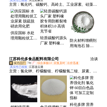
真实性已核验
河北石家庄
主营：
氧化钙、碳酸钙、高岭土、工业尿素、硅藻
土、膨润土、硫酸钡、重晶石、三聚氰胺、氢氧化
钙、工业盐、石英砂、碳酸氢钠、小苏打、轻质碳酸
钙、融雪剂、海泡石、磁粉、铁粉、矿渣粉、纳米碳
酸钙、活性钙、脱硫增效剂
供应国标 水处
轻质碳酸钙源头
理用颗粒状工业
防火材料增稠剂
厂家 塑料橡胶
尿素 脱硫脱硝
用海泡石 除臭
专用防断裂堆积
农用化肥
剂 添加 海泡纤
体积3.0 高填充
维 吸附性强
江苏科伦多食品配料有限公司
节省
洽谈
7年
厂
综合体验L0
回复及时
出价迅速
真实性已核验
江苏连云港
主营：
氯化钾、柠檬酸铵、柠檬酸氢二铵、尿素、柠
檬酸钾、磷酸氢二钾、磷酸二氢钾、磷酸钾、乙酸
铵、乙酸钠、醋酸铵、醋酸钠、乙酸钾、草酸铵、醋
酸钾、硫酸镁、硫酸锌、甲酸铵、草酸铜、草酸钾、
硫酸锰、硫酸钠、硫酸铵、磷酸氢镁
科伦多牌 营养