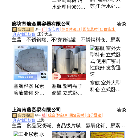
工业葡萄糖 污
原料 车用尿素
苏打 污水处理/
水处理用98%含
颗粒 腾华化工
定影剂/除氯剂
量水质稳定剂培
腾华化工
菌降氮补充碳源
廊坊塞航金属容器有限公司
洽谈
3年
厂
安心购
综合体验L1
回复及时
出价迅速
真实性已核验
辽宁大连
主营：
不锈钢罐、不锈钢储罐、不锈钢料仓、尿素溶
液储罐、不锈钢容器罐、不锈钢酒罐、硝酸铝罐、化
工储罐、发酵罐、沥青储罐
塞航 室外大型
塞航容器 尿素
塞航 塑料粒子
料仓 立式卧式
溶液储罐 外形
储罐 立式卧式
使用广密封性能
美观结构紧凑
种类丰富满足不
好 发货迅速
厂家直发
同客户需求 厂
上海肯藤贸易有限公司
洽谈
家定制
6年
档
综合体验L0
回复及时
出价迅速
真实性已核验
上海
主营：
食品级液碱、食品级片碱、氢氧化钾、尿素哪
家好、双氧水、工业酒精、槽车运输、工业硫酸、食