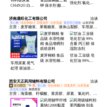
饲料级尿素
食品级磷酸二氢
强化剂 氯化钾
CH4N2O 白色
钾 保水剂 酸度
60目白色晶体
晶体 脲 碳酰二
调节发酵 农用
可加工定制指标
胺 有机化合物
磷酸氢钾 科伦
济南晟旺化工有限公司
洽谈
多
安心购
综合体验L0
回复及时
出价迅速
真实性已核验
山东济南
主营：
麦芽糖浆、果葡糖浆、液体山梨醇、车用尿
素、固体山梨醇、一水葡萄糖、一水柠檬酸、麦芽糊
精、液体石灰氮、三氯化铁、氨基磺酸、低聚果糖、
低聚异麦芽糖、硫酸铵、葡萄糖酸钠、固体石灰氮、
氢氧化钾、次氯酸钠、亚硫酸氢钠、氢氧化钠、二氯
麦芽糊精 食品
甘油 工业级 皂
甲烷、桐油、甲醇、乙醇、糖蜜
级 水溶性糊精
化甘油 99%含
车用尿素 尾气
食品增稠剂 烘
量 丙三醇 保湿
处理 柴油添加
焙原料
防冻剂
剂 东平湖牌 固
体颗粒
西安天正药用辅料有限公司
洽谈
7年
档
安心购
综合体验L1
回复及时
出价迅速
真实性已核验
陕西西安
主营：
海藻糖、柠檬酸、黄原胶、尿素、氯化钙、薄
荷脑、泊洛沙姆、聚乙烯醇PVA、聚山梨酯、碳酸氢
钠、注射蛋黄卵磷脂、注射大豆油、甘油、倍他环糊