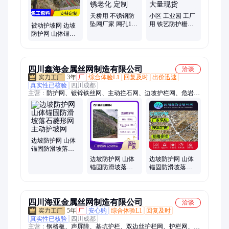
天桥用 不锈钢防
小区 工业园 工厂
坠网厂家 网孔13
用 铁艺防护栅栏
被动护坡网 边坡
公分 按需裁剪 不
厂家 外表烤漆防
防护网 山体锚固
易生锈老化 定制
腐蚀 大量现货
防滑坡落石菱形
环形主动保护落
石网
四川鑫海金属丝网制造有限公司
洽谈
3年
厂
综合体验L1
回复及时
出价迅速
真实性已核验
四川成都
主营：
防护网、镀锌铁丝网、主动拦石网、边坡护栏网、危岩包
裹缠绕网、高速公路拦截网、钢丝绳、矿山防滚石防护
边坡防护网 山体
锚固防滑坡落石
菱形网 主动护坡
边坡防护网 山体
边坡防护网 山体
网
锚固防滑坡落石
锚固防滑坡落石
菱形网 主动护坡
菱形网 主动护坡
网 工厂定制
网
四川海亚金属丝网制造有限公司
洽谈
5年
厂
安心购
综合体验L1
回复及时
真实性已核验
四川成都
主营：
钢格板、声屏障、基坑护栏、双边丝护栏网、护栏网、边