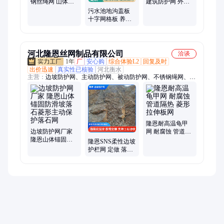
钢丝绳网 山体锚
建筑防护网 外墙
固防滑坡落石菱
施工防护用 米字
污水池地沟盖板
形网
型
十字网格板 养殖
漏粪板 洗车场漏
水板
河北隆恩丝网制品有限公司
洽谈
1年
厂
安心购
综合体验L2
回复及时
出价迅速
真实性已核验
河北衡水
主营：
边坡防护网、主动防护网、被动防护网、不锈钢绳网、龟
甲网、钛克网、环形网、不锈钢高空防坠网、动物园围网、落石
防护网、山体防护网、鸟语林网、钢丝绳防坠网、植物攀爬网、
山体绿化网、液压支架防护网、不锈钢拦污网、声屏障
隆恩耐高温龟甲
边坡防护网厂家
网 耐腐蚀 管道隔
隆恩山体锚固防
热 菱形拉伸板网
隆恩SNS柔性边坡
滑坡落石菱形主
护栏网 定做 落石
动保护落石网
拦截环形安全网