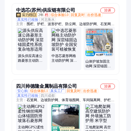
中选芯(苏州)供应链有限公司
洽谈
2年
档
综合体验L0
回复及时
出价迅速
真实性已核验
河北衡水
主营：
围栏、护栏、波形护栏、防尘网、边坡防护网、石笼网、
隔离网、声屏障、钢格板、市政护栏
源头供应高速公
中选芯菱形网格
路菱形主动防护
主动防护网 深层
山体护坡加固主
网 深层锚固柔性
锚固边坡防护 全
动网 深层锚固菱
系统 复杂地形适
国安装可植被恢
形网 支持植被恢
用
复
复 复杂地形适用
四川帅德隆金属制品有限公司
洽谈
安心购
综合体验L1
真实工厂
回复及时
出价迅速
真实性已核验
四川成都
主营：
石笼网、边坡防护网、体育场围网、车间隔离网、护栏
网、钢丝网片、玻璃钢格栅、声屏障
主动网GPS2柔性
工地爬架网 高空