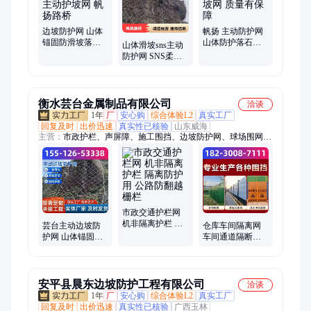
动边坡防护网、柔性被动护坡网、被动边坡柔性防护网、金属钢
丝绳
边坡防护网 山体
帆扬 主动防护网
锚固防滑坡落石
山体防护落石用
山体滑坡sns主动
菱形网 主动护坡
安全护坡网 质量
防护网 SNS柔性
网 帆扬路桥
有保障
护坡网 支持定做
衡水芸台金属制品有限公司
洽谈
1年
厂
安心购
综合体验L2
真实工厂
回复及时
出价迅速
真实性已核验
山东威海
主营：
市政护栏、声屏障、施工围挡、边坡防护网、球场围网、
石笼网、防抛网、钢板网护栏、公路护栏、刀片刺绳
市政交通护栏网
机非隔离护栏 隔
芸台主动边坡防
仓库车间隔离网
离防护用 公路防
护网 山体锚固防
车间通道隔断网
翻越栅栏
落石镀锌菱形网
围挡区域划分围
可施工 专业安装
栏挡板可移动冲
队伍
孔板
安平县晨东边坡防护工程有限公司
洽谈
1年
厂
安心购
综合体验L2
真实工厂
回复及时
出价迅速
真实性已核验
广西玉林