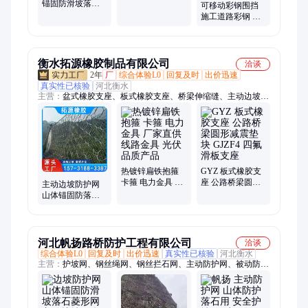
锚固防滑坡落石
波 桥梁上防撞板
可移动彩钢围挡
菱形网 主动护坡
施工道路彩钢 建
网 禄银路桥
筑基地围蔽 安装
便捷
衡水拓源橡胶制品有限公司
洽谈
2年
厂
综合体验L0
回复及时
出价迅速
真实性已核验
河北衡水
主营：
盆式橡胶支座、板式橡胶支座、桥梁伸缩缝、主动边坡防
护网、梳齿板伸缩缝、桥梁卸落块、声测管
热镀锌扁铁抱箍
GYZ 板式橡胶支
卡箍 电力金具 厂
座 公路桥梁圆形
主动边坡防护网
家直供线路金具
减震垫块 GJZF4
山体锚固防落石
光伏品质产品
四氟滑板支座
镀锌菱形网 可施
工 专业安装队伍
河北帆扬路桥防护工程有限公司
洽谈
综合体验L0
回复及时
出价迅速
真实性已核验
河北衡水
主营：
护坡网、钢丝绳网、钢丝拦石网、主动防护网、被动防护
网、防护网、护栏网、边坡柔性防护网、sns主动防护网、主动
边坡防护网、被动边坡防护网、山体滑坡防护网、边坡防护网、
柔性钢丝绳网、主动山体边坡防护网、被动边坡支护网、山体被