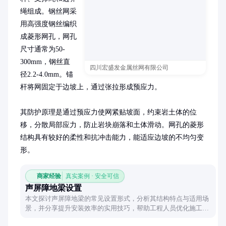
绳组成。钢丝网采
用高强度钢丝编织
成菱形网孔，网孔
尺寸通常为50-
300mm，钢丝直
四川宏盛发金属丝网有限公司
径2.2-4.0mm。锚
杆将网固定于边坡上，通过张拉形成预应力。

其防护原理是通过预应力使网紧贴坡面，约束岩土体的位
移，分散局部应力，防止岩块崩落和土体滑动。网孔的菱形
结构具有较好的柔性和抗冲击能力，能适应边坡的不均匀变
形。
商家经验
真实案例 · 安全可信
声屏障地梁设置
本文探讨声屏障地梁的常见设置形式，分析其结构特点与适用场
景，并分享提升安装效率的实用技巧，帮助工程人员优化施工方
案。