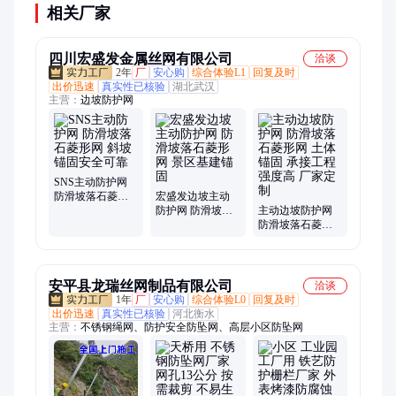
相关厂家
四川宏盛发金属丝网有限公司
洽谈
2年
厂
安心购
综合体验L1
回复及时
出价迅速
真实性已核验
湖北武汉
主营：
边坡防护网
SNS主动防护网
防滑坡落石菱形
宏盛发边坡主动
网 斜坡锚固安全
防护网 防滑坡落
主动边坡防护网
可靠
石菱形网 景区基
防滑坡落石菱形
建锚固
网 土体锚固 承接
工程 强度高 厂家
定制
安平县龙瑞丝网制品有限公司
洽谈
1年
厂
安心购
综合体验L0
回复及时
出价迅速
真实性已核验
河北衡水
主营：
不锈钢绳网、防护安全防坠网、高层小区防坠网