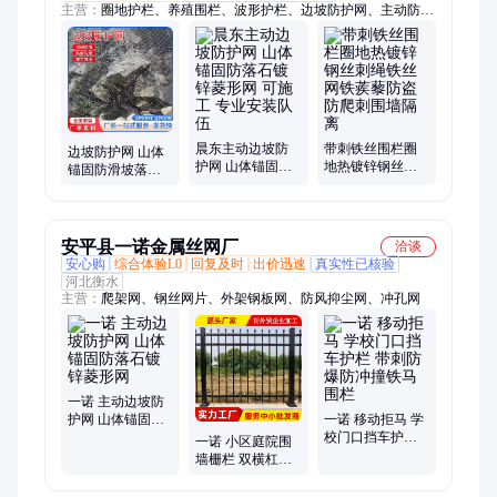
主营：
圈地护栏、养殖围栏、波形护栏、边坡防护网、主动防护
网、被动防护网、主动网、被动网、护栏网、不锈钢绳网、绳
网、球场围网、操作围网、球场操场护栏网、波形护栏板、刺
绳、刀片刺绳、工程围挡、施工围挡、围挡、冲孔围挡
晨东主动边坡防
带刺铁丝围栏圈
边坡防护网 山体
护网 山体锚固防
地热镀锌钢丝刺
锚固防滑坡落石
落石镀锌菱形网
绳铁丝网铁蒺藜
菱形网 主动护坡
可施工 专业安装
防盗防爬刺围墙
网
队伍
隔离
安平县一诺金属丝网厂
洽谈
安心购
综合体验L0
回复及时
出价迅速
真实性已核验
河北衡水
主营：
爬架网、钢丝网片、外架钢板网、防风抑尘网、冲孔网
一诺 主动边坡防
护网 山体锚固防
一诺 移动拒马 学
落石镀锌菱形网
校门口挡车护栏
一诺 小区庭院围
带刺防爆防冲撞
墙栅栏 双横杠锌
铁马围栏
钢护栏 别墅厂区
隔离网