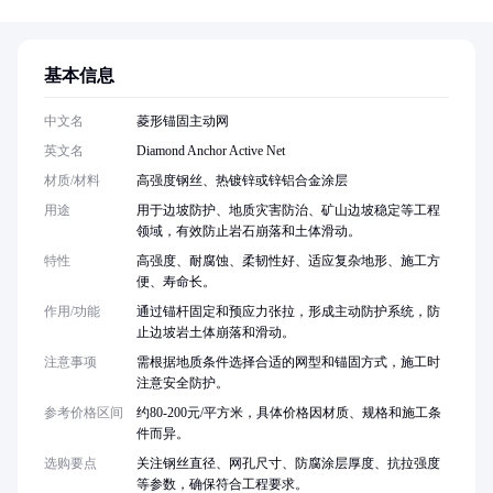
基本信息
中文名
菱形锚固主动网
英文名
Diamond Anchor Active Net
材质/材料
高强度钢丝、热镀锌或锌铝合金涂层
用途
用于边坡防护、地质灾害防治、矿山边坡稳定等工程
领域，有效防止岩石崩落和土体滑动。
特性
高强度、耐腐蚀、柔韧性好、适应复杂地形、施工方
便、寿命长。
作用/功能
通过锚杆固定和预应力张拉，形成主动防护系统，防
止边坡岩土体崩落和滑动。
注意事项
需根据地质条件选择合适的网型和锚固方式，施工时
注意安全防护。
参考价格区间
约80-200元/平方米，具体价格因材质、规格和施工条
件而异。
选购要点
关注钢丝直径、网孔尺寸、防腐涂层厚度、抗拉强度
等参数，确保符合工程要求。