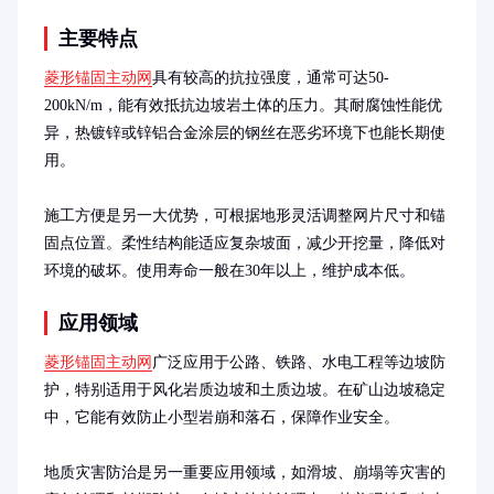
主要特点
菱形锚固主动网
具有较高的抗拉强度，通常可达50-
200kN/m，能有效抵抗边坡岩土体的压力。其耐腐蚀性能优
异，热镀锌或锌铝合金涂层的钢丝在恶劣环境下也能长期使
用。

施工方便是另一大优势，可根据地形灵活调整网片尺寸和锚
固点位置。柔性结构能适应复杂坡面，减少开挖量，降低对
环境的破坏。使用寿命一般在30年以上，维护成本低。
应用领域
菱形锚固主动网
广泛应用于公路、铁路、水电工程等边坡防
护，特别适用于风化岩质边坡和土质边坡。在矿山边坡稳定
中，它能有效防止小型岩崩和落石，保障作业安全。

地质灾害防治是另一重要应用领域，如滑坡、崩塌等灾害的