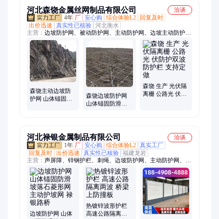
河北森饶金属丝网制品有限公司
洽谈
4年
厂
安心购
综合体验L2
回复及时
出价迅速
真实性已核验
河北衡水
主营：
边坡防护网、被动防护网、主动防护网、边坡主动防护
网、边坡被动防护网、边坡防护网厂家
森饶 生产 光伏隔
森饶主动边坡防
离栅 公路光 伏防
森饶边坡防护网
护网 山体锚固防
护双波防护栏 支
山体锚固防滑坡
落石镀锌菱形网
持定做
落石菱形网 主动
可施工 专业安装
护坡网
队伍
河北禄银金属制品有限公司
洽谈
1年
厂
安心购
综合体验L2
真实工厂
回复及时
出价迅速
真实性已核验
福建龙岩
主营：
声屏障、锌钢护栏、刺绳、边坡防护网、主动防护网、石
笼网、护栏网、球场围网、防坠网、防风抑尘网、钢板网护栏、
防抛网、刀片刺绳、车间隔离护栏、基坑护栏、波形护栏、草坪
护栏、铸铁护栏、市政护栏、工程围挡
热镀锌波形护栏
边坡防护网 山体
高速公路隔离两