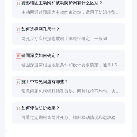
菱形锚固主动网和被动防护网有什么区别？
问
主动网通过预应力主动约束边坡，适用于防治小型崩
落和滑动；被动网主要用于拦截大型落石，两者常配
合使用。
如何选择网孔尺寸？
问
网孔尺寸应根据边坡岩土体粒径确定，一般50-
100mm用于土质边坡，100-300mm用于岩质边坡。
锚固深度如何确定？
问
锚固深度需根据地质条件和设计要求确定，通常1.5-
3.0m，确保锚杆能提供足够的抗拔力。
施工中常见问题有哪些？
问
常见问题包括锚杆钻孔偏斜、网片张拉不均匀、边界
固定不牢等，需严格按规范施工。
如何评估防护效果？
问
可通过定期检查网片变形、锚杆松动情况和边坡稳定
性来评估，必要时进行加固或更换。