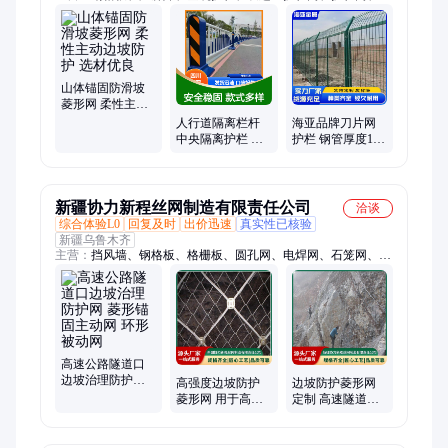
坡防护网、石笼网、电焊网、防盗网、金属编织网、柔性揽索护
栏网、框网护栏、建筑网片、主动边坡防护网、被动边坡防护
网、围栏网、隔离网、护栏网厂家、铁丝网围栏、格宾石笼网、
镀锌围栏、锌钢护栏、桃形柱护栏、双边丝护栏
山体锚固防滑坡
菱形网 柔性主动
边坡防护 选材优
人行道隔离栏杆
海亚品牌刀片网
良
中央隔离护栏 热
护栏 钢管厚度1.5-
镀锌钢材质 结实
5.0mm 坚固耐用
耐用抗冲击
新疆协力新程丝网制造有限责任公司
洽谈
综合体验L0
回复及时
出价迅速
真实性已核验
新疆乌鲁木齐
主营：
挡风墙、钢格板、格栅板、圆孔网、电焊网、石笼网、钢
板网、格宾网、围栏网、防护网、荷兰网、防风网、冲孔网、草
原网、牛栏网、护栏网、井盖板、钢格栅、花纹板、地沟盖板、
踏步楼梯、地漏格栅、木塑地板、围墙围栏、拼接盖板
高速公路隧道口
边坡治理防护网
高强度边坡防护
边坡防护菱形网
菱形锚固主动网
菱形网 用于高速
定制 高速隧道口
环形被动网
隧道口主动防护
主动防护系统 山
山体锚固治理
体锚固防侵蚀