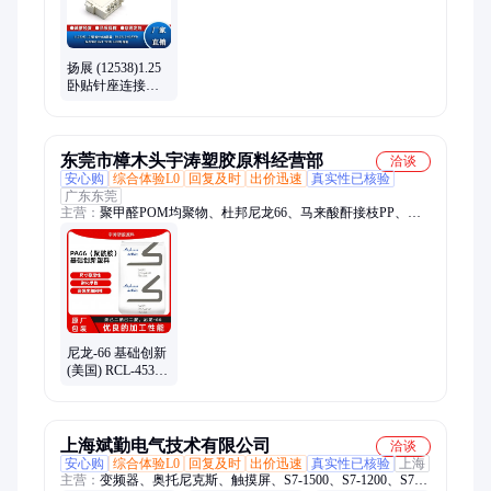
扬展 (12538)1.25
卧贴针座连接
器：B12512-
03AWB WAFER
SMT TYPE LCP料
东莞市樟木头宇涛塑胶原料经营部
洽谈
安心购
综合体验L0
回复及时
出价迅速
真实性已核验
广东东莞
主营：
聚甲醛POM均聚物、杜邦尼龙66、马来酸酐接枝PP、东
岳 ETFE、陶氏聚合物改性剂、PTFE微粉、聚四氟乙烯乳液、汽
车密封条TPV、ptw增韧剂、塞拉尼斯TPV、马来酸酐接枝、增
强POM、PVDC水性分散体、PPS喷涂粉、耐高温PA12粉、改性
PEEK粉末、矿物增强PA66、尼龙66颗粒、增韧剂PTW、TPX塑
料、PEI粉末、PPS塑胶原料、增强塑料、粘合剂
尼龙-66 基础创新
(美国) RCL-4536
电子连接器用 耐
磨性
上海斌勤电气技术有限公司
洽谈
安心购
综合体验L0
回复及时
出价迅速
真实性已核验
上海
主营：
变频器、奥托尼克斯、触摸屏、S7-1500、S7-1200、S7-