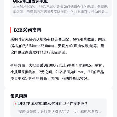
60kw电加热选电缆
本文解析60kW、380V电加热设备如何选择合适的电缆，包括电
流计算、电缆截面积选择及实际应用中的注意事项，帮助读者做
出合理决策。
B2B采购指南
采购时首先要确认规格参数是否匹配，包括引脚数量、间距
(常见的为2.54mm或2.0mm)、安装方式(直插或弯插)等。建
议向供应商索取样品进行实际测试。

价格方面，大批量采购(1000个以上)单价可能在0.5元左右，
小批量采购则在1-2元之间。知名品牌如Hirose、JST的产品
质量更稳定但价格较高，国内厂商的性价比较好。
常见问题
DF3-7P-2DS(01)能替代其他型号连接器吗？
问
需谨慎替换，必须确认引脚定义、尺寸和电气参数完
全匹配。不同型号连接器可能存在细微但关键的差