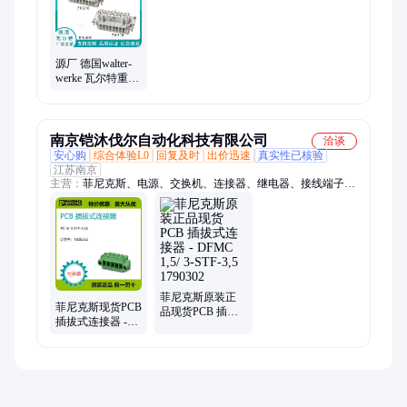
源厂 德国walter-
werke 瓦尔特重载
连接器插芯16A，
16芯，500V
南京铠沐伐尔自动化科技有限公司
洽谈
安心购
综合体验L0
回复及时
出价迅速
真实性已核验
江苏南京
主营：
菲尼克斯、电源、交换机、连接器、继电器、接线端子、
浪涌保护器、隔离器、模块、电缆、工具
菲尼克斯原装正
菲尼克斯现货PCB
品现货PCB 插拔
插拔式连接器 -
式连接器 - DFMC
PC 4/ 3-STF-7,62
1,5/ 3-STF-3,5
1828252
1790302