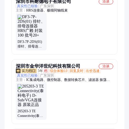
深圳市科耐德电子有限公司
洽谈
真实性已核验
广东深圳
主营：
HRS连接器、极细同轴线束
DF3-7P-2DS(01)
排针、排母连接
器 HRS广赖 封装
100 批号20+
深圳市金华洋世纪科技有限公司
洽谈
5年
档
综合体验L0
回复及时
出价迅速
真实性已核验
广东深圳
主营：
IC集成电路、微控制器、数据转换芯片、滤波器 振荡
器、射频无线芯片、贴片电容电阻、传感器、继电器
205203-3 TE
Connectivity(泰科
电子) D-Sub/VGA
连接器 原装正品