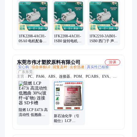
300、S7-200、电缆、模块、驱动、PLC模块、代理商、西门子
代理、西门子代理商
1FK2208-4AC01-
1FK2208-4AC01-
1FK2210-3AB01-
0SA0 电机配备有
1SB0 旋转电机的
1SB0 西门子 声压
SPEED-
连接器 动力连接
级 LpA 1m 55 65
CONNECT 连接
器和信号连接器
70dB 连接器电机
器
东莞市伟才塑胶原料有限公司
洽谈
安心购
综合体验L0
回复及时
出价迅速
真实性已核验
广东东莞
主营：
PC、PA66、ABS、连接器、POM、PC/ABS、EVA、
LCP、PP、TPU
阻燃 LCP E473i 高
流动性 低翘曲
新石油化学（引
30%(玻纤+矿物)
能仕）LCP
连接器 SD卡槽
NC301L/BL 高流
动 低翘曲 耐高温
连接器专用