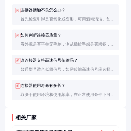
异。
连接器接触不良怎么办？
问
首先检查引脚是否氧化或变形，可用酒精清洁。如问
题持续，建议更换连接器。长期解决方案是选择镀金
触点的高端型号。
如何判断连接器质量？
问
看外观是否平整无毛刺，测试插拔手感是否顺畅，测
量接触电阻是否稳定。有条件可进行盐雾测试和高低
温循环测试。
该连接器支持高速信号传输吗？
问
普通型号适合低频信号，如需传输高速信号应选择带
屏蔽设计的专用型号，并注意阻抗匹配问题。
连接器使用寿命有多长？
问
取决于使用环境和使用频率，在正常使用条件下可达
5年以上。频繁插拔会显著缩短寿命。
相关厂家