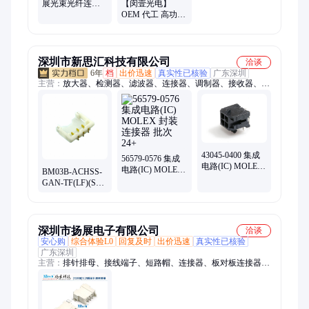
展光束光纤连接
【闵壹光电】
器 适用于工业/航
OEM 代工 高功率
天/科研场景
光纤连接器 抗电
磁干扰 新能源储
能配套
深圳市新思汇科技有限公司
洽谈
6年
档
出价迅速
真实性已核验
广东深圳
主营：
放大器、检测器、滤波器、连接器、调制器、接收器、衰
减器、解调器、变压器、合成器、收发器、偏置器、振荡器、
rfid天线、终端负载、隔直流器、微波射频、集成电路、同轴开
关、接入监控ic、频率综合器、便携式仪器、mcl电子开关、压控
均衡器、射频适配器、定向耦合器
43045-0400 集成
56579-0576 集成
电路(IC) MOLEX
电路(IC) MOLEX
BM03B-ACHSS-
封装连接器 批次
封装连接器 批次
GAN-TF(LF)(SN)
24+
24+
排针、排母连接
器 JST 封装SMD
批次24+
深圳市扬展电子有限公司
洽谈
安心购
综合体验L0
回复及时
出价迅速
真实性已核验
广东深圳
主营：
排针排母、接线端子、短路帽、连接器、板对板连接器、
汽车连接器、压排连接器、伺服连接器、TYPE C、排母、欧式
插座、FPC薄膜插座、轻触开关、USB