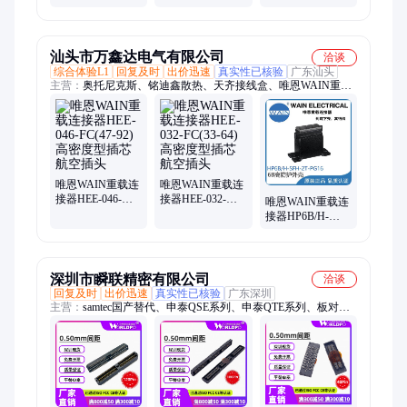
器件 SAMTEC 封
22+
封装连接器 批次
装连接器 批次21+
22+
汕头市万鑫达电气有限公司
洽谈
综合体验L1
回复及时
出价迅速
真实性已核验
广东汕头
主营：
奥托尼克斯、铭迪鑫散热、天齐接线盒、唯恩WAIN重载
连接器、机柜空调、散热风扇
唯恩WAIN重载连
唯恩WAIN重载连
接器HEE-046-
接器HEE-032-
唯恩WAIN重载连
FC(47-92)高密度
FC(33-64)高密度
接器HP6B/H-
型插芯航空插头
型插芯航空插头
SFH-2T-PG16(高
防护IP68）6B金
属外壳
深圳市瞬联精密有限公司
洽谈
回复及时
出价迅速
真实性已核验
广东深圳
主营：
samtec国产替代、申泰QSE系列、申泰QTE系列、板对板
连接器、线对板连接器、高频连接器、高速连接器、板间连接
器、板垂直连接器、Samtec连接器、申泰连接器、samtec线缆、
samtec线束、申泰ASP系列、申泰SEAM系列、申泰SEAF系列、
申泰SOLC系列、申泰TOLC系列、申泰QTH系列