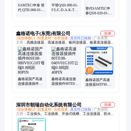
SAMTEC/申泰 替
平替QSH-090-01-
替代SAMTEC申
代 QTH-060-01-
F/L/C-D-A-K-TR
泰QSH-020-01-
F/L/C-D-A-K-TR 2
母形0.5mm连接器
L/F/C-D-DP-A-K-
排120P合高5mm
2排180Pin合高
TR母座连接器2排
连接器
5mm
40Pin
鑫格诺电子(东莞)有限公司
洽谈
综合体验L1
回复及时
出价迅速
真实性已核验
广东东莞
主营：
高频连接器、高速连接器、板间连接器、板垂直连接器、
Samtec连接器、接线端子、板间接插件
鑫格诺国产高速
鑫格诺高速连接
鑫格诺国产高速
连接器接插件
器接插件80TE08-
连接器84TFM-
80SE08-
040V01G10T公端
050V02G10T-01公
080V01G10T母端
0.8间距40PIN
端1.27间距50PIN
0.8间距80PIN
深圳市朝瑞自动化系统有限公司
洽谈
综合体验L0
回复及时
出价迅速
真实性已核验
广东深圳
主营：
工业插头、工业插座、开放式线槽、工业连接器、防水插
头插座连接器、线缆接头、工业LED灯、剥线工具