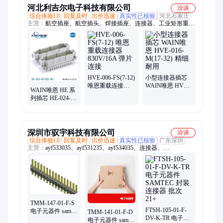
河北利吉尔电子科技有限公司
洽谈
综合体验L0
回复及时
出价迅速
真实性已核验
河北石家庄
主营：
航空插座、航空插头、焊接插座、连接器、工业矩形重载
连接器、矩形重载连接器、重载连接器、重载连接器航空插头、
螺丝连接重型连接器、唯恩连接器、重载工业连接器、工业连接
器、航空插头插座、手轮用插头、矩形插座、唯恩、源航空插
头、伺服插头、WAIN品牌连接模块、威浦WEIPU、威浦、
WEIPU、WAIN唯恩、WAIN、编码器插头
HVE-006-FS(7-12)
小型连接器插芯
唯恩重载连接器
WAIN唯恩 HVE-
WAIN唯恩 HE 系
830V/16A 弹片连
016-M(17-32) 精
列插芯 HE-024-
接
细耐用
MC(25-48) 重载连
接器
深圳市驭宇科技有限公司
洽谈
综合体验L0
回复及时
出价迅速
真实性已核验
广东深圳
主营：
ayf533035、ayf531235、ayf534035、连接器、
axk730147g、cm1442-06cp、fts-105-01-l-dv、ftsh-105-01-l-dv、
samtecssm-110-s-dv、ayf530635、ayf531035、ayf530435、
atph33maha、10tpe47mazb、axk5f10347yg、电源到板、集成电
路、axk5f10547yg、axk5f8054kj1、axk5f30547yg、
axk6f30547yg、axk5f16547yg、axk5f20547yg、axk6f10347yg、
zxtn07045effta
TMM-147-01-F-S
FTSH-105-01-F-
电子元器件 samtec
TMM-141-01-F-D
DV-K-TR 电子元
封装连接器 批次
电子元器件 samtec