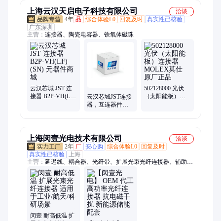
上海云汉天启电子科技有限公司
洽谈
4年
品
综合体验L0
回复及时
真实性已核验
广东深圳
主营：
连接器、陶瓷电容器、铁氧体磁珠
云汉芯城 JST 连
502128000 光伏
接器 B2P-VH(LF)
（太阳能板）连
云汉芯城JST连接
(SN) 元器件商城
接器 MOLEX莫仕
器，互连器件
原厂正品
SHIF-01T-P0.5元
器件商城
上海闵壹光电技术有限公司
洽谈
2年
厂
安心购
综合体验L0
回复及时
真实性已核验
上海
主营：
延迟线、耦合器、光纤带、扩展光束光纤连接器、辅助照
明、光纤探头、多芯光纤扇、光纤环形器、信号合束器、可调光
衰减器、单模单芯跳线、在线光隔离器、光纤偏振控制器、光纤
分路器、光纤耦合器、特种光纤跳线、保偏光纤跳线、保偏透镜
光纤、保偏光纤阵列、中红外光纤跳线、特种光纤、透镜光纤、
法拉第旋转镜
闵壹 耐高低温 扩