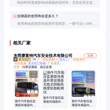
响应时间直接影响侦测器的实时性，尤其在安全监控
和工业自动化中，快速响应至关重要。通常以毫秒或
秒为单位衡量。
侦测器的使用寿命是多久？
问
使用寿命因类型和使用环境而异，一般可达5-10年。
定期维护和校准可延长其使用寿命。
相关厂家
东莞赛富特汽车安全技术有限公司
洽谈
3年
厂
综合体验L0
真实工厂
回复及时
出价迅速
真实性已核验
广东东莞
主营：
内置侦测器、胎压监测
胎牛汽车胎压监
胎牛汽车胎压监
胎牛汽车胎压监
测器传感器外置
测器传感器内置
测器传感器内置
侦测器无线太阳
侦测器无线太阳
侦测器无线太阳
能高精度轮胎检