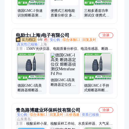
度计、1500V光伏IV、光伏绝缘测试仪
德国GMC-I 快速
便携式三相电能
三相多通道功率
识别熔断器测试
质量分析仪 多功
测试仪 便携式功
仪 断路器侦测仪
能电能测试仪 德
率分析仪LMG640
Metrafuse Fd Pro
国GMCI/高美测仪
德国GMC-I
电励士(上海)电子有限公司
洽谈
6年
档
安心购
综合体验L1
回复及时
真实性已核验
上海
主营：
1500V光伏仪器、电能质量分析仪、电流传感器、断路器
侦测仪、在线电能质量监测装置、光伏绝缘测试仪、万用表、照
度计、亮度计、微欧计、安规测试仪、绝缘电阻测试仪、电气安
规测试仪、电量变送器、角位变送器、光伏测试仪、EL测试仪、
IV曲线测试仪、分光辐射照度计、医疗安规测试仪、可编程直流
电源、高频电刀分析仪、患者模拟器、绝缘耐压测试仪、紫外照
度计、光伏电站测试仪
德国GMC-I高美
断路器定位仪 熔
德国GMC-I高美
德国GMC-I 手持
断器侦测仪
断路器熔断器寻
式熔断器和断路
Metrafuse Fd Pro
线侦测仪定位仪
器侦测仪
Metrafuse Fd Pro
Metrafuse Fd Pro
青岛路博建业环保科技有限公司
洽谈
安心购
综合体验L1
回复及时
出价迅速
资质已核验
山东青岛
主营：
核酸采样小屋、核酸采样工作站、水质采样器、大气采样
器、气体检测仪、水质检测仪、激光粉尘仪、恒温恒湿称重系