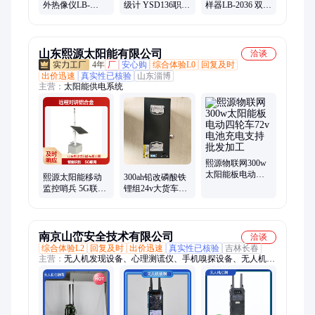
外热像仪LB-
级计 YSD136职业
样器LB-2036 双膜
GIR680型 石油化
卫生噪声检测仪
法采集环境空气
工领域泄露侦测
器
中氟化物
器
山东熙源太阳能有限公司
洽谈
4年
厂
安心购
综合体验L0
回复及时
出价迅速
真实性已核验
山东淄博
主营：
太阳能供电系统
熙源物联网300w
太阳能板电动四
熙源太阳能移动
300ah铅改磷酸铁
轮车72v电池充电
监控哨兵 5G联网
锂组24v大货车供
支持批发加工
智能识别远程对
电通用型叉车牵
讲铝合金侦测器
引车
南京山峦安全技术有限公司
洽谈
综合体验L2
回复及时
出价迅速
真实性已核验
吉林长春
主营：
无人机发现设备、心理测谎仪、手机嗅探设备、无人机侦
测、手机信号阻断器、工业网闸、手机发现设备、移动信号切断
器