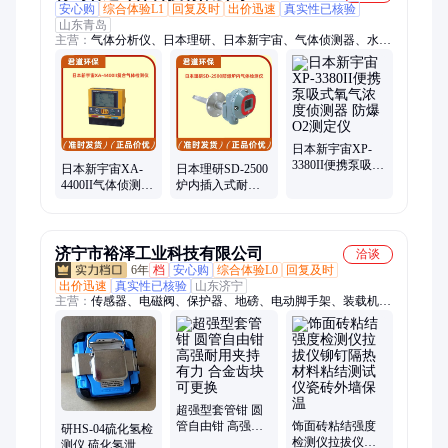
安心购
综合体验L1
回复及时
出价迅速
真实性已核验
山东青岛
主营：
气体分析仪、日本理研、日本新宇宙、气体侦测器、水质
检测仪、英国离子、霍尼韦尔
日本新宇宙XP-
3380II便携泵吸式
日本新宇宙XA-
日本理研SD-2500
氧气浓度侦测器
4400II气体侦测器
炉内插入式耐圧
防爆O2测定仪
四合一气体检测
防爆型气体侦测
仪
器SD2600 NMP监
O2/LEL/H2S/CO
测仪
济宁市裕泽工业科技有限公司
洽谈
6年
档
安心购
综合体验L0
回复及时
出价迅速
真实性已核验
山东济宁
主营：
传感器、电磁阀、保护器、地磅、电动脚手架、装载机电
子秤、机械抓手、砌筑升降平台、光伏板升降机、内撑吊具、混
凝土振动棒、打标机、研磨机、裁切机、平移门电机、超市防盗
门、磨片磨头、滑移机、消防机器人、农业打药机、履带底盘、
消防器材
超强型套管钳 圆
管自由钳 高强耐
饰面砖粘结强度
研HS-04硫化氢检
用夹持有力 合金
检测仪拉拔仪铆
测仪 硫化氢泄露