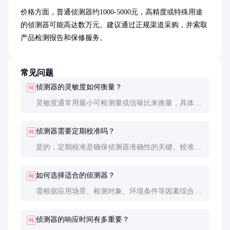
价格方面，普通侦测器约1000-5000元，高精度或特殊用途
的侦测器可能高达数万元。建议通过正规渠道采购，并索取
产品检测报告和保修服务。
常见问题
侦测器的灵敏度如何衡量？
问
灵敏度通常用最小可检测量或信噪比来衡量，具体标
准因类型而异。例如，气体侦测器的灵敏度可能以
ppm（百万分之一）为单位。
侦测器需要定期校准吗？
问
是的，定期校准是确保侦测器准确性的关键。校准频
率取决于使用环境和侦测器类型，通常建议每半年至
一年进行一次。
如何选择适合的侦测器？
问
需根据应用场景、检测对象、环境条件等因素综合考
虑。建议咨询专业供应商或技术人员，以确保选型正
确。
侦测器的响应时间有多重要？
问