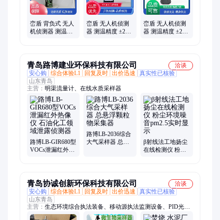
峦盾 背负式 无人
峦盾 无人机侦测
峦盾 无人机侦测
机侦测器 测温精
器 测温精度 ±2℃
器 测温精度 ±2℃
度±2℃ 实力厂家
厂家制造现货直
实力厂家 品质优
品质优越
供
越
青岛路博建业环保科技有限公司
洽谈
安心购
综合体验L1
回复及时
出价迅速
真实性已核验
山东青岛
主营：
明渠流量计、在线水质采样器
路博LB-2036综合
路博LB-GIR680型
大气采样器 总悬
β射线法工地扬尘
VOCs泄漏红外热
浮颗粒物采集器
在线检测仪 粉尘
像仪 石油化工领
环境噪音pm2.5实
域泄露侦测器
时显示
青岛协诚创新环保科技有限公司
洽谈
安心购
综合体验L1
回复及时
出价迅速
真实性已核验
山东青岛
主营：
生态环境综合执法装备、移动源执法监测设备、PID光离
子检测仪、单人防护装备、实验室分析仪器、氢火焰离子化检测