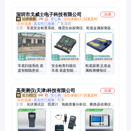
能高精度轮胎检
能高精度轮胎检
测仪
测仪
测仪
深圳市戈威士电子科技有限公司
洽谈
2年
品
安心购
综合体验L1
回复及时
出价迅速
真实性已核验
广东深圳
主营：
车底安全检查系统、微震生命探测仪、鞋底金属探测器、
手机探测门、手持金属探测器、车底安检扫描系统、车底检查
镜、生命探测仪、鞋底探测仪、探测手机的安检门、手持式金属
探测器、手持安检器、金属探测门、金属探测安检门、汽车站安
检机、安全检查设备、新一代信号探测器、金属探测仪、车底检
查监控系统、台式检查仪、便携式安检机、学校5g信号干扰器、
5g考场屏蔽器、安检系统、金属检测仪
车底扫描系统 底
安全检查扫描仪
鞋底探测 足底金
盘智能隐患侦测
车底 底盘智能隐
属检测播报仪 海
器 性能稳定 戈威
患侦测器 节省空
关边检口 戈威士
士
间 戈威士
高美测仪(天津)科技有限公司
洽谈
8年
档
安心购
综合体验L0
回复及时
出价迅速
真实性已核验
天津
主营：
光伏测试仪、照度计、电能质量分析仪、断路器侦测仪、
分光辐射照度计、在线电能质量监控装置、光伏IV曲线测试仪、
电流传感器、医疗安规测试仪、安规测试仪、在线电能质量监
控、万用表、绝缘电阻测试仪、泄露电流测试仪、接地电阻测试
仪、亮度计、患者模拟器、耐压测试仪、可编程直流电源、高频
电刀分析仪、功率分析仪、注射泵测试仪、除颤测试仪、色彩照