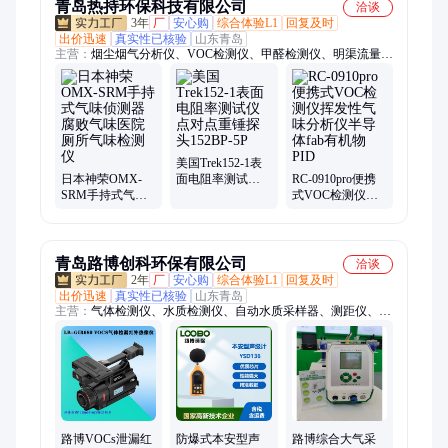
青岛热持环保科技有限公司
洽谈
3年
厂
安心购
综合体验L1
回复及时
出价迅速
真实性已核验
山东青岛
主营：
烟尘烟气分析仪、VOC检测仪、甲醛检测仪、明渠流量
计、大气采样器、综合流量压力校准仪、进口烟气分析仪、真空
箱气袋法采样器、粉尘仪、皂膜流量计、WBGT指数仪、大气颗
粒物综合采样器、手持式烟气分析仪、PID光离子检测仪、水质
检测仪、水质采样器、表面电阻测试仪、紫外辐照计、便携式气
体检测仪、真空箱采样器
美国Trek152-1表
日本神荣OMX-
面电阻率测试仪
RC-0910pro便携
SRM手持式气味
点对点重锤探头
式VOC检测仪挥
侦测器腐败气味
152BP-5P
发性气味分析仪
医院厕所气味检
半导体fab有机物
测仪
PID
青岛路博创科环保有限公司
洽谈
2年
厂
安心购
综合体验L1
回复及时
出价迅速
真实性已核验
山东青岛
主营：
气体检测仪、水质检测仪、自动水质采样器、测距仪、大
气采样器、恒温恒湿称重系统、油气回收检测仪、风速仪、声级
计、尘埃粒子计数器、湿球黑球温度指数仪、温湿度测试仪、烟
尘烟气测试仪、红外测温仪、空气微生物采样器、VOC气体检测
仪、可燃气体浓度检测仪、全自动菌落计数器
路博VOCs泄漏红
防爆式本安型声
路博综合大气采