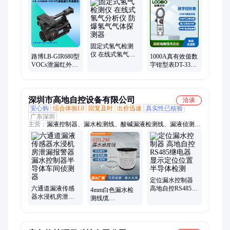
统、便携式自动水质采样器、便携式明渠流量计、voc气体检测
仪、实验室仪器
固定式氢气检测
仪 在线式氢气分
路博LB-GIR680型
1000A真有效值数
析仪 防爆氢气气
VOCs泄漏红外热
字钳型表DT-3353
体探测器
像仪 石油化工领
电力测试安检 交
域泄露侦测器
流功率测试仪器
深圳市高地自控设备有限公司
洽谈
安心购
综合体验L0
回复及时
出价迅速
真实性已核验
广东深圳
主营：
漏液控制器、漏水检测线、酸碱漏液检测线、漏液侦测
带、扁平漏液侦测带、扁平漏水侦测带、漏水检测系统、漏水传
感器、水浸传感器、漏水感应绳、漏水监测系统、防爆漏液控制
器、漏水检测传感器、漏液检测带、光电水浸传感器、定位漏水
控制器、扁平漏水检测线、漏液检测线、酸碱扁平漏液检测带
定位漏水控制器
六通道漏液传感
高地自控RS485继
4mm白色漏水检
器水浸机房泄漏
电器 显示定位位
测线缆
报警器漏水控制
置 半导体检测
GOLDKOON非定
器半导体车间侦
位水浸感应绳漏
测器
液带泄漏侦测器