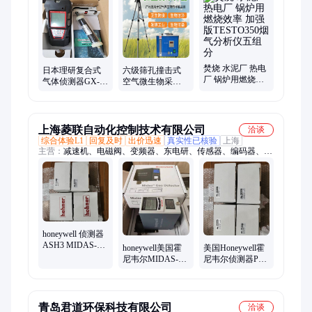
仪、个人防护包、便携式恶臭检测仪、手持式林格曼黑度仪、移
动执法箱、便携式粉尘检测仪、红外热成像仪、管线探测仪定位
仪、个人剂量报警仪、车用尿素检定仪、应急防护包、手持热电
风速仪、OBD诊断仪、工业内窥镜、车用尾气分析仪、移动执法
包、测距仪、职业卫生监督、多参数气体检测仪、多参数水质分
焚烧 水泥厂 热电
析仪
日本理研复合式
六级筛孔撞击式
厂 锅炉用燃烧效
气体侦测器GX-
空气微生物采样
率 加强版
6000便携式气体
器采样流量为
TESTO350烟气分
检测仪
28.3L/min尘菌采
析仪五组分
集器
上海菱联自动化控制技术有限公司
洽谈
综合体验L1
回复及时
出价迅速
真实性已核验
上海
主营：
减速机、电磁阀、变频器、东电研、传感器、编码器、控
制器、触摸屏、主控板、驱动器、sss定位器、泽村电机、伺服
电机、纠偏电源、承总仓库、纠偏控制器、电眼、磁粉张力
honeywell 侦测器
ASH3 MIDAS-K-
honeywell美国霍
美国Honeywell霍
ASH探头现货一
尼韦尔MIDAS-E-
尼韦尔侦测器PH3
个
CO2溴气体侦测器
MIDAS-K-PH3
青岛君道环保科技有限公司
洽谈