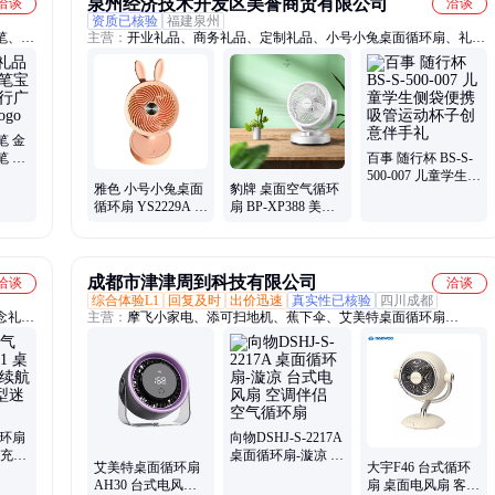
泉州经济技术开发区美誉商贸有限公司
洽谈
洽谈
资质已核验
福建泉州
笔、剃
主营：
开业礼品、商务礼品、定制礼品、小号小兔桌面循环扇、礼品
持电熨
加盟、公司礼品、礼品定做、引流礼品、伴手礼、员工礼品
三合一
礼品批
笔 金
笔 酒
百事 随行杯 BS-S-
可印
500-007 儿童学生侧
雅色 小号小兔桌面
豹牌 桌面空气循环
袋便携吸管运动杯
循环扇 YS2229A 美
扇 BP-XP388 美誉
子创意伴手礼
誉企业礼品 MY-
文创礼品网 MY-
SHKZ-L5-97
BPKJ-(T)-283
成都市津津周到科技有限公司
洽谈
洽谈
综合体验L1
回复及时
出价迅速
真实性已核验
四川成都
念礼
主营：
摩飞小家电、添可扫地机、蕉下伞、艾美特桌面循环扇
生日礼
AH30、蕉下冰袖、蕉下防晒衣、新秀丽双肩包、新秀丽拉杆箱、
SKG按摩仪、膳魔师水杯、伊莱克斯小家电、美旅双肩包、美旅拉杆
箱、乐扣乐扣水杯、大宇小家电、北鼎养生壶、星巴克水杯、倍思充
电宝、品胜移动电源、康巴赫锅具、水星家纺、罗莱家纺
循环扇
向物DSHJ-S-2217A
sb充电
桌面循环扇-漩凉 台
艾美特桌面循环扇
大宇F46 台式循环
节小
式电风扇 空调伴侣
AH30 台式电风扇
扇 桌面电风扇 客厅
空气循环扇