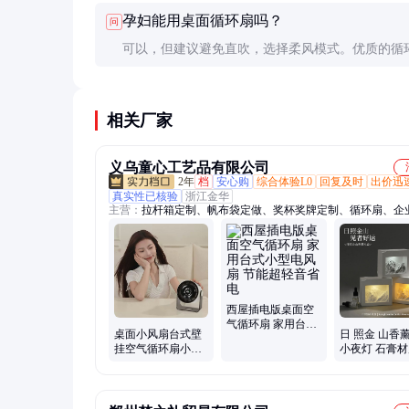
孕妇能用桌面循环扇吗？
问
长使用寿命。
可以，但建议避免直吹，选择柔风模式。优质的循
速均匀柔和，不会造成不适。如有特殊身体状况，
可咨询医生。
相关厂家
义乌童心工艺品有限公司
2年
档
安心购
综合体验L0
回复及时
出价迅
真实性已核验
浙江金华
主营：
拉杆箱定制、帆布袋定做、奖杯奖牌定制、循环扇、企
定制、保温杯定制、茶具定制、礼品套装定制、冰箱贴定制、
品定制、商务礼品定制、运动包定制、伴手礼定制、毛绒公仔
高端礼品定制、节日礼品定制、员工伴手礼定制、POLO衫定
制礼盒、笔记本定制、办公礼品定制、周年庆礼品定制、T恤
定制、钛杯定制、纪念章定制
西屋插电版桌面空
气循环扇 家用台式
桌面小风扇台式壁
日 照金 山香
小型电风扇 节能超
挂空气循环扇小巧
小夜灯 石膏
轻音省电
精致美观便携袋
香石 现代简
感母亲节礼