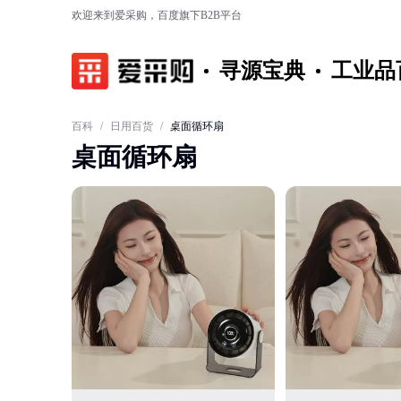
欢迎来到爱采购，百度旗下B2B平台
寻源宝典
工业品
百科
/
日用百货
/
桌面循环扇
桌面循环扇