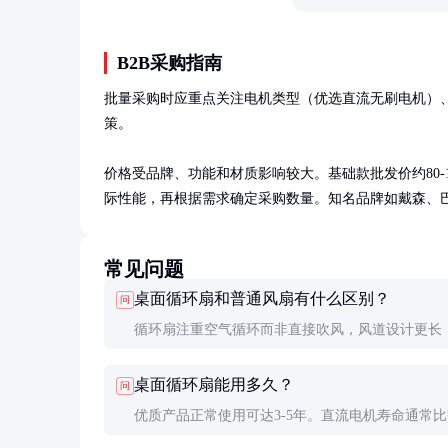
B2B采购指南
批量采购时应重点关注电机类型（优选直流无刷电机）、
策。

价格受品牌、功能和材质影响较大。基础款批发价约80-150
际性能，再根据需求确定采购数量。知名品牌如戴森、
常见问题
桌面循环扇和普通风扇有什么区别？
问
循环扇注重空气循环而非直接吹风，风道设计更长
距离更远。噪音更低，适合长时间使用。普通风扇
桌面循环扇能用多久？
问
但噪音高，适合快速降温。
优质产品正常使用可达3-5年。直流电机寿命通常
电机长30%以上。定期清洁和避免长时间高负荷运