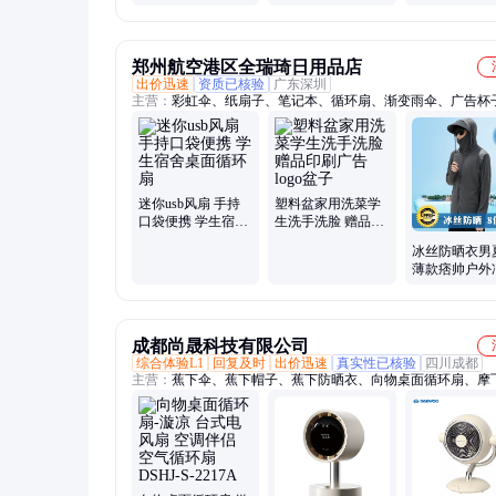
户员工伴手礼物
MY-LYSY-(T)-641
MY-LDD-(T)-86
郑州航空港区全瑞琦日用品店
出价迅速
资质已核验
广东深圳
主营：
彩虹伞、纸扇子、笔记本、循环扇、渐变雨伞、广告杯
古风扇、发光玩具、活动礼物、大肚水杯子、风车泡泡器、双
杯、创意伴手礼、伴手礼杯子、结婚伴手礼、真空保温杯、遮
伞、玻璃冷饮杯、闪光仙女棒、折叠小扇子、书签伴手礼、变
伞、创意牛奶杯、发光卡通灯笼、学生礼物扇子、户外便携扇
迷你usb风扇 手持
塑料盆家用洗菜学
口袋便携 学生宿舍
生洗手洗脸 赠品印
桌面循环扇
刷广告logo盆子
冰丝防晒衣男
薄款痞帅户外
衣外套美式高
帽防晒服夹克
成都尚晟科技有限公司
综合体验L1
回复及时
出价迅速
真实性已核验
四川成都
主营：
蕉下伞、蕉下帽子、蕉下防晒衣、向物桌面循环扇、摩
器、膳魔师保温杯、新秀丽拉杆箱、新秀丽背包、外交官拉杆
立人刀具锅具、罗莱家纺代理、水星家纺代理、星巴克水杯、
袖套代理