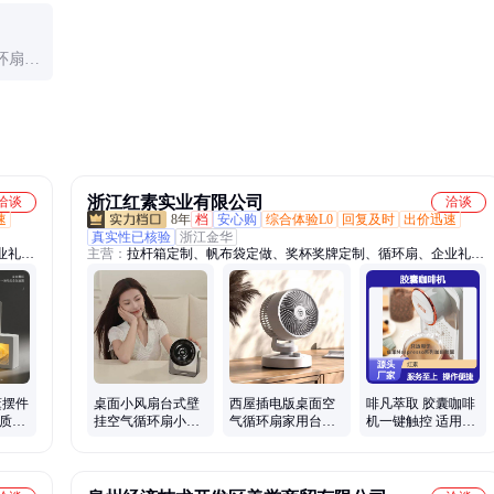
也是因素。
环扇风
使用前
浙江红素实业有限公司
洽谈
洽谈
速
8年
档
安心购
综合体验L0
回复及时
出价迅速
真实性已核验
浙江金华
业礼品
主营：
拉杆箱定制、帆布袋定做、奖杯奖牌定制、循环扇、企业礼品
文创礼
定制、保温杯定制、茶具定制、礼品套装定制、冰箱贴定制、文创礼
定制、
品定制、商务礼品定制、运动包定制、伴手礼定制、毛绒公仔定制、
制、定
高端礼品定制、节日礼品定制、员工伴手礼定制、POLO衫定制、定
文化衫
制礼盒、笔记本定制、办公礼品定制、周年庆礼品定制、T恤文化衫
定制、钛杯定制、纪念章定制、双肩包定做
薰摆件
桌面小风扇台式壁
西屋插电版桌面空
啡凡萃取 胶囊咖啡
材质扩
挂空气循环扇小巧
气循环扇家用台式
机一键触控 适用雀
约高级
精致美观便携袋
小型电风扇节能超
巢Nespresso系列个
轻音省电
性杯量选择