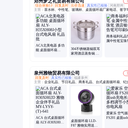
郑州梦之礼贸易有限公司
综合体验L0
回复及时
出价迅速
真实性已核验
河南郑州
主营：
茶水杯、中性笔、玻璃杯、桌面循环扇厂家电话、签字
须刀、书签尺子、笔记本定制、伸缩充电线、文创木质笔、手
斗、笔记本印刷、记事本印刷、笔记本手册、三通用数据线、
数据线、一拖三数据线、企业礼品定制、单位福利礼品、节日
发、商务赠送伴手礼、宣传礼品
商务福利礼品
属中性笔宝珠
ACA北美电器 多功
店银行广告笔
304不锈钢蒸锅双耳
能 桌面循环扇
刷logo
家用酒店蒸鱼锅 三
ALY-H35XH08J小
层多功能加厚
型台式电风扇 礼品
批
泉州雅物贸易有限公司
回复及时
真实性已核验
福建泉州
主营：
企业礼品、节日礼品、商务礼品、台式桌面循环扇、纪
品、会销礼品、拓客礼品、宣传礼品、展会礼品、校招礼品、
品、会议礼品
爱家乐 空气
ACA 台式桌面循环
FS201 桌面u
桌面循环扇 LLD-
扇 ALY-H30XH02D
长续航多档调
F87 雅物实用送客
雅物企业伴手礼品
型迷你电风扇