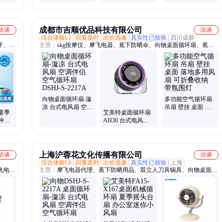
仿自然风小电扇
办公室两用电扇 立
式摇头扇
成都市吉顺优品科技有限公司
洽谈
洽谈
综合体验L1
回复及时
出价迅速
真实性已核验
四川成都
子、复
主营：
skg按摩仪、摩飞电器、蕉下防晒伞、向物桌面循环扇、蕉下
层玻璃
防晒衣、蕉下遮阳帽、SKG按摩仪、新秀丽背包、新秀丽拉杆箱、水
阳太阳
星家纺、罗莱家纺、美旅拉杆箱、乐扣水杯、乐扣小家电、飞利浦电
色晴雨
器、星巴克水杯、外交官拉杆箱、双立人刀具锅具
子
向物桌面循环扇-漩
多功能空气循环扇
凉 台式电风扇 空调
吊扇 壁挂 桌面 落
夏季
艾美特桌面循环扇
伴侣 空气循环扇
地多用风扇 可折叠
冲锋
AH30 台式电风扇
DSHJ-S-2217A
收纳 带氛围灯
街连
仿自然风小电扇
上海沪蓉花文化传播有限公司
洽谈
洽谈
综合体验L0
回复及时
出价迅速
真实性已核验
上海
飞电
主营：
摩飞电器代理、蕉下防晒用品、双立人刀具锅具、向物桌面循
箱、双
环扇、膳魔师杯壶、膳魔师电器、SKG按摩仪、苏泊尔锅具、新秀丽
蕉下冰
双肩背包、新秀丽拉杆箱、水星家纺、罗莱家纺、乐扣乐扣水杯、星
巴克水杯、蕉下防晒衣、蕉下冰袖套、蕉下遮阳伞、蕉下防晒帽、蕉
下防晒口罩