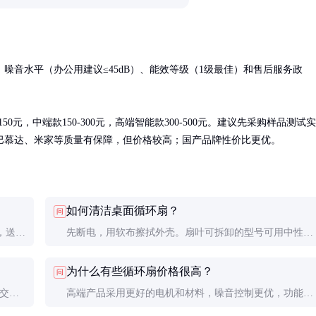
噪音水平（办公用建议≤45dB）、能效等级（1级最佳）和售后服务政
元，中端款150-300元，高端智能款300-500元。建议先采购样品测试实
巴慕达、米家等质量有保障，但价格较高；国产品牌性价比更优。
如何清洁桌面循环扇？
问
，送风
先断电，用软布擦拭外壳。扇叶可拆卸的型号可用中性清
风量大
洁剂清洗，晾干后装回。不可水洗的型号用吸尘器清理灰
为什么有些循环扇价格很高？
问
尘。切勿将电机部分浸入水中。
比交流
高端产品采用更好的电机和材料，噪音控制更优，功能更
行可延
丰富（如智能控制、空气净化等）。品牌溢价和设计成本