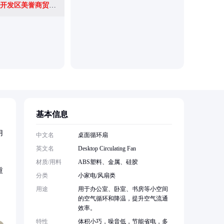
泉州经济技术开发区美誉商贸有限公司
成都市津
基本信息
用
中文名
桌面循环扇
英文名
Desktop Circulating Fan
材质/用料
ABS塑料、金属、硅胶
重
分类
小家电/风扇类
用途
用于办公室、卧室、书房等小空间
的空气循环和降温，提升空气流通
效率。
特性
体积小巧，噪音低，节能省电，多