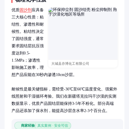
优质
固沙剂
应具备
三大核心性质：粘
结性、渗透性和耐
候性。粘结性决定
了固结强度，通常
要求固结层抗压强
度达到0.5-
1.5MPa；渗透性
大城县亦博化工有限公司
影响施工效率，理
想产品应能在30秒内渗透10cm沙层。

耐候性是最关键指标，需经受-30℃至60℃温度变化、强紫外
线照射和干湿循环考验。我们在新疆塔克拉玛干沙漠的实测
数据显示，优质产品固结层能保持3-5年不粉化。部分高端
产品还添加了保水剂，能提高沙层含水率2-3个百分点。
商家经验
真实案例 · 安全可信