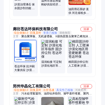
温州市涂层用金
沙漠治理沸石 保
刚砂供应经济耐
水固沙剂功能 生
用寿命长锻造强
油田用石英砂 直
态修复工程材料
化
供 河北省柏乡县
环境改善
门窗密封砂 晶体
呈六方柱状形
廊坊苍达环保科技有限公司
洽谈
综合体验L0
回复及时
资质已核验
湖南衡阳
主营：
聚合聚苯板、无机渗透板、A级热固复合聚苯乙烯泡沫保
温板、固沙抑尘剂、水泥基硅质板、聚苯板、石墨聚苯板、STP
真空绝热保温板、聚氨酯保温板、酚醛保温板、XPS挤塑板、保
温材料、聚氨酯封边岩棉、岩棉板、玻璃棉、岩棉、保温装饰一
体板、aeps保温板、保温结构一体化免拆模板、吸音棉、水泥模
压匀质板、橡塑保温棉、硅酸铝针刺毯、纳米气凝胶卷毡、柔性
防火包裹
湿润粘接 可定制
棉田固沙抑尘剂
沙漠化地区等场
人工喷淋 沙漠化
苍达环保 抗冲刷
所 固沙抑尘剂 苍
地区用 坚硬耐磨
大量供应 沙漠化
达环保
苍达苍达环保
地区等场所 固沙
抑尘剂
郑州华晶化工有限公司
洽谈
综合体验L0
回复及时
出价迅速
真实性已核验
河南郑州
主营：
污水处理絮凝剂、油田钻井助剂、羧甲基纤维素、聚丙烯
酰胺、制香专用胶粉