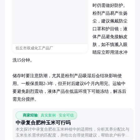
时仍需做好防护。
粉剂产品易产生扬
尘，建议佩戴防尘
口罩和护目镜；液
体产品避免接触皮
肤，如不慎溅入眼
任丘市双成化工产品厂
睛应立即用清水冲
洗15分钟。

储存时要注意防潮，尤其是粉剂产品吸湿后会结块影响使
用。一般保质期2-3年，但开封后建议6个月内用完。运输中
要避免剧烈震动，液体产品在低温环境下可能冻结，解冻后
需充分搅拌。
商家经验
真实案例 · 安全可信
中录复合肥种玉米可行吗
本文探讨中录复合肥在玉米种植中的适用性，分析其养分配比与
玉米生长需求的匹配度，并给出合理使用建议，帮助农户科学选