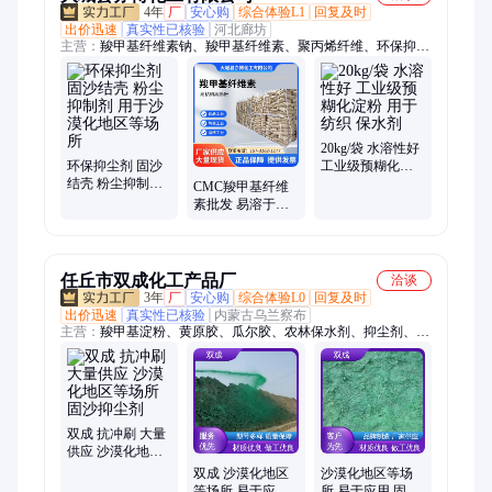
4年
厂
安心购
综合体验L1
回复及时
出价迅速
真实性已核验
河北廊坊
主营：
羧甲基纤维素钠、羧甲基纤维素、聚丙烯纤维、环保抑尘
剂、抑尘剂、预糊化淀粉
20kg/袋 水溶性好
环保抑尘剂 固沙
工业级预糊化淀
结壳 粉尘抑制剂
粉 用于纺织 保水
CMC羧甲基纤维
用于沙漠化地区
剂
素批发 易溶于水
等场所
纯白色 冷水中溶
解速度较快
任丘市双成化工产品厂
洽谈
3年
厂
安心购
综合体验L0
回复及时
出价迅速
真实性已核验
内蒙古乌兰察布
主营：
羧甲基淀粉、黄原胶、瓜尔胶、农林保水剂、抑尘剂、型
煤粘合剂、抑尘固化剂、抗旱保水剂、聚丙烯酰胺、羧甲基纤维
素、预糊化淀粉、吸水树脂、聚阴离子纤维素、SAP吸水树脂、
改性玉米粉、饲料用预糊化淀粉、羧甲基变性淀粉、阴离子聚丙
烯酰胺、陶瓷用纤维素
双成 抗冲刷 大量
供应 沙漠化地区
等场所 固沙抑尘
双成 沙漠化地区
沙漠化地区等场
剂
等场所 易于应用
所 易于应用 固沙