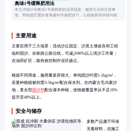
奥绿1号缓释肥用法
本文详细介绍奥绿1号缓释肥的适用场景、施用方法和注意事
项，帮助园艺爱好者掌握科学施肥技巧，让植物获得持续均衡的
营养供给。
主要用途
主要应用于三大场景：流动沙丘固定、沙质土壤改良和工程
临时固沙。在铁路公路沿线，可减少80%以上清沙工作量；
在油田矿区，能有效控制作业区扬尘。

根据不同用途，施用量差异很大。单纯固沙约需1-2kg/m²，
若要种植植被则需3-5kg/m²配合保水剂。在内蒙古毛乌素沙
地，复合型
固沙剂
配合灌木种植，使植被覆盖率从不足10%
提升至40%以上。
安全与储存
多数产品属于环保
无毒材料，但施工