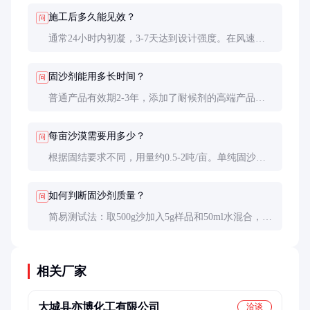
选购时要特别注意检测报告中的生物相容性数据。
施工后多久能见效？
问
通常24小时内初凝，3-7天达到设计强度。在风速
15m/s条件下，处理过的沙面可减少90%以上扬尘。雨
季施工效果更佳，因为水分能促进材料充分渗透。
固沙剂能用多长时间？
问
普通产品有效期2-3年，添加了耐候剂的高端产品可
达5年以上。实际寿命受当地气候影响很大，在极端
干旱地区通常比多雨地区持久。
每亩沙漠需要用多少？
问
根据固结要求不同，用量约0.5-2吨/亩。单纯固沙取
低值，若要种植植被取高值。建议采用条带状施工，
既节约成本又便于后续植被恢复。
如何判断固沙剂质量？
问
简易测试法：取500g沙加入5g样品和50ml水混合，固
化后从1米高度自由落下，碎裂块数越少质量越好。
正规检测需看抗压强度、渗透系数等指标。
相关厂家
大城县亦博化工有限公司
洽谈