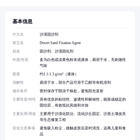
基本信息
中文名
沙漠固沙剂
英文名
Desert Sand Fixation Agent
别名
固沙剂、沙漠固化剂
外观/性状
多为白色或淡黄色粉末或液体，易溶于水，无刺激性
气味
密度
约1.1-1.3 g/cm³（液体）
溶解性
易溶于水，部分产品可溶于乙醇等有机溶剂
储存条件
密封保存于阴凉干燥处，避免阳光直射
主要性质/特性
具有优良的粘结性、渗透性和耐候性，能形成稳定的
固结层，有效抵抗风蚀和水蚀
主要应用/用途
主要用于沙漠化防治、流动沙丘固定、沙质土壤改良
等生态修复工程
安全注意事项
避免吸入粉尘，接触皮肤后及时清洗，远离儿童和食
品