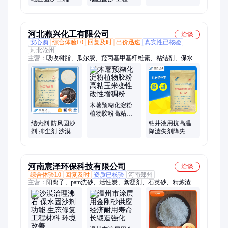
固沙隔尘 施工方
尘剂 固沙结壳 质
尘剂 固沙结壳 物
便
量保障
超所值
河北燕兴化工有限公司
洽谈
安心购
综合体验L0
回复及时
出价迅速
真实性已核验
河北沧州
主营：
吸收树脂、瓜尔胶、羟丙基甲基纤维素、粘结剂、保水
剂、滤失剂、粘合剂、施胶剂、羧甲基纤维素、钻井液、黄原
胶、pam聚丙烯、高分子吸收树脂、胶化淀粉、玉米淀粉、冶金
球团、预糊化淀粉、清洁软胶、豆腐猫砂、绿色环保、石油钻
井、松木猫砂、淀粉预胶、变性淀粉、吸水树脂
木薯预糊化淀粉
植物胶粉高粘玉
米变性改性增稠
结壳剂 防风固沙
钻井液用抗高温
粉
剂 抑尘剂 沙漠绿
降滤失剂降失水
化保水剂荒漠植
剂石油级泥浆材
草
料
河南宸泽环保科技有限公司
洽谈
综合体验L0
回复及时
资质已核验
河南郑州
主营：
阳离子、pam洗砂、活性炭、絮凝剂、石英砂、精炼渣、
pam污水、高分子、阴离子、悬浮球、醋酸钠、火山岩、pam屠
宰、pam油田、pam聚丙烯、打桩污泥、污水改造、洗沙污水、
人工湿地、污水净火、城镇污水、宸泽环保、污水过滤、屠宰废
水、地质公园