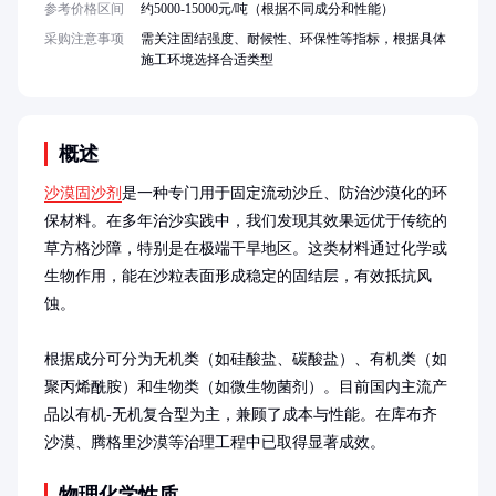
参考价格区间
约5000-15000元/吨（根据不同成分和性能）
采购注意事项
需关注固结强度、耐候性、环保性等指标，根据具体
施工环境选择合适类型
概述
沙漠固沙剂
是一种专门用于固定流动沙丘、防治沙漠化的环
保材料。在多年治沙实践中，我们发现其效果远优于传统的
草方格沙障，特别是在极端干旱地区。这类材料通过化学或
生物作用，能在沙粒表面形成稳定的固结层，有效抵抗风
蚀。

根据成分可分为无机类（如硅酸盐、碳酸盐）、有机类（如
聚丙烯酰胺）和生物类（如微生物菌剂）。目前国内主流产
品以有机-无机复合型为主，兼顾了成本与性能。在库布齐
沙漠、腾格里沙漠等治理工程中已取得显著成效。
物理化学性质