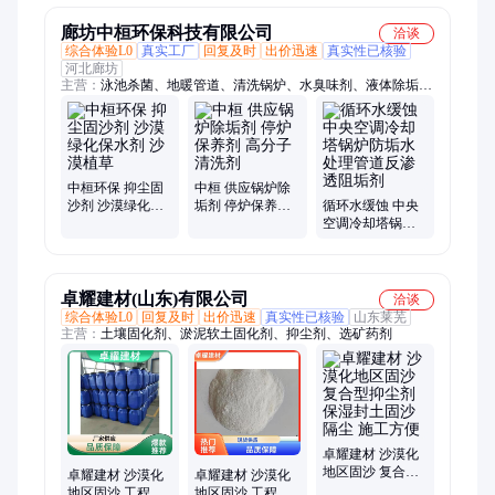
廊坊中桓环保科技有限公司
洽谈
综合体验L0
真实工厂
回复及时
出价迅速
真实性已核验
河北廊坊
主营：
泳池杀菌、地暖管道、清洗锅炉、水臭味剂、液体除垢
剂、锅炉除渣剂、环保抑尘剂、锅炉防垢剂、固体抑尘剂、管道
清洗剂、电厂除渣剂、水箱除垢剂、空调消毒剂、燃气清灰剂、
清洗除垢剂、防尘抑尘剂、管道除垢剂、锅炉配件、水池杀菌、
工业锅炉、反渗透阻垢、杀菌消毒液、导热油锅炉、冷却塔杀
菌、水处理阻垢
中桓环保 抑尘固
中桓 供应锅炉除
沙剂 沙漠绿化保
垢剂 停炉保养剂
循环水缓蚀 中央
水剂 沙漠植草
高分子清洗剂
空调冷却塔锅炉
防垢水处理管道
反渗透阻垢剂
卓耀建材(山东)有限公司
洽谈
综合体验L0
回复及时
出价迅速
真实性已核验
山东莱芜
主营：
土壤固化剂、淤泥软土固化剂、抑尘剂、选矿药剂
卓耀建材 沙漠化
地区固沙 复合型
卓耀建材 沙漠化
卓耀建材 沙漠化
抑尘剂 保湿封土
地区固沙 工程抑
地区固沙 工程抑