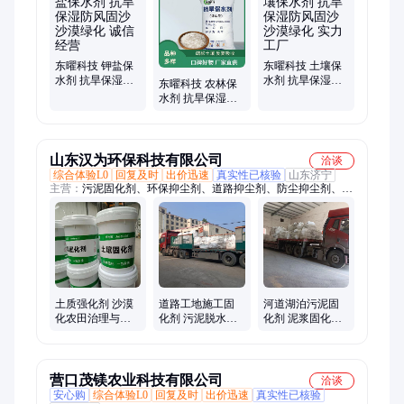
剂、制香胶粉、彩色吸水树脂、羟丙基甲基纤维素、羟丙基瓜尔
胶
东曜科技 钾盐保
东曜科技 土壤保
水剂 抗旱保湿防
水剂 抗旱保湿防
东曜科技 农林保
风固沙 沙漠绿化
风固沙 沙漠绿化
水剂 抗旱保湿防
诚信经营
实力工厂
风固沙 沙漠绿化
厂家直发
山东汉为环保科技有限公司
洽谈
综合体验L0
回复及时
出价迅速
真实性已核验
山东济宁
主营：
污泥固化剂、环保抑尘剂、道路抑尘剂、防尘抑尘剂、土
壤固化剂、路面保湿抑尘剂、土壤硬化材料
土质强化剂 沙漠
道路工地施工固
河道湖泊污泥固
化农田治理与修
化剂 污泥脱水剂
化剂 泥浆固化处
复固沙剂土壤固
煤矿道路防尘 大
理 地面硬化绿化
化剂
量现货
大量现货
营口茂镁农业科技有限公司
洽谈
安心购
综合体验L0
回复及时
出价迅速
真实性已核验