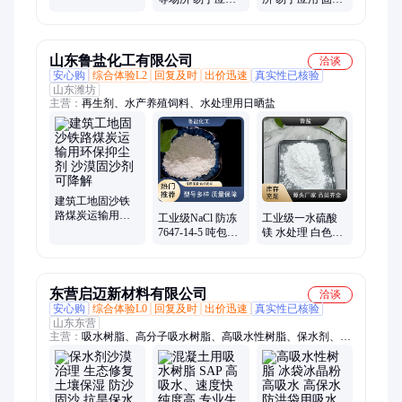
大量生产 固沙抑
抑尘剂 大量供应
尘剂
双成
山东鲁盐化工有限公司
洽谈
安心购
综合体验L2
回复及时
出价迅速
真实性已核验
山东潍坊
主营：
再生剂、水产养殖饲料、水处理用日晒盐
建筑工地固沙铁
路煤炭运输用环
工业级NaCl 防冻
工业级一水硫酸
保抑尘剂 沙漠固
7647-14-5 吨包整
镁 水处理 白色粉
沙剂可降解
车出 鲁盐直供
末 质量保障 鲁盐
东营启迈新材料有限公司
洽谈
安心购
综合体验L0
回复及时
出价迅速
真实性已核验
山东东营
主营：
吸水树脂、高分子吸水树脂、高吸水性树脂、保水剂、保
湿剂、抗旱剂、吸水剂、农林保水剂、抗旱保水剂、高吸水树脂