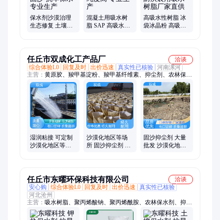
保水剂沙漠治理
混凝土用吸水树
高吸水性树脂 冰
生态修复 土壤保
脂 SAP 高吸水、
袋冰晶粉 高吸水
湿 防沙固沙 抗旱
速度快 纯度高 专
高保水防洪袋用
保水 专业生产
业生产
吸水树脂厂家直
供
任丘市双成化工产品厂
洽谈
综合体验L0
回复及时
出价迅速
真实性已核验
河南漯河
主营：
黄原胶、羧甲基淀粉、羧甲基纤维素、抑尘剂、农林保水
剂、型煤粘合剂、预糊化淀粉、聚阴离子纤维素、聚丙烯酰胺、
吸水树脂、瓜尔胶
湿润粘接 可定制
沙漠化地区等场
固沙抑尘剂 大量
沙漠化地区等场
所 固沙抑尘剂 抗
批发 沙漠化地区
所 固沙抑尘剂 双
冲刷 可定制 双成
等场所 易于应用
成
双成
任丘市东曜环保科技有限公司
洽谈
安心购
综合体验L0
回复及时
出价迅速
真实性已核验
河北沧州
主营：
吸水树脂、聚丙烯酸钠、聚丙烯酰胺、农林保水剂、抑尘
剂、边坡绿化保水剂、边坡绿化粘合剂、腻子粉润滑剂、絮凝