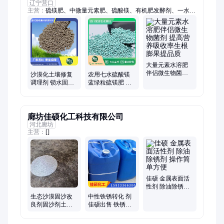
辽宁营口
主营：
硫镁肥、中微量元素肥、硫酸镁、有机肥发酵剂、一水硫
酸镁、七水硫酸镁、无水硫酸镁、氧化镁、氧化镁粉末、氧化镁
颗粒、硫镁肥粉末、硫镁肥颗粒、硫酸镁肥、硅钙镁颗粒、非水
溶中微量元素肥、生物黑粒菌肥、叶面复合肥、叶面肥、高纯氧
化镁、缓释肥、微生物菌肥、生物有机肥、氧化镁脱硫粉
大量元素水溶肥
伴侣微生物菌剂
沙漠化土壤修复
农用七水硫酸镁
提高营养吸收率
调理剂 锁水固沙
蓝绿粒硫镁肥 农
生根膨果提品质
植被恢复专用材
业级饲料添加剂
料 茂镁
茂镁
廊坊佳硕化工科技有限公司
河北廊坊
主营：
[]
佳硕 金属表面活
性剂 除油除锈剂
操作简单方便
生态沙漠固沙改
中性铁锈转化 剂
良剂固沙剂土壤
佳硕出售 铁锈转
改良剂优质高效
换剂 有机铁锈转
固沙
化剂 欢迎电讯