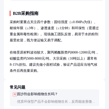
肥。
B2B采购指南
采购时要重点关注四个参数：固结强度（≥0.8MPa为佳）、
耐候年限（≥3年）、渗透速度（≤1分钟）和环保性（需通过
重金属和毒性检测）。现场施工团队反馈，易溶于水的粉剂
最受欢迎，既方便运输又易于调配。

价格受原材料波动较大，聚丙烯酰胺类约8000-12000元/吨，
硅酸盐类约5000-8000元/吨。大宗采购（10吨以上）通常有
8-15%折扣。建议先做小面积试验，验证产品适应当地气候
条件后再批量采购。
常见问题
固沙剂会影响植物生长吗？
问
优质环保型产品不会影响植物生长，反而能改善微环
境。但某些含盐量高的低价产品可能抑制种子发芽，