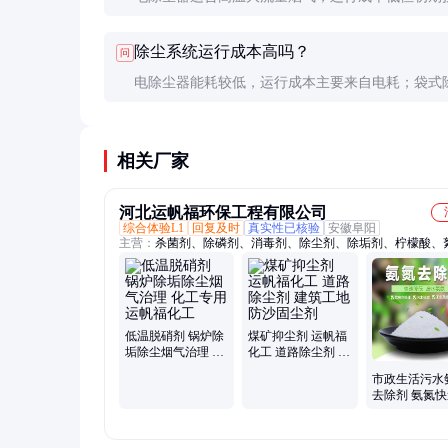
高；袋式除尘器效率更高，适合中低温烟气，但滤
除尘系统运行成本高吗？
问
期更换。具体选择需根据烟气特性和预算决定。
电除尘器能耗较低，运行成本主要来自电耗；袋式
运行成本包括能耗和滤袋更换费用。总体而言，高
系统的运行成本占生产成本的比例很小。
相关厂家
河北运帆福环保工程有限公司
综合体验L1
回复及时
真实性已核验
安徽阜阳
主营：
杀菌剂、除磷剂、消毒剂、除尘剂、除垢剂、柠檬酸、
剂、污水处、还原剂、清灰剂、催化剂、复合碳源、消泡剂、
剂、抑尘剂、灭藻剂、清洗剂、阻垢剂、脱硝剂、降解剂、缓
脱硫剂、除焦剂、螯合剂
低温脱硝剂 锅炉除
煤矿抑尘剂 运帆福
垢除尘烟气治理 化
化工 道路除尘剂 建
工专用运帆福化工
筑工地防沙固尘剂
市政生活污水
去除剂 氨氮
解剂 总氮除剂