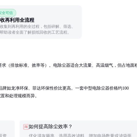
 安全可信
收再利用全流程
收集到再利用的全过程，包括碎解、筛选、
帮助读者全面了解损纸回收的工艺流程。
要求（排放标准、效率等）。电除尘器适合大流量、高温烟气，但占地面
国内品牌如龙净环保、菲达环保性价比更高。一套中型电除尘器价格约100
因配置和处理规模而异。
如何提高除尘效率？
问
投资
优化清灰频率、选用高效滤料、增加电场数量或滤袋面