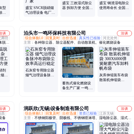
盛宝 三效湿式除尘
盛宝 钢渣湿电除尘
灰型
盛宝 SNCR脱硝烟
器 拆卸方便 全国发
使用寿命长 全国发
除尘
气治理设备 电厂除
货 源头工厂
货 支持定制
除尘设
尘设备 煤窑除尘除
雾设备厂家
泊头市一鸣环保科技有限公司
洽谈
洽谈
北廊坊
综合体验L0
回复及时
出价迅速
真实性已核验
河北沧州
体脱硝
主营：
各种除尘器、除尘器配件、自动散装机、催化燃烧设备
硝剂
石灰窑专用除尘器
 烟气
烟气治理设备脉冲
灰库伸缩装车布袋
 使用
布袋除尘效率高运
散装机伸缩袋
蓄热式催化燃烧设
行稳定
300X6000弹簧耐磨
备生产厂家 一鸣 中
汽车卸料帆布袋
高浓度废气处理装
置可批量订购
润跃欣(无锡)设备制造有限公司
洽谈
洽谈
南昌
综合体验L1
回复及时
出价迅速
资质已核验
江苏无锡
设备
主营：
不锈钢阳极管、阴极线、不锈钢喷淋塔、湿电除尘器、湿式电
除尘器、湿式静电除尘器、湿电除尘设备、烟气均布板、脱硫塔、洗
涤塔、芒刺线、脱硫脱硝设备、电捕焦油器、湿电阳极管、阳极模
块、不锈钢储罐、化工储罐、脱硫塔托盘、不锈钢托盘