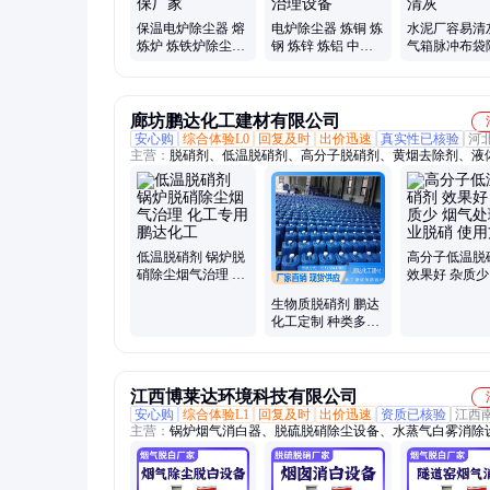
保温电炉除尘器 熔
电炉除尘器 炼铜 炼
水泥厂容易清
炼炉 炼铁炉除尘设
钢 炼锌 炼铝 中频
气箱脉冲布袋
备 炼铜烟气治理清
炉除尘设备 熔炼炉
器 分室喷吹
源环保厂家
烟气治理设备
备 离线清灰
廊坊鹏达化工建材有限公司
安心购
综合体验L0
回复及时
出价迅速
真实性已核验
河
主营：
脱硝剂、低温脱硝剂、高分子脱硝剂、黄烟去除剂、液
剂
低温脱硝剂 锅炉脱
高分子低温脱
硝除尘烟气治理 化
效果好 杂质少
工专用鹏达化工
处理工业脱硝
生物质脱硝剂 鹏达
方便
化工定制 种类多样
现货直发
江西博莱达环境科技有限公司
安心购
综合体验L1
回复及时
出价迅速
资质已核验
江西
主营：
锅炉烟气消白器、脱硫脱硝除尘设备、水蒸气白雾消除