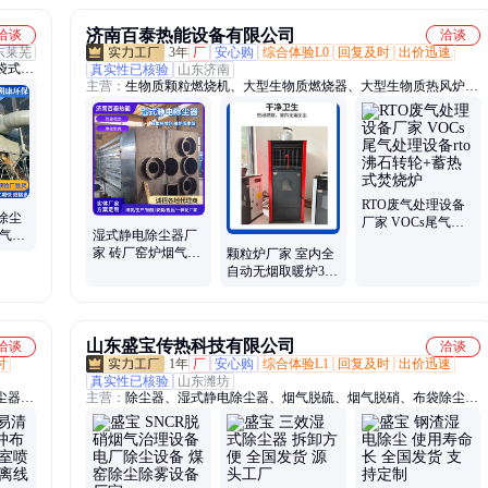
济南百泰热能设备有限公司
洽谈
洽谈
东莱芜
3年
厂
安心购
综合体验L0
回复及时
出价迅速
袋式除
真实性已核验
山东济南
主营：
生物质颗粒燃烧机、大型生物质燃烧器、大型生物质热风炉、
备、旋
湿式静电除尘器、大型生物质加热炉、电捕焦油器、rto 蓄热焚烧炉
RTO废气处理设备
除尘
厂家 VOCs尾气处
废气除
湿式静电除尘器厂
理设备rto沸石转轮
除尘设
家 砖厂窑炉烟气脱
颗粒炉厂家 室内全
+蓄热式焚烧炉
硫脱硝设备 复合肥
自动无烟取暖炉300
尾气治理除尘
平 智能民用生物质
采暖设备
山东盛宝传热科技有限公司
洽谈
洽谈
时
1年
厂
安心购
综合体验L1
回复及时
出价迅速
真实性已核验
山东潍坊
尘器、
主营：
除尘器、湿式静电除尘器、烟气脱硫、烟气脱硝、布袋除尘
除尘器
器、阳极管
、除尘
厂除尘