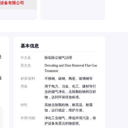
设备有限公司
基本信息
处
中文名
除垢除尘烟气治理
英文名
Descaling and Dust Removal Flue Gas
Treatment
最
材质/材料
不锈钢、碳钢、陶瓷、玻璃钢等
用途
用于电力、冶金、化工、建材等行
业的烟气净化，去除颗粒物和沉积
物，达到环保排放标准。
特性
高效去除颗粒物，耐高温、耐腐
蚀，运行稳定，维护方便。
作用/功能
净化工业烟气，降低环境污染，保
护设备免受沉积物损害。