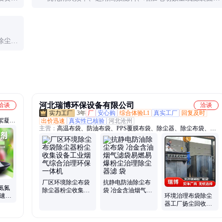
袋需定
积、改善气流分布等均可提高效率。定期维护和参数调整
也很重要。
除尘器
效除尘
河北瑞博环保设备有限公司
洽谈
洽谈
3年
厂
安心购
综合体验L1
真实工厂
回复及时
絮凝
出价迅速
真实性已核验
河北沧州
主营：
高温布袋、防油布袋、PPS覆膜布袋、除尘器、除尘布袋、除
助燃
尘骨架、镀锌除尘骨架、耐高温除尘布袋、木工除尘器、脉冲式除尘
蚀剂、
器、布袋除尘器、铸造厂除尘器、锅炉除尘器、氟美斯除尘布袋、单
机除尘器、燃煤锅炉除尘器、生物质锅炉除尘器、水泥厂除尘器、矿
山除尘器、医药化学布袋除尘器、涤纶除尘布袋、三防除尘布袋、褶
皱型骨架、有机硅骨架、防静电布袋
厂区环境除尘布袋
抗静电防油除尘布
氨氮
除尘器粉尘收集设
袋 冶金含油烟气滤
快速降
环境治理布袋除尘
备工业烟气综合治
袋易燃易爆粉尘治
器工厂扬尘回收装
理环保一体机
理除尘器滤 袋
置车间烟气粉尘过
滤成套机组