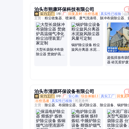
泊头市朔康环保科技有限公司
1年
厂
回复及时
出价迅速
真实性已核验
山
主营：
粉尘收集器、喷淋塔、废气洗涤塔、脉冲布袋除尘器、
尘器、工业布袋除尘器、除尘设备、滤筒除尘器、工业除尘设
风除尘器、旋风除尘设备、水喷淋塔、旋风分离器
锅炉除尘设备 粉尘
大型长袋脉冲布袋
旋风分离器 水泥旋
除尘器 焚烧炉高温
风除尘器风量可定
超低排放布袋
烟气净化粉尘治理
制
器 砖瓦窑炉
装置厂家定制
尘 大型布袋
备 环保达标
泊头市清源环保设备有限公司
8年
厂
安心购
综合体验L1
真实工厂
回复及
出价迅速
真实性已核验
河北沧州
主营：
除尘器、布袋除尘器、袋式除尘器、除尘设备、锅炉除
矿山除尘器、除尘布袋、除尘滤袋、除尘骨架、除尘器配件、
维修、除尘器改造、除尘器布袋、电炉除尘器、石料厂除尘器
设备维修改造、煤矿除尘器、磨机除尘器、水泥厂除尘器、电
器、焦化厂除尘器、袋笼、笼骨、电磁脉冲阀