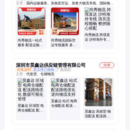
主营：
国内运输服务、东南亚空运、加拿大物流专线、国际物
流、加拿大空运、美国物流、中东物流、加拿大物流、东南亚物
流、泰国物流、建设物资国际运输物流、装修工程国际物流运
输、化妆品国际物流运输
尚秀物流 跨境直
达 沙特海外专线
尚秀物流一站式
尚秀物流国际空
清关流程顺畅 整
服务 配送运输灵
运专线服务 多路
拼随心搭配
活兼容 多路线可
线高效安全配送
选
深圳市昊鑫达供应链管理有限公司
洽谈
回复及时
真实性已核验
广东深圳
主营：
代发货、仓储物流
昊鑫达 站式 电商
昊鑫达 区域型 电
仓储配送 配送路
商仓储配送 配送
线优化 逆向物流
昊鑫达 高效型 物
路线优化 数据可
支持
流配送 配送路线
视化管理
优化 末端配送上
门