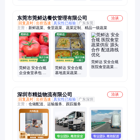
流直达 慧佳
配送路线 慧佳
线 高效准时送达
配送路线 慧佳
东莞市莞鲜达餐饮管理有限公司
洽谈
回复及时
出价迅速
真实性已核验
广东东莞
主营：
新鲜蔬菜、食堂蔬菜、蔬菜定制、精品一级蔬菜
莞鲜达 安全合规
医院食堂蔬菜供
莞鲜达 安全合规
莞鲜达 安全合规
应 源头合作 配送
企业食堂承包 全
基地直采蔬菜配
路线优化
品类鲜蔬直供 配
送 上门配送服务
送路线优化
配送路线优化
深圳市精益物流有限公司
洽谈
回复及时
出价迅速
真实性已核验
广东深圳
主营：
仓储配送、运输服务、跟踪服务