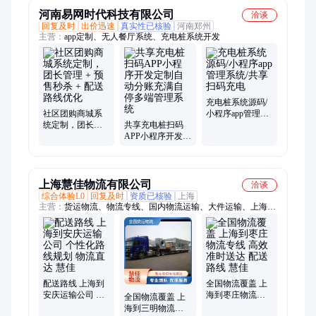
河南易网时代科技有限公司
洽谈
回复及时
出价迅速
真实性已核验
河南郑州
主营：
app定制、无人餐厅系统、充电桩系统开发
充电桩系统源码/
社区团购商城系
小程序app管理系
统定制，团长管
共享充电桩扫码
统/共享扫码充电
理 + 预售秒杀 +
APP小程序开发定
配送路线优化
制自动分账充满
自停多端管理系
统
上海慧佳物流有限公司
洽谈
综合体验L0
回复及时
资质已核验
上海
主营：
货运物流、物流专线、国内物流运输、大件运输、上海物
流公司、上海到全国物流运输、物流公司、货运公司、特种物流
运输
配送路线 上海到
全国物流覆盖 上
安庆运输公司 个
海到枣庄物流专
全国物流覆盖 上
性化路线规划 物
线 高效准时送达
海到三明物流专