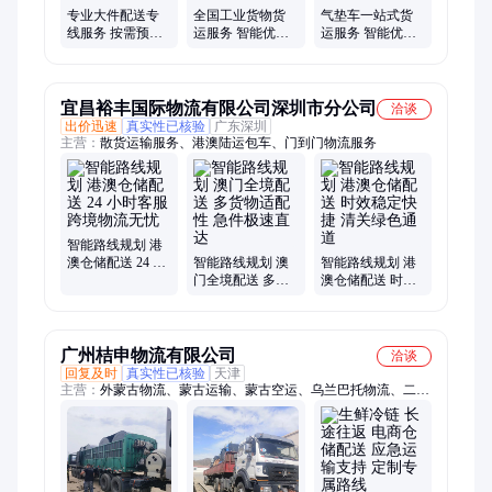
专业大件配送专
全国工业货物货
气垫车一站式货
线服务 按需预约
运服务 智能优选
运服务 智能优选
持证上岗 智能优
路线 超大范围配
路线 跨省配送按
选路线
送
需约定
宜昌裕丰国际物流有限公司深圳市分公司
洽谈
出价迅速
真实性已核验
广东深圳
主营：
散货运输服务、港澳陆运包车、门到门物流服务
智能路线规划 港
澳仓储配送 24 小
智能路线规划 澳
智能路线规划 港
时客服 跨境物流
门全境配送 多货
澳仓储配送 时效
无忧
物适配性 急件极
稳定快捷 清关绿
速直达
色通道
广州桔申物流有限公司
洽谈
回复及时
真实性已核验
天津
主营：
外蒙古物流、蒙古运输、蒙古空运、乌兰巴托物流、二连
浩特物流、蒙古陆运、蒙古国货运代理、蒙古快递、额尔登特物
流、达尔罕物流、蒙古铁路、蒙古乌兰巴托、到蒙古的物流公
司、蒙古国货运、中国出口蒙古、蒙古国际物流、乌兰巴托快
递、外蒙古专线物流、出口乌兰巴托物流