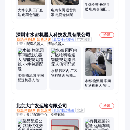
生鲜冷链 长途往
返 电商仓储配送
大件专属 工厂直
电商专属 送货到
应急运输支持 定
达 电商仓储配送
家 电商仓储配送
制专属路线
破损理赔保障 定
时效稳定可靠 定
制专属路线
制专属路线
深圳市水都机器人科技发展有限公司
洽谈
综合体验L0
出价迅速
真实性已核验
广东深圳
主营：
配送机器人、清洁机器人
水都 园区内 厂区
水都 物流园 车间
物料输送 智能规
配送机器人 智能
划路线 无人值守
水都 物流园 车间
规划路线 小件包
配送
配送机器人 智能
裹配送
规划路线 酒店布
草配送
北京大广发运输有限公司
洽谈
综合体验L0
回复及时
真实性已核验
北京
主营：
食品配送中心、冷链运输