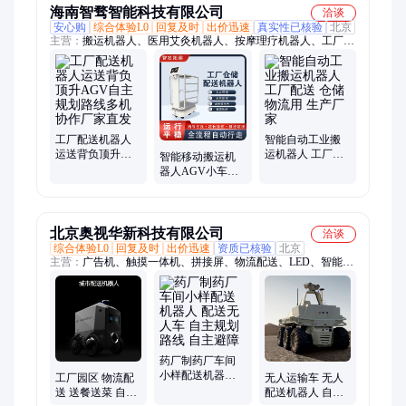
海南智骛智能科技有限公司
洽谈
安心购
综合体验L0
回复及时
出价迅速
真实性已核验
北京
主营：
搬运机器人、医用艾灸机器人、按摩理疗机器人、工厂配
送机器人、冲击波机器人
工厂配送机器人
智能自动工业搬
运送背负顶升
运机器人 工厂配
智能移动搬运机
AGV自主规划路
送 仓储物流用 生
器人AGV小车货
线多机协作厂家
产厂家
架自动化仓储设
直发
备物流系列 智发
拓趣
北京奥视华新科技有限公司
洽谈
综合体验L0
回复及时
出价迅速
资质已核验
北京
主营：
广告机、触摸一体机、拼接屏、物流配送、LED、智能机
器人
药厂制药厂车间
小样配送机器人
工厂园区 物流配
无人运输车 无人
配送无人车 自主
送 送餐送菜 自主
配送机器人 自主
规划路线 自主避