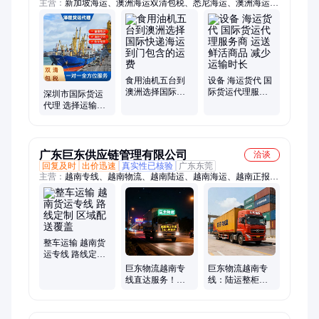
主营：
新加坡海运、澳洲海运双清包税、悉尼海运、澳洲海运家
具、出口货物海运、珀斯海运到门、新加坡空运、新西兰海运、
马来西亚海运、美国海运、新加坡海运双清到门、墨尔本海运、
悉尼海运双清、澳洲海运瓷砖建材、新加坡集运双清、澳大利亚
海运门到门、海运双清包税、阿德莱德海运、布里斯班海运、整
柜海运到澳洲、整柜海运到新加坡、新加坡散货拼箱集运、双清
包税、海运、货运代理
食用油机五台到
设备 海运货代 国
澳洲选择国际快
际货运代理服务
深圳市国际货运
递海运到门包含
商 运送鲜活商品
代理 选择运输路
的运费
减少运输时长
线 完成货物批量
配送 泽程
广东巨东供应链管理有限公司
洽谈
回复及时
出价迅速
真实性已核验
广东东莞
主营：
越南专线、越南物流、越南陆运、越南海运、越南正报、
越南双清
整车运输 越南货
运专线 路线定制
区域配送覆盖
巨东物流越南专
巨东物流越南专
线直达服务！专
线：陆运整柜出
业货代主打陆
口 长期合作正报
运，整柜运输快
清关享固定折扣
速通关