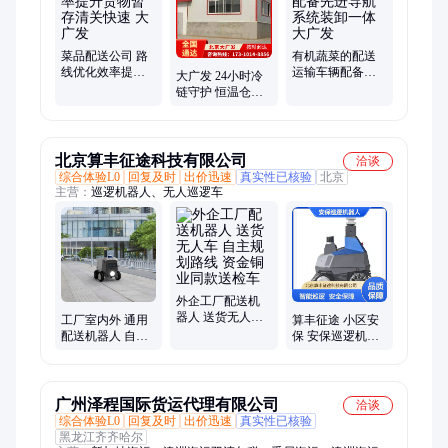
菜品配送公司 路
有机蔬菜的配送
线优化效率提升
运输车辆配备先
大广发 24小时冷
货物暂存清关快
进导航系统装卸
链守护 恒温仓储
速 大广发
一体 大广发
配送 多温区灵活
适配服务
北京算丰征途科技有限公司
洽谈
综合体验L0
回复及时
出价迅速
真实性已核验
北京
主营：
巡逻机器人、无人巡逻车
外企工厂配送机
器人 送货无人车
工厂室内外 通用
算丰征途 小区安
自主规划路线 资
配送机器人 自主
保 安保巡逻机器
金铜业同款送检
乘梯 对接门禁 闸
人 续航持久 自主
车
机等 自主规划路
路线规划
线
广州泽程国际货运代理有限公司
洽谈
综合体验L0
回复及时
出价迅速
真实性已核验
黑龙江齐齐哈尔