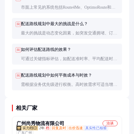
市面上常见的系统包括Route4Me、OptimoRoute和
Google Maps API。选择时需根据业务规模、预算和功
能需求进行评估。
配送路线规划中最大的挑战是什么？
问
最大的挑战是动态变化因素，如突发交通拥堵、订单
取消或新增。解决方法是利用实时数据和人工智能技
术，实现动态调整。
如何评估配送路线的效果？
问
可通过关键指标评估，如配送准时率、平均配送时
间、燃油消耗等。定期分析这些数据有助于持续优化
路线。
配送路线规划中如何平衡成本与时效？
问
需根据业务优先级进行权衡。高时效需求可适当增加
成本，如选择高速公路；成本敏感场景则可选择耗时
稍长但费用较低的路线。
相关厂家
广州尚秀物流有限公司
洽谈
2年
档
回复及时
出价迅速
真实性已核验
广东广州