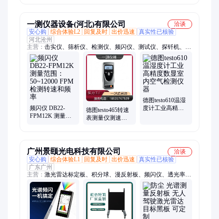
撞击且可擦拭
0ppm•m ~
50000ppm•m
一测仪器设备(河北)有限公司
洽谈
安心购
综合体验L2
回复及时
出价迅速
真实性已核验
河北沧州
主营：
击实仪、筛析仪、检测仪、频闪仪、测试仪、探钎机、集
装箱、试验机、测定仪、试验仪、阻力仪、振摆仪、大于40cm、
uv紫外线、防水材料、水泥浆体、石材耐磨、电线电缆、塑料哑
铃、水泥标准、砖石水泥、狄法尔磨、电动脱模、稳定度仪、压
力泌水、胶砂流动
德图testo610温湿
频闪仪 DB22-
度计工业高精度
德图testo465转速
FPM12K 测量范
数显室内空气检
表测量仪测速仪
围：50~12000
测仪器
非接触式数显LED
FPM 检测转速和
频闪仪
频率
广州景颐光电科技有限公司
洽谈
安心购
综合体验L1
回复及时
出价迅速
真实性已核验
广东广州
主营：
激光雷达标定板、积分球、漫反射板、频闪仪、透光率检
测仪、反射率检测仪、光纤光谱仪、光斑分析仪、膜厚测量仪、
荧光量子效率检测仪、膜厚仪