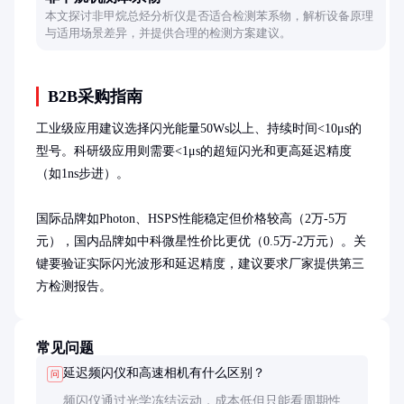
本文探讨非甲烷总烃分析仪是否适合检测苯系物，解析设备原理
与适用场景差异，并提供合理的检测方案建议。
B2B采购指南
工业级应用建议选择闪光能量50Ws以上、持续时间<10μs的
型号。科研级应用则需要<1μs的超短闪光和更高延迟精度
（如1ns步进）。

国际品牌如Photon、HSPS性能稳定但价格较高（2万-5万
元），国内品牌如中科微星性价比更优（0.5万-2万元）。关
键要验证实际闪光波形和延迟精度，建议要求厂家提供第三
方检测报告。
常见问题
延迟频闪仪和高速相机有什么区别？
问
频闪仪通过光学冻结运动，成本低但只能看周期性运