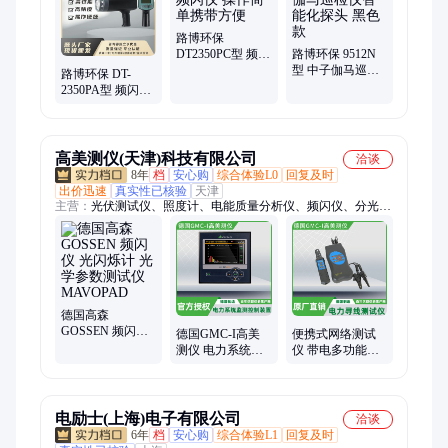
路博环保
DT2350PC型 频闪
路博环保 9512N
仪 操作简单携带
型 中子伽马巡检
路博环保 DT-
方便
仪智能化探头 黑
2350PA型 频闪转
色款
速仪 大液晶显示
屏
高美测仪(天津)科技有限公司
洽谈
8年
档
安心购
综合体验L0
回复及时
出价迅速
真实性已核验
天津
主营：
光伏测试仪、照度计、电能质量分析仪、频闪仪、分光辐
射照度计、在线电能质量监控装置、光伏IV曲线测试仪、电流传
感器、医疗安规测试仪、安规测试仪、在线电能质量监控、万用
表、绝缘电阻测试仪、泄露电流测试仪、接地电阻测试仪、亮度
计、患者模拟器、耐压测试仪、可编程直流电源、高频电刀分析
仪、功率分析仪、注射泵测试仪、除颤测试仪、色彩照度计、
1500V光伏IV、光伏绝缘测试仪
德国高森
GOSSEN 频闪仪
德国GMC-I高美
便携式网络测试
光闪烁计 光学参
测仪 电力系统监
仪 带电多功能寻
数测试仪
测控制装置 电能
线器 KE2093 德国
MAVOPAD
表CENTRAX CU
GMC-I高美测仪
系列
电励士(上海)电子有限公司
洽谈
6年
档
安心购
综合体验L1
回复及时