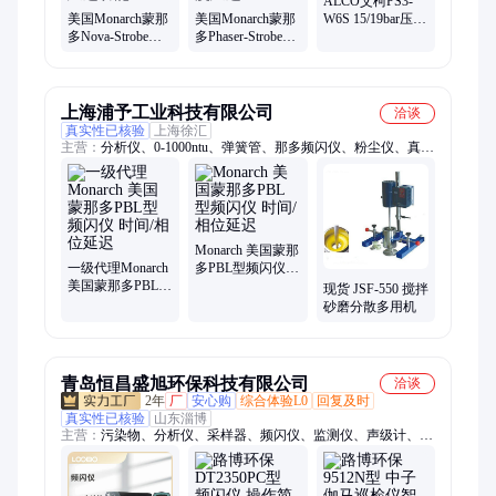
ALCO艾柯PS3-
美国Monarch蒙那
美国Monarch蒙那
W6S 15/19bar压力
多Nova-Strobe
多Phaser-Strobe
开关 压力控制器
PBL频闪仪 带转
pbx频闪仪 带时间
速 相位 延迟功能
及角度延迟
上海浦予工业科技有限公司
洽谈
真实性已核验
上海徐汇
主营：
分析仪、0-1000ntu、弹簧管、那多频闪仪、粉尘仪、真空
表、测量仪、水分仪、高度计、给皂机、粉碎机、计量片、辐射
仪、cr-100-tu、活度仪、混匀仪、润滑油、露点仪、水质铁、涂
布器、0-2000ppm、台式带、测尘仪、测氡仪、pm240-iii、粘度
计
Monarch 美国蒙那
一级代理Monarch
多PBL型频闪仪
美国蒙那多PBL型
时间/相位延迟
现货 JSF-550 搅拌
频闪仪 时间/相位
砂磨分散多用机
延迟
青岛恒昌盛旭环保科技有限公司
洽谈
2年
厂
安心购
综合体验L0
回复及时
真实性已核验
山东淄博
主营：
污染物、分析仪、采样器、频闪仪、监测仪、声级计、探
测仪、检测器、测汞仪、检测仪、沥青烟、报警器、风速仪、直
读仪、测试仪、切割器、测定仪、沸水浴、传感器、安全柜、检
漏仪、报警仪、指数仪、测油仪、真空泵、便携泵吸