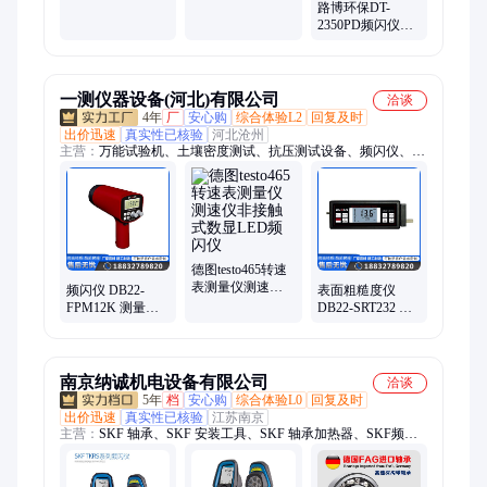
路博环保DT-
捷操作 分辨率高
2350PD频闪仪操
作简单方便易携
带
一测仪器设备(河北)有限公司
洽谈
4年
厂
安心购
综合体验L2
回复及时
出价迅速
真实性已核验
河北沧州
主营：
万能试验机、土壤密度测试、抗压测试设备、频闪仪、粗
粒土试验检测仪器、测试仪、试验机、试验箱、切割机、试验
仪、土壤检测仪器、混凝土检测仪器、土工布检测仪器、沥青混
合料检测仪器、电工套管实验仪器、水泥砂浆检测仪器、陶瓷检
测设备、压力机、管材检测设备、防水卷材检测设备、无损检测
设备、工程测绘设备、安全检测设备、粉体粉末试验检测仪器、
石油沥青检测仪器
德图testo465转速
表测量仪测速仪
频闪仪 DB22-
表面粗糙度仪
非接触式数显LED
FPM12K 测量范
DB22-SRT232 测
频闪仪
围：50~12000
量多种机加工零
FPM 检测转速和
件的表面粗糙度
频率
南京纳诚机电设备有限公司
洽谈
5年
档
安心购
综合体验L0
回复及时
出价迅速
真实性已核验
江苏南京
主营：
SKF 轴承、SKF 安装工具、SKF 轴承加热器、SKF频闪
仪、SKF 激光对中仪、INA轴承、SKF 油脂泵、各品牌进口轴
承、FAG轴承、NSK轴承、进口轴承