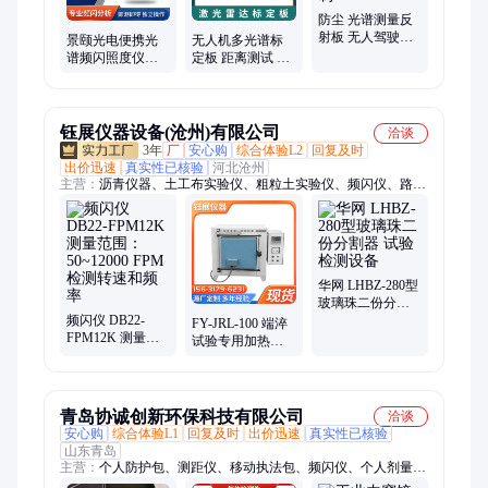
防尘 光谱测量反
射板 无人驾驶激
景颐光电便携光
无人机多光谱标
光雷达目标黑板
谱频闪照度仪蓝
定板 距离测试 激
可定制
光测试工业厂房
光雷达定标板 智
教室灯光光谱分
能驾驶目标灰板
析仪
钰展仪器设备(沧州)有限公司
洽谈
3年
厂
安心购
综合体验L2
回复及时
出价迅速
真实性已核验
河北沧州
主营：
沥青仪器、土工布实验仪、粗粒土实验仪、频闪仪、路强
仪、固结仪、鼓风干燥箱、砂浆抗渗仪、水泥检测仪、压力试验
机、抗折抗压一体机、管材检测仪、防水卷材检测仪、门窗性能
检测、保温性能检测、搅拌机、标准养护室、养护箱、恒温溢流
水箱、振实台、实验夹具、实验室仪器、胀破强度试验
华网 LHBZ-280型
玻璃珠二份分割
频闪仪 DB22-
器 试验检测设备
FY-JRL-100 端淬
FPM12K 测量范
试验专用加热炉
围：50~12000
箱式六面加热电
FPM 检测转速和
阻炉
频率
青岛协诚创新环保科技有限公司
洽谈
安心购
综合体验L1
回复及时
出价迅速
真实性已核验
山东青岛
主营：
个人防护包、测距仪、移动执法包、频闪仪、个人剂量报
警仪、多参数气体检测仪、水样采样设备、水质检测仪、手持热