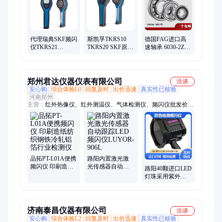
代理瑞典SKF频闪
斯凯孚TKRS10
德国FAG进口高
仪TKRS21
TKRS20 SKF原装
速轴承 6030-2Z
TKRS10带频闪灯
进口频闪仪现货
6030-2RSR 6030-
斯凯孚现货
销售
C3 高精度 低噪音
郑州君达仪器仪表有限公司
洽谈
安心购
综合体验L0
回复及时
出价迅速
真实性已核验
河南郑州
主营：
红外热像仪、红外测温仪、气体检测仪、频闪仪批发价
格、声学成像仪、复合式气体检测仪、烟包温度计、有毒有害气
体检测仪、里氏硬度计、超声波测厚仪、超声波探伤仪、相控阵
探伤检测仪、温湿度显示屏、TOFD探伤检测仪
品拓PT-L01A便携
路阳内置激光激
频闪仪 印刷造纸
光传感器自动跟
路阳40颗进口LED
纺织钢铁冷轧铝
踪LED频闪仪
灯珠采用紫外线
箔行业检测仪
LUYOR-906L
UV防伪检测频闪
仪LUYOR-906
济南泰昌仪器有限公司
洽谈
安心购
综合体验L2
回复及时
出价迅速
真实性已核验