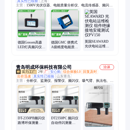
真实性已核验
上海
主营：
1500V光伏仪器、电能质量分析仪、电流传感器、频闪
仪、在线电能质量监测装置、光伏绝缘测试仪、万用表、照度
计、亮度计、微欧计、安规测试仪、绝缘电阻测试仪、电气安规
测试仪、电量变送器、角位变送器、光伏测试仪、EL测试仪、
IV曲线测试仪、分光辐射照度计、医疗安规测试仪、可编程直流
电源、高频电刀分析仪、患者模拟器、绝缘耐压测试仪、紫外照
度计、光伏电站测试仪
英国SEAWARD
德国Gossen高森
德国GMC 便携式
光伏电站运维检
LED灯具频闪仪
A级精度电能质量
测仪 组件绝缘接
光闪烁计 闪变指
分析仪_高精度电
地安规测试仪
数频闪效应测试
能测试仪HDPQ系
PV150
仪
列
青岛明成环保科技有限公司
洽谈
2年
厂
安心购
综合体验L0
回复及时
出价迅速
真实性已核验
山东青岛
主营：
分析仪、监测仪、报警仪、频闪仪、吸气臂、执法包、测
量仪、锂电池、臭氧计、加热器、黑度仪、测定仪、传感器、物
安全、计数器、流量计、采样器、传声器、消解器、烟度计、机
器人、采样头、控制器、防护包、浊度仪、检测器
DT-2350PB频闪仪
DT2350PC 频闪仪
路博环保测量范
自动停闪测量范
围宽数字显示
围宽 路博环保 便