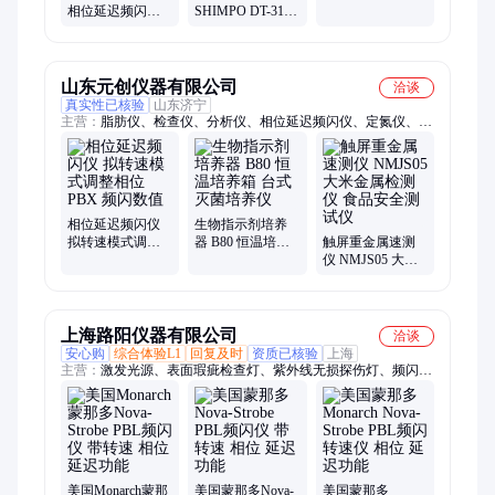
便携式氙灯频闪
相位延迟频闪仪
SHIMPO DT-311P
观测仪
便携式频闪观测
数字式频闪观测
仪
仪 手持式频闪仪
山东元创仪器有限公司
洽谈
真实性已核验
山东济宁
主营：
脂肪仪、检查仪、分析仪、相位延迟频闪仪、定氮仪、报
警仪、采泥器、损耗仪、测量仪、均质器、井深仪、测定仪、农
残仪、去胶仪、平磨仪、电测仪、流量计、测试仪、采样器、测
试笔、点样仪、消解器、浓度计、水平仪、录井仪、导热仪
相位延迟频闪仪
生物指示剂培养
拟转速模式调整
器 B80 恒温培养
触屏重金属速测
相位 PBX 频闪数
箱 台式灭菌培养
仪 NMJS05 大米
值
仪
金属检测仪 食品
安全测试仪
上海路阳仪器有限公司
洽谈
安心购
综合体验L1
回复及时
资质已核验
上海
主营：
激发光源、表面瑕疵检查灯、紫外线无损探伤灯、频闪
仪、荧光检漏灯、脱脂清洗检测灯、实验室检测灯、黑光灯、刑
警法医检测灯、表面检查灯
美国Monarch蒙那
美国蒙那多Nova-
美国蒙那多