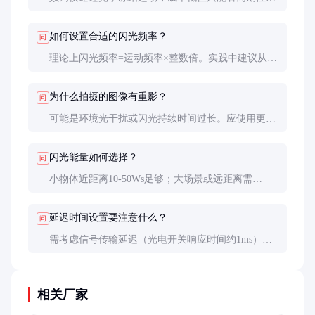
动；高速相机直接记录全过程，但设备昂贵且需要强
照明。两者常配合使用。
如何设置合适的闪光频率？
问
理论上闪光频率=运动频率×整数倍。实践中建议从预
估频率的90%开始微调，直到图像最清晰稳定。
为什么拍摄的图像有重影？
问
可能是环境光干扰或闪光持续时间过长。应使用更短
闪光、增加频闪功率，或在暗室中操作。
闪光能量如何选择？
问
小物体近距离10-50Ws足够；大场景或远距离需
100Ws以上。日光环境下需要比室内高3-5倍的能量。
延迟时间设置要注意什么？
问
需考虑信号传输延迟（光电开关响应时间约1ms）、
闪光上升时间（约1μs）和相机曝光时间等因素的影
响。
相关厂家