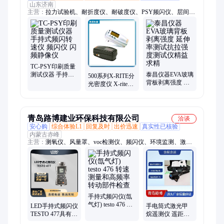
山东济南
主营：
拉力试验机、耐折度仪、耐破度仪、PSY频闪仪、层间剥
离试验机、老化箱、电晕笔、扭矩仪、压缩试验仪、质构仪、万
能试验机、摩擦系数仪、跌落试验机、热封试验仪、柔软度仪、
密封试验西、环形初粘测试仪、探针初粘测试仪、恒温恒湿箱、
高低温试验机、恒温持粘测试仪、干燥箱、撕裂度仪、抄片机、
全自动抄片机、瓦力打浆机
TC-PSY印刷质量
测试仪器 手持式
泰昌仪器EVA玻璃
500系列X-RITE分
频闪转速仪 频闪
背板剥离强度 延
光密度仪 X-rite
仪 闪频静像仪
伸率测试抗拉强
exact爱色丽密度
度测试仪精益求
计
精
青岛路博建业环保科技有限公司
洽谈
安心购
综合体验L1
回复及时
出价迅速
真实性已核验
内蒙古赤峰
主营：
测氧仪、风量罩、voc检测仪、频闪仪、环境监测、激光
粉尘、顶空分析仪、氨氮分析仪、油烟检测仪、大气采样器、皂
膜流量计、水质检测仪、水质采样器、气体检测仪、气体采样
器、烟气分析仪、toc分析仪器、水质测量仪、明渠流量计、甲醛
检测仪、油烟快检仪、汞蒸气检测仪、汞蒸汽检测仪、在线水质
分析仪、手持式苯检测仪、生物发光光度计
手持式频闪仪(氙
气灯) testo 476 转
LED手持式频闪仪
手电筒式激光甲
速测量和高频率
TESTO 477具有
烷遥测仪 遥距仪
转动部件检查
IP65防护等级 防
甲烷远程遥测