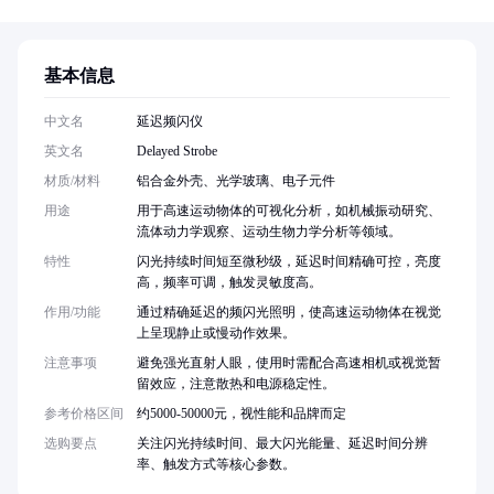
基本信息
中文名
延迟频闪仪
英文名
Delayed Strobe
材质/材料
铝合金外壳、光学玻璃、电子元件
用途
用于高速运动物体的可视化分析，如机械振动研究、
流体动力学观察、运动生物力学分析等领域。
特性
闪光持续时间短至微秒级，延迟时间精确可控，亮度
高，频率可调，触发灵敏度高。
作用/功能
通过精确延迟的频闪光照明，使高速运动物体在视觉
上呈现静止或慢动作效果。
注意事项
避免强光直射人眼，使用时需配合高速相机或视觉暂
留效应，注意散热和电源稳定性。
参考价格区间
约5000-50000元，视性能和品牌而定
选购要点
关注闪光持续时间、最大闪光能量、延迟时间分辨
率、触发方式等核心参数。