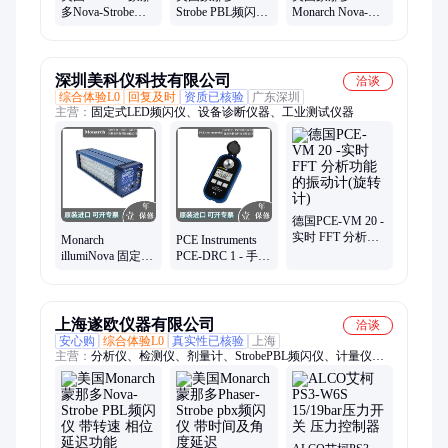
多Nova-Strobe
Strobe PBL频闪仪
Monarch Nova-
PBL频闪仪 带转
带转速 相位 延迟
Strobe PBL频闪转
速 相位 延迟功能
功能
速仪 相位 延迟功
能
深圳美科仪科技有限公司
洽谈
综合体验L0
回复及时
资质已核验
广东深圳
主营：
固定式LED频闪仪、设备诊断仪器、工业测试仪器
德国PCE-VM 20 -
实时 FFT 分析功
Monarch
PCE Instruments
能的振动计(旋转
illumiNova 固定式
PCE-DRC 1 - 手持
计)
LED频闪仪 节能
式数字折光仪
耐用、含相位延
（冷却剂/电池）
迟
上海遂欧仪器有限公司
洽谈
安心购
综合体验L0
真实性已核验
上海
主营：
分析仪、检测仪、剂量计、StrobePBL频闪仪、计量仪、
辐射仪、剂量仪、d799探头、γ剂量率、γ能谱仪、伸缩杆γ、数
字传输、辐射监测、表面污染、剂量率仪、射线检测、辐射剂
量、剂量当量、当量率仪、射线辐射、x、γ辐射、电子个人、β-γ
测量仪、定向测定γ、便携式辐射、热释光个人