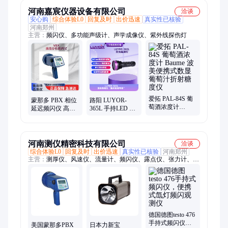
河南嘉宸仪器设备有限公司
洽谈
安心购
综合体验L0
回复及时
出价迅速
真实性已核验
河南郑州
主营：
频闪仪、多功能声级计、声学成像仪、紫外线探伤灯
爱拓 PAL-84S 葡
蒙那多 PBX 相位
路阳 LUYOR-
萄酒浓度计
延迟频闪仪 高精
365L 手持LED 黑
Baume 波美便携
度测转速 工业设
光灯紫外线探伤
式数显葡萄汁折
备振动检测频闪
灯 荧光渗透磁粉
射糖度仪
灯
无损检测
河南测仪精密科技有限公司
洽谈
综合体验L0
回复及时
出价迅速
真实性已核验
河南郑州
主营：
测厚仪、风速仪、流量计、频闪仪、露点仪、张力计、光
泽度仪、扭矩仪、检漏仪、测力仪、附着力测试仪、温湿度仪
德国德图testo 476
手持式频闪仪，
美国蒙那多PBX
日本力新宝