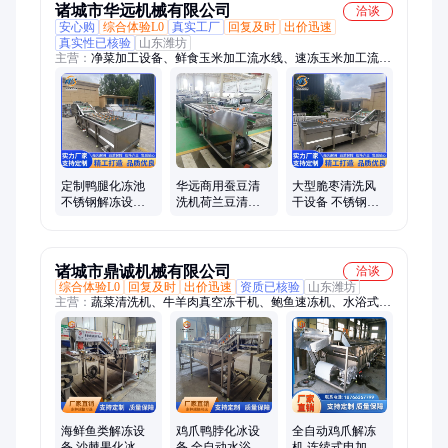
诸城市华远机械有限公司
洽谈
安心购
综合体验L0
真实工厂
回复及时
出价迅速
真实性已核验
山东潍坊
主营：
净菜加工设备、鲜食玉米加工流水线、速冻玉米加工流水
线、不锈钢解冻设备、果蔬气泡清洗机、巴氏杀菌设备
定制鸭腿化冻池
华远商用蚕豆清
大型脆枣清洗风
不锈钢解冻设备
洗机荷兰豆清洗
干设备 不锈钢芹
恒温化冰 气泡清
设备毛豆清洗加
菜清洗风干流水
洗化冻机 鼓泡机
工成套流水线
线 鸡爪清洗风干
机
诸城市鼎诚机械有限公司
洽谈
综合体验L0
回复及时
出价迅速
资质已核验
山东潍坊
主营：
蔬菜清洗机、牛羊肉真空冻干机、鲍鱼速冻机、水浴式解
冻机、巴氏杀菌机、枸杞真空冻干机、果蔬烘干机、蒸煮漂烫
机、辣椒烘干设备、隧道式速冻机、水果干燥设备、冷冻干燥设
备
海鲜鱼类解冻设
鸡爪鸭脖化冰设
全自动鸡爪解冻
备 沙棘果化冰流
备 全自动水浴式
机 连续式电加热