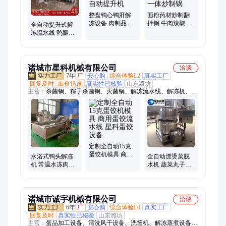
整盘鸭心鸭肝解
面粉药材炒制翻
冻设备 肉制品缓
拌锅 牛肉辣椒酱
全自动提升式解
化冰流水线 鱿鱼
爆炒锅 糖豆熬糖
冻流水线 鸭腿自
化冻自动提升机
裹糖一体炒制锅
动化冰设备 大型
鸭货解冻机
诸城市星科机械有限公司
洽谈
7年
厂
安心购
综合体验L2
真实工厂
回复及时
出价迅速
真实性已核验
山东潍坊
主营：
杀菌锅、粽子杀菌锅、灭菌锅、解冻流水线、解冻机、杀
菌釜、粽子加工流水线、鸡爪重量分选线、玉米加工设备、海参
加工设备、清洗流水线、清洗机、高压蒸煮锅、蒸煮机和漂烫生
产流水线、粽叶清洗机、行星炒锅、夹层锅、预制菜加工设备、
洗筐机、煎蛋机和蛋饺机、肉类加工设备
定制全自动15克
蛋饺机模具 商用
水浴式鸭头解冻
全自动漂烫菜脱
蛋饺流水线 星科
机 常温水冻肉解
水机 蔬菜丸子脱
蛋饺设备
冻设备 鸡胗鸡头
油机 大豆蛋白甩
化冰机星科
干机自动出料星
科
诸城市诚宇机械有限公司
洽谈
6年
厂
安心购
综合体验L0
真实工厂
回复及时
真实性已核验
山东潍坊
主营：
蛋品加工设备、清洗风干设备、洗筐机、解冻蒸煮设备、