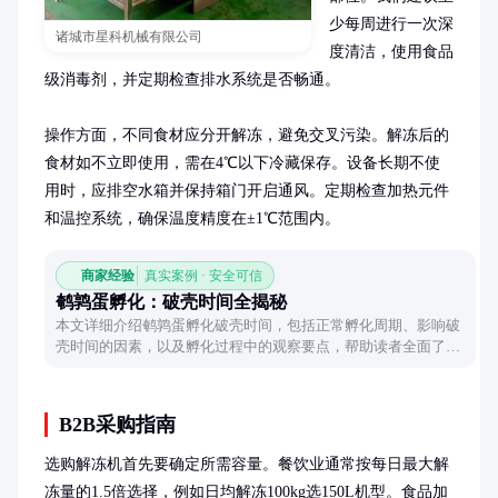
少每周进行一次深
诸城市星科机械有限公司
度清洁，使用食品
级消毒剂，并定期检查排水系统是否畅通。

操作方面，不同食材应分开解冻，避免交叉污染。解冻后的
食材如不立即使用，需在4℃以下冷藏保存。设备长期不使
用时，应排空水箱并保持箱门开启通风。定期检查加热元件
和温控系统，确保温度精度在±1℃范围内。
商家经验
真实案例 · 安全可信
鹌鹑蛋孵化：破壳时间全揭秘
本文详细介绍鹌鹑蛋孵化破壳时间，包括正常孵化周期、影响破
壳时间的因素，以及孵化过程中的观察要点，帮助读者全面了解
鹌鹑蛋孵化。
B2B采购指南
选购解冻机首先要确定所需容量。餐饮业通常按每日最大解
冻量的1.5倍选择，例如日均解冻100kg选150L机型。食品加