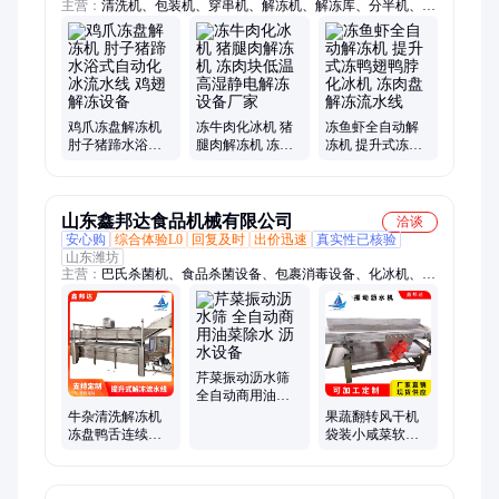
主营：
清洗机、包装机、穿串机、解冻机、解冻库、分半机、毛
辊清洗机、巴氏杀菌机、真空包装机、挂冰机、洗筐机、鲜玉米
脱粒机、鱼片斜切机、肉饼成型机、滚揉机、涡流清洗机、切丁
机、切片机、切丝机、切条机
鸡爪冻盘解冻机
冻牛肉化冰机 猪
冻鱼虾全自动解
肘子猪蹄水浴式
腿肉解冻机 冻肉
冻机 提升式冻鸭
自动化冰流水线
块低温高湿静电
翅鸭脖化冰机 冻
鸡翅解冻设备
解冻设备厂家
肉盘解冻流水线
山东鑫邦达食品机械有限公司
洽谈
安心购
综合体验L0
回复及时
出价迅速
真实性已核验
山东潍坊
主营：
巴氏杀菌机、食品杀菌设备、包裹消毒设备、化冰机、托
盘清洗设备、周转筐清洗设备、低温灭菌流水线
芹菜振动沥水筛
全自动商用油菜
除水 沥水设备
牛杂清洗解冻机
果蔬翻转风干机
冻盘鸭舌连续式
袋装小咸菜软包
解冻线 鸡胸肉解
装食品除水机 辣
冻池 肉类化冰机
椒震动沥水机