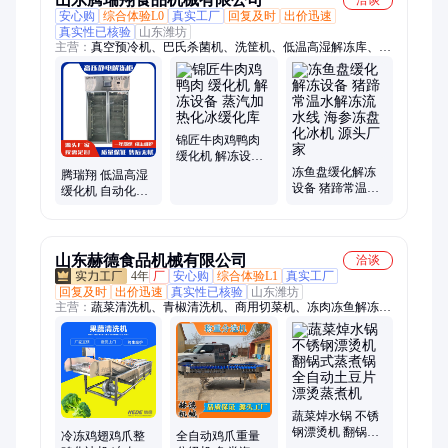
安心购
综合体验L0
真实工厂
回复及时
出价迅速
真实性已核验
山东潍坊
主营：
真空预冷机、巴氏杀菌机、洗筐机、低温高湿解冻库、低
温高湿解冻柜、解冻卤煮线、多层烘干机、清洗风干线
锦匠牛肉鸡鸭肉
缓化机 解冻设备
蒸汽加热化冰缓
冻鱼盘缓化解冻
腾瑞翔 低温高湿
化库
设备 猪蹄常温水
缓化机 自动化解
解冻流水线 海参
冻化冰机 牛肉排
冻盘化冰机 源头
酸解冻柜 海鲜缓
厂家
化柜
山东赫德食品机械有限公司
洽谈
4年
厂
安心购
综合体验L1
真实工厂
回复及时
出价迅速
真实性已核验
山东潍坊
主营：
蔬菜清洗机、青椒清洗机、商用切菜机、冻肉冻鱼解冻流
水线、气泡清洗机、双头切菜机、山楂清洗设备、食堂切菜机
器、果蔬清洗设备、香菜清洗设备、油炸机、淋浆机、切丝机
蔬菜焯水锅 不锈
钢漂烫机 翻锅式
冷冻鸡翅鸡爪整
全自动鸡爪重量