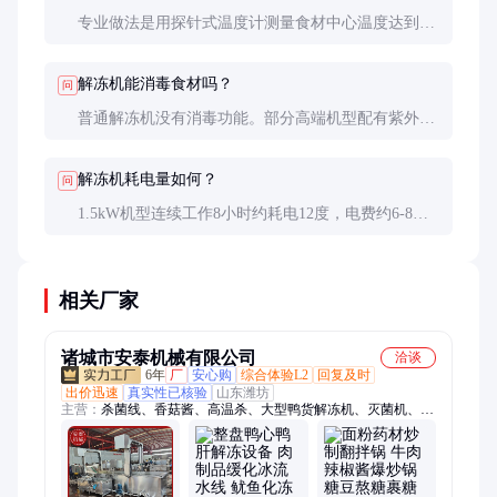
专业做法是用探针式温度计测量食材中心温度达到0-
4℃。实际操作中也可通过触感和弹性判断，完全解
冻的食材应整体柔软但仍有凉感。
解冻机能消毒食材吗？
问
普通解冻机没有消毒功能。部分高端机型配有紫外线
或臭氧杀菌模块，但杀菌效果有限，不能替代专业消
毒设备。
解冻机耗电量如何？
问
1.5kW机型连续工作8小时约耗电12度，电费约6-8
元。变频机型可节能30%以上，长期使用能显著降低
运营成本。
相关厂家
诸城市安泰机械有限公司
洽谈
6年
厂
安心购
综合体验L2
回复及时
出价迅速
真实性已核验
山东潍坊
主营：
杀菌线、香菇酱、高温杀、大型鸭货解冻机、灭菌机、搅
拌锅、夹层锅、夹核桃、杀菌机、风干机、辣椒酱、高压锅、橡
子粉、清洗机、搅拌炒、搅拌机、杀菌锅、食品杀、煮花生、杀
菌釜、酱料包、炒料机、牛肉酱