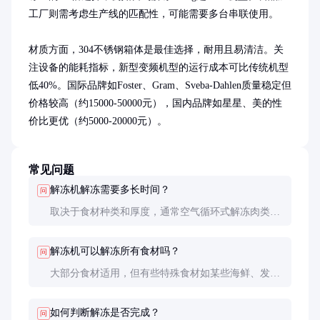
工厂则需考虑生产线的匹配性，可能需要多台串联使用。

材质方面，304不锈钢箱体是最佳选择，耐用且易清洁。关
注设备的能耗指标，新型变频机型的运行成本可比传统机型
低40%。国际品牌如Foster、Gram、Sveba-Dahlen质量稳定但
价格较高（约15000-50000元），国内品牌如星星、美的性
价比更优（约5000-20000元）。
常见问题
解冻机解冻需要多长时间？
问
取决于食材种类和厚度，通常空气循环式解冻肉类需
2-4小时/10cm厚度，水浸式可缩短至1-2小时。真空解
冻最快，约30-60分钟即可完成。
解冻机可以解冻所有食材吗？
问
大部分食材适用，但有些特殊食材如某些海鲜、发酵
食品可能不适合水浸解冻。带包装的食材要注意包装
是否耐水耐热。
如何判断解冻是否完成？
问