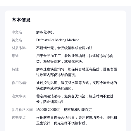
基本信息
中文名
解冻化冰机
英文名
Defroster/Ice Melting Machine
材质/材料
不锈钢外壳，食品级塑料或金属内胆
用途
用于食品加工厂、餐饮业等场所，快速解冻冷冻肉
类、海鲜等食材，或融化冰块。
特性
解冻速度快且均匀，能保持食材原有品质，避免表面
过热而内部仍冻结的情况。
作用/功能
通过控制温度、湿度或水流等方式，实现冷冻食材的
快速解冻或冰块的融化。
注意事项
需定期清洁消毒，避免交叉污染；解冻时间不宜过
长，防止细菌滋生。
参考价格区间
约2000-20000元，视容量和功能而定
选购要点
根据解冻量选择合适容量；关注解冻均匀性、能耗和
卫生设计；优先选择不锈钢材质。