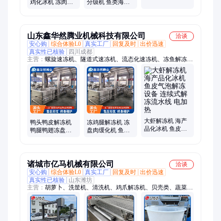
蒸煮锅 全自动土
鸡化冰机 冻肉冻
分级机 鱼类海参
豆片漂烫蒸煮机
鱼解冻流水线 大
自动称重分选机
型气泡解冻池
商用整鸡分选设
备
山东鑫华然腾业机械科技有限公司
洽谈
安心购
综合体验L0
真实工厂
回复及时
出价迅速
真实性已核验
四川成都
主营：
螺旋速冻机、隧道式速冻机、流态化速冻机、冻鱼解冻
机、真空冻干机、液氮速冻机、挂冰机、食品真空冻干机、宠物
食品冻干机、大型水饺速冻机、反转风干机、预制菜螺旋速冻
机、网带式单冻机、大型食品速冻机、宠物粮冻干机、山楂冻干
干燥设备、真空冷冻干燥机、手抓饼单冻机、小鱼烘干机、速冻
油条生产线、双螺旋速冻设备、鸡排冷冻隧道、新型速冻机、龙
利鱼包冰机、哈密瓜球单冻机
大虾解冻机 海产
鸭头鸭皮解冻机
冻鸡腿解冻机 冻
品化冰机 鱼皮气
鸭腿鸭翅冻盘解
盘肉缓化机 鱼盘
泡解冻设备 连续
冻设备 鸭脖化冰
化冻机 鸡翅鸭翅
式解冻流水线 电
流水线 鸭产品融
化冰解冻流水线
加热
冰机
诸城市亿马机械有限公司
洽谈
安心购
综合体验L0
真实工厂
回复及时
出价迅速
真实性已核验
山东潍坊
主营：
胡萝卜、洗筐机、清洗机、鸡爪解冻机、贝壳类、蔬菜净
菜、机械山芋、沙拉净菜、机械薯片、地瓜清洗、土豆清洗、机
械蔬菜、机械鸭苗、机械土豆、机械蒸煮、薯片净菜、芦笋清
洗、机械芋头、机械地瓜、杀菌设备、巴氏灭菌、机械果蔬、果