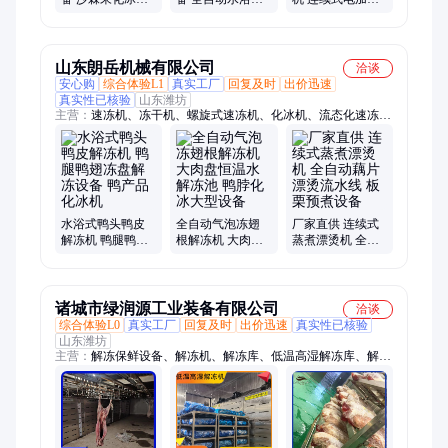
水线 全自动提升
解冻机 海鲜肉类
肉类化冰机 海鲜
水浴式解冻机
解冻设备
鱼类解冻流水线
山东朗岳机械有限公司
洽谈
安心购
综合体验L1
真实工厂
回复及时
出价迅速
真实性已核验
山东潍坊
主营：
速冻机、冻干机、螺旋式速冻机、化冰机、流态化速冻
机、蒸煮漂烫机、巴氏杀菌设备、气泡清洗机、冰水冷却机、烘
干机、洗框机、振动沥水机、提升机
水浴式鸭头鸭皮
全自动气泡冻翅
厂家直供 连续式
解冻机 鸭腿鸭翅
根解冻机 大肉盘
蒸煮漂烫机 全自
冻盘解冻设备 鸭
恒温水解冻池 鸭
动藕片漂烫流水
产品化冰机
脖化冰大型设备
线 板栗预煮设备
诸城市绿润源工业装备有限公司
洽谈
综合体验L0
真实工厂
回复及时
出价迅速
真实性已核验
山东潍坊
主营：
解冻保鲜设备、解冻机、解冻库、低温高湿解冻库、解冻
柜、大型解冻设备、羊酮体解冻机、牛羊肉缓化设备、缓化机、
化冻设备