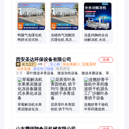
包裹冷链消杀机、巴氏杀菌设备、烘干烘烤设备
鸭腿气泡缓化机
冻猪肉气泡翻浪
冻盘鸡胸肉全自
鸭脖水浴式快速
式缓化机 凤爪自
动解冻机 水浴式
解冻设备 冻盘鸡
动解冻流水线 肉
冻鸭腿解冻设备
肉化冰机
丝化冰清洗沥水
冻鸡腿化冰机
机器
西安圣达环保设备有限公司
洽谈
4年
厂
安心购
综合体验L1
回复及时
出价迅速
真实性已核验
陕西西安
主营：
茶叶微波杀青设备、微波加热设备、微波杀菌设备、草莓
解冻机、豆制品微波烘干设备、猫砂微波烘干设备、盒饭微波加
热设备、宠物食品微波杀菌设备、营养粉微波烘干杀菌机、酱菜
微波杀菌设备、调味品微波烘干杀菌机、肉制品微波脱脂设备、
海产品微波烘干杀菌机、花卉微波烘干杀青设备、休闲食品微波
烘干设备、干果微波烘干杀菌设备、中药材微波烘干设备、中药
饮片微波杀菌设备、化工原料微波烘干设备、木制品微波烘干杀
草莓解冻机水果
花茶茶叶杀青固
连翘炒青干燥机
果泥微波化冻设
色机 烘干均匀 微
中草药微波烘干
菌机、纸制品微波烘干设备、陶瓷微波烘干定型设备、电池材料
备隧道式水果化
波多功能烘干杀
机源头工厂沙棘
微波烘干设备、粉体材料微波烘干设备
冰设备
青设备
叶杀青烘干设备
山东腾瑞翔食品机械有限公司
洽谈