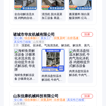
蔬净菜、机械净菜、草莓净菜、机械蛋糕
全自动解冻流水
清洗机 脱水蔬菜
酱菜酱料 辣白菜
线 鸡鸭肉自动化
加工设备 果蔬清
酸菜倒料 亿马机
冰设备 大型鸭货
洗加工 亿马机械
械 翻桶倒料机
解冻机
诸城市华友机械有限公司
洽谈
安心购
综合体验L1
真实工厂
回复及时
出价迅速
真实性已核验
山东潍坊
主营：
洗筐机、挂冰机、气泡清洗机、解冻机、解冻库、蒸汽解
冻机、低温高湿解冻库、真空冷却机、巴氏杀菌机、切丁机、洗
袋机、真空和面机、冷却机、风干机、真空预冷机、速冻机、成
型机、粽叶清洗机、鲜玉米脱粒机、肉饼成型机、真空包装机、
烘干机、拉伸膜包装机
肉类冻盘恒温水
海鲜鱼类解冻设
解冻机 牛肉气泡
肉类冻盘恒温水
备 沙棘果化冰流
化冰机器 鸡翅根
解冻机 牛肉气泡
水线 全自动提升
提升式解冻设备
化冰机器 鸡翅根
水浴式解冻机 华
提升式解冻设备
友牌
华友
山东佳康机械科技有限公司
洽谈
安心购
综合体验L1
回复及时
出价迅速
真实性已核验
山东潍坊