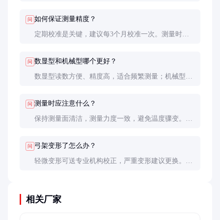
分尺无法触及的深槽、凹槽等部位。普通千分尺弓架
浅，适合测量外径、厚度等。
如何保证测量精度？
问
定期校准是关键，建议每3个月校准一次。测量时保
持测砧与被测面垂直，力度适中，使用标准量块定期
验证精度。
数显型和机械型哪个更好？
问
数显型读数方便、精度高，适合频繁测量；机械型更
耐用、价格低，适合预算有限或环境恶劣的场合。
测量时应注意什么？
问
保持测量面清洁，测量力度一致，避免温度骤变。对
于深槽测量，要确保千分尺完全放入槽内，避免倾斜
造成误差。
弓架变形了怎么办？
问
轻微变形可送专业机构校正，严重变形建议更换。日
常使用要避免碰撞，存放时不要受压。
相关厂家