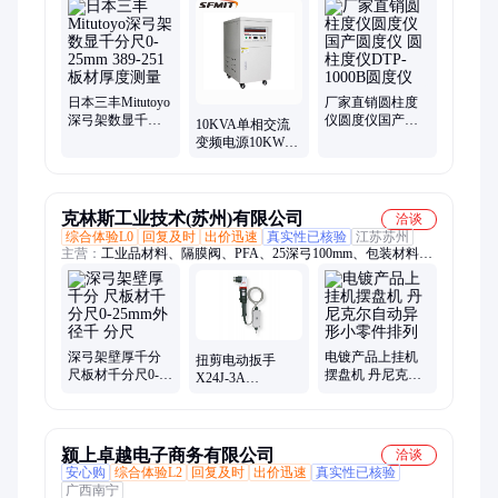
光学工具、硬度机仪、盘头齿轮、纸张纸板、性试验机、机硬度
仪、数显显微、工具测量、金相试样、液压水冷、光纤检测、热
平板法、表测量尺、显微硬度计、万能拉力试验机、轮廓仪、清
洁度检测仪、端子截面分析仪、金相磨抛机、Cod氨氮总磷总氮
日本三丰Mitutoyo
厂家直销圆柱度
深弓架数显千分
仪圆度仪国产圆
10KVA单相交流
尺0-25mm 389-251
度仪 圆柱度仪
变频电源10KW变
板材厚度测量
DTP-1000B圆度仪
频电源频率电压
功率可调稳压稳
频
克林斯工业技术(苏州)有限公司
洽谈
综合体验L0
回复及时
出价迅速
真实性已核验
江苏苏州
主营：
工业品材料、隔膜阀、PFA、25深弓100mm、包装材料、
智能数显工具
深弓架壁厚千分
电镀产品上挂机
扭剪电动扳手
尺板材千分尺0-
摆盘机 丹尼克尔
X24J-3A
25mm外径千 分尺
自动异形小零件
M16M20M22M24M27M30
排列
工程高效率扭剪
扳手
颍上卓越电子商务有限公司
洽谈
安心购
综合体验L2
回复及时
出价迅速
真实性已核验
广西南宁