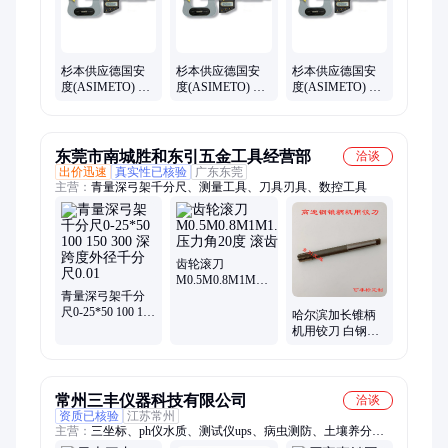
米卡萨、TORAY东丽浓度仪、TSubosaka、otsuka大塚、IMV爱
睦威、SAN-EI三英、日本kosaka小坂、USHIO牛尾、KASUGA
春日、REVOX莱宝克斯、大泽OSAWA
杉本供应德国安
杉本供应德国安
杉本供应德国安
度(ASIMETO) 深
度(ASIMETO) 深
度(ASIMETO) 深
弓架千分尺_157-
弓架千分尺_157-
弓架千分尺_157-
01-4
01-0
01-5
东莞市南城胜和东引五金工具经营部
洽谈
出价迅速
真实性已核验
广东东莞
主营：
青量深弓架千分尺、测量工具、刀具刃具、数控工具
齿轮滚刀
M0.5M0.8M1M1.5M2M2.5M3M4M5M6
青量深弓架千分
压力角20度 滚齿
尺0-25*50 100 150
刀 非标 东引工具
哈尔滨加长锥柄
300 深跨度外径千
机用铰刀 白钢高
分尺0.01
精度铰刀 高速钢
绞刀非标定制12-
40mm
常州三丰仪器科技有限公司
洽谈
资质已核验
江苏常州
主营：
三坐标、ph仪水质、测试仪ups、病虫测防、土壤养分、