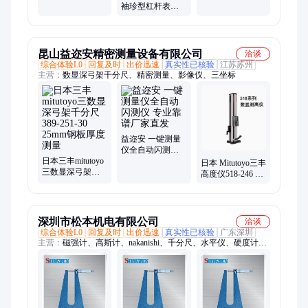
度0-25mm0.001测
显深度尺 防尘防
袖珍型杠杆表百
板厚深跨度尺
油高精度台阶孔
分表千分表小校
深测量
表513-501E/501T
昆山益迩安精密测量设备有限公司
洽谈
综合体验L0
回复及时
出价迅速
真实性已核验
江苏苏州
主营：
数显深弓架千分尺、精密测量、影像仪、三坐标
益迩安 一键测量
仪全自动闪测仪
日本三丰mitutoyo
专业靠谱厂家直
日本 Mitutoyo三丰
三数显深弓架千
发
高度仪518-246 一
分尺389-251-30
维带气浮高精度
25mm钢板厚度测
数显测高仪
量
深圳市松本机电有限公司
洽谈
综合体验L0
回复及时
出价迅速
真实性已核验
广东深圳
主营：
磁强计、高斯计、nakanishi、千分尺、水平仪、硬度计、
杠杆千分表、磁通计、标准表、电子秤、分板机主轴、高速电主
轴、高频铣、电动打磨机、超声波打磨机、nsk高速主轴、扭力
扳手、磁性表座、浮动去毛刺主轴、浮动主轴、自动换刀主轴、
rsk水平仪、磁性水平仪、去毛刺研磨刷、RBZ高速主轴