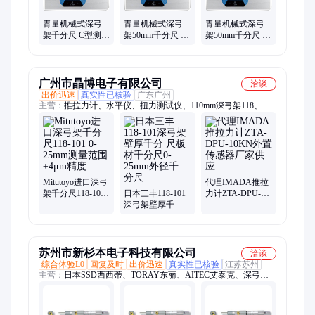
青量机械式深弓
青量机械式深弓
青量机械式深弓
架千分尺 C型测头
架50mm千分尺 B
架50mm千分尺 A
适用广泛 操作简
型测头 高精度测
型测头 操作简便
便
广州市晶博电子有限公司
洽谈
出价迅速
真实性已核验
广东广州
主营：
推拉力计、水平仪、扭力测试仪、110mm深弓架118、安
规综合测试仪、扭力扳手、电子天平、IQ206085雾度计、
IMADA推拉力计、motive拉力计、力新宝测力计、彩谱色差计、
FSK水平仪、SHIMPO拉力计
Mitutoyo进口深弓
代理IMADA推拉
架千分尺118-101
日本三丰118-101
力计ZTA-DPU-
0-25mm测量范围
深弓架壁厚千分
10KN外置传感器
±4μm精度
尺板材千分尺0-
厂家供应
25mm外径千 分尺
苏州市新杉本电子科技有限公司
洽谈
综合体验L0
回复及时
出价迅速
真实性已核验
江苏苏州
主营：
日本SSD西西蒂、TORAY东丽、AITEC艾泰克、深弓架
千分尺、日本中山TRUSCO、MORITEX茉莉特、日本武藏
MUSASHI、日本淀川YODOGAWA、日本CEDAR思达、日本
PISCO匹士克、日本SIMCO思美高、KIKUSUI菊水、MIKASA