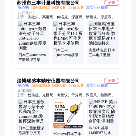
苏州市三丰计量科技有限公司
洽谈
安心购
综合体验L3
回复及时
出价迅速
真实性已核验
江苏苏州
主营：
测微头、高度尺、伸缩规、深度尺、钢量块、厚度表、分
表杆、轮廓仪、影像仪、座支架、外母线、数显卡、圆度仪、风
量罩、比较仪、硬度机、测量仪、高度规、千分表、硬度计、测
量机、切割机、杠杆卡、显微镜、双球管
日本三丰
测量精准度 日本
日本三丰mitutoyo
（mitutoyo)极限千
三丰电子数显百
三数显深弓架千
分尺113 系列
分表 数据直观易
分尺389-251-30
LMM 可作为极限
读 电池续航持久
25mm钢板厚度测
卡规使用
量
淄博瑞盛丰精密仪器有限公司
洽谈
安心购
综合体验L0
回复及时
出价迅速
真实性已核验
山东淄博
主营：
校准规、光栅尺、测量仪、千分尺、深度尺、检测尺、度
角尺、水平尺、内外卡、测试仪、角度尺、厚度表、水平仪、划
线头、宽度尺、百分表、测厚规、测力计、倒角规、闪测仪、测
量规、杠杆表、镶嵌机、伸缩规、圆度仪
日本三量数显深
INSIZE 英示
弓架千分尺高精
1149IP67 防水数
Mitutoyo日本三丰