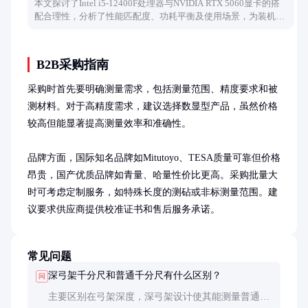
本文探讨了Intel i5-12400F处理器与NVIDIA RTX 5060显卡的搭
配合理性，分析了性能匹配度、功耗平衡及使用场景，为装机用
户提供实用参考。
B2B采购指南
采购时首先要明确测量需求，包括测量范围、精度要求和被
测材料。对于高精度需求，建议选择数显型产品，虽然价格
较高但能显著提高测量效率和准确性。

品牌方面，国际知名品牌如Mitutoyo、TESA质量可靠但价格
昂贵，国产优质品牌如青量、哈量性价比更高。采购批量大
时可考虑定制服务，如特殊长度的测砧或非标测量范围。建
议要求供应商提供校准证书和售后服务承诺。
常见问题
深弓架千分尺和普通千分尺有什么区别？
问
主要区别在弓架深度，深弓架设计使其能测量普通千