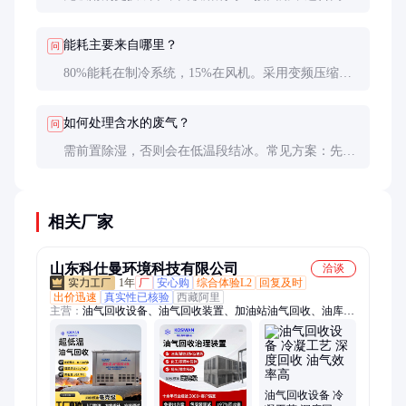
度（＞5000mg/m³）废气。长期运行成本仅为活性炭
的1/3-1/2。
能耗主要来自哪里？
问
80%能耗在制冷系统，15%在风机。采用变频压缩机
和热回收设计可降耗20-30%。建议搭配余冷利用装
置。
如何处理含水的废气？
问
需前置除湿，否则会在低温段结冰。常见方案：先通
过5℃预冷除水，再进入深冷段回收有机物。湿度＞
80%时建议增加转轮除湿。
相关厂家
山东科仕曼环境科技有限公司
洽谈
1年
厂
安心购
综合体验L2
回复及时
出价迅速
真实性已核验
西藏阿里
主营：
油气回收设备、油气回收装置、加油站油气回收、油库油
气回收、油罐车油气回收、油气回收系统、三次油气回收、码头
油气回收、化工厂油气回收、炼油厂油气回收、成品油油气回
收、汽油油气回收、柴油油气回收、航空煤油油气回收、原油油
气回收、冷凝油气回收、吸附油气回收、油气回收成套设备、油
气回收治理设备、油气回收环保设备、油气回收智能设备、撬装
油气回收设备 冷