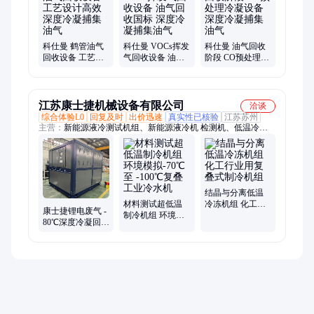
置、油库油气回收、储油罐油气回收、鹤管油气回收设备、罐区
油气回收、油罐车油气回收装置、海湾油气回收、加油机油气回
收系统、油气回收、溶剂回收设备、溶剂回收装置、冷凝尾气处
理装置
科仕曼 鹤管油气
科仕曼 VOCs挥发
科仕曼 油气回收
回收设备 工艺设
气回收设备 油气
阶段 CO预处理冷
计高效 深度冷凝
回收国标 深度冷
凝设备 深度冷凝
捕集油气
凝捕集油气
捕集油气
江苏康士捷机械设备有限公司
洽谈
综合体验L0
回复及时
出价迅速
真实性已核验
江苏苏州
主营：
新能源液冷测试机组、新能源液冷机 检测机、低温冷冻
机、温度控制器、深冷冷冻机组、自复叠冷冻机组、航空航天制
冷机组、生物制造制冷机组、新材料制冷机组、化工冰机、反应
釜控温冷水机、制药制冷机组、煤油测试用制冷机组、新能源制
冷机组、高低温液冷测试机、制冷机组、冷水机组、储能液冷循
环温控机组、高低温液冷恒温机组、新能源温控测试机组、乙二
结晶与分离低温
醇螺杆制冷机组、新材料生产用冷水机、工业冷风机、新材料测
材料测试超低温
冷冻机组 化工行
康士捷锂电废气 -
制冷机组 环境模
业用复叠式制冷
试高低温机、冷热一体机组
80℃深度冷凝回
拟-70℃ 至 -100℃
机组
收设备 复叠式冷
复叠工业冷水机
水机组