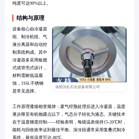
纯度可达90%以上。
结构与原理
设备核心由冷凝器
组、制冷机组、气
液分离器和自动控
制系统构成。其中
冷凝器多采用板翅
式或管壳式设计，
材料需耐低温腐
蚀，316L不锈钢
洛阳沃虹石化设备有限公司
是常见选择。

工作原理遵循相变规律：废气经预处理后进入冷凝器，温度
逐步降至有机物露点以下，气态分子转化为液态。关键技术
在于温度梯度控制——经验表明，每级温差保持15-20℃时，
能耗与回收效率达到最佳平衡。深冷段通常采用复叠式制冷
系统，最低温度可达-80℃。