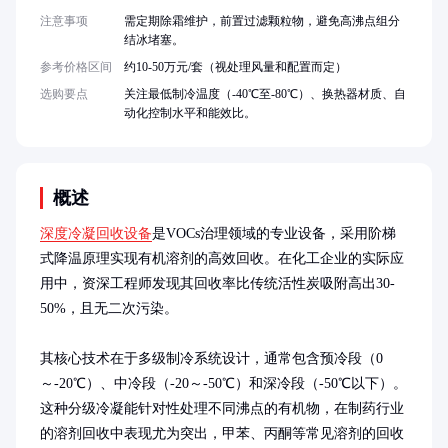
注意事项
需定期除霜维护，前置过滤颗粒物，避免高沸点组分
结冰堵塞。
参考价格区间
约10-50万元/套（视处理风量和配置而定）
选购要点
关注最低制冷温度（-40℃至-80℃）、换热器材质、自
动化控制水平和能效比。
概述
深度冷凝回收设备
是VOCs治理领域的专业设备，采用阶梯
式降温原理实现有机溶剂的高效回收。在化工企业的实际应
用中，资深工程师发现其回收率比传统活性炭吸附高出30-
50%，且无二次污染。

其核心技术在于多级制冷系统设计，通常包含预冷段（0
～-20℃）、中冷段（-20～-50℃）和深冷段（-50℃以下）。
这种分级冷凝能针对性处理不同沸点的有机物，在制药行业
的溶剂回收中表现尤为突出，甲苯、丙酮等常见溶剂的回收