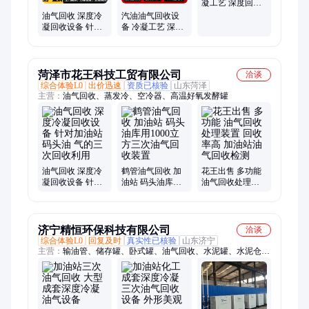
式油气回收、油气回收定制
凝工艺 深度回收
油气效率高
油气回收 深度冷
汽油油气回收设
凝回收设备 针对
备 冷凝工艺 深度
加油站码头油 气
回收 效率更高
的三次回收利用
菏泽市花王科技工贸有限公司
洽谈
综合体验L0
出价迅速
资质已核验
山东菏泽
主营：
油气回收、蒸发冷、空冷器、高温好氧发酵罐
油气回收 深度冷
鹤管油气回收 加
花王出售 多功能
凝回收设备 针对
油站 码头油库用
油气回收处理装
加油站码头油 气
1000立方三次油
置 回收率高 加油
的三次回收利用
气回收装置
站油气回收检测
济宁精恒环保科技有限公司
洽谈
综合体验L0
回复及时
真实性已核验
山东济宁
主营：
输油管、储存罐、卧式罐、油气回收、水泥罐、水泥仓、
搅拌罐、钢结构、大容积、双层罐、螺栓球、保温罐、加油站、
柴油罐、储油罐、集装箱、压缩罐、复合管、防爆罐、标准油、
撬装站、配料罐、水泥灌、储罐化工、网架结构、钢构网架