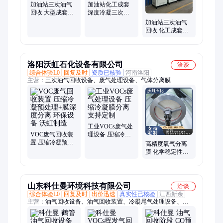
加油站三次油气
加油站化工成套
回收 大型成套深
深度冷凝三次油
度冷凝油气设备
气回收设备 外形
加油站三次油气
美观
回收 化工成套深
度冷凝油气设备
洛阳沃虹石化设备有限公司
洽谈
综合体验L0
回复及时
资质已核验
河南洛阳
主营：
三次油气回收设备、废气处理设备、气体分离膜
工业VOCs废气处
VOC废气回收装
理设备 压缩冷凝
置 压缩冷凝预处
膜分离 支持定制
高精度氧气分离
理+膜深度分离 环
膜 化学稳定性强
保设备 沃虹制造
量身定制 寿命 8
年
山东科仕曼环境科技有限公司
洽谈
综合体验L0
回复及时
出价迅速
真实性已核验
江西新余
主营：
油气回收设备、油气回收装置、冷凝尾气处理设备、
VOCs回收设备、VOCs回收装置、加油站三次油气回收设备、加
油站三次油气回收装置、码头油气回收装置、油田油气回收装