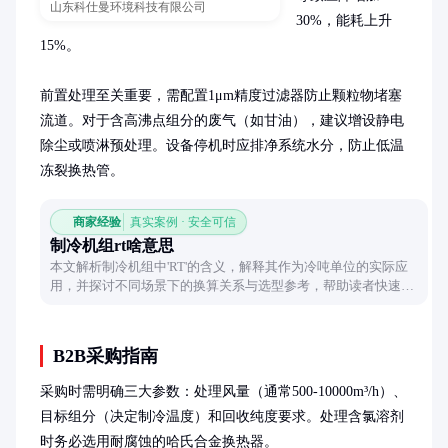
山东科仕曼环境科技有限公司
30%，能耗上升
15%。

前置处理至关重要，需配置1μm精度过滤器防止颗粒物堵塞
流道。对于含高沸点组分的废气（如甘油），建议增设静电
除尘或喷淋预处理。设备停机时应排净系统水分，防止低温
冻裂换热管。
商家经验
真实案例 · 安全可信
制冷机组rt啥意思
本文解析制冷机组中'RT'的含义，解释其作为冷吨单位的实际应
用，并探讨不同场景下的换算关系与选型参考，帮助读者快速理
解这一专业术语。
B2B采购指南
采购时需明确三大参数：处理风量（通常500-10000m³/h）、
目标组分（决定制冷温度）和回收纯度要求。处理含氯溶剂
时务必选用耐腐蚀的哈氏合金换热器。
