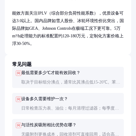
能效方面关注IPLV（综合部分负荷性能系数），优质设备可
达3.0以上。国内品牌如雪人股份、冰轮环境性价比突出，国
际品牌如GEA、Johnson Controls在极端工况下更可靠。5万
m³/h处理能力的标准配置约120-180万元，定制化方案价格上
浮30-50%。
常见问题
最低需要多少℃才能有效回收？
问
取决于目标组分沸点，通常比其沸点低15-20℃。苯
系物需-30～-40℃，二氯甲烷需-60℃以下。混合废气
需多级冷凝。
设备多久需要维护一次？
问
日常检查压力表、油位；每月清理过滤器；每季度校
验传感器；年度大修包括制冷剂充注和密封检测。高
粉尘环境需缩短周期。
与活性炭吸附相比优势在哪？
问
无吸附剂更换成本，回收溶剂可直接回用，适合高浓