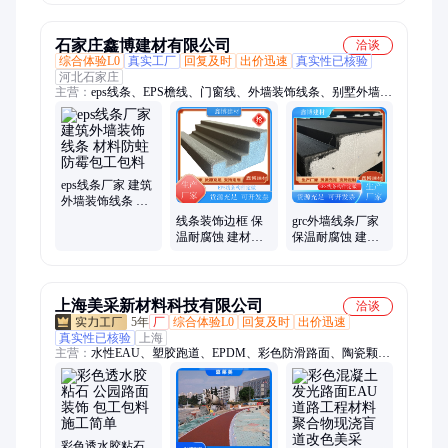
石家庄鑫博建材有限公司
洽谈
综合体验L0
真实工厂
回复及时
出价迅速
真实性已核验
河北石家庄
主营：
eps线条、EPS檐线、门窗线、外墙装饰线条、别墅外墙装
饰线条、热固聚合聚苯板装饰线条、热固复合装饰线条、eps造
型、外墙窗套、EPS构件、eps窗套、eps梁托、外墙eps线、别墅
eps构件、渗透板、硅质板、影背墙画EPS造型、AEPS、硅质板
线条、热固聚合聚苯板、热固复合聚苯板、A级防火线条、EPS
泡沫浮雕、AEPS构件、AEPS线条
eps线条厂家 建筑
外墙装饰线条 材
料防蛀防霉包工
线条装饰边框 保
grc外墙线条厂家
包料
温耐腐蚀 建材加
保温耐腐蚀 建材
工 时尚中式 鑫博
加工 耐寒耐热材
建材
质 鑫博
上海美采新材料科技有限公司
洽谈
5年
厂
综合体验L0
回复及时
出价迅速
真实性已核验
上海
主营：
水性EAU、塑胶跑道、EPDM、彩色防滑路面、陶瓷颗
粒、混凝土改色、彩色混凝土、彩色路面、彩色透水混凝土、透
水混凝土、透水胶粘石、胶粘石、水洗石、彩色透水胶粘石、夜
光路面、MMA彩色防滑路面、水性sp彩色防滑路面、水性彩色
防滑、无振动止滑坡道、坡道材料、mma彩色防滑路面、艺术压
花地坪、MMA彩色沥青路面、3D立体墙体彩绘、路面防滑涂料
彩色透水胶粘石