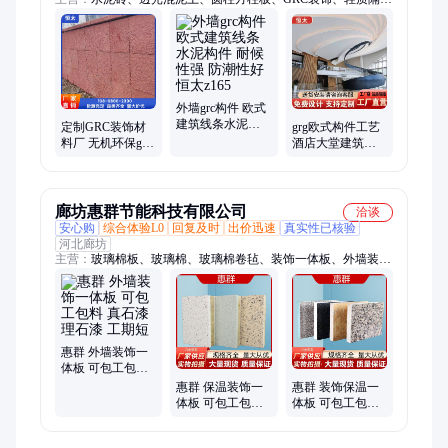
板、别墅外墙线条、石膏格栅、grg材料、grc线条、grc轻质隔墙
板、grc板、uhpc高强混泥土、eps构件、石膏线条
外墙grc构件 欧式
建筑线条水泥构
定制GRC装饰材
grg欧式构件工艺
件 耐候性强 防潮
料厂 无机环保grg
酒店大堂建筑装
性好 恒太z165
生产安装一条龙
饰 可塑性强 一站
包工包料 恒太x
式服务 恒太z142
廊坊惠群节能科技有限公司
洽谈
安心购
综合体验L0
回复及时
出价迅速
真实性已核验
河北廊坊
主营：
玻璃棉板、玻璃棉、玻璃棉卷毡、装饰一体板、外墙装饰
一体板、硅酸铝卷毡、柔性防火卷材、岩棉板、岩棉复合板、橡
塑板、橡塑管、硅酸铝管、硅酸铝板、岩棉管、玻璃棉管、聚氨
酯板、硅酸盐管、防火岩棉、岩棉保温板、彩色橡塑管、B1级橡
塑保温板、硅酸铝针刺毯、陶瓷纤维针刺毯、硅酸铝柔性防火包
裹、B1级橡塑板
惠群 外墙装饰一
体板 可包工包料
真石漆理石漆 工
惠群 保温装饰一
惠群 装饰保温一
期短
体板 可包工包料
体板 可包工包料
陶瓷面砖 适用范
岩棉挤塑聚苯 施
围广
工方案