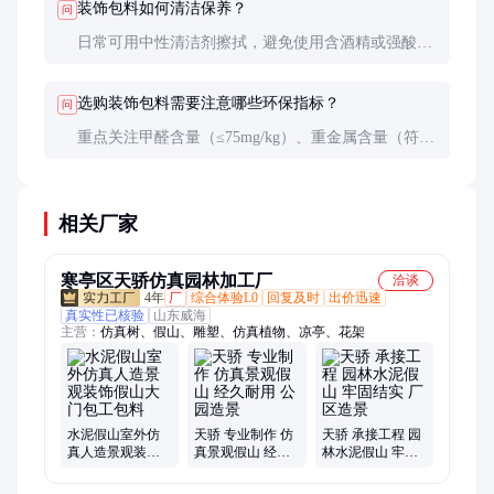
装饰包料如何清洁保养？
问
日常可用中性清洁剂擦拭，避免使用含酒精或强酸碱
的清洁剂。真皮包料需定期使用专用护理剂保养。
选购装饰包料需要注意哪些环保指标？
问
重点关注甲醛含量（≤75mg/kg）、重金属含量（符合
EN71-3标准）、邻苯二甲酸酯含量（≤0.1%）等指
标。
相关厂家
寒亭区天骄仿真园林加工厂
洽谈
4年
厂
综合体验L0
回复及时
出价迅速
真实性已核验
山东威海
主营：
仿真树、假山、雕塑、仿真植物、凉亭、花架
水泥假山室外仿
天骄 专业制作 仿
天骄 承接工程 园
真人造景观装饰
真景观假山 经久
林水泥假山 牢固
假山大门包工包
耐用 公园造景
结实 厂区造景
料