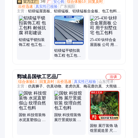
3年
厂
安心购
综合体验L0
回复及时
出价迅速
真实性已核验
广东揭阳
主营：
铝镁锰屋面板、铝镁锰板、铝镁锰板合金板、包工包料、
铝镁锰合金板、铝镁锰瓦、铝镁锰鱼鳞瓦、铝镁锰菱形瓦、铝镁
锰平锁扣、钛锌板、阶梯瓦、铝镁锰复合板、铝合金瓦、暖葺
瓦、竖葺瓦、金属暖葺瓦、铝镁锰金属屋面、鱼鳞瓦、平锁扣
瓦、直立锁边铝镁锰屋面板、铝瓦、金属复合瓦、金属竖葺瓦、
铝镁锰屋面系统、铝镁锰合金屋面板、叠搭瓦
铝镁锰平锁扣装
25-430 钛锌合金
饰工程 包工包料
屋面板 公司 用于
耐候抗腐 祥彩建
别墅住宅 包工包
铝镁锰平锁扣装
设
料
饰工程 包工包料
防火防腐耐用 祥
彩建设
鄄城县国钦工艺品厂
洽谈
综合体验L1
回复及时
出价迅速
真实性已核验
山东菏泽
主营：
仿真狮子、仿真动物、老虎仿真、梅花鹿仿真、大熊猫仿
真、仿真动物模型、仿真动物标本、仿真恐龙、仿真植物墙、动
物标本、仿真景观树、腊叶植物标本、金猫标本、恐龙模型、场
馆地面绿化、仿真鸟类、仿真骆驼、仿真北极熊、仿真丹顶鹤、
电动机械马、仿真动物雕塑、动物仿真模型、仿真动物表演服、
动物仿真
国钦 科技馆装饰
国钦 科技馆装饰
水泥直塑假山 纹
展厅景观软装 纹
理自然 包工包料
理自然 包工包料
国钦 展厅装饰 场
馆景观造景 尺寸
定制 包工包料