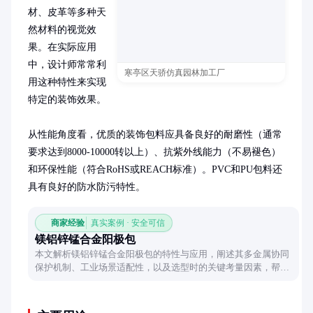
材、皮革等多种天
然材料的视觉效
果。在实际应用
中，设计师常常利
寒亭区天骄仿真园林加工厂
用这种特性来实现
特定的装饰效果。

从性能角度看，优质的装饰包料应具备良好的耐磨性（通常
要求达到8000-10000转以上）、抗紫外线能力（不易褪色）
和环保性能（符合RoHS或REACH标准）。PVC和PU包料还
具有良好的防水防污特性。
商家经验
真实案例 · 安全可信
镁铝锌锰合金阳极包
本文解析镁铝锌锰合金阳极包的特性与应用，阐述其多金属协同
保护机制、工业场景适配性，以及选型时的关键考量因素，帮助
读者全面了解这一防腐技术方案。