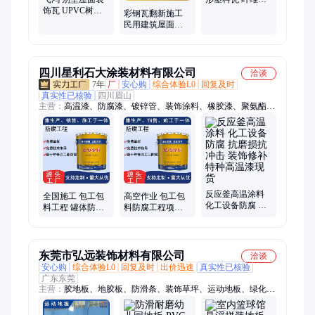
饰瓦 UPVC树脂
脂瓦 隔音降噪强
彩钢瓦翻新施工
瓦 防腐隔热可包
度高
民用建筑屋面瓦
工包料
除锈 耐老化彩色
压型瓦 飞鸿
四川星利石大涂装材料有限公司
洽谈
7年
厂
安心购
综合体验L0
回复及时
真实性已核验
四川眉山
主营：
高温漆、防腐漆、镀锌管、装饰涂料、橡胶漆、聚氨酯、
聚乙烯、镀锌板、氟碳漆、地坪面漆、高温涂料、橡胶涂料、防
腐油漆、防霉涂料、富锌底漆、地坪涂料、环氧地坪、封闭底
漆、防腐底漆、氟碳面漆、环氧富锌、罩光清漆、防腐面漆、氯
化橡胶、建筑塔体
反应釜高温涂料
全国施工 包工包
高空作业 包工包
化工设备防腐 抗
料工程 罐体防腐
料防腐工程项目
磨损抗冲击 装饰
工程 承接 找施工
外墙翻新装饰工
修补 特种高温漆
队 装饰翻新 工程
程 提供工艺方案
现货
建设
东莞市弘远装饰材料有限公司
洽谈
安心购
综合体验L0
回复及时
出价迅速
真实性已核验
广东东莞
主营：
胶地板、地胶板、防滑条、装饰草坪、运动地板、绿化草
坪、卷材地板、石塑地板、塑料地板、定制地板、工业地板、医
院地板、人造草坪、拼装地板、透心地胶、悬浮地板、运动木地