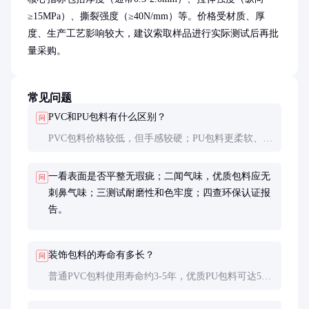
≥15MPa）、撕裂强度（≥40N/mm）等。价格受材质、厚
度、生产工艺影响较大，建议索取样品进行实际测试后再批
量采购。
常见问题
PVC和PU包料有什么区别？
问
PVC包料价格较低，但手感较硬；PU包料更柔软、透
气性更好，价格也更高。PU的耐磨性和耐低温性能通
常优于PVC。
一看表面是否平整无瑕疵；二闻气味，优质包料应无
问
刺鼻气味；三测试耐磨性和色牢度；四查环保认证报
告。
装饰包料的寿命有多长？
问
普通PVC包料使用寿命约3-5年，优质PU包料可达5-8
年。真皮包料保养得当可使用10年以上。