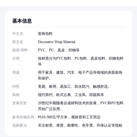
基本信息
中文名
装饰包料
英文名
Decorative Wrap Material
材质/用料
PVC、PU、真皮、织物等
分类
按材质分为PVC包料、PU包料、真皮包料、织物包料
等
用途
用于家具、建筑、汽车、电子产品等领域的表面装饰
和保护。
特性
美观、耐用、易加工、防水防污、触感舒适。
风格
现代简约、欧式古典、工业风、田园风等
发展历史
20世纪中期随着合成材料技术的发展，PVC和PU包料
开始广泛应用。
参考价格区间
约10-500元/平方米，视材质和工艺而定
选购要点
关注材质、厚度、耐磨性、色牢度、环保认证等指标