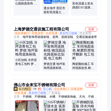
公园路面装饰 包
彩色混凝土发光
工包料 施工简单
路面EAU道路工
透水地坪 景区市
程材料聚合物现
政彩色混凝土路
浇盲道改色美采
面施工材料 美采
上海梦德交通设施工程有限公司
洽谈
综合体验L0
回复及时
出价迅速
真实性已核验
河北沧州
主营：
地坪装饰用道路标线、道闸、道路划线、交通设施减速带
小区划线 冷拌沥
青包工包料 梦德
梦德交通 地坪装
陶瓷颗粒施工 车
地坪装饰用道路
饰用道路标线 物
间地面改色 耐磨
标线
流园反光路面标
防滑地坪翻新 包
志划线 包工包料
工包料
佛山市金来宝不锈钢有限公司
洽谈
5年
档
安心购
综合体验L3
回复及时
出价迅速
真实性已核验
广东清远
主营：
不锈钢、不锈钢板、水槽、不锈钢装饰板、天沟、不锈钢
水槽、激光切割加工、钣金加工、排水沟盖板、缝隙式排水沟、
地沟盖板、拉丝不锈钢、格栅板、不锈钢加工、镀钛不锈钢、镜
面不锈钢、色板、蚀刻不锈钢、波纹板、乱纹不锈钢、镀铜不锈