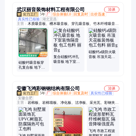
武汉丽音装饰材料工程有限公司
洽谈
5年
厂
综合体验L0
回复及时
出价迅速
真实性已核验
湖北宜昌
主营：
木质吸音板、槽木吸音板、穿孔吸音板、竹木纤维吸音
板、陶铝吸音板、聚酯纤维吸音板、软包吸音板、微孔吸音板、
木丝吸音板、机房吸音板、建筑隔音板、吸音棉、无机纤维喷涂
硅酸钙a级防火吸
复合硅酸钙冲孔
音板 吊顶天花板
吸音板 地下室装
装饰板 包工包料
硅酸钙吸音板穿
饰隔音板 包工包
丽音g
孔复合板 地下室
料 丽音g
装饰隔音板 包工
包料 丽音g
安徽飞鸿彩钢钢结构有限公司
洽谈
5年
厂
综合体验L0
回复及时
真实性已核验
安徽合肥
主营：
岩棉板、岩棉墙板、净化板、洁净板、采光瓦、彩钢夹芯
板、彩钢围挡、施工围挡、小草围挡、彩钢翻新施工、彩钢瓦、
活动板房、树脂瓦、硅岩板、烘道板、铝镁锰板、岩棉顶板、道
路围挡、泡沫夹芯板、彩钢车棚、钢结构厂房、钢结构施工、彩
钢
飞鸿 市政工程波
飞鸿 别墅屋面装
形塑料瓦 纤维树