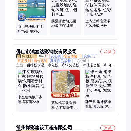
板、防静电地板、办公室地板、楼梯止滑条、幼儿园地板、防滑
地板胶、篮球馆地板、楼道防滑地板、医院病房地板
防滑耐磨幼儿园
室内篮球馆悬浮
地板 PVC儿童胶
拼装地板 学校体
羽毛球地板 羽毛
地板 弘远装饰 包
育实木运动地板
球场运动胶板
工包料施工
色彩丰富 弘远
PVC运动地板 弘
远装饰 可包工包
料
佛山市鸿鑫达彩钢板有限公司
洽谈
3年
厂
安心购
综合体验L3
真实工厂
回复及时
出价迅速
真实性已核验
广东佛山
主营：
岩棉板保温、净化板、彩钢夹芯板、冲孔吸音板、彩钢
瓦、夹芯板彩钢瓦、玻镁岩棉夹芯板、玻镁岩棉板、不老泡彩钢
板、硫氧镁板、机制中空玻镁彩钢板、手工玻镁彩钢板、玻镁彩
钢板、聚氨酯夹芯板、泡沫夹芯板、不老泡净化板、硅岩净化
板、彩钢岩棉夹芯板、防火岩棉夹芯板、岩棉复合板、岩棉保温
板、彩钢复合板、夹心板、岩棉瓦、100厚岩棉夹芯板
中空玻镁板厂家
隔墙吊顶装饰用
珠三角 泡沫板净
双玻镁净化岩棉
隔音材料 防水隔
化板 复合板 隔热
板 具有抗静电 抗
音 包工包料
防火 优质供应 无
菌等效果 按需定
尘车间洁净板 鸿
制 饰面玻镁板
鑫达
常州祥彩建设工程有限公司
洽谈