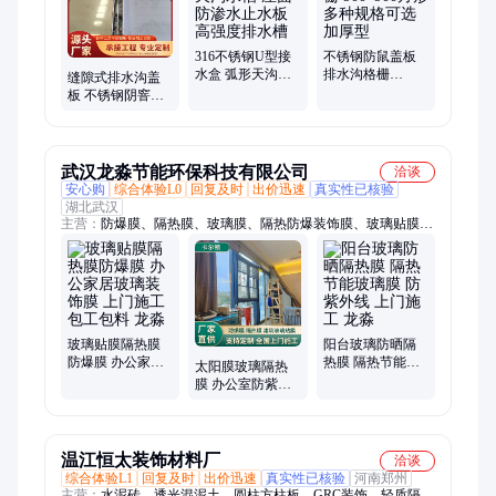
钢、屏风、井盖、不锈钢管、不锈钢收边条
316不锈钢U型接
不锈钢防鼠盖板
水盒 弧形天沟水
排水沟格栅
缝隙式排水沟盖
槽 屋面防渗水止
900*900方形 多种
板 不锈钢阴窨绿
水板 高强度排水
规格可选 加厚型
化装饰隐形排水
槽
盖板 支持包料加
工
武汉龙淼节能环保科技有限公司
洽谈
安心购
综合体验L0
回复及时
出价迅速
真实性已核验
湖北武汉
主营：
防爆膜、隔热膜、玻璃膜、隔热防爆装饰膜、玻璃贴膜、
保护贴膜、隔热贴膜、防爆贴膜、隐私贴膜、电梯炫彩膜、隔热
防晒膜、防爆隐私膜、隔热保护膜、窗户保护膜、玻璃保护膜、
防爆保护膜、玻璃幕墙贴膜、白色圆点渐变膜、室内保护隐私
膜、玻璃单向透视膜、建筑玻璃贴膜
玻璃贴膜隔热膜
阳台玻璃防晒隔
防爆膜 办公家居
热膜 隔热节能玻
太阳膜玻璃隔热
玻璃装饰膜 上门
璃膜 防紫外线 上
膜 办公室防紫外
施工 包工包料 龙
门施工 龙淼
线膜 多种规格 支
淼
持定制 卡尔顿
温江恒太装饰材料厂
洽谈
综合体验L1
回复及时
出价迅速
真实性已核验
河南郑州
主营：
水泥砖、透光混泥土、圆柱方柱板、GRC装饰、轻质隔墙