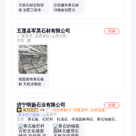
天然石材定制安
沙安娜米黄石材
装 别墅工程专用
18规格别墅大理
石材装饰 高端大
石工艺加工安装
气石材铺设
典雅装饰之选
五莲县军昊石材有限公司
洽谈
厂家直供
品质保证
山东日照
主营：
[]
墙面装饰青石板
材 天然冰裂纹石
材 地铺石碎拼石
军昊石材
济宁明扬石业有限公司
洽谈
4年
厂
综合体验L0
回复及时
出价迅速
真实性已核验
山东济宁
主营：
青石板、石栏杆、柱顶石、寺庙园林用石、青石地铺石、
台明石、庭院地铺石、河道石栏杆、景区石栏杆、广场地铺石