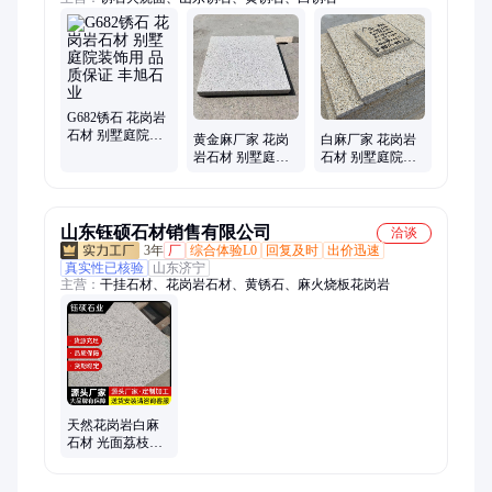
G682锈石 花岗岩
石材 别墅庭院装
黄金麻厂家 花岗
白麻厂家 花岗岩
饰用 品质保证 丰
岩石材 别墅庭院
石材 别墅庭院装
旭石业
装饰用 品质保证
饰用 品质保证 丰
丰旭石业
旭石业
山东钰硕石材销售有限公司
洽谈
3年
厂
综合体验L0
回复及时
出价迅速
真实性已核验
山东济宁
主营：
干挂石材、花岗岩石材、黄锈石、麻火烧板花岗岩
天然花岗岩白麻
石材 光面荔枝面
火烧面 外墙干挂
地铺工程 别墅装