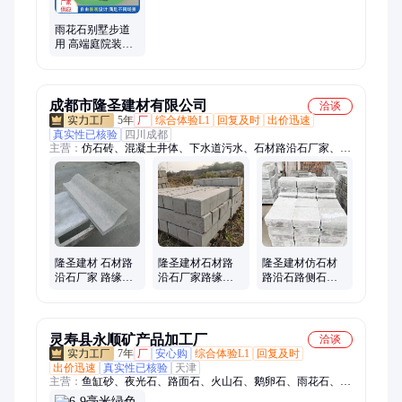
雨花石别墅步道
用 高端庭院装饰
石材 厂家批发源
头供应 德瑞矿业
成都市隆圣建材有限公司
洽谈
5年
厂
综合体验L1
回复及时
出价迅速
真实性已核验
四川成都
主营：
仿石砖、混凝土井体、下水道污水、石材路沿石厂家、混
凝土路缘石、混凝土承插管、人行道路侧石
隆圣建材 石材路
隆圣建材石材路
隆圣建材仿石材
沿石厂家 路缘石
沿石厂家路缘石
路沿石路侧石别
别墅庭院装饰用
别墅庭院装饰用
墅庭院装饰用
灵寿县永顺矿产品加工厂
洽谈
7年
厂
安心购
综合体验L1
回复及时
出价迅速
真实性已核验
天津
主营：
鱼缸砂、夜光石、路面石、火山石、鹅卵石、雨花石、洗
米石、水洗石、机制石子、水磨石子、胶粘石、石英砂、烘干