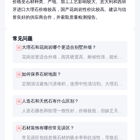
价格受石材种类、产地、加工工艺影响较大。意大利和西班
牙进口大理石价格较高，国产花岗岩性价比较高。建议与信
誉良好的供应商合作，并索取质量检测报告。
常见问题
大理石和花岗岩哪个更适合别墅外墙？
问
花岗岩更适合外墙，因其硬度高、耐候性强，能长期
抵御风雨侵蚀。大理石硬度较低，更适合室内装饰。
如何保养石材地面？
问
定期清洁避免污渍堆积，使用中性清洁剂。大理石需
每年做一次结晶处理，花岗岩可每2-3年做一次防
护。
人造石和天然石有什么区别？
问
人造石颜色和纹理一致性好，价格较低，但缺乏天然
石的独特美感。天然石纹理自然，但可能存在色差和
缺陷。
石材装饰有哪些常见误区？
问
常见误区包括忽视石材的吸水率和抗冻性，导致后期