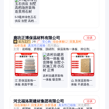
砂、保温砂、砂浆砂、金刚砂、白沙子、蛭石、荧光粉、天然彩
砂、染色彩砂、金刚砂地坪料、透水石子、水刷石石子
6-9毫米绿色玉石
供应 别墅 高档场
所装饰造景用石
材
廊坊正博保温材料有限公司
洽谈
2年
厂
安心购
综合体验L2
回复及时
出价迅速
真实性已核验
四川眉山
主营：
岩棉板、挤塑板、脱硝剂、保温装饰一体板、抑尘剂、脱
硫剂、橡塑管、橡塑板、杀菌灭藻剂、缓蚀阻垢剂、除垢剂、臭
味剂、硅酸铝针刺毯、低温脱硝剂、玻璃棉、玻璃棉板、玻璃棉
管、玻璃棉卷毡、水处理药剂、固体脱硝剂、离心玻璃棉板、外
墙岩棉保温板、柔性防火包裹、硅酸铝纤维毡
农村自建房装饰
一体板 吸音降噪
江 苏保温装饰一
山 东保温装饰一
别墅小区施工用
体板 表面平整 别
体板 不易退色 别
仿石材 正博
墅小区施工用 仿
墅小区施工用 仿
石材 正博
石材 正博
河北福洛斯建材集团有限公司
洽谈
综合体验L0
回复及时
出价迅速
真实性已核验
河北廊坊
主营：
挤塑板、岩棉板、岩棉复合板、保温装饰一体板、玻璃