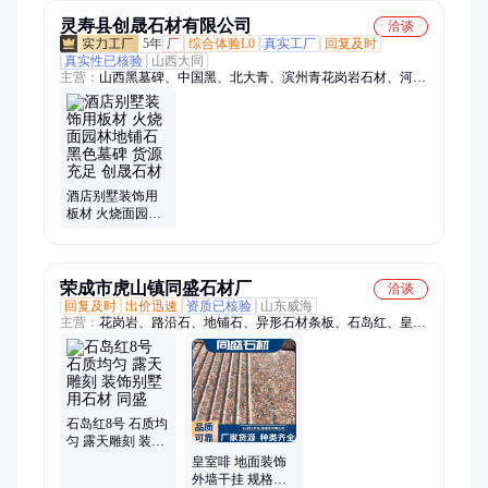
饰用
灵寿县创晟石材有限公司
洽谈
5年
厂
综合体验L0
真实工厂
回复及时
真实性已核验
山西大同
主营：
山西黑墓碑、中国黑、北大青、滨州青花岗岩石材、河北
黑石材、异形路沿石 台阶石
酒店别墅装饰用
板材 火烧面园林
地铺石 黑色墓碑
货源充足 创晟石
材
荣成市虎山镇同盛石材厂
洽谈
回复及时
出价迅速
资质已核验
山东威海
主营：
花岗岩、路沿石、地铺石、异形石材条板、石岛红、皇室
啡、皇室棕钻、皇室珍珠、紫晶钻、荣成灰、山东白麻、石雕
石岛红8号 石质均
匀 露天雕刻 装饰
别墅用石材 同盛
皇室啡 地面装饰
外墙干挂 规格齐