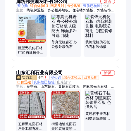
廊坊邦捷新材料有限公司
洽谈
安心购
综合体验L3
回复及时
出价迅速
资质已核验
北京
主营：
陶瓷保温板、办公楼外墙板、住宅楼外墙板、外墙装饰
板、装饰一体板、无机仿石装饰板、尊真石岩外墙装饰板、仿石
装饰板、别墅外墙保温板、仿石材板、装饰保温板、外墙装饰保
温板、外墙保温装饰一体板、尊真石岩仿石材、尊真石岩、尊真
石岩单板、尊真无机岩石、背衬板、防水背衬板、多功能防水背
衬板、干挂石板、尊真石岩岩棉板、外墙铝板保温板、公共卫生
间外墙保温板
尊真无机岩石 办
装饰无机仿石板
公楼外墙仿石材
仿石材装饰板 电
新型无机仿石材
板 A级防火 饰面
影院公寓用 别墅
厂家 自建房外墙
多种可选 邦捷
装修材料
用 隔热保温经久
耐用 米黄饰面
山东汇利石业有限公司
洽谈
4年
厂
安心购
综合体验L0
回复及时
出价迅速
真实性已核验
山东济宁
主营：
黄锈石、山东锈石、黄锈石荔枝面、芝麻黑光面石材、黄
锈石火烧面、芝麻白、火烧板、路沿石、芝麻黑、黄锈石外墙
黄锈石干挂石材
别墅庭院装饰用
石板 色泽均匀
芝麻黑光面石材
街道地铺光面石
户外工程石板材
景区装饰黄锈石