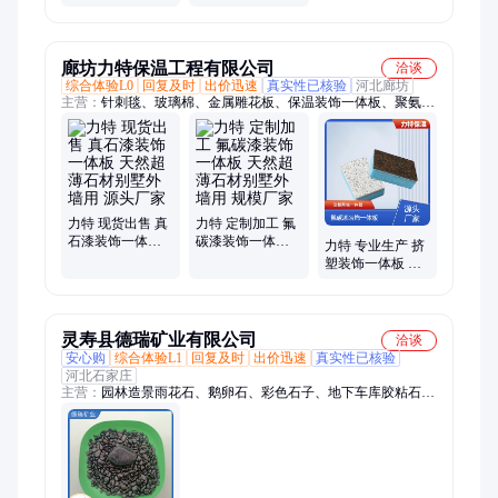
全 花岗岩 别墅用
石材 同盛
廊坊力特保温工程有限公司
洽谈
综合体验L0
回复及时
出价迅速
真实性已核验
河北廊坊
主营：
针刺毯、玻璃棉、金属雕花板、保温装饰一体板、聚氨酯
板、聚氨酯瓦壳、岩棉管、玻璃棉卷毡、玻璃棉管、硅酸铝针刺
毯、硅酸铝管
力特 现货出售 真
力特 定制加工 氟
石漆装饰一体板
碳漆装饰一体板
力特 专业生产 挤
天然超薄石材别
天然超薄石材别
塑装饰一体板 天
墅外墙用 源头厂
墅外墙用 规模厂
然超薄石材别墅
家
家
外墙用 可全国施
工
灵寿县德瑞矿业有限公司
洽谈
安心购
综合体验L1
回复及时
出价迅速
真实性已核验
河北石家庄
主营：
园林造景雨花石、鹅卵石、彩色石子、地下车库胶粘石骨
料、水洗石骨料、胶粘石骨料、水磨石骨料、彩色碎石、彩色卵
石