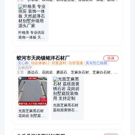
棉、软瓷、保温结构一体板、无机预涂板、聚苯板、气凝胶毡、
电梯井吸音板、橡塑板、橡塑管、硅酸铝管、聚氨酯板、真空
板、玻璃棉板、岩棉管
叶格美 专业供应
装饰一体板 天然
超薄石材别墅外
墙用 源头厂家
蛟河市天岗镇铭洋石材厂
洽谈
安心购
综合体验L2
回复及时
出价迅速
真实性已核验
吉林四平
主营：
路边石、花岗岩、蘑菇石、芝麻灰石材、芝麻白石材、芝
麻黑石材、吉林白石材、黄金麻石材、石岛红石材、芝麻白道牙
石、芝麻白圆角侧石、贵妃红楼梯石、花岗岩火烧板、火烧板、
路平石、路沿石、火烧面路平石、道牙石、荔枝面圆角侧石、芝
麻灰圆角侧石、树穴石、光面芝麻黑石板、光面路侧石、TF型立
沿石
光面芝麻黑石材
荔枝面黄锈石岩
光面芝麻黑石材
花岗岩 别墅庭院
花岗岩 别墅庭院
装饰用 支持定制
装饰用 火烧板 资
质齐全