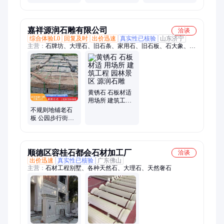
抗弯曲抗腐蚀
板 不规则石材
嘉祥源润石雕有限公司
洽谈
综合体验L0
回复及时
出价迅速
真实性已核验
山东济宁
主营：
石牌坊、大理石、旧石条、家用石、旧石板、石大象、地
铺石、石护栏、孔子像、石栏杆、石狮子、狗头石、路边石、花
岗岩、桥护栏、碎拼石、材大象、石抱鼓、青石砖、石水缸、马
桩耳、台阶石、刻字石、门牌石、老青砖
黄锈石 石板材适
用场所 建筑工程
园林景区 源润石
不规则地铺老石
雕
板 公园步行街老
石条 园林石板材
顺德区容桂石都会石材加工厂
洽谈
出价迅速
真实性已核验
广东佛山
主营：
石材工程别墅、各种天然石、大理石、天然奢石