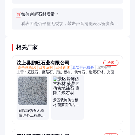
开裂；未考虑维护成本，选择不适合的石材种类。
如何判断石材质量？
问
看表面是否平整无裂纹，敲击声音清脆表示密度高，
吸水率测试（滴水后观察渗透速度）也是简单有效的
方法。
相关厂家
汶上县鹏旺石业有限公司
洽谈
综合体验L0
回复及时
出价迅速
真实性已核验
山东济宁
主营：
庭院石、蘑菇石、踏步板材、装饰石、造景石材、光面石
材、花岗岩石材、造景背景墙、青石地铺石、公园地铺石、景区
白锈石、墙挂异型石、公园造景石、园林地铺石、仿古菠萝面、
道路路沿石、户外工程板、自然面景墙、庭院景观石、外墙干挂
石、仿古地铺石、外墙干挂板、景区地铺石、人行道青石板、芝
麻灰路沿石
景区装饰仿古板
材 菠萝面仿古地
铺石 庭院广场石
庭院白锈石火烧
材
面 户外工程装饰
石材 墙面干挂板
材