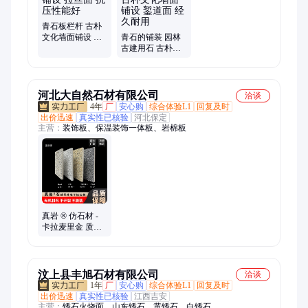
青石板栏杆 古朴
文化墙面铺设 拉
青石的铺装 园林
丝面 抗压性能好
古建用石 古朴文
化墙面铺设 錾道
面 经久耐用
河北大自然石材有限公司
洽谈
4年
厂
安心购
综合体验L1
回复及时
出价迅速
真实性已核验
河北保定
主营：
装饰板、保温装饰一体板、岩棉板
真岩 ® 仿石材 -
卡拉麦里金 质感
装饰板 别墅外墙
黄色装修用材
汶上县丰旭石材有限公司
洽谈
1年
厂
安心购
综合体验L1
回复及时
出价迅速
真实性已核验
江西吉安
主营：
锈石火烧面、山东锈石、黄锈石、白锈石