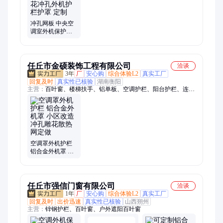
冲孔网板 中央空
调室外机保护罩
镂空雕花冲孔外
机护栏护罩 定制
任丘市金硕装饰工程有限公司
洽谈
3年
厂
安心购
综合体验L2
真实工厂
回复及时
真实性已核验
湖南衡阳
主营：
百叶窗、楼梯扶手、铝单板、空调护栏、阳台护栏、连廊
护栏、百叶窗型材、铝型材
空调罩外机护栏
铝合金外机罩 小
区改造 冲孔雕花
散热网定做
任丘市强信门窗有限公司
洽谈
1年
厂
安心购
综合体验L2
真实工厂
回复及时
出价迅速
真实性已核验
山西朔州
主营：
锌钢护栏、百叶窗、户外遮阳百叶窗