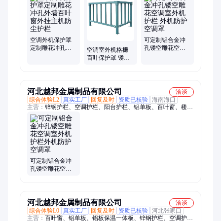
空调外机保护罩
可定制铝合金冲
定制雕花冲孔外
孔镂空雕花空调
空调室外机格栅
墙百叶窗外挂主
室外机护栏 外机
百叶保护罩 镂空
机防尘护栏
防护空调罩
雕花冲孔外机护
栏 折叠护罩
河北越邦金属制品有限公司
洽谈
综合体验L2
真实工厂
回复及时
资质已核验
海南海口
主营：
锌钢护栏、空调护栏、阳台护栏、铝单板、百叶窗、楼梯
扶手
可定制铝合金冲
孔镂空雕花空调
室外机护栏外机
防护空调罩
河北越邦金属制品有限公司
洽谈
综合体验L0
真实工厂
回复及时
资质已核验
河北张家口
主营：
百叶窗、铝单板、铝板保温一体板、锌钢护栏、空调护