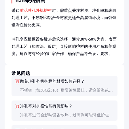
B2B采购指南
采购
雕花冲孔外机护栏
时，需重点关注材质、冲孔率和表面
处理工艺。不锈钢和铝合金材质更适合高腐蚀环境，而镀锌
钢则性价比更高。

冲孔率应根据设备散热需求选择，通常30%-50%为宜。表面
处理工艺（如喷涂、镀层）直接影响护栏的使用寿命和美观
度。建议与有经验的厂家合作，确保产品符合设计要求。
常见问题
雕花冲孔外机护栏的材质如何选择？
问
不锈钢（如304或316）耐腐蚀性最佳，适合沿海或高
污染地区；铝合金重量轻且美观，但成本较高；镀锌
钢性价比高，适合一般环境。
冲孔率对护栏性能有何影响？
问
冲孔率过低会影响设备散热，过高则可能降低护栏强
度。通常建议冲孔率在30%-50%之间，具体需根据设
备散热需求调整。