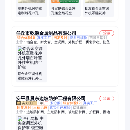
空调外机保护罩
可定制铝合金冲
批发铝合金空调
定制雕花冲孔外
孔镂空雕花空调
外机罩雕花冲孔
墙百叶窗外挂主
室外机护栏 外机
外墙百叶窗外挂
机防尘护栏
防护空调罩
主机防尘护栏
任丘市乾源金属制品有限公司
洽谈
综合体验L0
真实工厂
回复及时
资质已核验
西藏日喀则
主营：
铝合金、耐火窗、空调网、外机护栏、飘窗护栏、防坠护
栏、锌钢护栏、防尘护栏、防火窗、通风栏杆、乾源门窗、铝板
保温、围墙围栏、防火门窗、户外栏杆、隔热窗户、空调栏杆、
阳台栏杆、外墙铝板、铁艺栏杆、散热窗户、防尘窗户、定制机
房、玻璃栏杆、镀锌栏杆
铝合金空调外机
罩雕花冲孔外墙
百叶窗外挂主机
防尘护栏
安平县晨东边坡防护工程有限公司
洽谈
1年
厂
安心购
综合体验L2
真实工厂
回复及时
出价迅速
真实性已核验
福建莆田
主营：
边坡防护网、主动防护网、被动防护网、护栏网、圈地护
栏、波形护栏、波形护栏板、冲孔围挡、球场操场护栏网、主动
网、被动网、养殖围栏、不锈钢绳网、绳网、刺绳、刀片刺绳、
工程围挡、施工围挡、围挡、球场围网、操作围网