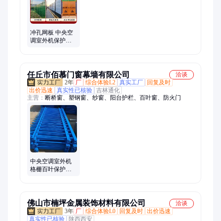
冲孔网板 中央空
调室外机保护罩
镂空雕花冲孔外
机护栏护罩 定制
任丘市佰慕门窗幕墙有限公司
洽谈
2年
厂
综合体验L2
真实工厂
回复及时
出价迅速
真实性已核验
吉林通化
主营：
断桥窗、塑钢窗、纱窗、阳台护栏、百叶窗、防火门
中央空调室外机
格栅百叶保护罩
镂空雕花冲孔外
机护栏折叠护罩
佛山市楠坪金属装饰材料有限公司
洽谈
3年
厂
综合体验L0
回复及时
出价迅速
真实性已核验
陕西西安