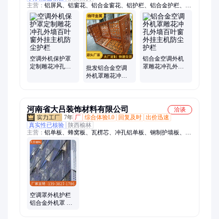
主营：
铝屏风、铝窗花、铝合金窗花、铝护栏、铝合金护栏、铝
格栅、铝挂落、铝合金屏风、铝花格、铝合金空调罩、铝窗花防
盗网、复古铝窗花、中式屏风、中式格栅、新中式铝合金窗花、
木纹铝格栅
空调外机保护罩
铝合金空调外机
定制雕花冲孔外
罩雕花冲孔外墙
批发铝合金空调
墙百叶窗外挂主
百叶窗外挂主机
外机罩雕花冲孔
机防尘护栏
防尘护栏
外墙百叶窗外挂
主机防尘护栏
河南省大吕装饰材料有限公司
洽谈
7年
厂
综合体验L0
回复及时
出价迅速
真实性已核验
陕西榆林
主营：
铝单板、蜂窝板、瓦楞芯、冲孔铝单板、钢制护墙板、金
属护墙板、铝板保温一体板、不锈钢蜂窝板、钢瓦楞芯、双曲铝
单板、幕墙铝单板、医院钢质护墙板、勾搭瓦楞板、铝方通、铝
天花、仿石材铝单板、雨棚铝单板、铝单板空调罩、木纹铝单板
空调罩外机护栏
铝合金外机罩 小
区改造 冲孔雕花
散热网定做