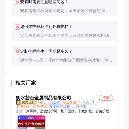
安装时需要注意哪些问题？
问
安装需确保框架牢固稳定，留出足够的维修空间，避
免尖锐边角伤人。建议使用膨胀螺栓或焊接固定，具
体方式根据墙体材质决定。
如何维护雕花冲孔外机护栏？
问
定期检查固定件和表面涂层，及时处理锈蚀或松动问
题。清洁时可用软布擦拭，避免使用腐蚀性清洁剂。
定制护栏的生产周期是多久？
问
通常为7-15天，具体时间取决于图案复杂度和订单
量。建议提前规划，避免影响施工进度。
相关厂家
衡水芸台金属制品有限公司
洽谈
1年
厂
安心购
综合体验L2
真实工厂
回复及时
出价迅速
真实性已核验
山西忻州
主营：
声屏障、边坡防护网、施工围挡、市政护栏、公路护栏、
钢板网护栏、球场围网、石笼网、刀片刺绳、防抛网