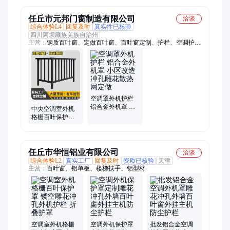
任丘市元邦门窗制造有限公司
洽谈
综合体验L4
回复及时
真实性已核验
四川阿坝藏族羌族自治州
主营：
钢质百叶窗、定做百叶窗、百叶窗定制、护栏、空调护
栏、阳台护栏、连廊护栏、锌钢护栏、铝合金护栏、锌钢百叶
窗、遮光百叶窗、排风口百叶窗、铝合金百叶窗、铝单板、铝合
金格栅、锌钢格栅、焊接格栅、楼梯扶手、防火窗、手动百叶
窗、电动百叶窗、不锈钢百叶窗、空调百叶窗
空调罩外机护栏
铝合金外机罩 小
中央空调室外机
区改造 冲孔雕花
格栅百叶保护罩
散热网定做
镂空雕花冲孔外
机护栏 折叠护罩
任丘市华恒铝业有限公司
洽谈
综合体验L2
真实工厂
回复及时
资质已核验
天津
主营：
百叶窗、铝单板、楼梯扶手、铝型材
空调室外机格栅
空调外机保护罩
批发铝合金空调