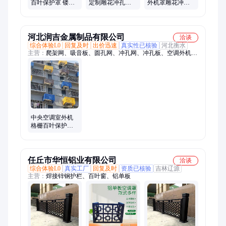
百叶保护罩 镂空
定制雕花冲孔外
外机罩雕花冲孔
雕花冲孔外机护
墙百叶窗外挂主
外墙百叶窗外挂
栏 折叠护罩
机防尘护栏
主机防尘护栏
河北润吉金属制品有限公司
洽谈
综合体验L0
回复及时
出价迅速
真实性已核验
河北衡水
主营：
爬架网、吸音板、圆孔网、冲孔网、冲孔板、空调外机、
防滑板、镀铝锌、山水画、穿孔板、圆孔板、镀锌压、彩钢板、
打孔板、声屏障、彩钢压、不锈钢板、厂房吊顶、金属建材、铝
板幕墙、穿孔底板、装饰网板、金属尖劈、门头广告、幕墙镂空
中央空调室外机
格栅百叶保护罩
镂空雕花冲孔外
机护栏 折叠护罩
任丘市华恒铝业有限公司
洽谈
综合体验L0
真实工厂
回复及时
资质已核验
吉林辽源
主营：
焊接锌钢护栏、百叶窗、铝单板