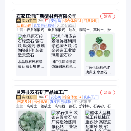
瓷冶炼钢铁助剂
粒 陶瓷冶炼钢铁
混凝土用纳米级
用高品位萤石粉
助剂用高品位萤
二氧化硅
石粉
石家庄润广新型材料有限公司
洽谈
2年
厂
安心购
综合体验L1
回复及时
出价迅速
真实性已核验
河北石家庄
主营：
轻质碳酸钙、重质碳酸钙、硅灰、膨润土、高岭土、滑石
粉、珍珠岩、凹凸棒土、贝壳粉、硅藻土、氧化钙、氢氧化钙、
氧化钙颗粒、木质纤维、沸石粉、沸石颗粒、橡胶粉、蛭石、机
制木炭、石英砂、白云石、白云石粉
水晶原石碎石绿
润广供应造景装
萤石 萤石块 助熔
饰炼钢用彩色萤
厂家供应彩色玻
剂 玻璃 陶瓷制作
石块 冶金铸造工
璃弹珠 水磨石地
装饰造景萤石
业玻璃用萤石粉
坪骨料 地面装饰
镶嵌玻璃珠
灵寿县双石矿产品加工厂
洽谈
3年
厂
安心购
综合体验L4
真实工厂
回复及时
出价迅速
真实性已核验
河北石家庄
主营：
高岭土、铝矾土、高铝粉、萤石、炉衬料、石英砂、石英
粉、长石粉、高铝砂、玻璃粉、电熔镁砂、锆英砂、金刚砂、矿
渣粉、重晶石粉、彩砂、重金石、钙粉