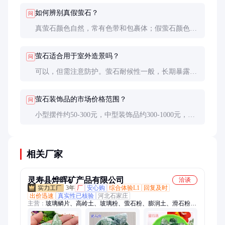
如何辨别真假萤石？
问
真萤石颜色自然，常有色带和包裹体；假萤石颜色过
于均匀。简单测试：真萤石在紫外线下通常有荧光反
应，且硬度较低，能被小刀划伤。
萤石适合用于室外造景吗？
问
可以，但需注意防护。萤石耐候性一般，长期暴露在
风雨中可能褪色或表面风化，建议用于半室外或有遮
盖的区域。
萤石装饰品的市场价格范围？
问
小型摆件约50-300元，中型装饰品约300-1000元，大
型造景石材按公斤计价，约50-500元/公斤，具体取决
于品质和工艺。
相关厂家
灵寿县烨晖矿产品有限公司
洽谈
3年
厂
安心购
综合体验L1
回复及时
出价迅速
真实性已核验
河北石家庄
主营：
玻璃鳞片、高岭土、玻璃粉、萤石粉、膨润土、滑石粉、
铝矾土、硅灰、沉淀硫酸钡、重钙、轻钙、硅藻土、珍珠岩、玻
璃微珠、重晶石粉、S95矿粉、透明粉、煅烧高岭土、玻璃砂、