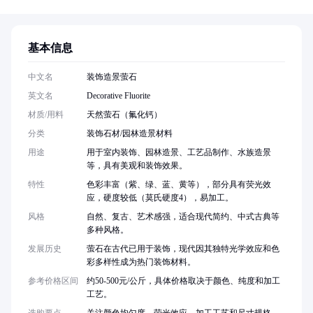
基本信息
中文名
装饰造景萤石
英文名
Decorative Fluorite
材质/用料
天然萤石（氟化钙）
分类
装饰石材/园林造景材料
用途
用于室内装饰、园林造景、工艺品制作、水族造景
等，具有美观和装饰效果。
特性
色彩丰富（紫、绿、蓝、黄等），部分具有荧光效
应，硬度较低（莫氏硬度4），易加工。
风格
自然、复古、艺术感强，适合现代简约、中式古典等
多种风格。
发展历史
萤石在古代已用于装饰，现代因其独特光学效应和色
彩多样性成为热门装饰材料。
参考价格区间
约50-500元/公斤，具体价格取决于颜色、纯度和加工
工艺。