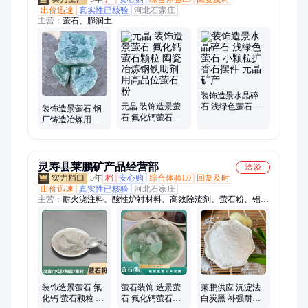
出价迅速
真实性已核验
河北石家庄
主营：
萤石、膨润土
装饰造景水晶碎
元晶 装饰造景萤
石 浅绿色萤石 小
装饰造景萤石 钢
石 氟化钙萤石颗
颗粒扩香石摆件
厂铸造冶炼用氟
粒 陶瓷冶炼钢铁
元晶矿产
化钙 工业级萤石
助剂用高品位萤
颗粒 纯高度品质
石粉
好
灵寿县莱鹏矿产品经营部
洽谈
5年
档
安心购
综合体验L0
回复及时
出价迅速
真实性已核验
河北石家庄
主营：
耐火浇注料、酸性炉衬材料、高效除渣剂、萤石粉、铝矾
土高铝细粉、石墨化增碳剂、透热炉打结料、线圈胶泥、中性炉
衬材料、导电粉、中间包可塑料、打炉料、干振料、刚玉炉衬
料、硅藻土、电气石托玛琳粉、膨润土、重晶石硫酸钡粉、蛭
石、高岭土、橡胶颗粒粉、石英沙石英粉、绿泥白泥修补料、凹
凸棒土、重质轻质碳酸钙、雨花石炉料
装饰造景萤石 氟
萤石装饰 造景萤
莱鹏供应 沉淀法
化钙 萤石颗粒 陶
石 氟化钙萤石颗
白炭黑 补强耐磨