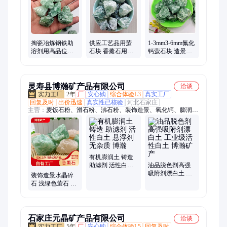
云母粉、木炭、硅酸铝粉、长石粉、火山石、贝壳粉
掏瓷冶炼钢铁助
供应工艺品用萤
1-3mm3-6mm氟化
溶剂用高品位萤
石块 香薰石用绿
钙萤石块 造景装
石粉 98氟化钙萤
色萤石原矿 装饰
饰炼钢用萤石高
石装饰造景用萤
造景萤 石
含量 97氟化钙
石块
灵寿县博瀚矿产品有限公司
洽谈
2年
厂
安心购
综合体验L3
真实工厂
回复及时
出价迅速
真实性已核验
河北石家庄
主营：
麦饭石粉、滑石粉、沸石粉、装饰造景、氧化钙、膨润
土、白云石粉、橡胶粉、石英粉、硅微粉、碳酸钙、石墨、硅藻
土、抗菌粉、氢氧化钙、消石灰、陶土、活性白土、金刚砂、木
粉、磁粉、海泡石粉、二氧化硅、高岭土、负离子粉
有机膨润土 铸造
助滤剂 活性白土
油品脱色剂高强
悬浮剂 无杂质 博
吸附剂漂白土 工
装饰造景水晶碎
瀚
业级活性白土 博
石 浅绿色萤石 小
瀚矿产
颗粒扩香石摆件
香薰石
石家庄元晶矿产品有限公司
洽谈
5年
厂
安心购
综合体验L5
回复及时