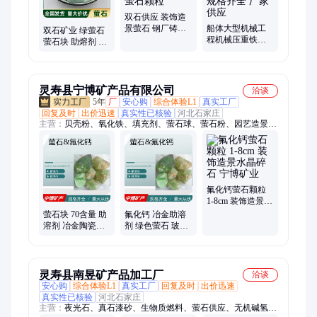
双石供应 装饰造
景萤石 钢厂铸造
船体大型机械工
双石矿业 绿萤石
冶炼用氟化钙 工
程机械压重铁砂
萤石块 助熔剂 玻
业级萤石颗粒
高密度配重砂 铁
璃 陶瓷制作用 装
砂 规格齐全 厂家
饰造景萤石 优质
供应
供应
灵寿县宁博矿产品有限公司
洽谈
5年
厂
安心购
综合体验L1
真实工厂
回复及时
出价迅速
真实性已核验
河北石家庄
主营：
贝壳粉、氧化铁、填充剂、萤石球、萤石粉、园艺造景、
海泡石、火山石、沸石粉、加重剂、电气石、金刚砂、金云母、
碳酸钙、麦饭石、修复剂、夜光粉、鹅卵石、夜光石、石英砂、
造纸木粉、耐火材料、粉体材料、煅烧工业、轻质绝热
氟化钙萤石颗粒
1-8cm 装饰造景水
晶碎石 宁博矿业
萤石块 70含量 助
氟化钙 冶金助溶
溶剂 冶金陶瓷制
剂 绿色萤石 玻璃
作用 装饰造景萤
陶瓷制作 装饰造
石 宁博矿业
景用萤石块 宁博
矿业
灵寿县南昱矿产品加工厂
洽谈
安心购
综合体验L1
真实工厂
回复及时
出价迅速
真实性已核验
河北石家庄
主营：
夜光石、真石漆砂、生物质燃料、萤石供应、无机碱氢氧