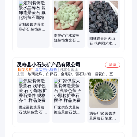
化钙、云母、岩片、石英砂、珍珠岩、蛭石、陶瓷砂、玻璃砂、
重质碳酸钙、轻质碳酸钙、白云石、陶瓷球、木粉、太空沙、膨
润土、硅藻土、铝矾土、高岭土、松针土、氧化钙
定制装饰造景水
晶碎石 装饰造景
萤石 氟化钙萤石
南昱矿产水族鱼
园林造景用火山
颗粒
缸装饰发光石 透
石 花卉园艺水处
水道路造景夜光
理火山岩颗粒 多
石 荧光石颗粒
孔过滤火山 石
灵寿县小石头矿产品有限公司
洽谈
回复及时
真实性已核验
河北石家庄
主营：
玻璃微珠、白卵石、金刚砂、萤石块/粉、雪花白、五彩
石、天然彩砂、天然岩片、云母粉/片、异性玻璃微珠、彩色玻
璃砂、贝壳彩片、重钙粉、彩石、胶粘石骨料、透水地坪骨料、
水磨石骨料、大玻璃块、岩片、超细蛭石粉
供应装饰造景萤
厂家供应大量装
石 浅绿色萤 石 小
饰造景萤石 浅绿
源头厂家 装饰造
颗粒扩香石摆件
色萤 石 小颗粒扩
景用萤石 氟化钙
规格齐全 样品免
香石摆件 样品免
萤石颗粒 现货
费
费