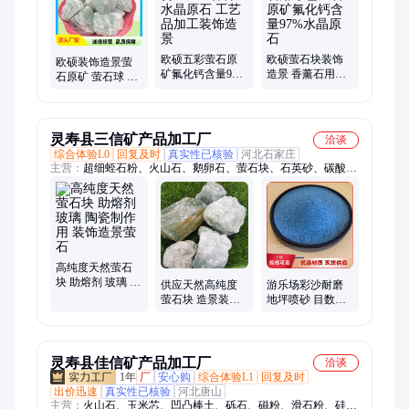
欧硕五彩萤石原
欧硕萤石块装饰
欧硕装饰造景萤
矿氟化钙含量97%
造景 香薰石用绿
石原矿 萤石球 萤
各种水晶原石 工
色萤石原矿氟化
石粉钢厂冶炼 氟
艺品加工装饰造
钙含量97%水晶原
化钙粉 陶瓷玻璃
景
石
用
灵寿县三信矿产品加工厂
洽谈
综合体验L0
回复及时
真实性已核验
河北石家庄
主营：
超细蛭石粉、火山石、鹅卵石、萤石块、石英砂、碳酸
钙、麦饭石、电气石球、地坪专用彩砂、玻璃微珠、石英粉、云
母粉/片、岩片、彩石、雪花白、金刚砂、重钙粉、轻钙粉、胶
粘石骨料、透水地坪骨料、水磨石骨料、大玻璃块
高纯度天然萤石
块 助熔剂 玻璃 陶
供应天然高纯度
游乐场彩沙耐磨
瓷制作用 装饰造
萤石块 造景装饰
地坪喷砂 目数齐
景萤石
炼钢冶金工艺专
全 大小可定制
用
灵寿县佳信矿产品加工厂
洽谈
1年
厂
安心购
综合体验L1
回复及时
出价迅速
真实性已核验
河北唐山
主营：
火山石、玉米芯、凹凸棒土、砾石、磁粉、滑石粉、硅藻