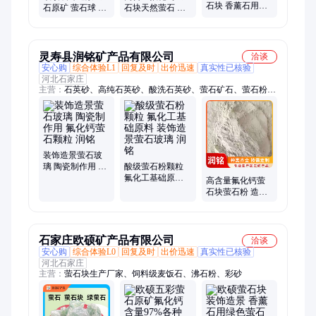
石块 香薰石用绿
石原矿 萤石球 萤
石块天然萤石 工
色萤石原矿 装饰
石粉 绿萤石块 氟
艺品雕刻 造景装
造景 工艺品摆件
化钙含量高杂质
饰炼钢助熔用萤
雕刻
少
石
灵寿县润铭矿产品有限公司
洽谈
安心购
综合体验L1
回复及时
出价迅速
真实性已核验
河北石家庄
主营：
石英砂、高纯石英砂、酸洗石英砂、萤石矿石、萤石粉、
石膏粉、脱硫石膏粉、蓝晶石粉、电气石粉、石英坩埚、四氧化
三铁、水处理矿粉、还原铁粉、一次还原铁粉、二次还原铁粉、
水处理铁粉、磁粉、雾化铁粉、硅灰石粉、木质纤维、锆英砂、
天然石膏粉、透辉石粉、雾化配重铁粉、纳米微米铁粉末
装饰造景萤石玻
璃 陶瓷制作用 氟
酸级萤石粉颗粒
化钙萤石颗粒 润
氟化工基础原料
高含量氟化钙萤
铭
装饰造景萤石玻
石块萤石粉 造景
璃 润铭
装饰用绿色萤石
原石 润铭
石家庄欧硕矿产品有限公司
洽谈
安心购
综合体验L0
回复及时
出价迅速
真实性已核验
河北石家庄
主营：
萤石块生产厂家、饲料级麦饭石、沸石粉、彩砂