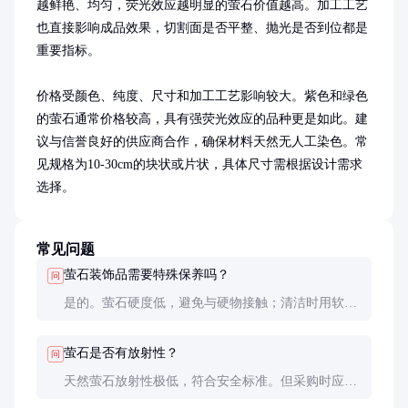
越鲜艳、均匀，荧光效应越明显的萤石价值越高。加工工艺
也直接影响成品效果，切割面是否平整、抛光是否到位都是
重要指标。

价格受颜色、纯度、尺寸和加工工艺影响较大。紫色和绿色
的萤石通常价格较高，具有强荧光效应的品种更是如此。建
议与信誉良好的供应商合作，确保材料天然无人工染色。常
见规格为10-30cm的块状或片状，具体尺寸需根据设计需求
选择。
常见问题
萤石装饰品需要特殊保养吗？
问
是的。萤石硬度低，避免与硬物接触；清洁时用软布
擦拭，避免使用化学清洁剂；长时间暴露在强光下可
能导致褪色，建议放置在避光处。
萤石是否有放射性？
问
天然萤石放射性极低，符合安全标准。但采购时应要
求供应商提供检测报告，确保安全无忧。