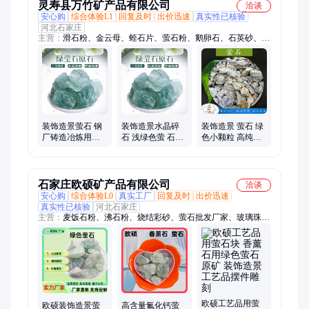
灵寿县万竹矿产品有限公司
洽谈
安心购
综合体验L1
回复及时
出价迅速
真实性已核验
河北石家庄
主营：
滑石粉、金云母、蛭石片、萤石粉、鹅卵石、石英砂、杨
木粉、胶粘石、膨润土、蛭石粉、高铝粉、水洗沙、木粉60目、
30目漂珠、硅藻土、电气石、孵化蛭石、生物质颗粒、贝壳彩
片、氧化铁颜料、生铁粉、高岭土、白云母、沸石、漂珠
装饰造景萤石 钢
装饰造景水晶碎
装饰造景 萤石 绿
厂铸造冶炼用氟
石 浅绿色萤 石高
色小颗粒 高纯高
化钙 工业级萤石
纯萤石 万竹矿产
含量白色萤 石矿
颗粒 万竹产销
样品免费
万竹矿业
石家庄欧硕矿产品有限公司
洽谈
安心购
综合体验L0
真实工厂
回复及时
出价迅速
真实性已核验
河北石家庄
主营：
麦饭石粉、沸石粉、烧结彩砂、萤石批发厂家、玻璃珠、
鹅卵石、彩色石子、稻壳粉、网红砂、贝壳彩片
欧硕工艺品用萤
欧硕装饰造景萤
高含量氟化钙萤