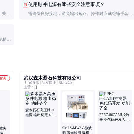
使用脉冲电源有哪些安全注意事项？
问
用可能需要100kHz以上。
。关键
需确保良好接地，避免输出短路。操作时应戴绝缘手套，
定期检查线路绝缘性能。设备应安装在通风良好的环境
中。
复精度
致也是
武汉森木磊石科技有限公司
洽谈
厂家直供
品质保证
湖北武汉
主营：
[]
森木磊石高压脉冲
电源 输出稳定 功能
PPEC-86CA3H控制
齐全
器 免代码开发 功能
齐全
SMLS-MWS-3微波
模块
源 弧光检测 远程控
屏电源