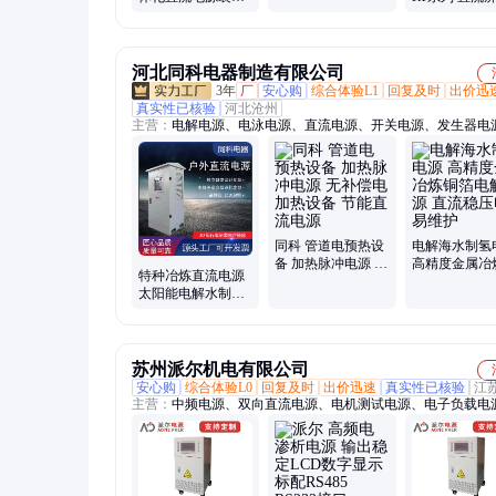
RHT600 2023新款
模块 现货
河北同科电器制造有限公司
3年
厂
安心购
综合体验L1
回复及时
出价迅
真实性已核验
河北沧州
主营：
电解电源、电泳电源、直流电源、开关电源、发生器电
同科 管道电预热设
电解海水制氢
备 加热脉冲电源 无
高精度金属冶
特种冶炼直流电源
补偿电加热设备 节
箔电解电源 
太阳能电解水制氢
能直流电源
压电源 易维护
设备 脉冲智能开关
电源 免费维护
苏州派尔机电有限公司
安心购
综合体验L0
回复及时
出价迅速
真实性已核验
江
主营：
中频电源、双向直流电源、电机测试电源、电子负载电
能源测试电源、大功率交流电源、可编程直流电源