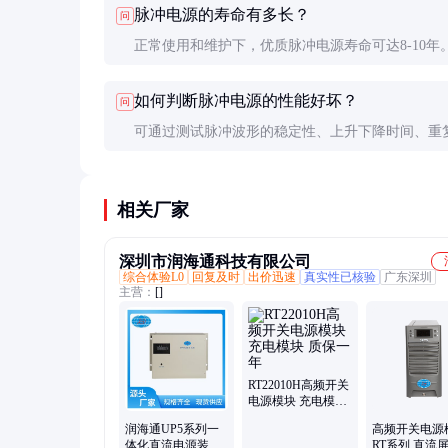
脉冲电源的寿命有多长？
问
方面优势明显，但成本较高。
正常使用和维护下，优质脉冲电源寿命可达8-10年
元器件如电容、MOS管等可能需要定期更换。
如何判断脉冲电源的性能好坏？
问
可通过测试脉冲波形的稳定性、上升下降时间、重
等指标判断。实际应用中观察电镀效果是否均匀一
重要依据。
相关厂家
深圳市润海通科技有限公司
综合体验L0
回复及时
出价迅速
真实性已核验
广东深圳
主营：
[]
RT22010H高频开关
电源模块 充电模块
质保一年
润海通UP5系列一
高频开关电源
体化直流电源装置
RT系列 直流