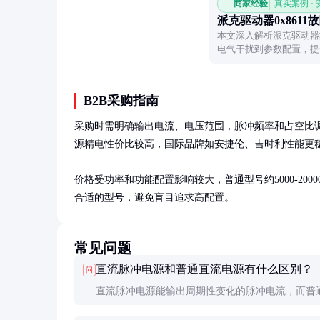
商家经验
真实案例 ·
派克驱动器0x8611
本文深入解析派克驱动器故
电气干扰到参数配置，提
源头。
B2B采购指南
采购时需明确输出电流、电压范围，脉冲频率和占空比
源精电性价比较高，国际品牌如安捷伦、吉时利性能更稳
价格受功率和功能配置影响较大，普通型号约5000-2000
合适的型号，避免盲目追求高配置。
常见问题
直流脉冲电源和普通直流电源有什么区别？
问
直流脉冲电源能输出周期性变化的脉冲电流，而普
电源输出恒定电流。脉冲电源在电镀均匀性、微孔