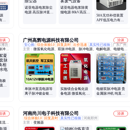
诺亚电器电浆除尘
诺亚电器电浆除黄
电源 高压脉冲直流
烟电源 80kV高压脉
源
50A无功补偿装置
电源 矿山除尘设备
冲直流电源 环保除
有软
APF低压电力有源
干式电除尘器
酸雾废气设备
欠压
滤波电源模块
护功能
广州高辉电源科技有限公司
洽谈
洽谈
东潍坊
安心购
综合体验L0
回复及时
出价迅速
真实性已核验
广东广州
脉冲电
主营：
微弧氧化电源、双脉冲电源、脉冲电源、电解电源、电镀电
加药装
源、电泳电源、氧化电源、电絮凝电源、电催化氧化电源、污水处理
电源、电镀铬电源、次氯酸钠发生器电源、电解制氢电源、电解金属
回收电源、电积铜电源、电解抛光电源、等离子抛光电源、直流电
源、整流器电源、电解除垢机、冷却塔吸垢机、同步整流器
电极
冲直流
单脉冲直流电源等
实验镁合金氧化设
电镀双脉冲电源 贵
 定制
离子脉冲镀金银贵
备电源 微弧氧化 直
金属脉冲机 纯直流
金属设备复合对称
流叠加脉冲 小型阳
半导体整流机 厚金
双脉冲整流机
极氧化整流机
银金刚石设备
河南尚川电子科技有限公司
洽谈
洽谈
综合体验L0
回复及时
真实性已核验
河南郑州
直流电
主营：
变频器
直流、