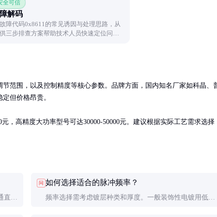
 安全可信
故障解码
障代码0x8611的常见诱因与处理思路，从
供三步排查方案帮助技术人员快速定位问题
调节范围，以及控制精度等核心参数。品牌方面，国内知名厂家如科晶、
定但价格昂贵。

0元，高精度大功率型号可达30000-50000元。建议根据实际工艺需求选择
如何选择适合的脉冲频率？
问
通直流
频率选择需考虑镀层种类和厚度。一般装饰性电镀用低频
填充等
(10-100Hz)，精密电子电镀用中高频(1-10kHz)，超精密应