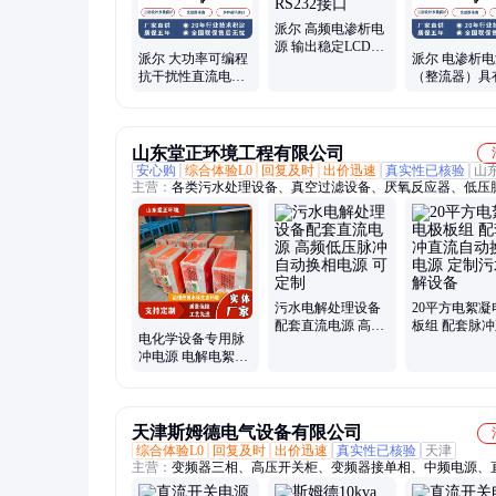
派尔 高频电渗析电
源 输出稳定LCD数
派尔 大功率可编程
派尔 电渗析电
字显示标配RS485
抗干扰性直流电源
（整流器）具
RS232接口
稳压电源设备 脉冲
起动 缺相 过
调频调宽式
过流 过热保
山东堂正环境工程有限公司
安心购
综合体验L0
回复及时
出价迅速
真实性已核验
山
主营：
各类污水处理设备、真空过滤设备、厌氧反应器、低压
源、一体化污水处理设备、电絮凝气浮机、带式真空过滤机、
置等、过滤器、脱水设备、全自动加药装置、废水处理设备
污水电解处理设备
20平方电絮凝
配套直流电源 高频
板组 配套脉
电化学设备专用脉
低压脉冲 自动换相
自动换相电源
冲电源 电解电絮凝
电源 可定制
污水电解设备
设备电源 直流正负
极自动切换
天津斯姆德电气设备有限公司
综合体验L0
回复及时
出价迅速
真实性已核验
天津
主营：
变频器三相、高压开关柜、变频器接单相、中频电源、
源、高压电源、变频电源、变频器电源、电源电路图、可编程