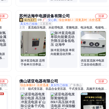
制 功能全面
苏州达海申电源设备有限公司
洽谈
洽谈
速
6年
厂
安心购
综合体验L1
回复及时
出价迅速
真实性已核验
江苏苏州
源
主营：
直流稳压电源、水处理电源、变频电源、电泳电源、电镀电
源、可调电源、直流电源、开关电源、非标订制电源、直流加热电
源、直流高频电源、脉冲电源、大功率直流换向电源、双脉冲电源、
可编程直流电源、高频开关电源、可调直流电源、开关电源直流输
入、双通道电源、高分辨率直流电源、直流换向电源、订制电源、高
频电源、电源、稳压器
脉冲直流电源 单双
电源
向能量流动升降压
炼铜
设备低电压 达海申
脉冲直流电源 适用
供应直流脉冲电源
直流稳
于各种大功率设备
工业自动化数控机
高功率密度 强度高
床驱动设备 维护成
本低
佛山诺亚电器有限公司
洽谈
洽谈
苏苏州
综合体验L0
出价迅速
真实性已核验
广东佛山
源、新
主营：
箱式变压器、非晶合金变压器、干式变压器、高频开关电源、
直流电源、高频高压脉冲电源、静电除尘电源、sps烧结电源、离子
氧化电源、整流电源、油浸式变压器、APF有源滤波器、静止无功发
生器