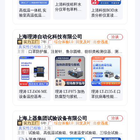
质理化箱、综合重金属检测仪、滴定仪
上清科技秸秆水
分仪草包草料粮
高低温一体机 实
上清科技BOD水
食水分测量仪玉
验室高温低温一
质分析仪直读检
米测湿仪
体循环机 高 低温
测仪生化需氧量
测试温控设备
测定仪
上海理涛自动化科技有限公司
洽谈
7年
厂
综合体验L0
回复及时
出价迅速
真实性已核验
上海
主营：
口罩防护服、注射针、鲁尔圆锥、纺织类检测仪器、测定
仪、传感器、对色箱、硬度计、测试仪、试验箱、百格刮擦、疲
劳强度测试仪、织物燃烧、缝合针、试验仪、刮擦仪
理涛 LT-Z436 ME
理涛 LT-F975 加热
理涛 LT-Z135-E 口
设备温控器寿命
防腐型匀胶机 采
罩抗病毒性能测
测试台 GB9706.1-
样快速稳定专业
试系统 YY 1497-
2020 专业化生产
化生产
2016
上海上器集团试验设备有限公司
洽谈
6年
厂
综合体验L0
回复及时
出价迅速
真实性已核验
上海
主营：
试验箱、高低温试验箱、快速温变试验箱、三综合试验
箱、高低温冲击试验箱、淋雨试验箱、沙尘试验箱、高低温试验