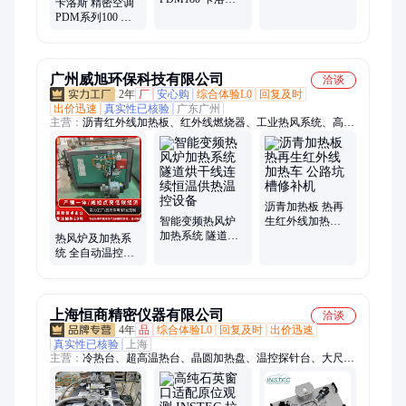
卡洛斯 精密空调
智能温控设备 厂
斯
PDM系列100 机
家直发
房用 智能温控设
备 源头厂家
广州威旭环保科技有限公司
洽谈
2年
厂
安心购
综合体验L0
回复及时
出价迅速
真实性已核验
广东广州
主营：
沥青红外线加热板、红外线燃烧器、工业热风系统、高温
加热系统、铝合金熔解炉、高温热解炉、高温熔解炉、车载红外
线加热板、陶瓷红外线燃烧器、金属纤维燃烧器、陶瓷纤维燃烧
器、红外线加热板、沥青加热板、热风燃烧器、红外线陶瓷片、
沥青路面快速加热板、市政工程加热板、线性燃烧器、浸管式加
热系统、燃气金箍燃烧棒、燃气金属纤维燃烧器、超高温熔解
沥青加热板 热再
炉、金箍燃烧棒、金属纤维红外线燃烧器、超高温加热系统
智能变频热风炉
生红外线加热车
加热系统 隧道烘
公路坑槽修补机
热风炉及加热系
干线连续恒温供
统 全自动温控设
热温控设备
备 极速升温 稳压
运行
上海恒商精密仪器有限公司
洽谈
4年
品
综合体验L0
回复及时
出价迅速
真实性已核验
上海
主营：
冷热台、超高温热台、晶圆加热盘、温控探针台、大尺寸
冷热板、探针冷热台、原位催化冷热台、光谱仪冷热台、探针
台、液晶材料、高温射频探针台、Instec冷热台、原位冷热台、