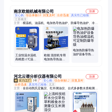
备
南京欧能机械有限公司
洽谈
安心购
综合体验L0
回复及时
出价迅速
真实性已核验
江苏南京
主营：
模温机、油温机、电加热导热油炉、防爆导热油炉、冷热
一体机、高低温一体机、TCU控温系统、工业冷水机
电加热防爆导热
油炉设备导热油
工业恒温水温机
欧能 混捏机专用
模温机可定制防
高精度±1℃温控
电加热导热油炉
爆等级
注塑/反应釜/模具
非标定制防爆有
控温设备 支持定
机热载体锅炉
制
河北云谱分析仪器有限公司
洽谈
1年
厂
安心购
综合体验L2
回复及时
出价迅速
真实性已核验
北京
主营：
全自动凯氏定氮仪、红外测油仪、台式多参数水质检测
仪、一体化万用蒸馏仪、电厂专用硅酸根检测仪、重金属检测
仪、BOD测定仪、食品安全测定仪、农药残留检测仪、液液萃取
仪、紫外测油仪、便携式多参数水质检测、磷酸根测定仪、粗纤
维测定仪、测脂肪测定仪、全自动电位滴定仪、离子计、COD测
定仪、余氯测定仪、紫外多参数检测仪、光度计、溶解氧仪、水