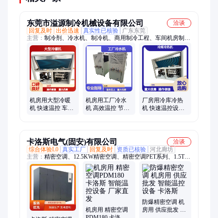
东莞市溢源制冷机械设备有限公司
洽谈
回复及时
出价迅速
真实性已核验
广东东莞
主营：
制冷剂、冷水机、制冷机、商用制冷工程、车间机房制
冷、工业制冷、降温设备、离心水泵、冷却介质、制冷设备、制
冷配套、轴流风机、轴流式风机、食品车间制冷、工业冷却设
备、电子车间制冷、2吨重量注塑机、12 匹冷水机、风冷冷水
机、工业降温冷水机、大型风冷冷水机、循环冷水机、工业制冷
机组、恒温冷水机、30 匹水冷式冷水机
机房用大型冷暖
机房用工厂冷水
厂房用冷库冷热
机 快速温控 车间
机 高效温控 节能
机 快速温控设备
恒温 工业制冷设
工业制冷设备
机房降温专用制
备
冷机
卡洛斯电气(固安)有限公司
洽谈
综合体验L0
真实工厂
回复及时
资质已核验
河北廊坊
主营：
精密空调、12.5KW精密空调、精密空调PET系列、1.5T精
密空调、核磁精密空调、防爆精密空调、精密空调PET06、精密
空调PET08、精密空调PET12、精密空调PET16、精密空调
PET20、精密空调PET22、精密空调08
防爆精密空调 机
机房用 精密空调
房用 供应批发 智
PDM180 卡洛斯
能温控设备 卡洛