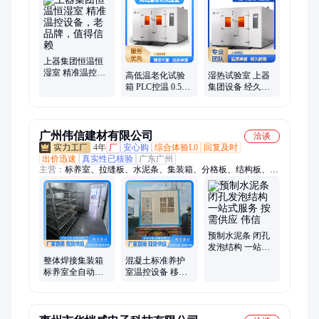
室
上器集团恒温恒
湿室 精准温控设
高低温老化试验
湿热试验室 上器
备，老品牌，值
箱 PLC控温 0.5℃
集团设备 经久耐
得信赖
波动度程序控温
用试验箱厂家 老
试验设备
品牌 质量有保障
广州伟信建材有限公司
洽谈
4年
厂
安心购
综合体验L0
回复及时
出价迅速
真实性已核验
广东广州
主营：
标养室、拉缝板、水泥条、集装箱、分格板、结构板、养
护室、墙体结构、桥梁垫块、梅花垫块、桩芯圆饼、水泥垫块、
桩芯铁饼、桩芯钢板、建筑施工、水泥支撑条、pvc建筑拉缝、
钢筋保护层、混凝土条支撑、建筑工地桩芯、水泥支撑垫块、框
条填充制品、填充条、移动标养室、可移动标养室
预制水泥条 闭孔
发泡结构 一站式
服务 按需供应 伟
整体焊接集装箱
混凝土标准养护
信
标养室全自动温
室温控设备 移动
控设备路桥工地
养护间自动标养
可重复周转使用
室 伟信建材