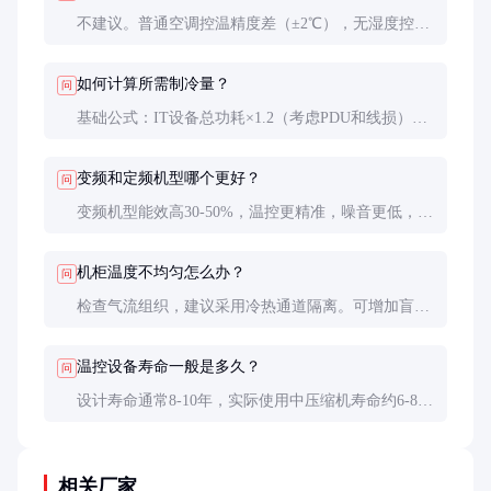
不建议。普通空调控温精度差（±2℃），无湿度控
制，连续运行可靠性低，能效比也较低。机房专用设
备设计寿命达10年，支持7×24小时运行。
如何计算所需制冷量？
问
基础公式：IT设备总功耗×1.2（考虑PDU和线损）
+建筑热负荷（约100-150W/㎡）。实际配置建议留
20%余量，并考虑未来扩容需求。
变频和定频机型哪个更好？
问
变频机型能效高30-50%，温控更精准，噪音更低，但
价格高20-30%。负载率经常低于70%的机房选用变频
机型更经济。
机柜温度不均匀怎么办？
问
检查气流组织，建议采用冷热通道隔离。可增加盲板
封堵空位，调整地板出风口位置，必要时增加辅助循
环风机。
温控设备寿命一般是多久？
问
设计寿命通常8-10年，实际使用中压缩机寿命约6-8万
小时。定期维护可延长使用寿命，关键部件如压缩
机、风机可单独更换。
相关厂家