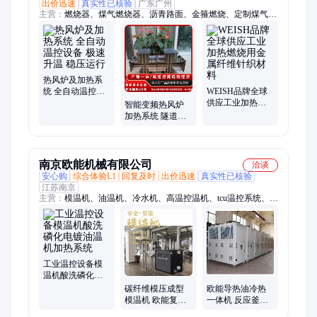
出价迅速
真实性已核验
广东广州
主营：
燃烧器、煤气燃烧器、沥青路面、金箍燃烧、定制煤气、
金属纤维、煤气点火器、气动电磁阀、超高温加热系统、工业燃
烧系统、红外线燃油燃烧机、红外线燃烧器、金属纤维红外线燃
烧器、煤气远红外线加热板、红外线燃气燃烧机、管式煤气低氮
燃烧器、金箍燃烧棒、沥青路面再生加热板、红外线热再生加热
机、燃气燃烧系统、线性燃烧器、低氮燃烧器、工业加热设备、
热风炉及加热系
红外线辐射燃烧器、红外线加热系统
统 全自动温控设
WEISH品牌全球
备 极速升温 稳压
供应工业加热燃
智能变频热风炉
运行
烧用金属纤维针
加热系统 隧道烘
织材料
干线连续恒温供
热温控设备
南京欧能机械有限公司
洽谈
安心购
综合体验L1
回复及时
出价迅速
真实性已核验
江苏南京
主营：
模温机、油温机、冷水机、高温控温机、tcu温控系统、水
温机、高温机、恒温机、控温机、热油机、导热油炉、锅炉、循
环加热、冷热一体机、高低温一体机、防爆模温机、磨具温度控
制机、温度控制机、有机热载体炉、加热器、电加热导热油炉、
防爆导热油炉
工业温控设备模
温机酸洗磷化电
镀油温机加热系
碳纤维模压成型
欧能导热油冷热
统
模温机 欧能复合
一体机 反应釜温
材料专用温控设
控设备 安全省心