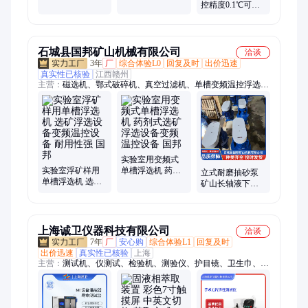
制 工业用冷热水
±0.1 工业用冷水
控精度0.1℃可定
机组
机组
制 工业用冷水机
组
石城县国邦矿山机械有限公司
洽谈
3年
厂
综合体验L0
回复及时
出价迅速
真实性已核验
江西赣州
主营：
磁选机、鄂式破碎机、真空过滤机、单槽变频温控浮选
机、球磨机、选矿摇床、搅拌筒、浮选机、滚筒洗矿机、螺旋溜
槽、隔膜跳汰机、实验室浮选槽、搅拌桶、连续浮选机、实验室
球磨机、跳汰机、粉碎机、实验室破碎机、三头研磨机、振动磨
样机、立式砂泵、脱水筛、细砂回收机、磁选管、螺旋洗砂机、
洗矿机
实验室用变频式
实验室浮矿样用
单槽浮选机 药剂
立式耐磨抽砂泵
单槽浮选机 选矿
式选矿浮选设备
矿山长轴液下抽
浮选设备变频温
变频温控设备 国
浆泵 稀土矿粉泵
控设备 耐用性强
邦
国邦
国邦
上海诚卫仪器科技有限公司
洽谈
7年
厂
安心购
综合体验L1
回复及时
出价迅速
真实性已核验
上海
主营：
测试机、仪测试、检验机、测验仪、护目镜、卫生巾、
astmf2992、测定机、耐磨仪、强力仪、nbs橡胶、织物胀、卫生
纸、老化箱、检测仪、灼热丝、试验机、试验仪、纸尿裤、能检
验、测定仪、呼吸气密、测试温度、口罩耳带、性测试仪