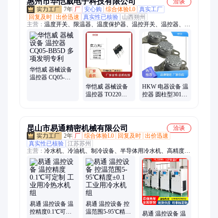
惠州市华恺威电子科技有限公司
洽谈
7年
厂
安心购
综合体验L0
真实工厂
回复及时
出价迅速
真实性已核验
山西朔州
主营：
温度开关、限温器、温度保护器、温控开关、温控器、热
保护器、热敏电阻
华恺威 器械设备
温控器 CQ05-
BB5D 多项发明专
华恺威 器械设备
HKW 电器设备 温
利
温控器 TO220封
控器 圆柱型301
装 安装方式可选
欧盟TUV安全认
证
昆山市易通精密机械有限公司
洽谈
2年
厂
综合体验L0
回复及时
出价迅速
真实性已核验
江苏苏州
主营：
冷水机、冷油机、制冷设备、半导体用冷水机、高精度恒
温机、冷风机、冷冻机、螺杆式冷水机、风冷式冷水机、水冷式
冷水机、工业冷水机、冷热一体机、水冷机、恒温机、冷水机
组、冷冻机组、工业冷风机、水冷式螺杆冷水机组、风冷式螺杆
冷水机、防爆型冷水机、水冷式螺杆低温冷冻机、螺杆式冷水机
组、工业冷油机、风冷式螺杆冷水机组、风冷式控温机
易通 温控设备 温
易通 温控设备 控
控精度0.1℃可定
温范围5-95℃精度
易通 温控设备 温