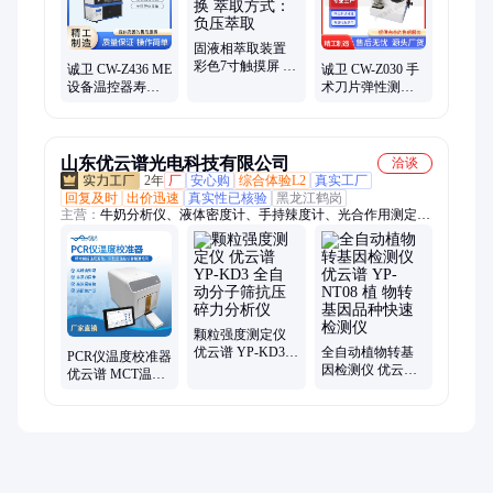
固液相萃取装置
彩色7寸触摸屏 中
诚卫 CW-Z436 ME
诚卫 CW-Z030 手
英文切换 萃取方
设备温控器寿命
术刀片弹性测试
式：负压萃取
测试台 GB9706.1-
仪 YY 0174-2019
2020
产品参数
山东优云谱光电科技有限公司
洽谈
2年
厂
安心购
综合体验L2
真实工厂
回复及时
出价迅速
真实性已核验
黑龙江鹤岗
主营：
牛奶分析仪、液体密度计、手持辣度计、光合作用测定
仪、牛奶冰点仪、程控定量封口机、凯氏定氮仪、微波消解仪、
超微量分光光度计、固相萃取仪、水质检测仪、食品安全检测
仪、电位滴定仪、尘埃粒子计数器、全自动菌落计数器、土壤养
分检测仪
颗粒强度测定仪
优云谱 YP-KD3
全自动植物转基
PCR仪温度校准器
全自动分子筛抗
因检测仪 优云谱
优云谱 MCT温度
压碎力分析仪
YP-NT08 植 物转
巡检仪 YP-MCT
基因品种快速检
实验室温控设备
测仪