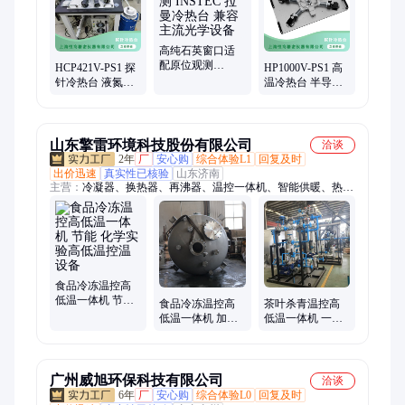
XRD冷热台、冷冻台、原位拉伸台、迷你高温探针台、液晶综合
测试仪、S 型液晶盒、向列型铁电液晶、冷热台比色皿、扫描电
镜冷热台、Mini手动探针台、开放式mini探针台、楔形液晶盒
高纯石英窗口适
配原位观测
HCP421V-PS1 探
HP1000V-PS1 高
INSTEC 拉曼冷热
针冷热台 液氮低
温冷热台 半导体
台 兼容主流光学
温制冷 -190 至
晶圆高温循环测
设备
400℃精密温控设
试 科研专用设备
备
山东擎雷环境科技股份有限公司
洽谈
2年
厂
安心购
综合体验L1
回复及时
出价迅速
真实性已核验
山东济南
主营：
冷凝器、换热器、再沸器、温控一体机、智能供暖、热交
换器、换热机组、水冷却器、高低温机、化工设备、降温模块、
换热设备、温度控制、冷凝设备、生物柴油、热交换机组、低温
一体机、控温一体机、冷凝回收器、冷凝加热器、浓缩蒸馏系、
冷热水交换、螺旋换热管、热交换装置、高低温设备
食品冷冻温控高
低温一体机 节能
食品冷冻温控高
茶叶杀青温控高
化学实验高低温
低温一体机 加热
低温一体机 一机
控温设备
制冷温控单元 生
多用 支持定制 化
物医药实验控温
学合成稳定控温
设备
设备
广州威旭环保科技有限公司
洽谈
6年
厂
安心购
综合体验L0
回复及时