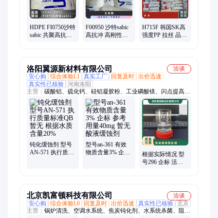
HDPE FI0750沙特
F00950 沙特sabic
H715F 韩国SK高
sabic 共聚高抗冲
高抗冲 高刚性
强度PP 拉丝 品牌
高刚性 暂无 食品
HDPE 颗粒 薄膜
经销 容器塑料袋
包装薄膜
暂无
洛阳翼源新材料有限公司
洽谈
安心购
综合体验L1
真实工厂
回复及时
出价迅速
真实性已核验
河南洛阳
主营：
碳酸铝、硫化钙、硅铝凝胶粉、工业磷酸镁、闪点提高
剂、表面活性剂、耐火材料、水处理原材料
钝化缓蚀剂 型号
型号an-361 有效
AN-571 执行质量
物质含量3% 企标
根据实际情况 型
标准QB 暂无 根据
参考用量40mg 暂
号296 企标 活性
水质 含量20%
无 酸液缓蚀剂
剂 液体 暂无 管道
缓蚀阻垢剂
北京凯富顿科技有限公司
洽谈
安心购
综合体验L0
回复及时
出价迅速
真实性已核验
北京
主营：
锅炉清洗、空调水系统、焦炭钝化剂、水系统杀菌、阻垢