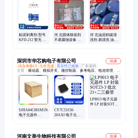
分散剂、洗涤高温水、粉尘抑制剂、脱硫增效剂、在线清洗剂、
氧化除藻剂、杀菌灭藻剂、水系统管道、无二氧化氯、空调冷凝
器、金属表面油污、清除附着藻类、烟气湿法脱硫、高电导反渗
透、通风系统清洗、空调风机盘管、导热油炉清洗、玻璃鳞片胶
泥、烟气脱硫脱硝、锅炉除垢除锈、填料水垢清洗
粘泥剥离剂 型号
河 北固体除垢剂
河 北油泥积碳清
KFD-212 暂无 PH
不易腐蚀设备 供
洗剂 易清洗 油炉
值使用范围6-8 有
应除垢清洗剂 用
结胶化油剂 种类
效物质含量30％
途广泛 凯富顿
繁多 凯富顿
深圳市华芯购电子有限公司
洽谈
综合体验L0
出价迅速
真实性已核验
广东深圳
主营：
驱动器、模拟开关、微控制器、参考电压、电池管理、视
频开关ic、仪表放大器、音频放大器、开关稳压器、数字隔离
器、精密放大器、运算放大器、点火控制器、开关控制器、可编
程门阵列、接口集成电路、电容电阻
LP9013 电子元器
件 LP 封装SOT23-
3 批次21+二三极
CY7C53150-
SJHA04C001M1N46
管
20AXI 电子元器
电子元器件
件 品牌CYPRESS
SUMITOMO 批次
封装QFP64 批号
暂无
新年份
河南文举生物科技有限公司
洽谈