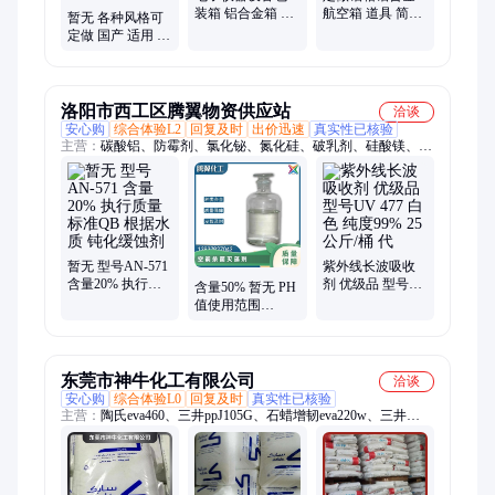
装箱 铝合金箱 金
航空箱 道具 简约
暂无 各种风格可
属 按产品大小定
大气 手抬 运输保
定做 国产 适用 仪
做 箱子
护 加印 上下
器想铝合金 减震
航空箱
洛阳市西工区腾翼物资供应站
洽谈
安心购
综合体验L2
回复及时
出价迅速
真实性已核验
主营：
碳酸铝、防霉剂、氯化铋、氮化硅、破乳剂、硅酸镁、磷
酸铝、化学试剂、抗静电剂、乙酸乙酯、氢氧化镁、焦磷酸钠、
干燥通风、次磷酸镁、氯化氢乙醇、氯化氢甲醇、聚丙烯酸钾、
闪点提高剂、柴油降凝剂、硫代硫酸铵、聚丙烯酰胺、多聚磷酸
钠、25公斤纸板桶、硫代乙醇酸钠、高分子絮凝剂
暂无 型号AN-571
紫外线长波吸收
含量20% 执行质
剂 优级品 型号
含量50% 暂无 PH
量标准QB 根据水
UV 477 白色 纯度
值使用范围
质 钝化缓蚀剂
99% 25公斤/桶 代
3.0±1.5 型号AN-
342 空调杀菌灭藻
剂
东莞市神牛化工有限公司
洽谈
安心购
综合体验L0
回复及时
真实性已核验
主营：
陶氏eva460、三井ppJ105G、石蜡增韧eva220w、三井
eva260、热熔级eva250、普瑞曼ppj105g