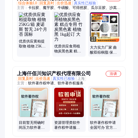
综合体验L0
回复及时
出价迅速
真实性已核验
主营：
卡拉胶、魔芋胶、牛磺酸、可得然胶、瓜尔豆胶、沙蒿子
胶、海藻酸钠、纳他酶素、食用明胶、聚丙烯酸钠、甲基纤维
素、酪蛋白酸钠、普鲁兰多糖、乳酸链球菌素、食品级黄原胶
优质供应黄柏提
取物 植物 25KG/
优质供应食用植
大力实力厂家 曲
箱 麦诺斯 暂无 24
物炭黑色素 糕点
酸双棕榈脂 保质
个月 否 国标
专用 竹炭黑色素
保量 食品级 常温
植物黑 1kg起订
营养强化剂
大力
上海仟佰川知识产权代理有限公司
洽谈
回复及时
出价迅速
真实性已核验
上海
主营：
软件著作权申请、软件著作权服务
目前暂无明确时
软件著作权申请
资源管理类软件
间压力软件著作
全国可办 官方审
著作权申请服
权可以考虑普通
核 50年有效助力
务，专业团队，
件
职称加分
包授权