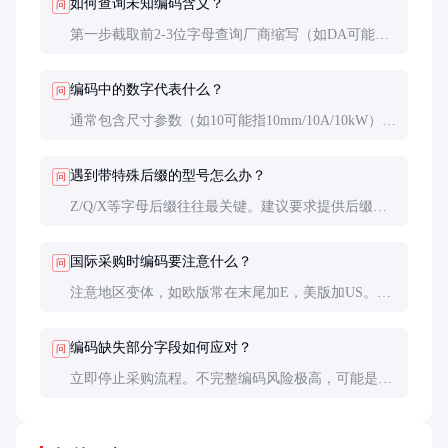
如何查询未知编码含义？
问
第一步截取前2-3位字母查询厂商缩写（如DA可能是
Danaher或DAIHEN），第二步通过行业论坛或采购平
台匹配相似型号，最后必须通过原厂确认。
编码中的数字代表什么？
问
通常包含尺寸参数（如10可能指10mm/10A/10kW）、
版本号（F3）、年份代码（1RN可能指2021年修
订）。但日系厂商常用数字表系列，与参数无关。
遇到带特殊后缀的型号怎么办？
问
Z/Q/X等字母后缀往往最关键。建议要求提供后缀解
码表，例如某品牌Z175表示镀锌层175μm，另一品牌
却表示175mm安装孔距。
国际采购时编码要注意什么？
问
注意地区变体，如欧版常在末尾加E，美版加US。同
时确认包装上的原厂标签，避免经销商私自修改编码
导致错货。
编码缺失部分字段如何应对？
问
立即停止采购流程。不完整编码风险极高，可能是翻
新件或仿制品。正规厂商的型号编码具有完整性和唯
一性。