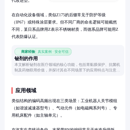
代改进型。

在自动化设备领域，类似Z175的后缀常见于防护等级
（IP67）或特殊涂层要求。但不同厂商的命名逻辑可能截然
不同，某日系品牌用Z表示不锈钢材质，而德系品牌可能用Z
代表防爆认证。
商家经验
真实案例 · 安全可信
铋剂的作用
本文解析铋剂在医疗领域的核心功能，包括胃黏膜保护、抗菌机
制及药物联用价值，并探讨其在不同场景下的应用特点与注意事
项。
应用领域
类似结构的编码高频出现在三类场景：工业机器人关节模组
（如谐波减速器型号）、气动元件（如电磁阀系列号）、专
用机床配件（如主轴单元）。

在汽车生产线设备中，末尾带RN的编码常见于改造升级版