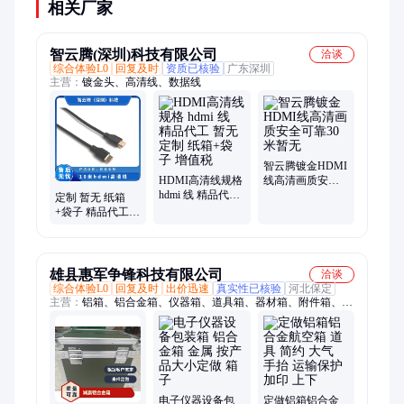
相关厂家
智云腾(深圳)科技有限公司
洽谈
综合体验L0
回复及时
资质已核验
广东深圳
主营：
镀金头、高清线、数据线
智云腾镀金HDMI
HDMI高清线规格
线高清画质安全
hdmi 线 精品代工
可靠30米暂无
定制 暂无 纸箱
暂无 定制 纸箱
+袋子 精品代工
+袋子 增值税
增值税 10米hdmi
高清线
雄县惠军争锋科技有限公司
洽谈
综合体验L0
回复及时
出价迅速
真实性已核验
河北保定
主营：
铝箱、铝合金箱、仪器箱、道具箱、器材箱、附件箱、收
纳箱、航空箱、工具箱、电子仪表箱、实验仪器包装箱、消防器
材箱、指挥作业箱、侦查作业箱、勘测仪器包装箱、仪器仪表
箱、乐器包装箱、舞台道具箱、服装道具箱、运输储备箱、通讯
设备箱、五金工具箱、铝合金航空箱、产品展示箱、物资器材箱
电子仪器设备包
定做铝箱铝合金