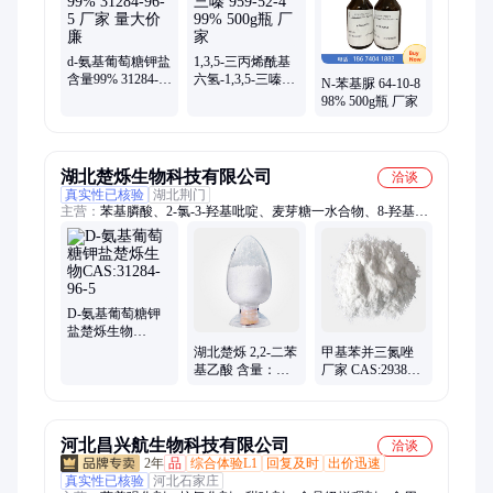
d-氨基葡萄糖钾盐
1,3,5-三丙烯酰基
含量99% 31284-
六氢-1,3,5-三嗪
N-苯基脲 64-10-8
96-5 厂家 量大价
959-52-4 99%
98% 500g瓶 厂家
廉
500g瓶 厂家
湖北楚烁生物科技有限公司
洽谈
真实性已核验
湖北荆门
主营：
苯基膦酸、2-氯-3-羟基吡啶、麦芽糖一水合物、8-羟基喹
啉、燕麦生物碱、对羟基苯丙酸、磺胺二甲嘧啶、羟丙基-β-环糊
精、2-咪唑烷酮、对甲苯磺酸甲酯、聚乙烯亚胺、王浆酸、苯基
次膦酸
D-氨基葡萄糖钾
盐楚烁生物
CAS:31284-96-5
湖北楚烁 2,2-二苯
甲基苯并三氮唑
基乙酸 含量：
厂家 CAS:29385-
98% 白色结晶
43-1
CAS: 117-34-0
河北昌兴航生物科技有限公司
洽谈
2年
品
综合体验L1
回复及时
出价迅速
真实性已核验
河北石家庄