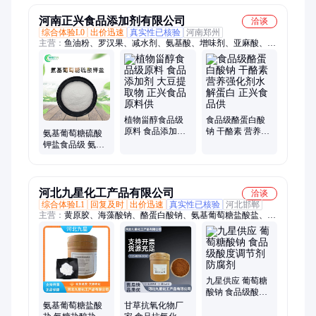
河南正兴食品添加剂有限公司
洽谈
综合体验L0
出价迅速
真实性已核验
河南郑州
主营：
鱼油粉、罗汉果、减水剂、氨基酸、增味剂、亚麻酸、玉
米肽、烟酰胺、强化剂、全蛋粉、姜黄素、增稠剂、着色剂、魔
芋粉、甜味剂、化妆品、酒石酸、螯合铁、-葡聚糖、l-苹果酸、
有机合成、阿斯巴甜、壳聚寡糖、硬脂酸镁、大豆肽肽
植物甾醇食品级
食品级酪蛋白酸
原料 食品添加剂
钠 干酪素 营养强
氨基葡萄糖硫酸
大豆提取物 正兴
化剂水解蛋白 正
钾盐食品级 氨糖
食品原料供
兴食品供
钾盐营养增补剂
氨糖硫酸钾盐
河北九星化工产品有限公司
洽谈
综合体验L1
回复及时
出价迅速
真实性已核验
河北邯郸
主营：
黄原胶、海藻酸钠、酪蛋白酸钠、氨基葡萄糖盐酸盐、大
豆分离蛋白、维生素、营养强化剂、木糖醇、胍基乙酸、粘稠
剂、甜味剂、防腐剂、酶制剂、苹果酸、柠檬酸、饲料添加剂、
结冷胶、魔芋粉、果胶、瓜尔胶、谷氨酰胺、丙氨酸、阿斯巴甜
九星供应 葡萄糖
酸钠 食品级酸度
调节剂防腐剂
氨基葡萄糖盐酸
甘草抗氧化物厂