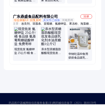
盐 氨糖盐酸盐 食
家 食品抗氧化剂
品级 硫酸钠盐 钾
油炸肉类腌制水
盐 66-84-2
产品膨化
广东鼎盛食品配料有限公司
洽谈
综合体验L0
回复及时
真实性已核验
河南郑州
主营：
改良剂、琼脂条、甜菊糖、氨糖钾盐、果冻粉、海藻糖、
他霉素、增鲜剂、乳化剂、增味剂、起酥油、结冷胶、蛋黄粉、
膨松剂、维生素、调节剂、牛磺酸、亚麻酸、护理剂、酥脆剂、
微囊粉、瓜尔胶、酸奶用、氯化钾、乳酸锌、添加剂
现货批发 氨糖钾
亲水型蔗糖脂肪
盐 25公斤/桶 食品
酸酯现货批发食
华纳吐温80食用
级 氨基葡萄糖硫
品级乳化剂水油
烘焙食品级乳化
酸钾盐 免费寄样
蔗糖酯1公斤订
剂稳定剂山梨醇
酐单油酸酯T-20
药品医疗器械网络信息服务备案(京)网药械信息备字（2021）第00159号