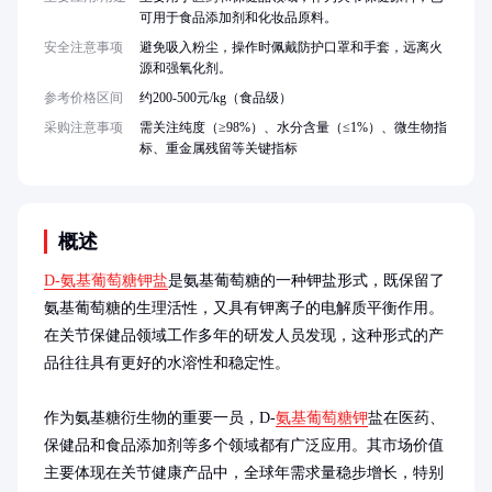
可用于食品添加剂和化妆品原料。
安全注意事项
避免吸入粉尘，操作时佩戴防护口罩和手套，远离火
源和强氧化剂。
参考价格区间
约200-500元/kg（食品级）
采购注意事项
需关注纯度（≥98%）、水分含量（≤1%）、微生物指
标、重金属残留等关键指标
概述
D-氨基葡萄糖钾盐
是氨基葡萄糖的一种钾盐形式，既保留了
氨基葡萄糖的生理活性，又具有钾离子的电解质平衡作用。
在关节保健品领域工作多年的研发人员发现，这种形式的产
品往往具有更好的水溶性和稳定性。

作为氨基糖衍生物的重要一员，D-
氨基葡萄糖钾
盐在医药、
保健品和食品添加剂等多个领域都有广泛应用。其市场价值
主要体现在关节健康产品中，全球年需求量稳步增长，特别