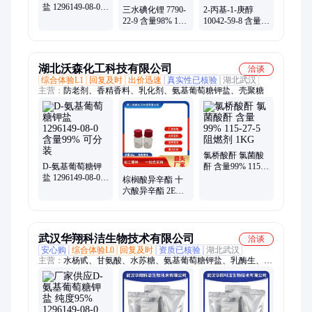
盐 1296149-08-0
三水碘化锂 7790-
2-丙基-1-庚醇
含量99% 1kg 25kg
22-9 含量98% 1kg
10042-59-8 含量
拉那白
25kg 样品分装
99% 1kg 25kg 拉
那白
湖北沃森化工科技有限公司
洽谈
综合体验L1
回复及时
出价迅速
真实性已核验
湖北武汉
主营：
防老剂、香精香料、乳化剂、氨基葡萄糖钾盐、壳聚糖
氯桥酸酐 氯菌酸
D-氨基葡萄糖钾
酐 含量99% 115-
盐 1296149-08-0
27-5 阻燃剂 1KG
棕榈酸异辛酯 十
含量99% 可分装
六酸异辛酯 2EHP
1341-38-4 纯度
98% 日化级 供应
武汉华翔科洁生物技术有限公司
洽谈
安心购
综合体验L0
回复及时
资质已核验
湖北武汉
主营：
水杨甙、甘氨酸、水苏糖、氨基葡萄糖钾盐、乳酶生、阻
燃剂、鳕鱼粉、西瓜酮、喹烯酮、硫酸锆、甲醇钾、虫胶酸、硫
酸锶、紫苏葶、苯丁锡、红桔油、肌氨酸、四氢萘、布洛芬、嘧
菌酯、碳酸镧、氟草隆、烟酰胺、磷酸铁、丙酸铵、碳酸镁