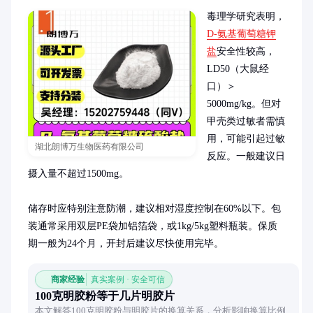
毒理学研究表明，
D-氨基葡萄糖钾
盐
安全性较高，
LD50（大鼠经
口）＞
5000mg/kg。但对
甲壳类过敏者需慎
用，可能引起过敏
湖北朗博万生物医药有限公司
反应。一般建议日
摄入量不超过1500mg。

储存时应特别注意防潮，建议相对湿度控制在60%以下。包
装通常采用双层PE袋加铝箔袋，或1kg/5kg塑料瓶装。保质
期一般为24个月，开封后建议尽快使用完毕。
商家经验
真实案例 · 安全可信
100克明胶粉等于几片明胶片
本文解答100克明胶粉与明胶片的换算关系，分析影响换算比例