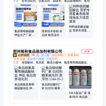
主营：
营养强化剂、抗氧化剂、甜味剂、食品级增稠剂、食用色
素、酶制剂、粉末香精、酸度调节剂、食品乳化剂、着色剂、抗
结剂、增味剂
饲料级肌酸盐酸
盐 育肥专用畜禽
氨基葡萄糖硫酸
茴香粉末香精 食
养殖增强免疫力
钾盐生产厂家 氨
品级 耐高温水溶
现货速发
糖硫酸钾盐 低钠
性 炒货增香增味
钾盐型氨糖原料
食用香精
郑州裕和食品添加剂有限公司
洽谈
5年
品
安心购
综合体验L1
回复及时
出价迅速
真实性已核验
河南郑州
主营：
海藻酸钠、黄原胶、酪蛋白酸钠、氨基葡萄糖硫酸盐、卡
拉胶、胍基乙酸、瓜尔胶/瓜尔豆胶、核苷酸、L-精氨酸、亚硫酸
氢钠、苹果酸、柠檬酸、乳酸链球菌素、明胶、木糖、低聚果
糖、苏氨酸、色氨酸、牛磺酸、山梨酸钾、L-半胱氨酸盐酸盐、
β-胡萝卜素
食品级氨基葡萄
食品级硅酸钙厂
糖硫酸钠盐 钾盐
家 抗结剂 糖果抛
食品营养强化剂
光剂 悬浮剂 1344-
DHA藻油厂家 液
95-2
体/粉末 食品级营
养强化剂 食品保
健品