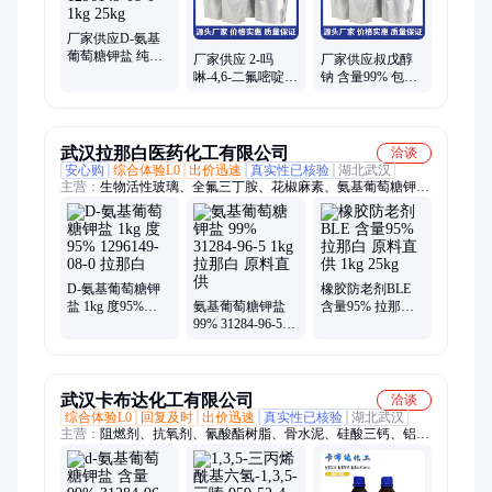
厂家供应D-氨基
葡萄糖钾盐 纯度
厂家供应 2-吗
厂家供应叔戊醇
95% 1296149-08-0
啉-4,6-二氟嘧啶
钠 含量99% 包装
1kg 25kg
CAS#189003-02-9
1kg 25kg 可以分
含量99% 25g 1kg
装 华翔
武汉拉那白医药化工有限公司
洽谈
安心购
综合体验L0
出价迅速
真实性已核验
湖北武汉
主营：
生物活性玻璃、全氟三丁胺、花椒麻素、氨基葡萄糖钾
盐、二羟基丙酮、2-十一酮、光引发剂、乙酸龙脑酯、羟基磷灰
石
D-氨基葡萄糖钾
橡胶防老剂BLE
盐 1kg 度95%
氨基葡萄糖钾盐
含量95% 拉那白
1296149-08-0 拉那
99% 31284-96-5
原料直供 1kg
白
1kg 拉那白 原料
25kg
直供
武汉卡布达化工有限公司
洽谈
综合体验L0
回复及时
出价迅速
真实性已核验
湖北武汉
主营：
阻燃剂、抗氧剂、氰酸酯树脂、骨水泥、硅酸三钙、铝酸
三钙、光固化剂