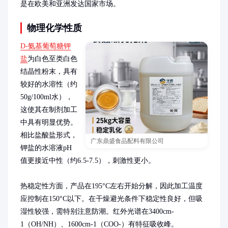
是在欧美和亚洲发达国家市场。
物理化学性质
D-氨基葡萄糖钾
盐
为白色至类白色
结晶性粉末，具有
较好的水溶性（约
50g/100ml水），
这使其在制剂加工
中具有明显优势。
相比盐酸盐形式，
广东鼎盛食品配料有限公司
钾盐的水溶液pH
值更接近中性（约6.5-7.5），刺激性更小。

热稳定性方面，产品在195°C左右开始分解，因此加工温度
应控制在150°C以下。在干燥避光条件下稳定性良好，但吸
湿性较强，需特别注意防潮。红外光谱在3400cm-
1（OH/NH）、1600cm-1（COO-）有特征吸收峰。