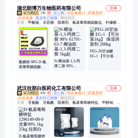
湖北朗博万生物医药有限公司
洽谈
2年
档
安心购
综合体验L1
回复及时
出价迅速
真实性已核验
湖北武汉
主营：
甲酸镍、水苏糖、阻燃剂、氨基葡萄糖硫酸盐、柠檬醛、
西瓜酮、氢醌酯、卡必醇、消泡剂、磷酸铁、肉桂醇、肉桂醛、
碳酸镉、磷酸铝、银墨水、椰油胺、封装胶、化合物、桦木油、
稀释剂、羟乙基、乙硫氮、润肤剂、球虫酯、矮壮素、异龙脑
PEG-26甘油醚
EG-1 【可分装
N-椰油基-1,3-丙
1kg】 保湿润肤剂
氨糖粉 98% D-氨
撑二胺 98%
200kg
基葡萄糖硫酸盐
61791-63-7 椰油烷
氨基葡萄糖 钾盐
基-1,3-丙撑二胺
钠盐 14999-43-0
1kg起
武汉拉那白医药化工有限公司
洽谈
8年
档
安心购
综合体验L1
回复及时
出价迅速
真实性已核验
湖北武汉
主营：
甘氨酸、甘氨酰、阻燃剂、氨基葡萄糖钾盐、甲醇钠、蒽
甲酯、十八酸、溴壬烷、肉桂醇、葱油醇、肉桂醛、异丁酯、赖
氨酸、叔丁醇、多佐胺、醛试剂、醇酯-12、乙氧基、脯氨酸、
牛胆粉、癸酸酯、化合物、氟苯基、敏材料、氨酰胺、扁油酸
D-氨基葡萄糖钾