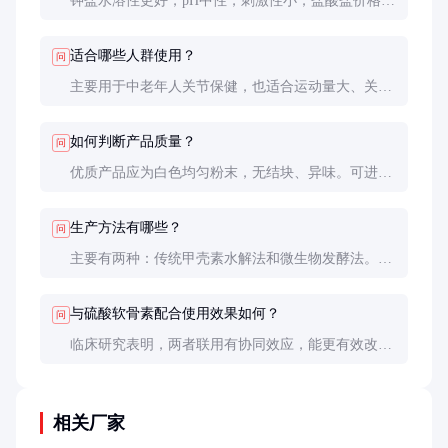
钾盐水溶性更好，pH中性，刺激性小；盐酸盐价格较
低但酸性较强。选择取决于具体应用需求和个人耐受
性。
适合哪些人群使用？
问
主要用于中老年人关节保健，也适合运动量大、关节
负担重的人群。肾功能不全者需遵医嘱，因含钾离
子。
如何判断产品质量？
问
优质产品应为白色均匀粉末，无结块、异味。可进行
溶解性测试（应完全溶于水），并查看第三方检测报
告确认纯度等指标。
生产方法有哪些？
问
主要有两种：传统甲壳素水解法和微生物发酵法。发
酵法产品更纯净，适合过敏体质人群，但成本较高。
与硫酸软骨素配合使用效果如何？
问
临床研究表明，两者联用有协同效应，能更有效改善
关节症状。常见复方比例为氨基葡萄糖:硫酸软骨素
=3:2。
相关厂家