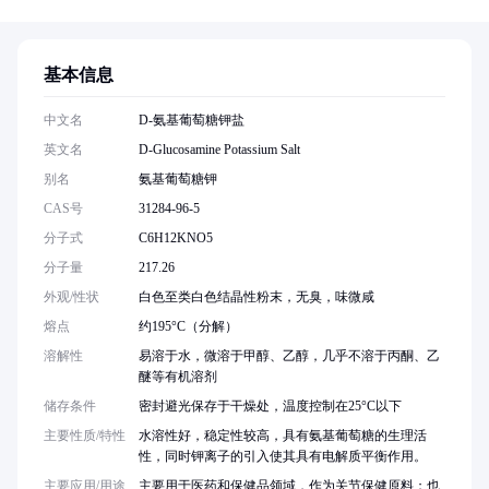
基本信息
中文名
D-氨基葡萄糖钾盐
英文名
D-Glucosamine Potassium Salt
别名
氨基葡萄糖钾
CAS号
31284-96-5
分子式
C6H12KNO5
分子量
217.26
外观/性状
白色至类白色结晶性粉末，无臭，味微咸
熔点
约195°C（分解）
溶解性
易溶于水，微溶于甲醇、乙醇，几乎不溶于丙酮、乙
醚等有机溶剂
储存条件
密封避光保存于干燥处，温度控制在25°C以下
主要性质/特性
水溶性好，稳定性较高，具有氨基葡萄糖的生理活
性，同时钾离子的引入使其具有电解质平衡作用。
主要应用/用途
主要用于医药和保健品领域，作为关节保健原料；也