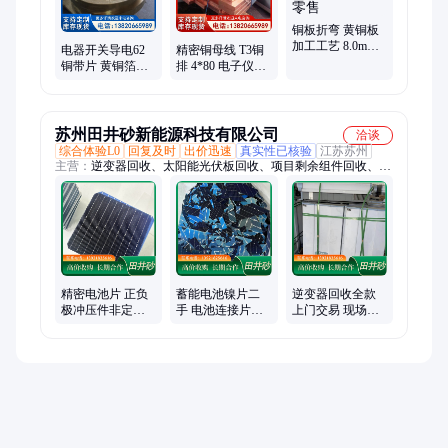
铜板折弯 黄铜板
加工工艺 8.0mm
电器开关导电62
精密铜母线 T3铜
石油化工用铜材
铜带片 黄铜箔
排 4*80 电子仪器
批发零售
0.3*100 电池连接
用铜材 规格全交
用铜材 厂家销售
期短
苏州田井砂新能源科技有限公司
洽谈
综合体验L0
回复及时
出价迅速
真实性已核验
江苏苏州
主营：
逆变器回收、太阳能光伏板回收、项目剩余组件回收、电
池片、报废光伏板回收
精密电池片 正负
蓄能电池镍片二
逆变器回收全款
极冲压件非定定
手 电池连接片回
上门交易 现场估
制 连接件型号 不
收 金弹片来样定
计 专业团队田井
易损坏
做
砂