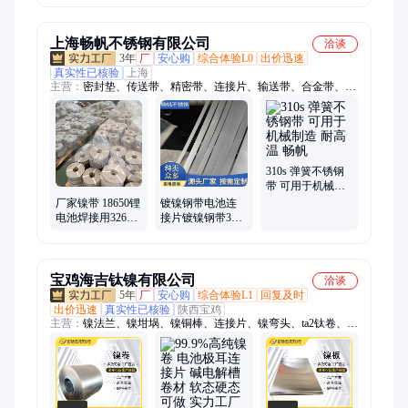
好 支持定制
快速加工
腾南
上海畅帆不锈钢有限公司
洽谈
3年
厂
安心购
综合体验L0
出价迅速
真实性已核验
上海
主营：
密封垫、传送带、精密带、连接片、输送带、合金带、提
升机、锈钢带、缠绕垫、法兰密封、合金板材、环形钢带、机械
垫片、精密仪器、分条钢带、螺丝垫片、工业锅炉、压力设备、
开口垫片、热扎钢带、金属垫片、防滑垫片、打孔钢带、冷轧板
材、仪表仪器、软磁合金
310s 弹簧不锈钢
带 可用于机械制
造 耐高温 畅帆
厂家镍带 18650锂
镀镍钢带电池连
电池焊接用32650
接片镀镍钢带304
连接片纯镍带 电
材质轻盈 强度高
池配件
畅帆
宝鸡海吉钛镍有限公司
洽谈
5年
厂
安心购
综合体验L1
回复及时
出价迅速
真实性已核验
陕西宝鸡
主营：
镍法兰、镍坩埚、镍铜棒、连接片、镍弯头、ta2钛卷、
ta1钛棒、镍板能、换热管、镍卷带、钛卷带、镍圆棒、n6镍螺
丝、n4镍管件、n4镍合金、n5厚壁管、钛合金环、高纯镍板、电
解镍板、镍基焊丝、电镀镍板、纯镍管件、超细镍丝、镍合金
棒、钛合金管、高纯镍管