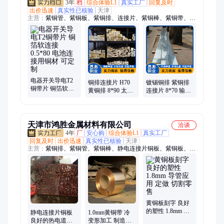
3年
档
综合体验L1
真实工厂
回复及时
出价迅速
真实性已核验
天津
主营：
紫铜管、紫铜板、紫铜排、连接片、紫铜棒、紫铜带、镀
锡铜排、空调铜管、黄铜管、黄铜板、黄铜排、锡青铜棒、铜母
线、止水铜板、TU2紫铜板、T2空调铜管、镀锡铜母线、C11000
紫铜排、T2紫铜带、T2止水铜片、T2铜板、裸铜编织带、镀锡
扁铜线、T2铜排、C1011紫铜板、T2紫铜棒
电器开关导电T2
铜排连接片 H70
镀锡铜排 紫铜排
铜带片 铜箔软连
黄铜排 8*90 太阳
连接片 8*70 输电
接 0.5*80 电池连
能电池用铜材 规
设备用铜材 规格
接用铜材 可定制
格全可定制
齐全
天津市鸿胜金属材料有限公司
洽谈
4年
厂
安心购
综合体验L1
真实工厂
回复及时
出价迅速
真实性已核验
天津
主营：
紫铜排、紫铜管、紫铜棒、静电连接片铜板、紫铜板、止
水铜板、紫铜带、铜软连接、空调铜管、黄铜排、黄铜管、黄铜
板、黄铜带、铝排、覆塑铜管、t2紫铜排、铜母线、机房铜排、
电工铜排、红铜管、冷媒铜管、汇流铜排、异形铜排、接地铜
排、地铁铜排、模具焊药
黄铜板刻字 良好
的塑性 1.8mm 导
静电连接片铜板
1.0mm黄铜带 冷
管应用 定做 切割
良好的热电道性
变形加工 制造精