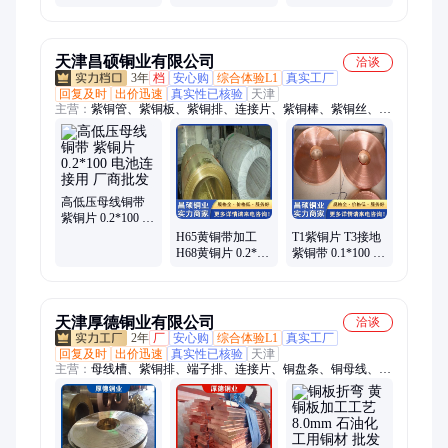
零售
4.0mm 电力电器
密仪器 加工 发货
用 定做
速度快
天津昌硕铜业有限公司
洽谈
3年
档
安心购
综合体验L1
真实工厂
回复及时
出价迅速
真实性已核验
天津
主营：
紫铜管、紫铜板、紫铜排、连接片、紫铜棒、紫铜丝、空
调铜管、镀锌铜排、接地铜排、紫铜带、黄铜管、黄铜板、黄铜
排、黄铜带、紫铜线、镀锡铜母线、T2紫铜排、铜包铝排、T2紫
铜板、T2紫铜棒、TP2脱脂铜管、紫铜带加工、TMY镀锡铜母
线、机房汇流铜排、紫铜管折弯加工、H65黄铜棒
高低压母线铜带
紫铜片 0.2*100 电
池连接用 厂商批
H65黄铜带加工
T1紫铜片 T3接地
发
H68黄铜片 0.2*50
紫铜带 0.1*100 电
电池连接用 可定
池连接用 厂库发
制
货
天津厚德铜业有限公司
洽谈
2年
厂
安心购
综合体验L1
真实工厂
回复及时
出价迅速
真实性已核验
天津
主营：
母线槽、紫铜排、端子排、连接片、铜盘条、铜母线、软
铜排、六角铜排、包塑铜排、电器开关、铜包铝排、端子铜排、
镀银铜排、软态铜排、电气铜排、汇流铜排、电力铜排、电子仪
器、无氧铜排、开关设备、接地铜排、动力铜排、镀锡铜排、异
形铜排、定尺铜排、空调设备