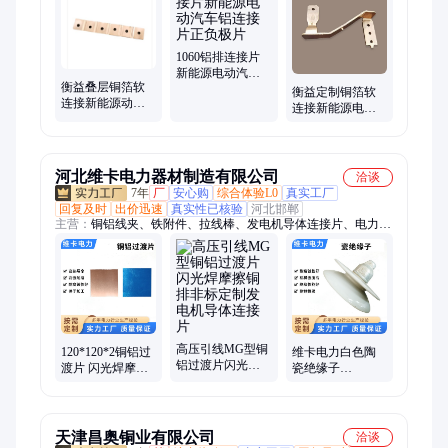
1060铝排连接片
新能源电动汽车
衡益叠层铜箔软
铝连接片正负极
衡益定制铜箔软
连接新能源动力
片
连接新能源电动
电池软连接片-载
汽车连接片厂
流量大电气性能
PACK模组结构件
好
河北维卡电力器材制造有限公司
洽谈
7年
厂
安心购
综合体验L0
真实工厂
回复及时
出价迅速
真实性已核验
河北邯郸
主营：
铜铝线夹、铁附件、拉线棒、发电机导体连接片、电力抱
箍、铝包带、防震锤、热镀锌、绝缘子、u型抱箍、u型挂环、镀
锌横担、耐张线夹、悬垂线夹、装卸线夹、四线横担、六角螺
母、五孔联板、扁铁抱箍、线鼻子、设备线夹、接线端子、接续
金具、连接金具、间隔棒、联板
高压引线MG型铜
120*120*2铜铝过
维卡电力白色陶
铝过渡片闪光焊
渡片 闪光焊摩擦
瓷绝缘子
摩擦铜排非标定
铜排非标定制发
U70BP/146D架空
制发电机导体连
电机导体连接片
线路安装盘形防
接片
污瓷瓶
天津昌奥铜业有限公司
洽谈