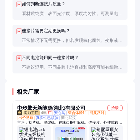
如何判断连接片质量？
问
看材质纯度、表面光洁度、厚度均匀性。可测量电阻
值，优质连接片电阻应稳定且符合理论计算值。
连接片需要定期更换吗？
问
正常情况下无需更换，但若发现氧化腐蚀、变形或电
阻明显增大，应及时更换以确保安全。
不同电池能用同一连接片吗？
问
不建议混用。不同品牌电池直径和高度可能有细微差
异，会导致连接不牢或应力集中，最好使用专为特定
电池设计的连接片。
相关厂家
中步擎天新能源(湖北)有限公司
洽谈
4年
厂
安心购
综合体验L1
回复及时
出价迅速
真实性已核验
湖北武汉
主营：
划片机、串焊机、在线边框打标机、连接片、外挂式边框
打标机、汇流条焊接机、太阳能IV测试仪