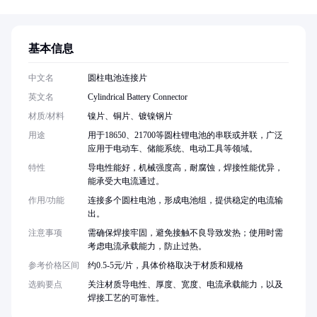
基本信息
中文名
圆柱电池连接片
英文名
Cylindrical Battery Connector
材质/材料
镍片、铜片、镀镍钢片
用途
用于18650、21700等圆柱锂电池的串联或并联，广泛
应用于电动车、储能系统、电动工具等领域。
特性
导电性能好，机械强度高，耐腐蚀，焊接性能优异，
能承受大电流通过。
作用/功能
连接多个圆柱电池，形成电池组，提供稳定的电流输
出。
注意事项
需确保焊接牢固，避免接触不良导致发热；使用时需
考虑电流承载能力，防止过热。
参考价格区间
约0.5-5元/片，具体价格取决于材质和规格
选购要点
关注材质导电性、厚度、宽度、电流承载能力，以及
焊接工艺的可靠性。