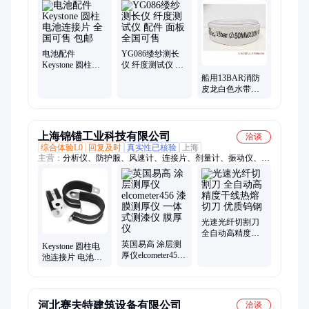
电池配件
YG086缕纱测长
Keystone 圆柱电
仪 纤度测试仪 配
池连接片 全国可
件 面板 全国可售
船用13BAR消防
售 包邮
皮龙白色水带
FIRE HOSE
SMOOTH SEA
上海锦锚工业科技有限公司
洽谈
综合体验L0
回复及时
真实性已核验
上海
主营：
分析仪、防护服、风速计、连接片、剂量计、振动仪、减
压器、测量仪、护目镜、温湿度、水分仪、uv-340auv、黑度
仪、十字划、测温仪、传感器、清洗剂、折光仪、热电偶、色差
仪、内窥镜、样品瓶、流量计、电导率、金达通、电火花
光速光纤切割刀
全自动高精度干
英国易高 涂层测
线热熔切刀 优质
Keystone 圆柱电
厚仪elcometer456
钨钢
池连接片 电池配
漆膜测厚仪 一体
件 全国可售 包邮
式测漆仪 膜厚仪
河北赛夫特建筑设备有限公司
洽谈