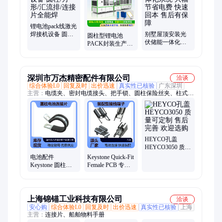
锂电池pack线激光
焊接机设备 圆柱/
别墅屋顶安装光
圆柱型锂电池
方形/汇流排/连接
伏储能一体化系
PACK封装生产线
片全能焊
统 大幅节省电费
设备 非标定制锂
快速回本 售后有
电电池模组pack装
保障
配线
深圳市万杰精密配件有限公司
洽谈
综合体验L0
回复及时
出价迅速
真实性已核验
广东深圳
主营：
电缆夹、密封电缆接头、把手锁、圆柱保险丝夹、柱式磁
性带锁、PEM定位销、螺丝线夹、快速断开端子、螺丝端子、连
接器、HEYCO隔离柱、HEYCO波纹塑料管、压缩式门锁、
HEYCO电缆夹、AC驱动线、保险原器件、PCB快装母端子、
HEYCO孔塞孔盖、孔塞孔盖、KATO手动工具、HEYCO 线扣、
HEYCO防水接头、电缆中间接头、双侧锁定门锁、连接刀形插
HEYCO孔盖
头
HEYCO3050 质量
可定制 售后完善
电池配件
Keystone Quick-Fit
欢迎选购
Keystone 圆柱电
Female PCB 专用
池连接片 厂家 优
焊接端子 快速装
质供应
配型接线
上海锦锚工业科技有限公司
洽谈
安心购
综合体验L0
回复及时
出价迅速
真实性已核验
上海
主营：
连接片、船舶物料手册