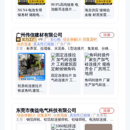
99.9%高纯镍卷 电
池极耳连接片 碱
N6 N4 电池专用
海吉供应 镍铜合
电解槽卷材 软态
镍卷材 储能电池
金板 材质按需定
硬态可做 实力工
连接片 焊接件基
制 锂电池连接片
厂
材材料 源头厂家
镍板 抗高温 实力
海吉
商家
广州伟信建材有限公司
洽谈
4年
厂
安心购
综合体验L0
回复及时
出价迅速
真实性已核验
广东广州
主营：
标养室、拉缝板、水泥条、L型连接片、集装箱、分格
板、结构板、养护室、墙体结构、桥梁垫块、梅花垫块、桩芯圆
饼、水泥垫块、桩芯铁饼、桩芯钢板、建筑施工、水泥支撑条、
pvc建筑拉缝、钢筋保护层、混凝土条支撑、建筑工地桩芯、水
泥支撑垫块、框条填充制品、填充条、移动标养室、可移动标养
室
固定连接拉片 加
气砖连接片 工程
角码转接件 厂家
建筑固定耐候钢
生产加气砖连接
轻质砖连接拉片
角码
片 规格齐全 厂房
铁皮角码 建筑砌
用工地用
墙固定片 加气块
连接片
东莞市衡益电气科技有限公司
洽谈
综合体验L0
回复及时
出价迅速
真实性已核验
广东东莞
主营：
铜箔焊机、铝箔软连接焊机、铝镍焊机、电池软连接、软
连接生产设备