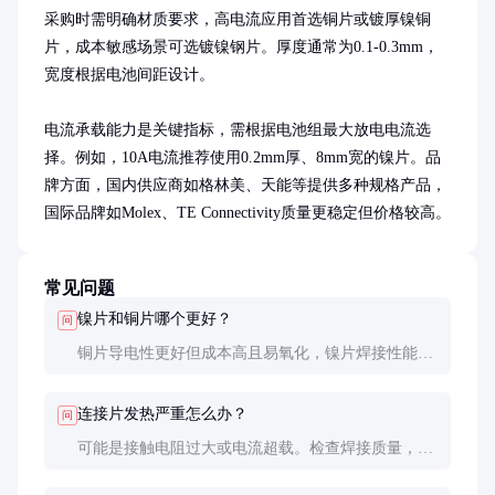
采购时需明确材质要求，高电流应用首选铜片或镀厚镍铜
片，成本敏感场景可选镀镍钢片。厚度通常为0.1-0.3mm，
宽度根据电池间距设计。

电流承载能力是关键指标，需根据电池组最大放电电流选
择。例如，10A电流推荐使用0.2mm厚、8mm宽的镍片。品
牌方面，国内供应商如格林美、天能等提供多种规格产品，
国际品牌如Molex、TE Connectivity质量更稳定但价格较高。
常见问题
镍片和铜片哪个更好？
问
铜片导电性更好但成本高且易氧化，镍片焊接性能更
优且耐腐蚀。高电流应用推荐铜镀镍，兼顾导电性和
焊接性。
连接片发热严重怎么办？
问
可能是接触电阻过大或电流超载。检查焊接质量，必
要时更换更宽更厚的连接片，或改善散热条件。