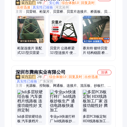
6年
厂
安心购
综合体验L0
回复及时
出价迅速
真实性已核验
河北沧州
主营：
贝雷销、桁架片、贝雷桥、贝雷片连接片、桥面板、贝雷
片、贝雷架、钢架桥、支架花架、弦杆螺栓、抗风拉杆、支架螺
栓、架桥桁架、角钢桁架、片支撑架
桁架连接片 装配
贝雷片 公路桥梁
赛夫特 镀锌贝雷
式321型贝雷梁 施
321型连接片 便道
片 结构稳固 桥梁
工钢便桥 定制刚
施工钢架桥 上门
搭建工程钢桁架
栈桥
施工临时桥搭设
配件 全国施工
深圳市腾南实业有限公司
洽谈
2年
厂
综合体验L0
回复及时
出价迅速
真实性已核验
广东深圳
主营：
光源板、控制板、网通板、连接片、混压板、抄板打、印
制板、柔性板、多层板、八层pcb、电路板、刚挠板、传感器、
埋孔板、盲孔板、模块板、结合板、阻抗板、线路板、电器主
板、芯片载板、pcb板定制、陶瓷基板、载板定制、高速背板、
IC载板
hdi多层软硬结合
专业pcb快速打样
多层PCB板定制
板 汽车拨档片线
厂 hdi线路板抄板
HDI线路板加工厂
路板 连接功能性
生产 通信电路板
家 连接功能性好