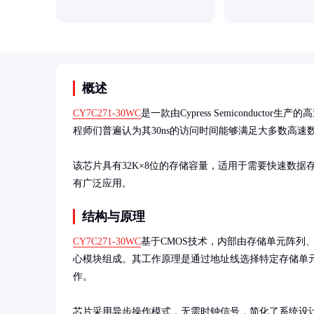
概述
CY7C271-30WC
是一款由Cypress Semiconduc
程师们普遍认为其30ns的访问时间能够满足大多数高速数
该芯片具有32K×8位的存储容量，适用于需要快速数
有广泛应用。
结构与原理
CY7C271-30WC
基于CMOS技术，内部由存储单元阵列
心模块组成。其工作原理是通过地址线选择特定存储单
作。

芯片采用异步操作模式，无需时钟信号，简化了系统设