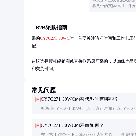
检测中的实际作用，并分
B2B采购指南
采购
CY7C271-30WC
时，首要关注访问时间和工作电压范围
配。

建议选择授权经销商或直接联系原厂采购，以确保产品
和交货时间。
常见问题
CY7C271-30WC的替代型号有哪些？
问
可考虑CY7C271-35WC（35ns访问时间）或CY7C27
25WC（25ns访问时间），具体需根据系统需求选
CY7C271-30WC的寿命如何？
问
在正常工作条件下，其寿命可达10年以上。但需注