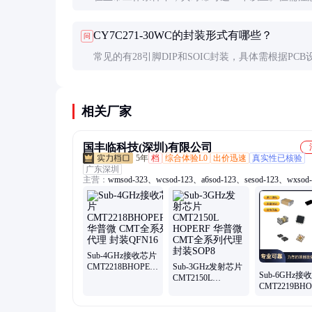
超压、高温和静电损伤。
CY7C271-30WC的封装形式有哪些？
问
常见的有28引脚DIP和SOIC封装，具体需根据PCB
空间限制选择。
相关厂家
国丰临科技(深圳)有限公司
5年
档
综合体验L0
出价迅速
真实性已核验
广东深圳
主营：
wmsod-323、wcsod-123、a6sod-123、sesod-123、wxsod
wdsod-323、x4sod-123、6hsod-123、6csod-123、4zsod-123、
mmbd4148t、mmbd4148a、3esod-323、蜡烛灯、wgsod-123、5ps
123、y2sod-323、稳压管、wnsod-123、d6sod-123、sksod-123
mmsz5244b、c0sod-323、5nsod-123、4fsod-123
Sub-4GHz接收芯片
CMT2218BHOPERF
Sub-3GHz发射芯片
Sub-6GHz接
华普微 CMT全系列
CMT2150L
CMT2219BHO
代理 封装QFN16
HOPERF 华普微
华普微 CMT
CMT全系列代理 封
代理 封装QFN
装SOP8