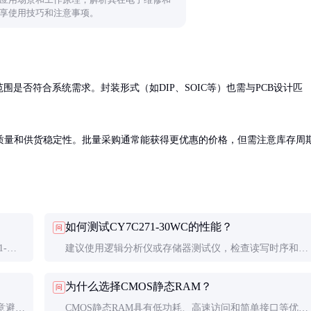
享使用技巧和注意事项。
是否符合系统需求。封装形式（如DIP、SOIC等）也需与PCB设计匹
质量和供货稳定性。批量采购通常能获得更优惠的价格，但需注意库存周
如何测试CY7C271-30WC的性能？
问
1-
建议使用逻辑分析仪或存储器测试仪，检查读写时序和数
择。
据完整性。实际应用中还需进行长时间稳定性测试。
为什么选择CMOS静态RAM？
问
意避免
CMOS静态RAM具有低功耗、高速访问和简单接口等优