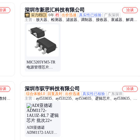
深圳市新思汇科技有限公司
洽谈
洽谈
6年
档
出价迅速
真实性已核验
广东深圳
主营：
放大器、检测器、滤波器、调制器、接收器、衰减器、解调
器、变压器、合成器、收发器、偏置器、振荡器、rfid天线、终端负
载、隔直流器、微波射频、集成电路、同轴开关、接入监控ic、频率
综合器、便携式仪器、mcl电子开关、压控均衡器、射频适配器、定
向耦合器
MIC5205YM5-TR
电源管理芯片
MICROCHIP 封装
SOT23-5 批次24+
深圳市驭宇科技有限公司
洽谈
洽谈
综合体验L0
回复及时
出价迅速
真实性已核验
广东深圳
、模数转换
主营：
ayf533035、ayf531235、ayf534035、逻辑芯片、ayf530635、连
接器、ayf531035、ayf530435、atph33maha、axk730147g、cm1442-
06cp、10tpe47mazb、axk5f10347yg、电源到板、集成电路、
axk5f10547yg、axk5f8054kj1、axk5f30547yg、axk6f30547yg、
axk5f16547yg、axk5f20547yg、axk6f10347yg、zxtn07045effta、fts-
105-01-l-dv、ftsh-105-01-l-dv、samtecssm-110-s-dv
ADI亚德诺
ADM1172-1AUJZ-
RL7 逻辑芯片 批次