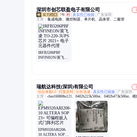
深圳市创芯联盈电子有限公司
7年
档
真实性已核验
广东深圳
主营：
集成电路、微控制器、单片机、晶体管、二极管
IRFB3206PBF
INFINEON/英飞凌
TO-220-3UPS芯片
2021+ 电子元器件
代理
瑞航达科技(深圳)有限公司
综合体验L0
回复及时
出价迅速
真实性已核验
广东深圳
主营：
cbm160808u121、0402b223k500nt、0402b473k500nt
芯片、0402b224k160nt、0402b562k500nt、cbw321609u190t、
0402b222k500nt、06035c332jat2a、0603x225k160nt、
0402b103k500nt、0603b103j500nt、0805b221k500nt、
04022r102k500ba、0402cg102j500nt、0402cg4r7c500nt、
l9637d013trst19sop
EPM9320ARI208-
10 ALTERA SOP