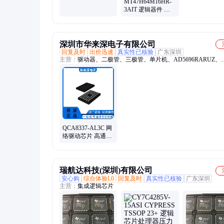
MT47H64M16HR-
23+ 可编程嵌入式
3AIT 逻辑器件 储
门阵列芯片
存器芯片MICRON
镁光原装现货
深圳市华来深电子有限公司
回复及时
出价迅速
真实性已核验
广东深圳
主营：
驱动器、二极管、三极管、单片机、AD5696RARUZ、
MAX17043G T、MK24FN1M0VDC12
QCA8337-AL3C 网
络驱动芯片 高通原
装现货假一罚十支
持实单对上来聊
瑞航达科技(深圳)有限公司
安心购
综合体验L0
回复及时
真实性已核验
广东深圳
主营：
集成逻辑芯片