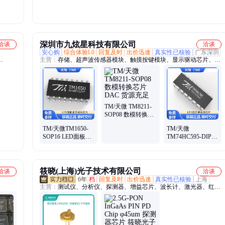
22+
深圳市九炫星科技有限公司
洽谈
洽谈
安心购
综合体验L0
回复及时
出价迅速
真实性已核验
广东深圳
主营：
存储、超声波传感器模块、触摸按键模块、显示驱动芯片、电
机驱动芯片、工业控制芯片、模数转换芯片、LCD显示驱动芯片、半
桥驱动芯片、LED显示屏驱动芯片、面板显示驱动芯片、震动模块、
颜色传感器模块、旋转电位器模块、温湿度模块、声音传感器模块、
射频模块、人体红外感应模块、倾斜模块、霍尔传感器模块、红外巡
线传感器模块、光敏电阻传感器模块、高精度称重模块、闪速存储
TM/天微 TM8211-
器、电流检测模块
SOP08 数模转换芯
片DAC 货源充足
TM/天微TM1650-
TM/天微
SOP16 LED面板显
TM74HC595-DIP16
示驱动芯片 25+
LED显示驱动芯片
原厂授权
筱晓(上海)光子技术有限公司
洽谈
洽谈
6年
档
回复及时
出价迅速
真实性已核验
上海
主营：
测试仪、分析仪、探测器、增益芯片、波长计、激光器、红外
观察镜、台式光源、光纤放大器、激光控制器、光纤拉锥机、滤波
器、光纤光栅、晶体、隔离器