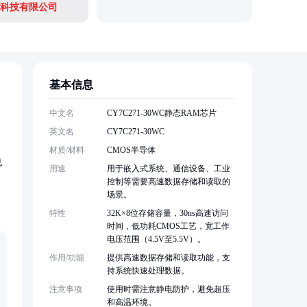
科技有限公司
基本信息
中文名
CY7C271-30WC静态RAM芯片
英文名
CY7C271-30WC
材质/材料
CMOS半导体
也
用途
用于嵌入式系统、通信设备、工业
控制等需要高速数据存储和读取的
场景。
特性
32K×8位存储容量，30ns高速访问
时间，低功耗CMOS工艺，宽工作
电压范围（4.5V至5.5V）。
作用/功能
提供高速数据存储和读取功能，支
持系统快速处理数据。
注意事项
使用时需注意静电防护，避免超压
和高温环境。