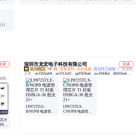
势，特别适合嵌入式系统和便携设备。
设计和
深圳市龙宏电子科技有限公司
洽谈
洽谈
5年
档
回复及时
出价迅速
真实性已核验
广东深圳
主营：
ne3503m04、ne3512s02、sp0503bah、iso1044bd、lt8410edc、
-123、
保险丝、比较器、b02p-vl-r、ase5s4010、触发器、解码器、
thvd1500d、thvd1451d、sy8032abc、hip2100ib、opa4172id、连接器、
od-
mx1a-11nw、lshd-7501、ths4531id、二极管、hsmm-c170、
、
tps22914b、lf353dre4、装原封
LP8725TLE-
LP8725TLX-
B/NOPB 电源管理
C/NOPB 电源管理
芯片 TI 封装
芯片 TI 封装
收芯片
DSBGA-30 批次
DSBGA-30 批次
PERF
21+
21+
全系列
16