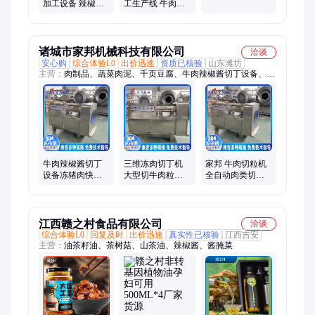
肉夹层锅 康德
加工设备 辣椒酱
工生产线 牛肉辣
400L食堂汤料熬
料炒制生产线 康
椒酱高温杀菌锅
煮锅
德机械均可加工
均可按照需求定
定制
制
诸城市家邦机械科技有限公司
洽谈
安心购
综合体验L0
出价迅速
资质已核验
山东潍坊
主营：
肉制品、蔬菜肉泥、千页豆腐、牛肉辣椒酱切丁设备、料
水搅拌器、液压上料机、雪花牛肉注、传送料斗车、真空腌制
机、真空滚揉机、真空搅拌机、混合搅拌机、食品运输传送、猪
牛肉绞肉机
牛肉辣椒酱切丁
三维冻肉切丁机
家邦 牛肉切粒机
设备冻猪肉快速
大型切牛肉粒鸡
全自动肉类切丁
斩切机全自动微
肉丁设备 豆腐切
机 三文鱼切丁设
冻肉多功能支持
丁机器
备
定制
江西赣之村食品有限公司
洽谈
综合体验L0
回复及时
出价迅速
真实性已核验
江西吉安
主营：
油茶籽油、茶树菇、山茶油、辣椒酱、酱腌菜