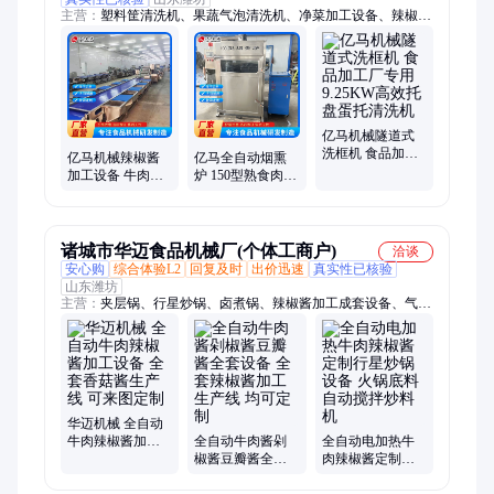
主营：
塑料筐清洗机、果蔬气泡清洗机、净菜加工设备、辣椒酱
加工设备、玉米清洗机、巴氏杀菌设备、解冻设备
亿马机械隧道式
洗框机 食品加工
亿马机械辣椒酱
亿马全自动烟熏
厂专用 9.25KW高
加工设备 牛肉香
炉 150型熟食肉品
效托盘蛋托清洗
菇酱生产线 按需
厂烟熏一体机 熏
机
定制
鸡熏鸭鱼肉蒸熏
箱
诸城市华迈食品机械厂(个体工商户)
洽谈
安心购
综合体验L2
回复及时
出价迅速
真实性已核验
山东潍坊
主营：
夹层锅、行星炒锅、卤煮锅、辣椒酱加工成套设备、气泡
清洗机、巴氏杀菌设备、多爪炒料机
华迈机械 全自动
牛肉辣椒酱加工
全自动牛肉酱剁
全自动电加热牛
设备 全套香菇酱
椒酱豆瓣酱全套
肉辣椒酱定制行
生产线 可来图定
设备 全套辣椒酱
星炒锅设备 火锅
制
加工生产线 均可
底料自动搅拌炒