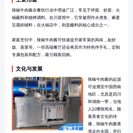
辣椒牛肉酱在餐饮行业中用途广泛，常见于拌面、炒菜、火
锅蘸料和烧烤调料。在川菜馆中，它常被用作水煮鱼、麻婆
豆腐的辅料；在火锅店中，则是蘸料的核心成分之一。

家庭烹饪中，辣椒牛肉酱可快速提升家常菜的风味，如炒
饭、蒸菜等。一些高端餐厅还会将其作为特色伴手礼，定制
专属包装和配方，吸引顾客回购。
文化与发展
辣椒牛肉酱的起源
可追溯至中国西南
地区，尤其是四川
和湖南一带，当地
人以嗜辣闻名。随
着美食文化的传
播，辣椒牛肉酱逐
渐走向全国，并衍