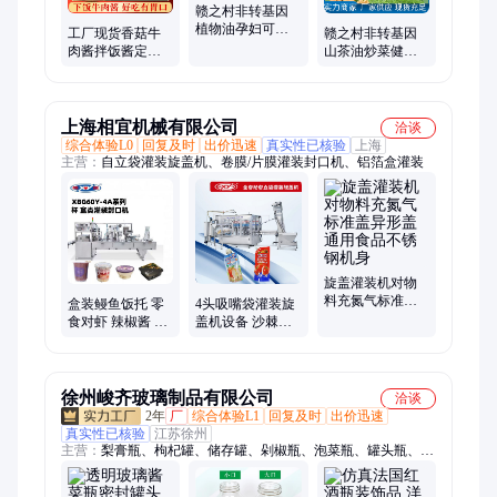
赣之村非转基因
植物油孕妇可用
工厂现货香菇牛
赣之村非转基因
500ML*4厂家货
肉酱拌饭酱定制
山茶油炒菜健康
源
即食辣椒酱香辣
家庭装厂家货源
拌面酱料下饭蘸
酱
上海相宜机械有限公司
洽谈
综合体验L0
回复及时
出价迅速
真实性已核验
上海
主营：
自立袋灌装旋盖机、卷膜/片膜灌装封口机、铝箔盒灌装
旋盖灌装机对物
料充氮气标准盖
盒装鳗鱼饭托 零
4头吸嘴袋灌装旋
异形盖通用食品
食对虾 辣椒酱 牛
盖机设备 沙棘汁
不锈钢机身
肉酱 全自动封口
饮料自立袋灌装
机 加工定制
机
徐州峻齐玻璃制品有限公司
洽谈
2年
厂
综合体验L1
回复及时
出价迅速
真实性已核验
江苏徐州
主营：
梨膏瓶、枸杞罐、储存罐、剁椒瓶、泡菜瓶、罐头瓶、麻
油瓶、腐乳瓶、精油瓶、组培瓶、包装瓶、白酒瓶、果酒瓶、膏
滋瓶、走珠瓶、酱菜瓶、果酱瓶、储物罐、酸奶杯、药粉瓶、培