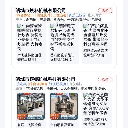
定制
料机
诸城市焕林机械有限公司
洽谈
综合体验L0
回复及时
出价迅速
资质已核验
山东潍坊
主营：
杀菌锅、夹层锅、蒸煮锅、牛肉辣椒炒锅、包装机
鸡鸭货卤煮锅 内
牛肉辣椒酱咖喱
番茄酱魔芋熬制
筐可翻不锈钢电
酱行星搅拌炒锅
夹层锅 凉粉搅拌
加热夹层锅 带漏
厨房用不锈钢全
熬煮锅 电加热带
筐汤料分离蒸煮
自动炒菜锅 支持
搅拌铲不锈钢煮
锅
定制
制锅
诸城市康德机械科技有限公司
洽谈
安心购
综合体验L0
资质已核验
山东潍坊
主营：
气泡清洗机、杀菌锅、巴氏杀菌机、香菇牛肉酱设备、杀
青漂烫机、蒸煮机、夹层锅、行星搅拌炒锅
烧燃气煮肉的大
锅 大型不锈钢煮
香菇牛肉酱全套
全自动香菇酱加