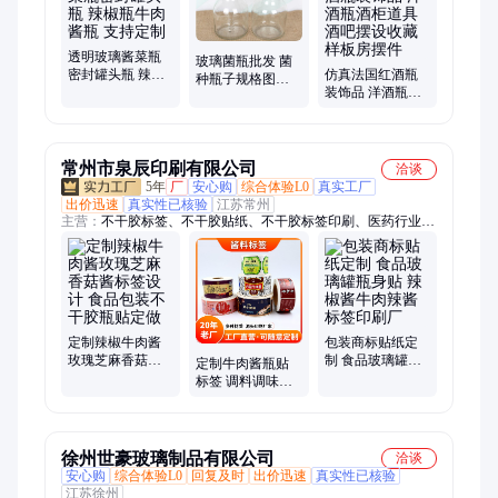
养瓶、香油瓶、酵素瓶、药膏瓶、豆腐瓶
透明玻璃酱菜瓶
玻璃菌瓶批发 菌
密封罐头瓶 辣椒
仿真法国红酒瓶
种瓶子规格图片
瓶牛肉酱瓶 支持
装饰品 洋酒瓶酒
750ml食用菌培育
定制
柜道具 酒吧摆设
玻璃瓶
收藏样板房摆件
常州市泉辰印刷有限公司
洽谈
5年
厂
安心购
综合体验L0
真实工厂
出价迅速
真实性已核验
江苏常州
主营：
不干胶标签、不干胶贴纸、不干胶标签印刷、医药行业类
标签、水晶滴胶、工业用品类标签、化工类标签、电子电器类标
签、日化类标签、画册说明书、包装盒
定制辣椒牛肉酱
包装商标贴纸定
玫瑰芝麻香菇酱
制 食品玻璃罐瓶
定制牛肉酱瓶贴
标签设计 食品包
身贴 辣椒酱牛肉
标签 调料调味料
装不干胶瓶贴定
辣酱标签印刷厂
酱料不干胶包装
做
辣椒酱不干胶印
刷
徐州世豪玻璃制品有限公司
洽谈
安心购
综合体验L0
回复及时
出价迅速
真实性已核验
江苏徐州