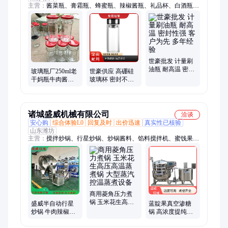
主营：
酱菜瓶、膏霜瓶、蜂蜜瓶、辣椒酱瓶、礼品杯、白酒瓶、
六棱瓶、果酱瓶、香油瓶、精油瓶、广告杯、燕窝瓶、宠物窝、
指甲油瓶、化妆品瓶、油壶、调料瓶、玻璃油瓶
世豪批发 计量刷
油瓶 耐高温 密封
玻璃瓶厂250ml老
世豪供应 高硼硅
性强 客户为先 多
干妈瓶牛肉酱瓶
玻璃杯 密封不洒
年经验
辣椒酱瓶可定制
漏 品牌厂家 匠心
打造
诸城盛威机械有限公司
洽谈
安心购
综合体验L0
回复及时
出价迅速
真实性已核验
山东潍坊
主营：
搅拌炒锅、行星炒锅、炒锅酱料、馅料搅拌机、蜜饯果脯
设备机器
商用菱角压力煮
锅 玉米花生高压
盛威半自动行星
蓝靛果真空渗糖
高温蒸煮锅 大型
炒锅 牛肉辣椒酱
锅 高浓度提纯锅
蒸汽控温蒸煮设
搅拌炒制锅 定制
蓝莓浸糖锅 果脯
备
食品厂多爪炒制
蜜饯锅