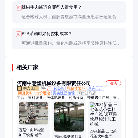
味。
辣椒牛肉酱适合哪些人群食用？
问
适合嗜辣人群，但肠胃敏感或高血压患者应适量食
用。儿童和孕妇建议选择低辣或无添加剂的版本。
B2B采购时如何控制成本？
问
可通过批量采购、简化包装或选择季节性原料降低成
本。与厂家长期合作通常能获得更优惠的价格和技术
支持。
相关厂家
河南中意隆机械设备有限责任公司
洽谈
7年
厂
安心购
综合体验L2
真实工厂
回复及时
出价迅速
真实性已核验
河南驻马店
主营：
饮料设备、液体肥设备、药酒设备、辣椒酱生产线、饮料
生产线、桶装水设备、果汁饮料灌装设备、灌装机、日化设备生
产线、瓶装矿泉水生产线、碳酸饮料生产线、果酒加工设备、果
醋加工设备、全自动装箱机、苏打水生产线、秋梨膏加工设备、
发酵罐、液体水溶肥生产线、饮料调配设备、八宝粥设备、酱油
醋生产设备、酵素生产设备、植物蛋白饮料生产线、药酒保健酒
香菇牛肉辣椒酱
生产线、番茄酱加工设备、酿酒设备
2024新品 三七茶
加工设备 老干妈
花茶饮料生产线
750ml袋装番茄果