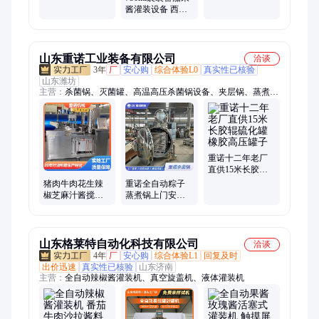
豆豉酱灌装生产
诺丽果饮品榨汁
酱灌装设备 西红
线ZYL定制
加工机械
柿汽泡清洗提升
机 全自动打浆机
山东重诺工业装备有限公司
洽谈
3年
厂
安心购
综合体验L0
真实性已核验
山东潍坊
主营：
杀菌锅、灭菌罐、高温高压杀菌锅设备、夹层锅、蒸煮
锅、火锅底料炒锅、蔬菜清洗机、水果清洗机、真空包装机、食
品包装设备、硫化罐、木材防腐罐、木材阻燃罐、食用菌灭菌设
备、木材蒸煮罐、橡胶硫化罐、蘑菇灭菌器
重诺十二年老厂
直供15米长胶辊
硫化罐 橡胶高压
猪肉牛肉花生辣
重诺全自动粽子
罐子
椒芝麻汁酱搅拌
蒸煮锅上门安装
设备 全自动行星
一年保修真空包
搅拌炒锅可定制
装米粽杀菌锅
山东格莱特自动化科技有限公司
洽谈
4年
厂
安心购
综合体验L1
回复及时
出价迅速
真实性已核验
山东济南
主营：
全自动辣椒酱灌装机、真空旋盖机、液体灌装机