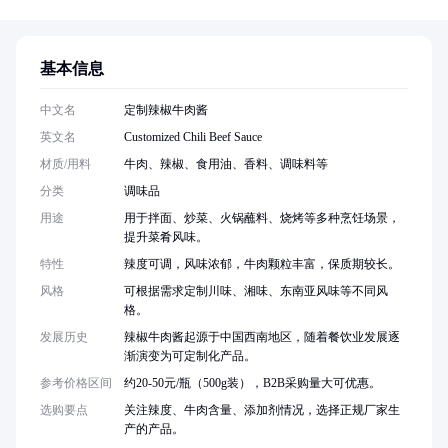
基本信息
中文名
定制辣椒牛肉酱
英文名
Customized Chili Beef Sauce
材质/用料
牛肉、辣椒、食用油、香料、调味料等
分类
调味品
用途
用于拌面、炒菜、火锅蘸料、烧烤等多种烹饪场景，
提升菜肴风味。
特性
辣度可调，风味浓郁，牛肉颗粒丰富，保质期较长。
风格
可根据需求定制川味、湘味、东南亚风味等不同风
格。
发展历史
辣椒牛肉酱起源于中国西南地区，随着餐饮业发展逐
渐演变为可定制化产品。
参考价格区间
约20-50元/瓶（500g装），B2B采购量大可优惠。
选购要点
关注辣度、牛肉含量、添加剂情况，选择正规厂家生
产的产品。