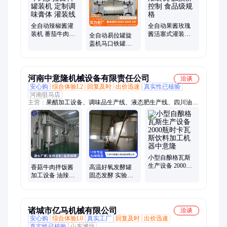
全自动辣椒酱灌
全自动果酱玫瑰
装机 番茄牛肉沙
酱活塞式灌装机
全自动易拉罐旋
拉酱料罐装机 定
触摸屏控制 食品
盖机马口铁罐封
制调味膏体 灌装
级规格
口机水果罐头食
线
品生产线封罐机
河南中意隆机械设备有限责任公司
洽谈
安心购
综合体验L2
回复及时
出价迅速
真实性已核验
河南驻马店
主营：
果醋加工设备、调味品生产线、液态肥生产线、四川油辣
椒生产线设备、果酒加工设备、日化生产线、果汁饮料生产线、
果酱加工设备、灌装机、码垛机、开箱机、封箱机、装箱机、热
收缩膜包装机、酿酒设备、发酵罐、液体肥生产设备
小型自酿格瓦斯
生产设备 2000瓶
香菇牛肉拌饭酱
高温好氧发酵罐
时卡瓦斯饮料加
加工设备 油辣椒
固态发酵 实验实
工机器中意隆
生产线设备 中意
用各类发酵设备
隆定制
诸城市亿马机械有限公司
洽谈
安心购
综合体验L0
真实工厂
回复及时
出价迅速
真实性已核验
山东潍坊