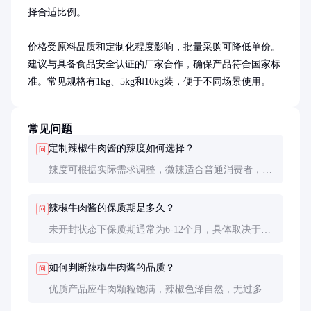
择合适比例。

价格受原料品质和定制化程度影响，批量采购可降低单价。
建议与具备食品安全认证的厂家合作，确保产品符合国家标
准。常见规格有1kg、5kg和10kg装，便于不同场景使用。
常见问题
定制辣椒牛肉酱的辣度如何选择？
问
辣度可根据实际需求调整，微辣适合普通消费者，中
辣和特辣更适合嗜辣人群。建议先小批量试产，根据
反馈调整配方。
辣椒牛肉酱的保质期是多久？
问
未开封状态下保质期通常为6-12个月，具体取决于生
产工艺和包装。开封后建议冷藏并在1个月内用完，
以保持最佳风味。
如何判断辣椒牛肉酱的品质？
问
优质产品应牛肉颗粒饱满，辣椒色泽自然，无过多油
脂分离。口感上应辣而不燥，香味浓郁，无苦涩或异