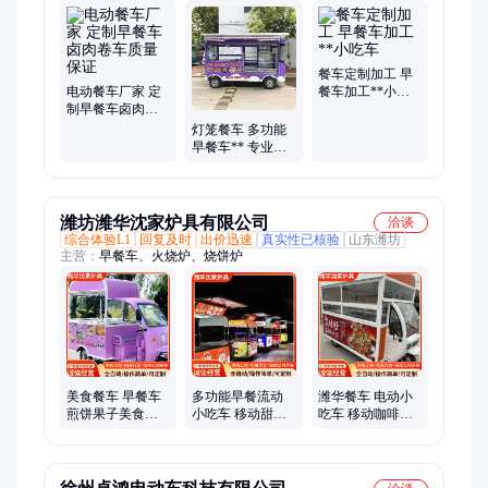
装车、美食车、袋袋馍、搬运车、车餐车、售货车、冷饮车、煎
饼车、平板车、摄影车、一体车、拉货车、果蔬车、木屋车、展
销车、烧烤车、快餐车、奶茶车、洗手间
餐车定制加工 早
电动餐车厂家 定
餐车加工**小吃
制早餐车卤肉卷
车
车质量保证
灯笼餐车 多功能
早餐车** 专业定
制
潍坊潍华沈家炉具有限公司
洽谈
综合体验L1
回复及时
出价迅速
真实性已核验
山东潍坊
主营：
早餐车、火烧炉、烧饼炉
美食餐车 早餐车
多功能早餐流动
潍华餐车 电动小
煎饼果子美食车
小吃车 移动甜品
吃车 移动咖啡奶
潍华 WH-CC15 可
小蛋糕售路边车
茶冰激凌车 美食
定制
可定制 性价比高
快餐售卖车