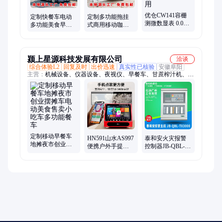
优仓CW141容栅
定制快餐车电动
定制多功能拖挂
测微数显表 0.001
多功能美食早餐
式商用移动咖啡
精度 PLC接口带
车夜市摆摊店车
车奶茶车营地景
报警 百分千分两
油炸烧烤卤菜小
区美食快餐早餐
用
吃车
车
颍上星源科技发展有限公司
洽谈
综合体验L2
回复及时
出价迅速
真实性已核验
安徽阜阳
主营：
机械设备、仪器设备、夜视仪、早餐车、甘蔗榨汁机、叉
车、海纹石手链、香薰机、洗地机、落地式音箱、根雕木雕、检
测仪空气、升降机、气密性检测仪、压屏机、制粒机、手推式洗
地机、商用豆浆机、冷却塔水塔、肠粉石磨机、汽油打药机、智
能豆腐机、高温杀菌锅
定制移动早餐车
HN591山水AS997
泰和安火灾报警
地摊夜市创业摆
便携户外手提
控制器JB-QBL-
摊车电动美食售
KTV广场舞家用
TX3000A 联动型
卖小吃车多功能
卡拉OK点歌音响
壁挂式主机
餐车
套装