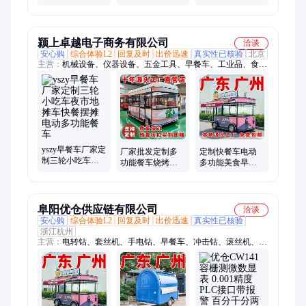
尺寸做多大
购邮政书屋材质
亭 现货定制 厂家
发货
颍上卓越电子商务有限公司
洽谈
安心购
综合体验L2
回复及时
出价迅速
真实性已核验
北京
主营：
机械设备、仪器设备、五金工具、早餐车、工业品、食品
安全检测仪、光纤熔接机、食品包装机、口服液封口机、瓷砖切
割机、商用不锈钢煲仔炉、全自动切膜机、超声波洗脸仪、电动
装订机、led显示屏、高压试验变压器、电蒸锅、商用汤桶、家用
别墅电梯、酒店豪华行李车、食品烘干机、汽车电脑诊断仪、熔
喷布工业加湿器
yszy早餐车厂家定
厂家批发定制多
定制快餐车电动
制三轮小吃车夜
功能餐车烧烤炸
多功能美食早餐
市地摊车快餐摆
串餐饮早餐快餐
车夜市摆摊店车
摊电动多功能餐
车熟食卤味摆摊
油炸烧烤卤菜小
车
车
吃车
阜阳优仓供应链有限公司
洽谈
安心购
综合体验L2
回复及时
出价迅速
真实性已核验
浙江杭州
主营：
电转钻、套丝机、手电钻、早餐车、冲击钻、滚丝机、无
刷电钻、电螺丝刀、电动工具、消防管道、电动起子、充电手
钻、过车丝机、自动车丝机、充电式电钻、电动螺丝刀、自动起
子机、锂电钻弯头、精密螺丝刀、go2二代工具、冲击起子机、
充电式起子机、钢筋不锈钢管、起子配件碳刷、电批平衡支架、
笔记本平板手机