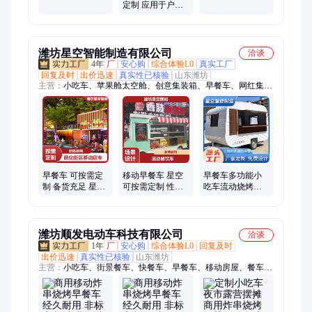
居民区门口 社区
定制 应用于户外
广场 召维
场景 景区 公园 露
营地
潍坊星空智能制造有限公司
洽谈
4年
厂
安心购
综合体验L0
真实工厂
回复及时
出价迅速
真实性已核验
山东潍坊
主营：
小吃车、苹果舱太空舱、创意集装箱、早餐车、网红集装
箱、住人集装箱、移动民宿房、售卖亭、苹果舱民宿、四轮电动
餐车、网红箱、移动房屋、景区民宿房屋、快餐车、摆摊车、多
功能餐车、集装箱商业街、营地摆摊车、多功能小吃车、移动餐
车、网红夜市摆摊车、咖啡车餐车、景区摊位车、集装箱、餐车
定制
早餐车 可按需定
移动早餐车 星空
早餐车多功能小
制 备货充足 星空
可按需定制 性能
吃车流动烧烤定
规格多样 操作简
稳定 自动化程度
制商业街摆摊车
便
高 结构合理
咖啡饮品车
潍坊顺发电动车科技有限公司
洽谈
1年
厂
安心购
综合体验L0
回复及时
出价迅速
真实性已核验
山东潍坊
主营：
小吃车、街景餐车、快餐车、早餐车、移动房屋、餐车摆
摊车商用、多功能餐车、摆摊美食车、移动美食车、苹果舱移动
房、露营集装箱房屋、集装箱商铺、苹果舱移动民宿、太空舱民
宿、餐车移动多功能餐车、售卖亭、户外移动苹果舱、苹果舱智