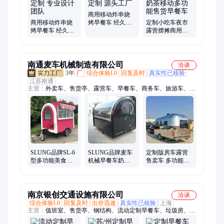
慧驿站、电动摆摊车、网红餐车、商业街集装箱、网红箱店铺、
网红箱售卖亭、创意集装箱、太空舱、办公接待室阳光房
商用移动炸串烧
商用移动炸串烧
烤早餐车 经久耐
定制小吃车夜市
烤早餐车 经久耐
用 非标定制 源头
露营摆摊商用炸
用 非标定制 专业
工厂
串烧烤奶茶移动
设计团队
多功能售货早餐
车
南通麦车机械制造有限公司
洽谈
3年
厂
综合体验L0
回复及时
真实性已核验
江苏南通
主营：
外卖车、售货亭、露营车、早餐车、商务车、旅游车、小
推车、美食车、旅行车、一体车、牵引车、冰淇淋、服装店、餐
饮车、售货车、流动车、电动车、休闲车、水果车、工具箱、咖
啡车、手推车、旅居车、房屋车、售卖车
SLUNG品牌SL-6
SLUNG品牌麦车
定制版房车露营
型多功能美食车
机械早餐车奶茶
售卖车 多功能小
早餐车加工定制
车定制加工小吃
吃早餐车 一体式
车SL-6型
设计方便快捷
南京银创交通设施有限公司
洽谈
综合体验L0
回复及时
出价迅速
真实性已核验
上海
主营：
值班室、售货亭、钢结构、流动定制早餐车、垃圾房、亭
门禁、保安亭、站岗亭、门卫室、保安室、吸烟亭、门卫岗亭、