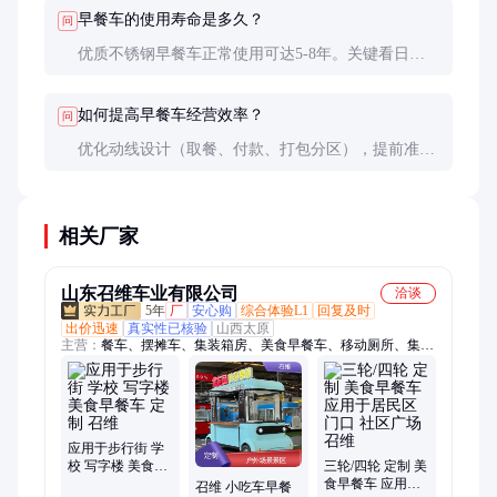
钢表面避免使用强酸强碱清洁剂。
早餐车的使用寿命是多久？
问
优质不锈钢早餐车正常使用可达5-8年。关键看日常
维护，特别是移动部件的保养。电子元件寿命通常3-
5年。
如何提高早餐车经营效率？
问
优化动线设计（取餐、付款、打包分区），提前准备
半成品，使用移动支付系统。数据显示，合理布局可
提升30%以上的服务效率。
相关厂家
山东召维车业有限公司
洽谈
5年
厂
安心购
综合体验L1
回复及时
出价迅速
真实性已核验
山西太原
主营：
餐车、摆摊车、集装箱房、美食早餐车、移动厕所、集装
箱、岗亭、小吃车
应用于步行街 学
校 写字楼 美食早
三轮/四轮 定制 美
餐车 定制 召维
食早餐车 应用于
召维 小吃车早餐