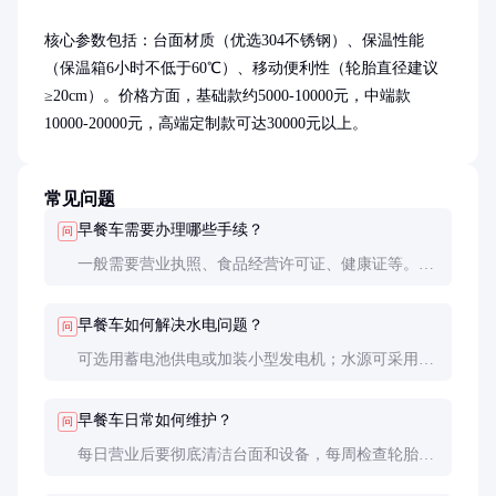
核心参数包括：台面材质（优选304不锈钢）、保温性能
（保温箱6小时不低于60℃）、移动便利性（轮胎直径建议
≥20cm）。价格方面，基础款约5000-10000元，中端款
10000-20000元，高端定制款可达30000元以上。
常见问题
早餐车需要办理哪些手续？
问
一般需要营业执照、食品经营许可证、健康证等。各
地管理政策不同，建议提前咨询当地市场监管和城管
部门。
早餐车如何解决水电问题？
问
可选用蓄电池供电或加装小型发电机；水源可采用自
带水箱或与周边商户合作。部分城市设有早餐车专用
水电接口。
早餐车日常如何维护？
问
每日营业后要彻底清洁台面和设备，每周检查轮胎气
压和刹车系统，每月对金属部件进行防锈处理。不锈