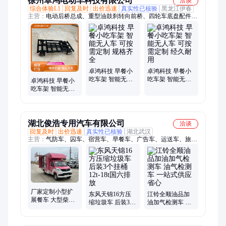
徐州卓鸿电动车科技有限公司
洽谈
综合体验L1
回复及时
出价迅速
真实性已核验
黑龙江伊春
主营：
电动后桥总成、重型油鼓刹转向前桥、四轮车底盘配件、
早餐车、电动车轮胎、碟刹/非碟刹前桥、电动甩挂牵引车头、
后桥总成、摩托车前驱动转向桥、碟刹一体后桥、电动车配件、
碟刹前桥、电动车悬挂配件、王子猛禽款碟刹前桥
卓鸿科技 早餐小
卓鸿科技 早餐小
吃车架 智能无人
吃车架 智能无人
卓鸿科技 早餐小
车 可按需定制 规
车 可按需定制 经
吃车架 智能无人
格齐全
久耐用
车 可按需定制 性
能稳定
湖北俊浩专用汽车有限公司
洽谈
回复及时
出价迅速
真实性已核验
湖北武汉
主营：
气防车、囚车、宿营车、早餐车、广告车、运送车、旅居
车、救险车、救护车、电源车、净水车、采血车、厕所车、监测
车、救助车、售货车、检测车、炊事车、体检车、淋浴车、洗衣
车、运兵车、装备车、运犬车
厂家定制小型扩
东风天锦16方压
江铃全顺油品加
展餐车 大型柴油
缩垃圾车 后装3个
油加气检测车 油
多功能流动早餐
挂桶 12t-18t国六
气检测车 一站式
车厢式移动美食
排放
供应省心
车