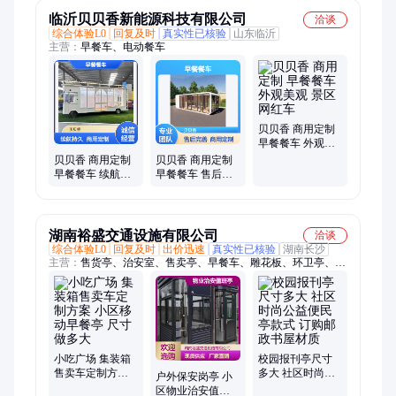
临沂贝贝香新能源科技有限公司
洽谈
综合体验L0
回复及时
真实性已核验
山东临沂
主营：
早餐车、电动餐车
贝贝香 商用定制
早餐餐车 外观美
观 景区网红车
贝贝香 商用定制
贝贝香 商用定制
早餐餐车 续航持
早餐餐车 售后完
久 快餐配送车
善 快餐配送车
湖南裕盛交通设施有限公司
洽谈
综合体验L0
回复及时
出价迅速
真实性已核验
湖南长沙
主营：
售货亭、治安室、售卖亭、早餐车、雕花板、环卫亭、餐
饮亭、休息亭、候车亭、宣传栏、检测亭、警务亭、彩票亭、小
吃亭、警务室、镀锌板、垃圾屋、岗亭定制、移动岗亭、活动房
子、执勤岗亭、福彩岗亭、公交站牌、交警岗亭、活动房屋、核
酸岗亭
小吃广场 集装箱
校园报刊亭尺寸
售卖车定制方案
多大 社区时尚公
户外保安岗亭 小
小区移动早餐亭
益便民亭款式 订
区物业治安值班