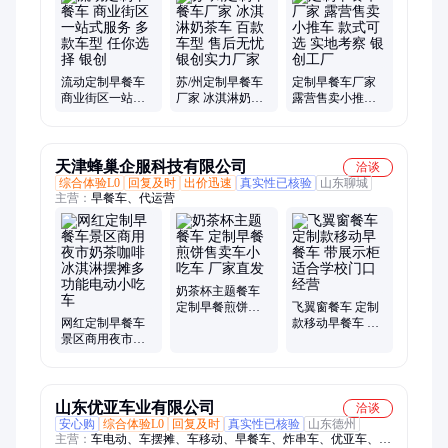
门卫值班、流动厕所、景区岗亭、岗亭定制、岗亭银创、移动岗
亭、银创定制、公园景区、岗亭警卫、警务岗亭、值班岗亭、交
通设施、活动岗亭、警用警亭
流动定制早餐车
苏/州定制早餐车
定制早餐车厂家
商业街区一站式
厂家 冰淇淋奶茶
露营售卖小推车
服务 多款车型 任
车 百款车型 售后
款式可选 实地考
你选择 银创
无忧 银创实力厂
察 银创工厂
家
天津蜂巢企服科技有限公司
洽谈
综合体验L0
回复及时
出价迅速
真实性已核验
山东聊城
主营：
早餐车、代运营
奶茶杯主题餐车
定制早餐煎饼售
飞翼窗餐车 定制
网红定制早餐车
卖车小吃车 厂家
款移动早餐车 带
景区商用夜市奶
直发
展示柜 适合学校
茶咖啡冰淇淋摆
门口经营
摊多功能电动小
吃车
山东优亚车业有限公司
洽谈
安心购
综合体验L0
回复及时
真实性已核验
山东德州
主营：
车电动、车摆摊、车移动、早餐车、炸串车、优亚车、服