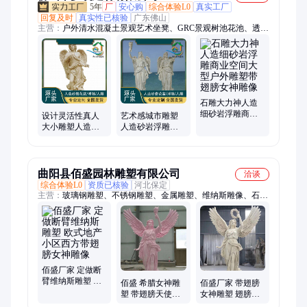
5年
厂
安心购
综合体验L0
真实工厂
回复及时
真实性已核验
广东佛山
主营：
户外清水混凝土景观艺术坐凳、GRC景观树池花池、透光
混凝土、圣母雕像、GRC市政花盆、GRC建筑艺术构件、人造砂
岩园林景观雕塑
石雕大力神人造
细砂岩浮雕商业
设计灵活性真人
艺术感城市雕塑
空间大型户外雕
大小雕塑人造砂
人造砂岩浮雕广
塑带翅膀女神雕
岩浮雕购物中心
场装饰带翅膀圣
像
圣母雕像大卫带
母雕像 造型 雕刻
翅膀
图案
曲阳县佰盛园林雕塑有限公司
洽谈
综合体验L0
资质已核验
河北保定
主营：
玻璃钢雕塑、不锈钢雕塑、金属雕塑、维纳斯雕像、石
雕、水泥雕塑、铜雕、校园雕塑、浮雕、城市雕塑、广场雕塑、
人物雕塑、景观雕塑、抽象雕塑、悬空天壶、动物雕塑、巡游花
车、马雕塑、石头缸、铜浮雕、铜方鼎、景观石、小狮子、石牌
坊、石大象、纯铜马
佰盛厂家 定做断
臂维纳斯雕塑 欧
佰盛 希腊女神雕
佰盛厂家 带翅膀
式地产小区西方
塑 带翅膀天使雕
女神雕塑 翅膀欧
带翅膀女神雕像
像 小区地产天使
式人物雕像 希腊