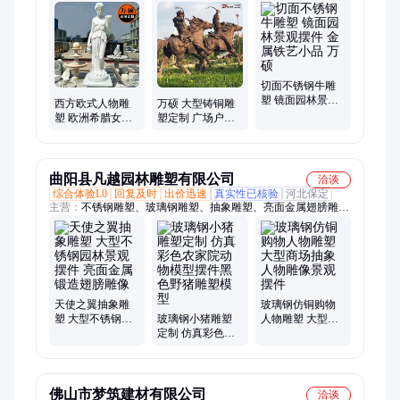
件、雕塑摆件、口红坐凳、龙虾雕塑、装饰雕塑、吉祥物摆件、
不锈钢雕塑、耕地牛雕塑、玻璃钢雕塑、几何马雕塑、景观园林
摆件、金属抽象摆件、水景景观小品、室外景观摆件、镜面景观
雕塑、知青人物雕塑、镜面小鹿雕塑、卡通动物雕塑、仿铜人物
雕塑、公园金属摆件、玻璃钢龙雕塑
切面不锈钢牛雕
塑 镜面园林景观
西方欧式人物雕
万硕 大型铸铜雕
摆件 金属铁艺小
塑 欧洲希腊女神
塑定制 广场户外
品 万硕
石像 石头雕像 带
公园景观雕塑 来
翅膀天使 万硕
图定制
曲阳县凡越园林雕塑有限公司
洽谈
综合体验L0
回复及时
出价迅速
真实性已核验
河北保定
主营：
不锈钢雕塑、玻璃钢雕塑、抽象雕塑、亮面金属翅膀雕
像、动物雕塑
天使之翼抽象雕
玻璃钢仿铜购物
塑 大型不锈钢园
玻璃钢小猪雕塑
人物雕塑 大型商
林景观摆件 亮面
定制 仿真彩色农
场抽象人物雕像
金属锻造翅膀雕
家院动物模型摆
景观摆件
像
件黑色野猪雕塑
模型
佛山市梦筑建材有限公司
洽谈