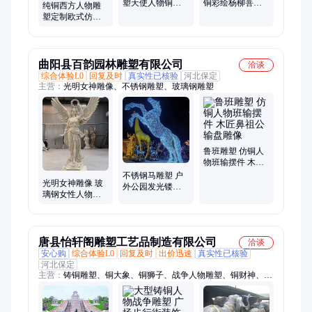
塑天使人物铜雕
铜彩绘杨柳菩萨
纯铜西方人物雕
塑西方翅膀人铜
观音像 寺庙摆放
塑定制欧式仿真
雕像青铜雕像订
支持定制
天使雕像大天使
做
铜像翅膀
曲阳县百韵园林雕塑有限公司
洽谈
综合体验L0
回复及时
真实性已核验
河北保定
主营：
光明女神雕像、不锈钢雕塑、玻璃钢雕塑
鲁班雕塑 仿铜人
物班输摆件 木匠
鼻祖公输盘雕像
不锈钢马雕塑 户
光明女神雕像 玻
外公园发光镂空
璃钢女性人物定
动物草坪摆件
制加工厂 西方翅
膀天使雕塑
唐县怡轩阁雕塑工艺品制造有限公司
洽谈
安心购
综合体验L0
回复及时
出价迅速
真实性已核验
河北保定
主营：
铸铜雕塑、铜大象、铜狮子、战争人物雕塑、铜财神、铜
弥勒、铜十八罗汉、铜西方三圣、铜观音、铜文殊普贤、铜四大
天王、西方人物雕塑、现代人雕塑、铜关公、铜如来、孔子雕