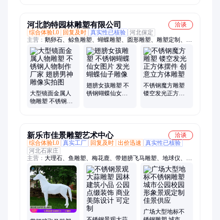
雕塑
女神模型摆件
河北韵特园林雕塑有限公司
洽谈
综合体验L0
回复及时
真实性已核验
河北保定
主营：
鹅卵石、鲸鱼雕塑、蝴蝶雕塑、圆形雕塑、雕塑定制、大
象雕塑、景观雕塑、农耕雕塑、小老虎雕塑、大猩猩雕塑、玻璃
钢雕塑、开荒牛雕塑、消防员雕塑、不锈钢鹿雕塑、仿铜人物雕
塑、云朵云梯雕塑、蔬菜水果房子、水果蔬菜雕塑、卡通米老鼠
雕塑、不锈钢蘑菇雕塑、军民鱼水情雕塑
翅膀女孩雕塑 不
不锈钢魔方雕塑
大型镜面金属人
锈钢蝴蝶仙女图
镂空发光正方体
物雕塑 不锈钢人
片 发光蝴蝶仙子
摆件 创意立方体
物制作厂家 翅膀
雕像
雕塑
男神雕像实拍图
新乐市佳景雕塑艺术中心
洽谈
综合体验L0
真实工厂
回复及时
出价迅速
真实性已核验
河北石家庄
主营：
大理石、鱼雕塑、梅花鹿、带翅膀飞马雕塑、地球仪、空
大球、铜雕塑、指示牌、工艺品、景观树、宣传牌、镂空球、马
雕塑、中国结、马儿雕塑、彩色喷漆、雕塑镜面、广场雕塑、摆
件园林、不锈钢雕塑、铸铜雕塑、石材雕塑、玻璃钢雕塑
广场大型地标不
不锈钢景观大蒜
锈钢雕塑 城市公