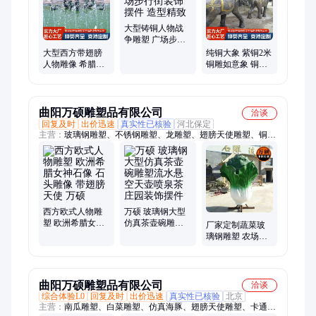
塑、铜貔貅、铜浮雕、铜马、铜香炉、铜雕大象、黄铜大象、青
铜关公、定制铜关公、铜雕塑
大型铸铜人物战
争雕塑 广场步行
街装饰摆件 造型
大型西方带翅膀
纯铜大象 紫铜2米
精致
人物雕像 希腊女
铜雕如意象 铜大
神铜雕塑 欧式地
象园林景区动物
产和平女神像
雕塑
曲阳万硕雕塑品有限公司
洽谈
回复及时
出价迅速
真实性已核验
河北保定
主营：
玻璃钢雕塑、不锈钢雕塑、龙雕塑、翅膀天使雕塑、铜雕
塑、工艺品、小动物、人雕塑、背景墙、kaws雕塑、户外园林、
广场雕塑、瓶子雕塑、商场活动、人物雕塑、雕塑树脂、雕刻人
像、卡通雕塑、动物雕塑、校园雕塑、抽象雕塑、果蔬雕塑
西方欧式人物雕
万硕 玻璃钢大型
塑 欧洲希腊女神
仿真茶壶碗雕塑
厂家定制蔬菜玻
石像 石头雕像 带
流水悬空天壶喷
璃钢雕塑 农场采
翅膀天使 万硕
泉茶庄园装饰摆
摘庄园仿真大白
件
菜摆件 万硕
曲阳万硕雕塑品有限公司
洽谈
综合体验L0
回复及时
出价迅速
真实性已核验
北京
主营：
南瓜雕塑、白菜雕塑、仿真海豚、翅膀天使雕塑、卡通摆