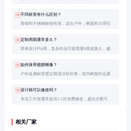
区，以及个人收藏如庭院装饰、婚礼纪念等。
不同材质有什么区别？
问
青铜和不锈钢耐候性强，适合户外；树脂和大理石细
节丰富，适合室内。价格和保养要求也不同。
定制周期通常多久？
问
简单设计约4周，复杂作品可能需要8周或更久。建议
提前规划并与工作室确认时间节点。
如何保养翅膀雕像？
问
户外金属材质需定期清洁和补漆；室内树脂作品避免
阳光直射和重物碰撞。不同材质有特定保养要求。
设计稿可以修改吗？
问
专业工作室通常提供1-2次免费修改，超出次数可能
产生额外费用。建议在确认设计稿前充分沟通需求。
相关厂家