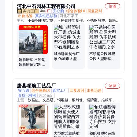
河北中石园林工程有限公司
洽谈
4年
厂
安心购
综合体验L0
回复及时
出价迅速
真实性已核验
河北石家庄
主营：
不锈钢雕塑定制、不锈钢雕塑制作、不锈钢雕塑、翅膀雕
塑、不锈钢雕塑定做、不锈钢雕塑订做、不锈钢抽象雕塑、不锈
钢景观雕塑、不锈钢动物雕塑、不锈钢人物雕塑、不锈钢组合雕
塑、不锈钢广场雕塑、不锈钢公园雕塑、不锈钢景区雕塑、不锈
钢酒店雕塑、不锈钢城市雕塑、不锈钢商场雕塑、不锈钢园林雕
塑、大型不锈钢雕塑、不锈钢卡通雕塑、不锈钢小区雕塑、不锈
钢校园雕塑、不锈钢学校雕塑、制作不锈钢雕塑、不锈钢造型雕
城市雕塑制作厂
不锈钢公园雕塑
家 仿城市大型摆
公园大型雕塑 仿
塑、不锈钢水滴雕塑
翅膀雕塑 不锈钢
件 仿大型不锈钢
不锈钢公园加工
翅膀雕像定制 仿
雕塑 中石雕刻之
厂家 中石雕刻之
不锈钢生产厂家
乡
乡
中石雕刻
唐县领航工艺品厂
洽谈
安心购
综合体验L0
真实工厂
回复及时
出价迅速
资质已核验
河北保定
主营：
故宫缸、文昌塔、铜雕塑、铜雕像、铜牌匾、推粮车、聚
宝盆、铜佛像、纯铜钟、针灸人、酥油灯、铜塔炉、舍利塔、燕
雕塑、铜摆件、青铜器、铜门槛、铜喷泉、工艺品、马雕塑、铜
浮雕、风水球、铜麒麟、铜大缸、景观塔
大型欧式翅膀雕
领航雕塑铸造纯