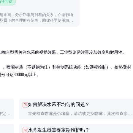
 安全可信
射距离，分析功率与射程的关系，介绍影响
场景下的合理射程范围，助你科学使用激光
舞台型需关注水幕的视觉效果，工业型则需注重冷却效率和耐用性。

10米）、喷嘴材质（不锈钢为佳）和控制系统功能（如远程控制）。价格受材
号可达30000元以上。
如何解决水幕不均匀的问题？
问
并定期
首先检查喷嘴是否堵塞，清洁或更换喷嘴；其次检查水泵
压力是否稳定，必要时调整压力阀。
水幕发生器需要定期维护吗？
问