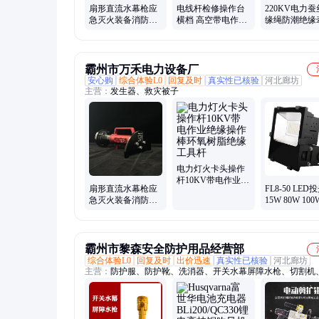
扇形直流水幕枪应
电线杆检修操作台
220KV电力
急灭火装备消防水
横档 高空带电作业
缘绳防潮绝缘
枪便携式水幕屏障
支撑架 防坠器绝缘
绳带电作业绝
发生器
支架
护绳
霸州市万禾电力设备厂
安心购
综合体验L0
回复及时
真实性已核验
河北廊坊
主营：
发生器、救灾被子
电力灯火卡头操作
杆10KV带电作业绝
扇形直流水幕枪应
FL8-50 LED
缘操作棒环氧树脂
急灭火装备消防水
15W 80W 100
绝缘工具杆
枪便携式水幕屏障
150W 200W
发生器
间防水密闭
霸州市黎森安全防护用品经营部
综合体验L0
回复及时
出价迅速
真实性已核验
河北廊坊
主营：
防护服、防护靴、洗消器、开关水幕屏障水枪、切割机
梯、无齿锯、检查锤、照明灯、绿篱机、撒溅包、凿岩机、机
泄漏桶、铝合金、检测仪、浮船泵、给养箱、输转泵、射水靶
套、避火服、消防泵、灭火机、消防炮、转输泵