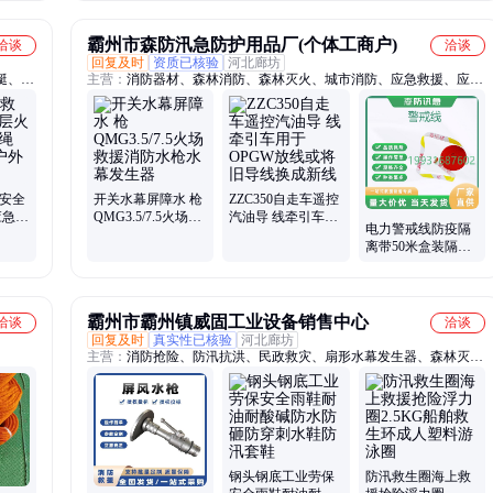
霸州市森防汛急防护用品厂(个体工商户)
洽谈
洽谈
回复及时
资质已核验
河北廊坊
艇、消
主营：
消防器材、森林消防、森林灭火、城市消防、应急救援、应急
、液压
消防、防火器材、破拆工具、防汛救灾、消防水泵、抗震救援、消防
破拆、抢险救援、消防救援、应急救灾、抗洪抢险、民政救灾、民政
救援、水域救援、灭火防护、消防泵、风力灭火机、个人护具、消防
服、重型水泵
生安全
开关水幕屏障水 枪
ZZC350自走车遥控
应急逃
QMG3.5/7.5火场救
汽油导 线牵引车用
电力警戒线防疫隔
m 户
援消防水枪水幕发
于OPGW放线或将
离带50米盒装隔离
生器
旧导线换成新线
反光带注意安全禁
止通行
霸州市霸州镇威固工业设备销售中心
洽谈
洽谈
回复及时
真实性已核验
河北廊坊
主营：
消防抢险、防汛抗洪、民政救灾、扇形水幕发生器、森林灭
火、应急救援、消防破拆
钢头钢底工业劳保
防汛救生圈海上救