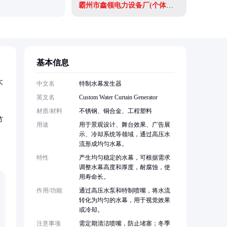
霸州市鑫领电力设备厂(个体工商户)
基本信息
大
中文名
特制水幕发生器
英文名
Custom Water Curtain Generator
材质/材料
不锈钢、铜合金、工程塑料
节
用途
用于景观设计、舞台效果、广告展
示、冷却系统等领域，通过高压水
流形成均匀水幕。
特性
产生均匀稳定的水幕，可根据需求
调整水幕高度和厚度，耐腐蚀，使
用寿命长。
作用/功能
通过高压水泵和特制喷嘴，将水流
转化为均匀的水幕，用于视觉效果
或冷却。
注意事项
需定期清洁喷嘴，防止堵塞；冬季