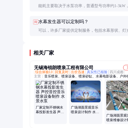
能耗主要取决于水泵功率，普通型号功率约1-3kW
节能型可降低20-30%能耗。
水幕发生器可以定制吗？
问
可以，许多厂家提供定制服务，包括水幕形状、灯
和控制系统等，需提前与供应商沟通需求。
相关厂家
无锡海锐朗喷泉工程有限公司
综合体验L0
回复及时
出价迅速
真实性已核验
四川成都
主营：
音乐喷泉、喷泉设备、喷泉砂缸、水幕电影设备、户外
激光喷泉、喷泉喷头、趣味喷泉、喷泉维修、彩色喷泉、景观
雾森设备、跳泉喷泉、声控喷泉、旱喷喷泉、一维数码喷泉、
制柜维修、喷泉控制柜、珍珠跳跳泉、互动感应喷泉、喷泉配
件、数码光纤水帘、音乐喷泉设计、人造雾森设备、景区喷泉
广场湖面景观音乐
厂家定制不锈钢水
喷泉设计制作 水幕
幕投影发生器 声控
广场湖面景观
发生器 全套激光水
音控音乐喷泉设备
喷泉维修设计
幕电影设备
制作 水景水泵
水幕发生器 