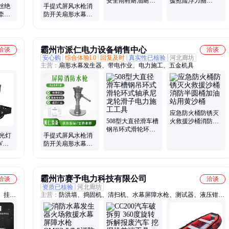
安全雨鞋耐油耐酸
援抢险浮力圈
蚕丝绝
手提式屏风水枪消
碱防水防砸防穿刺
2.5KG船舶救生环
牵引
防开关扇形水幕发
水鞋防汛套鞋
成人塑料游泳圈
缘保
生器高压屏障喷雾
水枪
霸州市派仁电力设备销售中心
洽谈
洽谈
安心购
综合体验L0
回复及时
真实性已核验
河北廊坊
主营：
扇形水幕发生器、带电作业、电力施工、五金机具
应急防火桶防锈灭
508型大直径滑车槽
火救援沙桶消防半
钢吊环式滑轮环式
圆桶加油站用黄沙
投光灯
手提式屏风水枪消
轴承尼龙轮滑子电
桶
W
防开关扇形水幕发
力施工工具
厂房车
生器高压屏障喷雾
水枪
霸州市赛予电力科技有限公司
洽谈
洽谈
资质已核验
河北廊坊
、挂钩
主营：
防洪墙、捣固机、清扫机、水幕屏障水枪、测试器、液压钳、
器人、
除雪机、医疗箱、模具头、校直机、随心包、粉碎机、电棒罩、无齿
、消防
锯、阻燃毯、潜水袜、绿篱机、开孔器、钻孔机、潜水鞋、绞磨机、
浮潜服、粉碎剪、防护垫、逃生梯、凿岩机