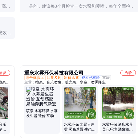
，高效
是的，建议每3个月检查一次水泵和喷嘴，每年全面检修
一次，确保设备长期稳定运行。
光效果
重庆水雾环保科技有限公司
洽谈
洽谈
综合体验L0
回复及时
出价迅速
资质已核验
重庆
喷泉、
主营：
喷泉、音乐喷泉、玻光泉、水帘、喷雾降尘
喷泉、
喷泉控
套配
喷泉 水雾环保 水幕
发生器 造价 互动感
应 泉涌奔腾气势宏
音乐
水雾环保 水景人造
水雾环保 酒店水景
制作
雾 雾森造景 生态园
美化环境 涌泉跌水
激光水
游乐场 精致打造
叠水喷泉 定制安装