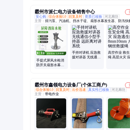
幕投影设备
霸州市派仁电力设备销售中心
安心购
综合体验L0
回复及时
资质已核验
河北廊坊
主营：
排污泵、汽油机、挡水子堤、扇形水幕发生器、防汛快
防水泵、船用游挺泵、钢材切割机、高扬程水泵、手套头盔刀
破拆工具、二冲程吹雪机、高压起重气垫
手持对讲机 应急救
高空作业 救
援对讲器 无线通信
绳 高层火灾 
手提式屏风水枪消
小型手持器 远距离
生绳 8mm10m
防开关扇形水幕发
对讲系统
外钢丝救援绳
生器高压屏障喷雾
水枪
霸州市鑫领电力设备厂(个体工商户)
综合体验L0
回复及时
出价迅速
真实性已核验
河北廊坊
主营：
带电作业