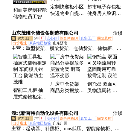
定制快递柜小区
超市电子存包柜
和而美定制智能
快递物业自提柜
健身房人脸识别
储物柜员工智能
学校驿站寄存柜
智能微信扫码寄
更衣柜刷卡寄存
包裹扫码智能储
存柜商场储物柜
柜电子联网管理
山东茂维仓储设备制造有限公司
物柜
定制
洽谈
柜
5年
厂
安心购
综合体验L0
真实工厂
回复及时
出价迅速
真实性已核验
山东济南
主营：
重型货架、横梁货架、仓储货架、储物柜、仓
库货架、货位货架、中型货架、阁楼货架、贯通货
架、立体库货架、悬臂货架、穿梭车货架、工作台、
钳工工作台、防静电工作台、重型工作台、托盘、钢
托盘、镀锌钢托盘、仓储笼、巧固架、堆垛架、重型
厂房中仓货架
钢托盘 双面可
仓储笼、钢平台、阁楼平台、重型工具柜
智能工具柜 抽
商品分类摆放多
叉物流周转 坚
屉式储物柜定制
层置物架 耐高
固耐用可靠 按
车间模具钳工台
温不变形
需定制 茂维
防潮防尘 茂维
湖北新百特自动化设备有限公司
洽谈
7年
厂
安心购
综合体验L0
真实工厂
回复及时
出价迅速
真实性已核验
广东广州
主营：
起动器、补偿柜、mns低压、智能储物柜、电