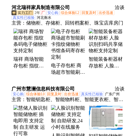
存柜 智能储物
台配套储物柜
河北瑞祥家具制造有限公司
洽谈
源头工厂
支持定制
2年
厂
安心购
综合体验L2
回复及时
出价迅速
真实性已核验
河北衡水
主营：
储物柜、存储柜、回转档案柜、珠宝店库房门
瑞祥 商场智能
智能装备柜器材
电子存包柜 商
存包柜 指纹条
存放柜 人脸识
场超市智能刷卡
码电子储物柜
别扫码共享储物
指纹储物柜 书
支持定制
柜支持定制
馆条码寄存柜
广州市慧澜信息科技有限公司
洽谈
定制
安心购
综合体验L0
回复及时
出价迅速
真实性已核验
广东广州
主营：
智能钥匙柜、智能物料柜、智能更衣柜、智能
储物柜、智能手机柜、智能工具柜、智能鞋柜、数字
证数管理柜
人脸识别智能储