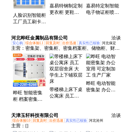
嘉易特钢制定制
嘉易特定制智能
更衣柜 更鞋柜
电子物证柜喷塑
人脸识别智能柜
智能喷塑储物柜
冷轧钢单面储物
工厂员工刷卡手
柜安全防盗柜
机存包柜景点游
泳馆寄存柜
河北晔旺金属制品有限公司
洽谈
安心购
综合体验L1
回复及时
出价迅速
真实性已核验
河北保定
主营：
密集架、密集柜、密集档案柜、储物柜、财务
凭证柜、智能档案存放架
晔旺 电动智能
带楼梯上床下桌
密集架 办公室
晔旺 智能密集
公寓床 员工双
用 可定制加工
柜 档案密集架
层宿舍床 大学
生产厂家
电动移动储物柜
生上下铺双层床
档案柜 支持定
天津玉轩科技有限公司
洽谈
制
综合体验L0
回复及时
出价迅速
真实性已核验
河北沧州
主营：
[]