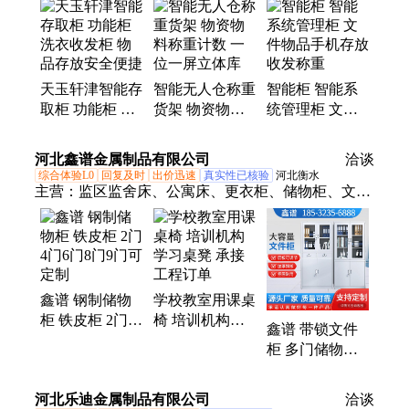
天玉轩津智能存
智能无人仓称重
智能柜 智能系
取柜 功能柜 洗
货架 物资物料
统管理柜 文件
衣收发柜 物品
称重计数 一位
物品手机存放收
存放安全便捷
一屏立体库
发称重
河北鑫谱金属制品有限公司
洽谈
综合体验L0
回复及时
出价迅速
真实性已核验
河北衡水
主营：
监区监舍床、公寓床、更衣柜、储物柜、文件
柜
鑫谱 钢制储物
学校教室用课桌
柜 铁皮柜 2门4
椅 培训机构学
鑫谱 带锁文件
门6门8门9门可
习桌凳 承接工
柜 多门储物柜
定制
程订单
提高空间利用效
率
河北乐迪金属制品有限公司
洽谈