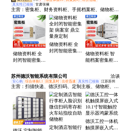
真实性已核验
甘肃张掖
主营：
密集柜、财务资料柜、手摇档案柜、储物柜、
密集文件柜、档案室密集架
储物资料柜 全
封闭智能密集架
储物资料柜 全
储物资料柜 智
病案室 鼎立 量
封闭智能密集架
能档案密集柜
身定制
企事业单位 鼎
企事业单位 加
立 生产厂家 来
工定制 鼎立
苏州德沃智能系统有限公司
洽谈
图定制
安心购
综合体验L1
回复及时
出价迅速
真实性已核验
江苏苏州
主营：
扫描快递、德沃扫码、定制主板、储物柜、扫
描模块、二维码扫描、便携式蓝牙、自助取药机、扫
描枪条码、触摸一体机、安卓智慧主板、门诊隔离病
房、出入库智能秤、出入库智能秤Y1、视觉识别智慧
餐台、收银机、药监码高拍仪、药品追溯码扫描仪、
德沃工控一体机
药品溯源高拍仪、智能柜、药品追溯码一体机、留样
定制酒店智能行
触摸屏嵌入式
柜、食品留样秤
德沃 定制智能