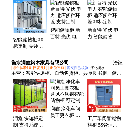
解粉、软启动、xdq低压、液阻柜、svg无功、开关
柜、软起动、电解液、启动器、高压柜、启动柜、进
相器、电解质、电动机、滤波柜、启动粉、水阻柜、
滤波器、新百特、智能环保、工作电压、专一定制
智能储物柜 新
新百特 光伏 电
百特 光伏 电力
力 智能储物柜
智能储物柜 非
适应多种环境
适应多种环境
标定制 集装箱
支持定制
非标定制
式 新百特 散热
性能优越
衡水润鑫钢木家具有限公司
洽谈
综合体验L0
回复及时
出价迅速
真实性已核验
河北衡水
主营：
智能快递柜、自动售货柜、共享图书柜、储物
柜、智能手机柜、智能钥匙柜、存包柜、智能工具
柜、智能枪柜、智能装备柜、不锈钢智能柜、太空舱
床、保险柜、保密柜
润鑫 净化车间
员工更衣柜 通
润鑫 快递柜定
工厂车间智能物
风不锈钢智能储
制 支持系统升
料柜 5S管理工
物柜 可定制
级 生物识别寄
具箱 钳工工作