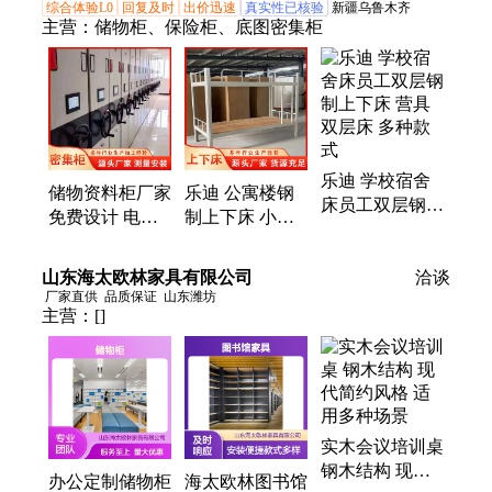
综合体验L0
回复及时
出价迅速
真实性已核验
新疆乌鲁木齐
主营：
储物柜、保险柜、底图密集柜
乐迪 学校宿舍
储物资料柜厂家
乐迪 公寓楼钢
床员工双层钢制
免费设计 电动
制上下床 小学
上下床 营具双
智能密集架 密
生上 下床 按图
层床 多种款式
集存储柜 办公
定做
山东海太欧林家具有限公司
洽谈
室用
厂家直供
品质保证
山东潍坊
主营：
[]
实木会议培训桌
钢木结构 现代
办公定制储物柜
海太欧林图书馆