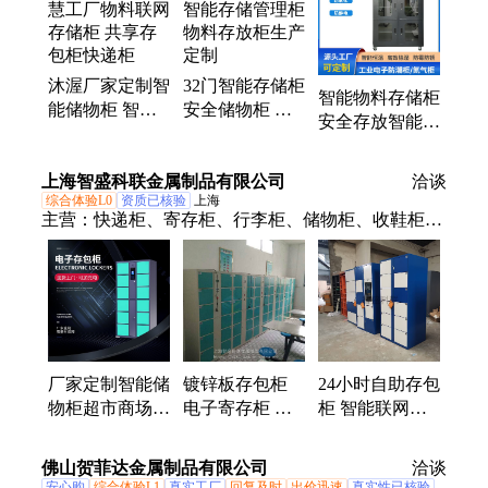
气柜、智能物料管理存储柜、工业氮气柜、电子防潮
柜、温湿度含氧量控制板、温湿度含氧量氮气柜控
制、温湿度含氧量联网监控氮气柜
沐渥厂家定制智
32门智能存储柜
智能物料存储柜
能储物柜 智慧
安全储物柜 智
安全存放智能工
工厂物料联网存
能存储管理柜
具柜 氮气浓度
储柜 共享存包
物料存放柜生产
控氮系列储物柜
上海智盛科联金属制品有限公司
柜快递柜
定制
洽谈
定制
综合体验L0
资质已核验
上海
主营：
快递柜、寄存柜、行李柜、储物柜、收鞋柜、
干洗店、存包柜、存放柜、智能柜、智能收、包柜智
能、智能云柜、自助行李、衣物鞋包、智能存包、智
能文件、24门存储柜、行李自提柜、手机充电柜、智
能物证柜、电子卷宗柜、存取柜寄存、智能物料柜、
智能扫码柜、联网弹药柜
厂家定制智能储
镀锌板存包柜
24小时自助存包
物柜超市商场共
电子寄存柜 板
柜 智能联网储
享条码寄存柜微
材尺寸可定制
物柜 共享寄存
信扫码电子存包
智能储物柜参数
柜 扫码智能柜
佛山贺菲达金属制品有限公司
洽谈
柜
定制
安心购
综合体验L1
真实工厂
回复及时
出价迅速
真实性已核验