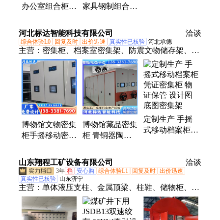
简约风格 适用
办公室组合柜
家具钢制组合书
多种场景
钢制更衣柜 多
架沙发书柜多款
门文件柜
河北标达智能科技有限公司
洽谈
综合体验L0
回复及时
出价迅速
真实性已核验
河北承德
主营：
密集柜、档案室密集架、防震文物储存架、储
物柜、移动凭证文件柜、移动存储密集架、智能密集
柜、智能密集架、书架、货架、手摇密集柜、手摇密
集架
定制生产 手摇
博物馆文物密集
博物馆藏品密集
式移动档案柜
柜手摇移动密集
柜 青铜器陶瓷
凭证密集柜 物
架智能电动存储
化石标本纺织品
证保管 设计图
柜文物存放柜厂
存放密集架 厂
山东翔程工矿设备有限公司
底图密集架
洽谈
家
家可定制
3年
档
安心购
综合体验L1
回复及时
出价迅速
真实性已核验
山东济宁
主营：
单体液压支柱、金属顶梁、柱鞋、储物柜、刮
板机配件、皮带机配件、风门