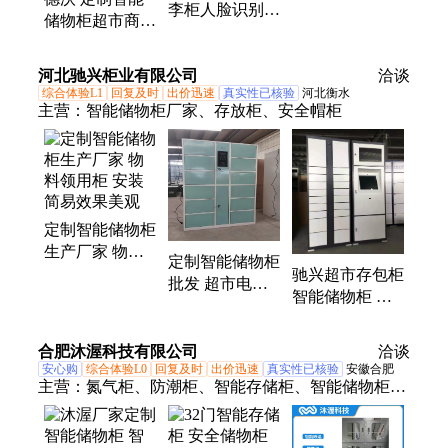
李柜人脸识别微
10.1寸智能触控
储物柜超市商场
信扫码寄存柜火
显示器鸿蒙系统
共享条码寄存柜
车站指纹自助储
微信扫码电子存
河北驰兴柜业有限公司
物柜
洽谈
包柜
综合体验L1
回复及时
出价迅速
真实性已核验
河北衡水
主营：
智能储物柜厂家、存放柜、安全帽柜
定制智能储物柜
生产厂家 物料
定制智能储物柜
领用柜 安装简
驰兴超市存包柜
批发 超市电子
易效果美观
智能储物柜 物
柜 美观实用 抗
品寄存柜支持定
压强寿命长
制
合肥沐渥科技有限公司
洽谈
安心购
综合体验L0
回复及时
出价迅速
真实性已核验
安徽合肥
主营：
氮气柜、防潮柜、智能存储柜、智能储物柜、
干燥柜、可回收控制板主板、网络刷卡器、24路电磁
锁控制板、智能氮气柜、物料管理存储柜、半导体氮