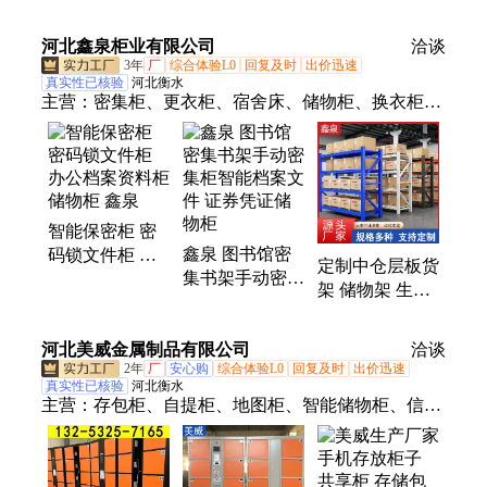
风格 静音滑轨
多色可选E1级
五至八
河北鑫泉柜业有限公司
洽谈
3年
厂
综合体验L0
回复及时
出价迅速
真实性已核验
河北衡水
主营：
密集柜、更衣柜、宿舍床、储物柜、换衣柜、
双层床、高低床、存包柜、图书架、铁艺床、保密
柜、档案柜、架子床、文件柜、上下床、组合书架、
图书馆书架、档案密集架、铁皮资料柜、阅览室书架
柜、资料档案凭证柜
智能保密柜 密
鑫泉 图书馆密
码锁文件柜 办
定制中仓层板货
集书架手动密集
公档案资料柜储
架 储物架 生产
柜智能档案文件
物柜 鑫泉
厂家 拆装方便
证券凭证储物柜
种类齐全
河北美威金属制品有限公司
洽谈
2年
厂
安心购
综合体验L0
回复及时
出价迅速
真实性已核验
河北衡水
主营：
存包柜、自提柜、地图柜、智能储物柜、信报
箱、保管柜、智能手机柜、手机存放柜、智能快递
柜、地图存放柜、手机暂存柜、智能回转柜、抽屉式
底图柜、智能文件回转库、入墙宣传栏式箱、电动智