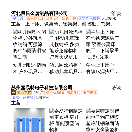
超市商场景区寄
物柜 扫码寄存
库货物架可定做
存柜
柜
骏盛
河北博昌金属制品有限公司
洽谈
安心购
综合体验L1
回复及时
出价迅速
真实性已核验
河北衡水
主营：
上下床、课桌椅、密集架、储物柜、书架、涂
鸦柜、监狱床
幼儿园积木储物
幼儿园涂鸦柜子
学生上下床 宿
柜 户外玩具收
移动儿童玩具收
舍铁床源头厂家
纳箱 可擦涂鸦
纳柜 多功能乐
寝室公寓床 职
柜防雨防晒按需
趣储物柜 户外
工上下铺承重性
苏州嘉易特电子科技有限公司
洽谈
定制
美观耐用
强可定制
2年
厂
综合体验L0
回复及时
出价迅速
真实性已核验
江苏苏州
主营：
[]