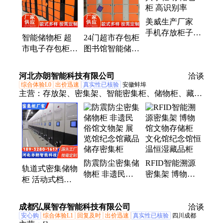
能底图柜、图纸存放档案柜、工程图纸收纳柜
美威生产厂家
手机存放柜子
智能储物柜 超
24门超市存包柜
共享柜 存储包
市电子存包柜
图书馆智能储物
柜 高识别率
商场寄存柜 指
柜 人脸识别电
纹条码扫码 美
子智能柜厂家
河北亦朗智能科技有限公司
洽谈
威
综合体验L0
出价迅速
真实性已核验
安徽蚌埠
主营：
存放架、密集架、智能密集柜、储物柜、藏品
储存柜、切片存储柜、古籍存储架、底图密集柜、电
动密集柜、陶瓷存放柜、密集存放柜、非遗馆藏品
柜、财务凭证密集柜、电网专用密集柜、种子样品密
集柜、种子样品存放柜、藏品储存密集柜、文物存放
密集柜、病历资料收纳架、玉器藏品储存架
防震防尘密集储
RFID智能溯源
轨道式密集储物
物柜 非遗民俗
密集架 博物馆
柜 活动式档案
馆文物架 展览
文物存储柜 文
密集架 轮胎底
馆纪念馆藏品储
化馆纪念馆恒温
图凭证文物存放
成都弘展智存智能科技有限公司
存密集柜
恒湿藏品柜
洽谈
密集柜
安心购
综合体验L1
回复及时
出价迅速
真实性已核验
四川成都