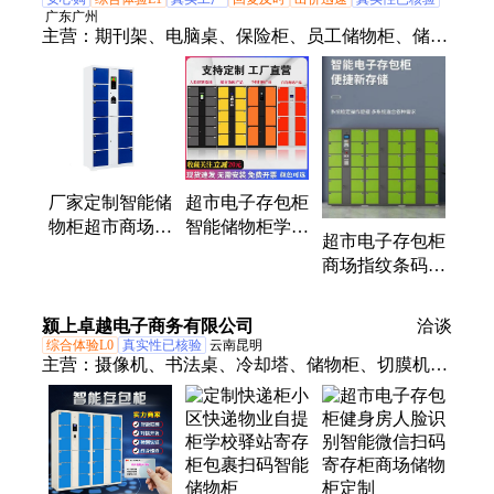
广东广州
主营：
期刊架、电脑桌、保险柜、员工储物柜、储物
架、长条桌、毒麻柜、气瓶柜、保密柜、弹药柜、清
洁柜、高低床、仓储货架、加厚衣柜、财务铁皮柜、
防暴器材柜、电力铁皮柜、军官物品柜、液体储存
柜、多层抽屉柜、防静电零件柜、危化品储存柜、壁
挂手机存放柜、单双人铁架子床
厂家定制智能储
超市电子存包柜
物柜超市商场共
智能储物柜学校
超市电子存包柜
享条码寄存柜微
人脸识别刷卡手
商场指纹条码智
信扫码电子存包
机扫码寄存柜可
能储物微信扫码
柜
定制
刷卡寄存柜可定
颍上卓越电子商务有限公司
洽谈
制
综合体验L0
真实性已核验
云南昆明
主营：
摄像机、书法桌、冷却塔、储物柜、切膜机、
摄像头、取单机、切割机、手机柜、盘点机、桌球
台、取件柜、扩香机、打码机、展示柜、洗鞋机、文
件柜、学习桌、洗衣柜、纸杯套、饮料柜、工控机、
通风柜、置物架、电脑桌、液相柱