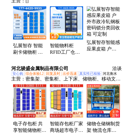
主营：
[]
弘展智存智能感
弘展智存 智能
智能物料柜
应果皮箱 户外
刷卡储物柜 人
RFID工厂仓库
市政冷轧钢板密
脸识别 工厂单
耗材储物柜人脸
码锁分类回收箱
位定制寄存方案
指纹刷卡柜管理
河北骏盛金属制品有限公司
可定制
洽谈
柜
安心购
综合体验L2
回复及时
出价迅速
真实性已核验
河北衡水
主营：
密集架、密集柜、上下床、储物柜、移动文件
柜
电子存包柜 共
智能存包柜厂家
储物仓储钢制货
享智能储物柜
商场超市电子储
架 物流仓库冷