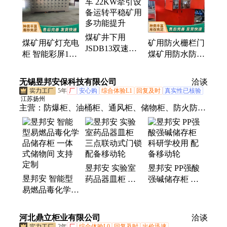
煤矿井下用
煤矿用矿灯充电
矿用防火栅栏门
JSDB13双速绞
柜 智能彩屏100
煤矿用防水防火
车 22KW牵引设
位储物柜 喷塑
栅栏两用门门板
备运转平稳矿用
材质防锈可定制
加厚耐磨
无锡昱邦安保科技有限公司
多功能提升
洽谈
5年
厂
安心购
综合体验L1
回复及时
真实性已核验
江苏扬州
主营：
防爆柜、油桶柜、通风柜、储物柜、防火防
爆、净气型药品柜
昱邦安 实验室
昱邦安 PP强酸
昱邦安 智能型
药品器皿柜 三
强碱储存柜 科
易燃品毒化学品
点联动式门锁
研学校用 配备
储存柜 一体式
配备移动轮
移动轮
储物间 支持定
河北鼎立柜业有限公司
洽谈
制
2年
厂
综合体验L0
回复及时
出价迅速