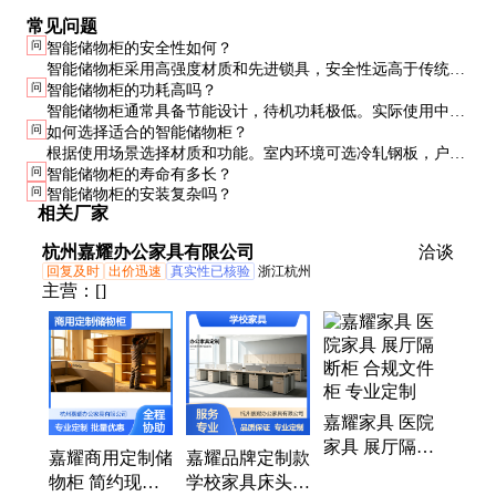
常见问题
问
智能储物柜的安全性如何？
智能储物柜采用高强度材质和先进锁具，安全性远高于传统储
问
智能储物柜的功耗高吗？
物柜。多种开锁方式和远程监控功能进一步提升了安全性。
智能储物柜通常具备节能设计，待机功耗极低。实际使用中，
问
如何选择适合的智能储物柜？
一组储物柜的月耗电量约在5-10度左右。
根据使用场景选择材质和功能。室内环境可选冷轧钢板，户外
问
智能储物柜的寿命有多长？
环境建议不锈钢。功能上可根据实际需求选择开锁方式和管理
问
智能储物柜的安装复杂吗？
系统。
相关厂家
杭州嘉耀办公家具有限公司
洽谈
回复及时
出价迅速
真实性已核验
浙江杭州
主营：
[]
嘉耀家具 医院
家具 展厅隔断
嘉耀商用定制储
嘉耀品牌定制款
柜 合规文件柜
物柜 简约现代
学校家具床头柜
专业定制