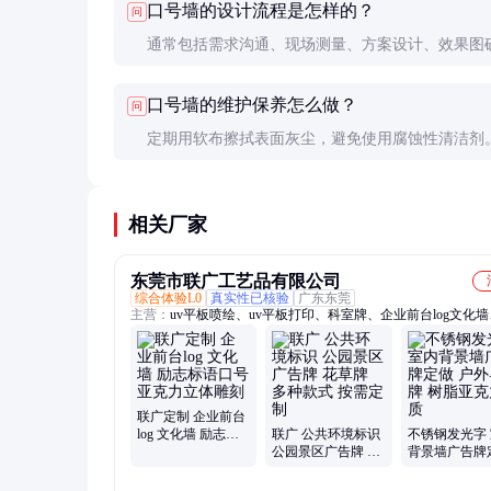
口号墙的设计流程是怎样的？
问
期清洁和检查可以延长使用寿命。
通常包括需求沟通、现场测量、方案设计、效果图
制作安装等步骤。专业团队会提供3D效果图让客户
口号墙的维护保养怎么做？
问
了解最终效果。
定期用软布擦拭表面灰尘，避免使用腐蚀性清洁剂
局部损坏应及时修补，防止问题扩大。户外墙要特
检查固定件的牢固程度。
相关厂家
东莞市联广工艺品有限公司
综合体验L0
真实性已核验
广东东莞
主营：
uv平板喷绘、uv平板打印、科室牌、企业前台log文化
牌定制、标识标牌、标牌打印、喷绘打印、门牌uv打印、会议
牌、办公室门牌、亚克力雕刻、工艺品打印
联广定制 企业前台
log 文化墙 励志标
联广 公共环境标识
不锈钢发光字
语口号 亚克力立体
公园景区广告牌 花
背景墙广告牌
雕刻
草牌 多种款式 按需
户外导向牌 
定制
克力材质