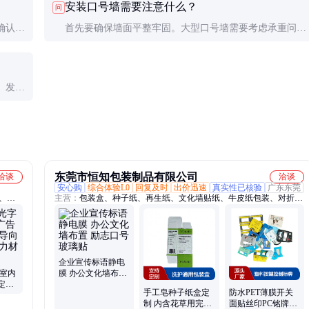
安装口号墙需要注意什么？
问
时，可以考虑更具质感的实木或石材。
确认、
首先要确保墙面平整牢固。大型口号墙需要考虑承重问
直观
题。安装时要注意保护墙面，避免损坏原有装修。完成后
应检查各部位是否牢固，边角是否处理得当。
。发现
别注意
东莞市恒知包装制品有限公司
洽谈
洽谈
安心购
综合体验L0
回复及时
出价迅速
真实性已核验
广东东莞
墙、门
主营：
包装盒、种子纸、再生纸、文化墙贴纸、牛皮纸包装、对折卡
室标
片印、可种植书签、服装吊牌标签、包装制品定制、吊牌定制、信
封、seed paper、环保包装制品、牛皮纸信封、再生纸吊牌、水果纸吊
牌、明信片、贺卡、牛皮纸盒
企业宣传标语静电
 室内
膜 办公文化墙布置
定做
励志口号玻璃贴
手工皂种子纸盒定
防水PET薄膜开关
树脂亚
制 内含花草用完即
面贴丝印PC铭牌控