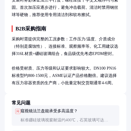
安装时务必保证法兰平行度，螺栓应按十字交叉顺序均匀紧
固。首次加压应逐步进行，避免冲击载荷。清洁时禁用钢丝
球等硬物，推荐使用专用清洁剂和软布擦拭。
B2B采购指南
采购时需提供完整的工况参数：工作压力/温度、介质成分
（特别是腐蚀性）、连接标准、观察频率等。化工用建议选
择316L材质+硼硅玻璃组合，食品级优先考虑EPDM密封。

价格受材质、压力等级和认证要求影响较大。DN100 PN16
标准型约800-1500元，ASME认证产品价格翻倍。建议选择
有压力容器资质的生产商，小批量定制交货期通常4-6周。
常见问题
窥视镜法兰盘能承受多高温度？
问
标准硼硅玻璃视窗耐温约400℃，石英玻璃可达
800℃。聚合物视窗一般限用150℃以下，但抗冲击性