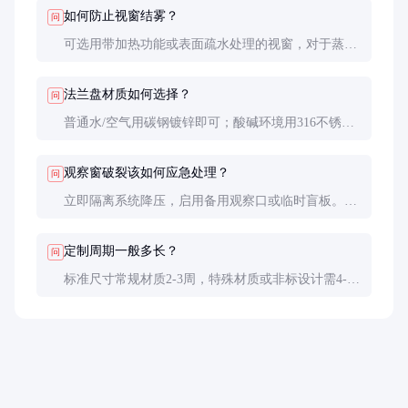
更好。高温工况建议选择带冷却夹套的特殊设计。
如何防止视窗结雾？
问
可选用带加热功能或表面疏水处理的视窗，对于蒸汽
环境，保持视窗温度高于介质露点温度3-5℃最有
效。定期涂抹防雾剂也有一定效果。
法兰盘材质如何选择？
问
普通水/空气用碳钢镀锌即可；酸碱环境用316不锈
钢；强腐蚀介质用哈氏合金；食品医药必须用316L并
做电解抛光处理。
观察窗破裂该如何应急处理？
问
立即隔离系统降压，启用备用观察口或临时盲板。更
换时必须系统泄压至常压，严禁带压操作。建议关键
部位安装防护网或选用防爆型视窗。
定制周期一般多长？
问
标准尺寸常规材质2-3周，特殊材质或非标设计需4-6
周。复杂工况建议提前提供样品进行压力测试和材料
兼容性验证。