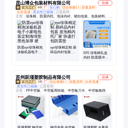
昆山博众包装材料有限公司
洽谈
4年
厂
安心购
综合体验L1
回复及时
出价迅速
真实性已核验
江苏苏州
主营：
珍珠棉、防震内托、泡沫内衬、锁扣包装、包装材料、防
震物流包装、快递防护包装、防滑抗压内垫、防摔泡棉包装、防
震内衬包装盒、缓冲开槽、缓冲泡棉、内托内胆、塑料泡沫板、
防震泡沫板、异形泡沫板、防震缓冲材料
防震epe珍珠棉泡
epe珍珠棉定制 易
沫板机器电子小
碎品内衬包装 发
EPE 珍珠棉礼盒
家电包装定制海
泡棉内托厂家 快
内衬 防震缓冲泡
绵垫黑色加厚 硬
递打包防震垫
沫内托 定制异形
包装棉护角垫
苏州跃瑾塑胶制品有限公司
洽谈
3年
厂
综合体验L1
回复及时
出价迅速
真实性已核验
江苏苏州
主营：
PP中空板、中空板周转箱、中空板刀卡、中空板格挡
跃瑾塑胶 物流包
物流包装 中空板
跃瑾塑胶 水果蔬