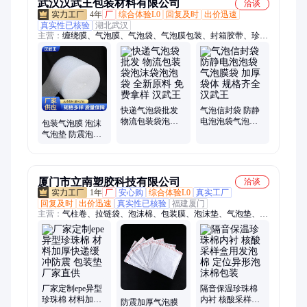
武汉汉武王包装材料有限公司
洽谈
4年
厂
综合体验L0
回复及时
出价迅速
真实性已核验
湖北武汉
主营：
缠绕膜、气泡膜、气泡袋、气泡膜包装、封箱胶带、珍珠
棉卷材、纸护角、拉伸膜、防静电缠绕膜、pe缠绕膜、机用缠绕
膜、透明封箱胶带、黄色封箱胶带、彩色胶带、快递气泡袋、
epe珍珠棉、珠光膜气泡袋、红色胶带、警示语印字胶带、米黄
色胶带
快递气泡袋批发
气泡信封袋 防静
物流包装袋泡沫
电泡泡袋气泡膜
包装气泡膜 泡沫
袋泡泡袋 全新原
袋 加厚袋体 规格
气泡垫 防震泡泡
料 免费拿样 汉武
齐全 汉武王
膜 抗震防碎 按需
王
定制 汉武王
厦门市立南塑胶科技有限公司
洽谈
1年
厂
安心购
综合体验L0
真实工厂
回复及时
出价迅速
真实性已核验
福建厦门
主营：
气柱卷、拉链袋、泡沫棉、包装膜、泡沫垫、气泡垫、包
装袋、铝箔袋、充气袋、食品袋、缠绕膜、气枕袋、气泡柱、珠
光袋、珍珠棉、信封袋、打包袋、塑料袋、真空袋、防水袋、气
泡片、物流袋、发泡袋、气泡袋、手提袋
厂家定制epe异型
隔音保温珍珠棉
珍珠棉 材料加厚
内衬 核酸采样盒
防震加厚气泡膜