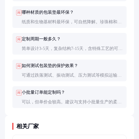
运输方式、堆叠层数等要求。复杂形状最好提供3D模
型或实物样品。
哪种材质的包装垫最环保？
问
纸质和生物基材料最环保，可自然降解。珍珠棉和
EVA也可回收利用，但需专业处理。避免使用不可降
解的泡沫塑料。
定制周期一般多久？
问
简单设计3-5天，复杂结构7-15天，含特殊工艺的可能
需要20天以上。旺季建议提前下单。
如何测试包装垫的保护效果？
问
可通过跌落测试、振动测试、压力测试等模拟运输环
境。专业供应商会提供测试报告。
小批量订单能定制吗？
问
可以，但单价会较高。建议与支持小批量生产的柔性
供应商合作，或考虑标准尺寸+定制印刷的方案。
相关厂家