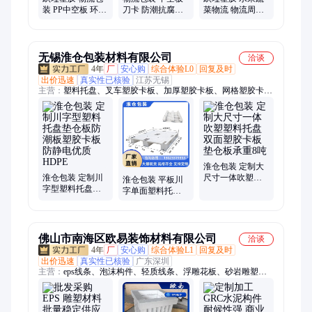
装 PP中空板 环保
刀卡 防潮抗腐蚀
菜物流 物流周转
材料 缓冲垫板 批
缓冲垫板 图样定
箱 抗老化 转运箱
发定制
制 跃瑾塑胶
规格多样
无锡淮仓包装材料有限公司
洽谈
4年
厂
安心购
综合体验L0
回复及时
出价迅速
真实性已核验
江苏无锡
主营：
塑料托盘、叉车塑胶卡板、加厚塑胶卡板、网格塑胶卡
板、加厚塑料卡板
淮仓包装 定制大
淮仓包装 定制川
尺寸一体吹塑塑
淮仓包装 平板川
字型塑料托盘垫
料托盘双面塑胶
字单面塑料托盘
仓板防潮板塑胶
卡板垫仓板承重8
塑胶卡板防潮垫
卡板 防静电优质
吨
仓板厂家批发可
HDPE
定制
佛山市南海区欧易装饰材料有限公司
洽谈
4年
厂
安心购
综合体验L1
回复及时
出价迅速
真实性已核验
广东深圳
主营：
eps线条、泡沫构件、轻质线条、浮雕花板、砂岩雕塑、
装饰线条、水泥构件、泡沫线条、装饰构件、欧式罗马柱、别墅
罗马柱、花盆装饰件、轻质防火材料、发泡陶瓷构件、发泡陶瓷
浮雕、发泡陶瓷装饰件、陶瓷浮雕背景墙、发泡陶瓷背景墙