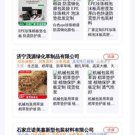
密封袋、自封袋、珍珠棉、泡棉、opp胶袋、纸护角、纸包角、
泡泡袋、快递袋、印刷膜、pe膜、泡沫
白色epe珍珠棉袋
防震钢化膜包装
厂家定制EPE珍珠
EPE珍珠棉板垫仓
袋 EPE珍珠棉片
棉泡沫板高密度
板 防震防护填充
泡沫垫批发定制
加厚白色快递防
异形片材定位包
震垫片包装材料
装泡棉定制加工
济宁茂源绿化草制品有限公司
洽谈
综合体验L1
回复及时
出价迅速
真实性已核验
山东济宁
主营：
生态毯、稻草毯、防寒草绳、捆扎草绳、蔬菜大棚、天然
纤维材料
机械包装用草袋
机械包装用草袋
稻草垫护坡 植物
稻草垫护坡 植物
机械包装用草袋
保护 来板定制 现
保护 来板定制 透
稻草垫护坡 防洪
货批发
气性好
来板定制 源头工
厂
石家庄诺美嘉新型包装材料有限公司
洽谈
安心购
综合体验L0
回复及时
出价迅速
真实性已核验