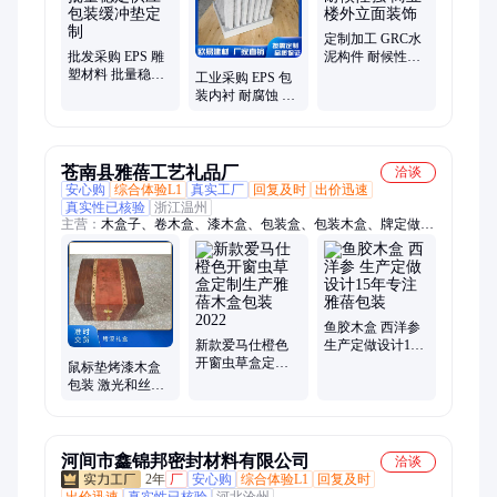
定制加工 GRC水
批发采购 EPS 雕
泥构件 耐候性强
塑材料 批量稳定
商业楼外立面装
工业采购 EPS 包
供应 包装缓冲垫
饰
装内衬 耐腐蚀 冷
定制
库保温隔热 轻质
防火
苍南县雅蓓工艺礼品厂
洽谈
安心购
综合体验L1
真实工厂
回复及时
出价迅速
真实性已核验
浙江温州
主营：
木盒子、卷木盒、漆木盒、包装盒、包装木盒、牌定做、
木奖牌、皮木盒、钛合金、粉木盒、礼品盒、实木盒、u盘木
盒、白茶木盒、雪菊木盒、镂空木盒、印章木盒、金线礼盒、玉
石木盒、毕业证书、漆盒木盒、黑茶木盒、书画木盒、金币木
盒、海参木盒
鱼胶木盒 西洋参
新款爱马仕橙色
生产定做设计15
开窗虫草盒定制
年专注雅蓓包装
鼠标垫烤漆木盒
生产雅蓓木盒包
包装 激光和丝印
装2022
纸箱 定制 20天左
右
河间市鑫锦邦密封材料有限公司
洽谈
2年
厂
安心购
综合体验L1
回复及时
出价迅速
真实性已核验
河北沧州