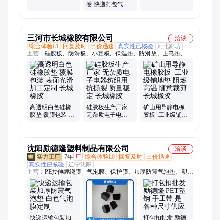
快递缓冲防震 包
用发泡棉 定位异
卷 快递打包气泡
装垫厂家直供
形泡沫棉包装
垫包装材料 可定
制尺寸
三河市长城橡胶有限公司
洽谈
综合体验L1
回复及时
出价迅速
真实性已核验
河北廊坊
主营：
硅胶板、防滑板、小豆板、保温垫、防滑垫、上马垫、畜
牧垫类、块状牛栏垫、橡胶板、地毯定制、普通工业胶板、防静
电橡胶板、圆扣、绿色细条纹、TPE 绝缘板喷码、天然板、硅
胶、氟胶、TPE绝缘板、宽细相间防滑板、三明治橡胶板、细条
纹防滑橡胶板、氟胶橡胶板、彩色氟橡胶
高透明白色硅橡
硅胶板生产厂家
矿山用导静电橡
胶垫 覆膜包装 表
无杂质电子电器
胶板 工业级铺地
⾯光滑 加工定制
纺织用 抗撕裂 质
垫 阻燃高温 随意
长城橡胶
量稳定 长城橡胶
裁剪 长城橡胶
沈阳励德隆塑料制品有限公司
洽谈
7年
厂
综合体验L0
回复及时
出价迅速
真实性已核验
辽宁沈阳
主营：
PE拉伸缠绕膜、气泡膜、保护膜、加厚防震气泡垫、塑料
袋、保温袋、气泡袋、珍珠膜、胶带、打包带、打包扣、护角、
收缩膜、纸箱、纸管、彩条布
快递运输包装加
打包扣批发 励德