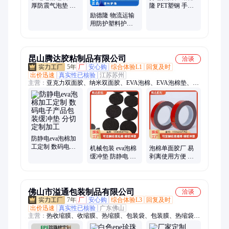
厚防震气泡垫 白
隆 PET塑钢 手工
色气泡膜定制
带 是 各种尺寸供
励德隆 物流运输
应
用防护塑料护角
耐磨性能好 按需
批发
昆山腾达胶粘制品有限公司
洽谈
5年
厂
安心购
综合体验L1
回复及时
出价迅速
真实性已核验
江苏苏州
主营：
亚克力双面胶、纳米双面胶、EVA泡棉、EVA泡棉垫、泡
棉垫、EVA密封垫、EVA缓冲垫、EVA脚垫、EVA泡棉胶、纳米
胶带、泡棉胶、耐高温双面胶、泡棉双面胶、棉纸双面胶、PET
双面胶、3M双面胶、汽车双面胶、EVA密封圈、PE泡棉胶、PE
泡棉双面胶、纤维胶带、青稞纸
防静电eva泡棉加
工定制 数码电子
机械包装 eva泡棉
泡棉单面胶厂 易
产品包装缓冲垫
缓冲垫 防静电 可
剥离使用方便 粘
分切定制加工
来图来样专业定
性稳定不分开 腾
制 腾达
达
佛山市溢通包装制品有限公司
洽谈
7年
厂
安心购
综合体验L3
回复及时
出价迅速
真实性已核验
广东佛山
主营：
热收缩膜、收缩膜、热缩膜、包装袋、包装膜、热缩袋、
pof收缩膜、交联膜、pvc收缩膜、bopp薄膜、热封膜、气泡膜、