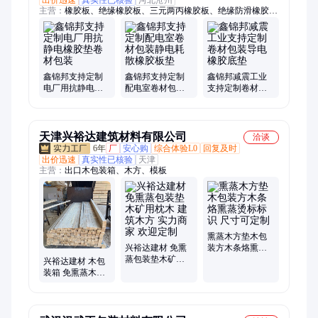
主营：
橡胶板、绝缘橡胶板、三元两丙橡胶板、绝缘防滑橡胶
垫、橡胶垫、密封橡胶垫、异形胶垫、绝缘胶垫、异型橡胶垫、
防静电橡胶垫、橡胶减震垫、阻燃橡胶板、防滑橡胶板、防静电
橡胶板、橡胶板定制、异形橡胶板、耐磨橡胶板、阻燃耐磨橡胶
板、柳叶纹橡胶板、白色橡胶板、丁腈橡胶板、自粘橡胶板、背
胶橡胶板、异型橡胶板、橡胶绝缘片
鑫锦邦支持定制
鑫锦邦支持定制
鑫锦邦减震工业
电厂用抗静电橡
配电室卷材包装
支持定制卷材包
胶垫卷材包装
静电耗散橡胶板
装导电橡胶底垫
垫
天津兴裕达建筑材料有限公司
洽谈
6年
厂
安心购
综合体验L0
回复及时
出价迅速
真实性已核验
天津
主营：
出口木包装箱、木方、模板
熏蒸木方垫木包
兴裕达建材 免熏
装方木条烙熏蒸
蒸包装垫木矿用
烫标标识 尺寸可
兴裕达建材 木包
枕木 建筑木方 实
定制
装箱 免熏蒸木箱
力商家 欢迎定制
烫标木方枕木垫
木 定制