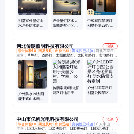
别墅室外壁灯山
户外壁灯防水太
中式庭院景观灯
水户外防水庭院
阳能别墅小区庭
别墅外墙220V户
外墙装饰花园园
院花园新中式影
外壁灯 IP65防水
林中式院子景观
壁墙山水景观装
高亮安装便捷
灯
饰灯
河北传朗照明科技有限公司
洽谈
综合体验L0
回复及时
出价迅速
真实性已核验
河北石家庄
主营：
草坪灯、道路灯、太阳能壁灯、太阳能路灯、市电路灯、
庭院灯、高杆灯、灯头、中华灯、玉兰灯、灯笼、太阳能灯头、
景观灯、交通杆、监控杆、中国结
传朗常规6米太阳
户外LED草坪灯
能路灯适用于美
别墅公园景区亮
户外防水led太阳
丽乡村、学校、
化景观灯 防水防
能中式山水画别
公园
雷支持定制
墅庭院工程外墙
壁灯景观灯可定
制
中山市亿帆光电科技有限公司
洽谈
综合体验L0
回复及时
出价迅速
真实性已核验
广东中山
主营：
LED水纹灯、LED洗墙灯、LED投光灯、LED瓦楞灯、
LED投影灯、LED地埋灯、LED线条灯、LED步道灯、LED水底