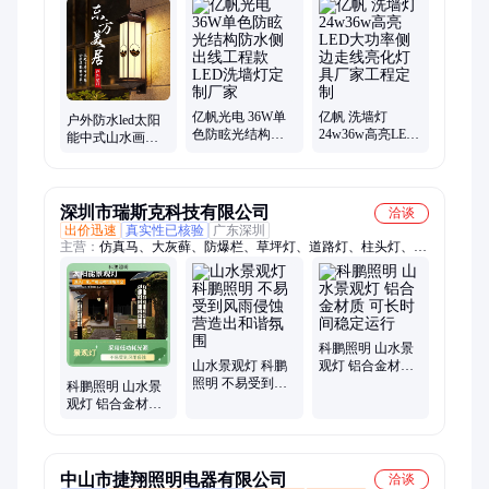
灯、LED点光源
亿帆光电 36W单
亿帆 洗墙灯
户外防水led太阳
色防眩光结构防
24w36w高亮LED
能中式山水画别
水侧出线工程款
大功率侧边走线
墅庭院工程外墙
LED洗墙灯定制厂
亮化灯具厂家工
壁灯景观灯可定
家
程定制
制
深圳市瑞斯克科技有限公司
洽谈
出价迅速
真实性已核验
广东深圳
主营：
仿真马、大灰藓、防爆栏、草坪灯、道路灯、柱头灯、壁
灯灯、庭院灯、墙壁灯、景观灯、路灯灯、苔藓景、苔藓墙、加
油站、苔藓球、绿化墙、植物墙、星星藓、装饰墙、仿真树、种
植盒、许愿树、绿化工、玻璃钢、拒马桩
科鹏照明 山水景
山水景观灯 科鹏
观灯 铝合金材质
照明 不易受到风
可长时间稳定运
科鹏照明 山水景
雨侵蚀 营造出和
行
观灯 铝合金材质
谐氛围
降低能源消耗 不
易受到风雨侵蚀
中山市捷翔照明电器有限公司
洽谈