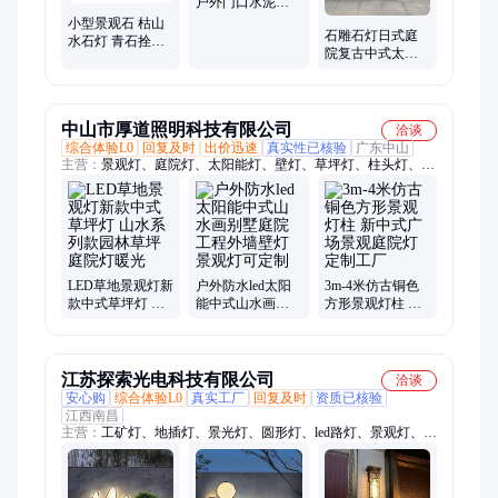
户外门口水泥墩
子汉白玉雕塑
小型景观石 枯山
石雕石灯日式庭
水石灯 青石拴马
院复古中式太阳
桩 假树造景 庭院
能灯塔摆件园林
大理石
户外怀旧石灯笼
定制
中山市厚道照明科技有限公司
洽谈
综合体验L0
回复及时
出价迅速
真实性已核验
广东中山
主营：
景观灯、庭院灯、太阳能灯、壁灯、草坪灯、柱头灯、多
边形灯、装饰灯
LED草地景观灯新
户外防水led太阳
3m-4米仿古铜色
款中式草坪灯 山
能中式山水画别
方形景观灯柱 新
水系列款园林草
墅庭院工程外墙
中式广场景观庭
坪庭院灯暖光
壁灯景观灯可定
院灯定制工厂
制
江苏探索光电科技有限公司
洽谈
安心购
综合体验L0
真实工厂
回复及时
资质已核验
江西南昌
主营：
工矿灯、地插灯、景光灯、圆形灯、led路灯、景观灯、投
光灯、墙头灯、草坪灯、照明灯、道路灯、线条灯、中式灯、水
下灯、洗墙灯、地埋灯、组合灯、户外灯、庭院灯、防爆灯具、
射灯玻璃、高中杆灯、路灯定制、锂电池、监控杆