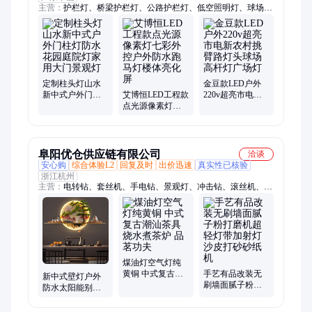
主营：
护栏灯、桥梁护栏灯、公路护栏灯、低空照明灯、球场
灯、球馆灯、水底灯、不锈钢水底灯、像素灯、洗墙灯、线条
灯、大功率投光灯、隧道灯、隧道照明灯、512线条灯、球场投
光灯、模组路灯头、太阳能路灯、瓦楞灯、瓦片灯、点光源、点
光源定制
定制柱头灯山水
金豆款LED户外
新中式户外门柱
艾博恒LED工程款
220v超亮市电新
灯防水花园庭院
点光源像素灯七
农村挑臂路灯头
灯家用大门景观
彩外控户外防水
球场高杆灯广场
灯
跑马灯楼体亮化
灯
屏
阜阳优仓供应链有限公司
洽谈
安心购
综合体验L2
回复及时
出价迅速
真实性已核验
浙江杭州
主营：
电转钻、套丝机、手电钻、景观灯、冲击钻、滚丝机、无
刷电钻、电螺丝刀、电动工具、消防管道、电动起子、充电手
钻、过车丝机、自动车丝机、充电式电钻、电动螺丝刀、自动起
子机、锂电钻弯头、精密螺丝刀、go2二代工具、冲击起子机、
充电式起子机、钢筋不锈钢管、起子配件碳刷、电批平衡支架、
笔记本平板手机
煤油灯空气灯纯
黄铜 中式复古潮
手艺有品改装无
新中式壁灯户外
汕茶具 烧水煮茶
刷墙面腻子粉打
防水太阳能别墅
炉 品茗功夫
磨机超轻灯带加
花园景观庭院山
射灯沙皮打砂砂
水禅意背景墙壁