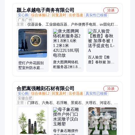
纸机
画灯
颍上卓越电子商务有限公司
洽谈
安心购
综合体验L2
回复及时
出价迅速
真实性已核验
广东广州
主营：
仪器设备、工业级稳压器、户外便携手电筒、uv固化灯、
手持对讲机、智能锁、电动液压升降台、网络摄像头、无线会议
话筒、音响套装、led全彩显示屏、数码照相机、海钓锂电池、
EOS单反相机、运动相机、激光切膜机、功放机、户外监控器、
生产管理电子看板、演出音响套装、音响监控机柜、网络电柜监
控
百人验货【雅
唐大图腾网络机
鹿】春秋被 加厚
壁灯户外花园别
柜服务器2米1.8米
冬被！送手提皮
墅室外防水庭院
1.6米1.2米1米
包 L-A
灯景观山水月亮
42U22U18U弱电
月球灯围墙中式
功放
院子
合肥嵩强雕刻石材有限公司
洽谈
安心购
综合体验L2
回复及时
出价迅速
真实性已核验
安徽合肥
主营：
门牌石、六角石、石浮雕、景观石、大理石、河堤石、凉
亭石、花园石、泰山石、厂牌石、石山门、自然石、青石板、风
景石、雪浪石、仿古石、门口石头、户外石桌、伟人雕塑、石雕
小桥、浮雕石雕、人物石雕、青石貔貅、栏杆护栏、门口石雕
母子象石雕摆件