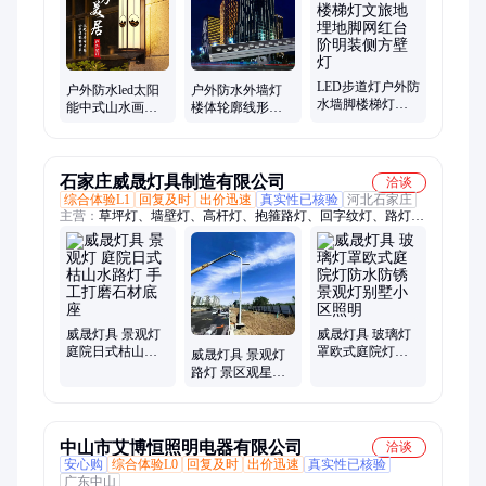
LED步道灯户外防
户外防水led太阳
户外防水外墙灯
水墙脚楼梯灯文
能中式山水画别
楼体轮廓线形
旅地埋地脚网红
墅庭院工程外墙
DMX512外控全彩
台阶明装侧方壁
壁灯景观灯可定
RGBW洗墙灯 源
灯
制
头厂家
石家庄威晟灯具制造有限公司
洽谈
综合体验L1
回复及时
出价迅速
真实性已核验
河北石家庄
主营：
草坪灯、墙壁灯、高杆灯、抱箍路灯、回字纹灯、路灯、
太阳能路灯、庭院灯、农村太阳能路灯、智慧路灯、公园路灯、
体育场照明灯、智能一体化路灯、路灯灯杆、监控杆路灯、LED
路灯、路灯生产厂家、景观灯、市电路灯、双臂式路灯、高杆路
灯、中华灯、智慧城市路灯
威晟灯具 景观灯
威晟灯具 玻璃灯
庭院日式枯山水
罩欧式庭院灯防
威晟灯具 景观灯
路灯 手工打磨石
水防锈景观灯别
路灯 景区观星台
材底座
墅小区照明
灯 天文观测专用
低亮度设计
中山市艾博恒照明电器有限公司
洽谈
安心购
综合体验L0
回复及时
出价迅速
真实性已核验
广东中山