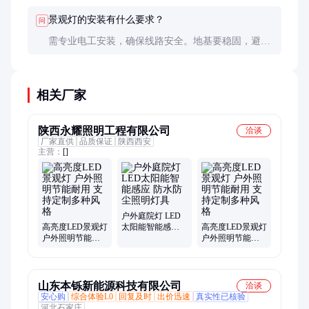
景观灯的安装有什么要求？
问
需专业电工安装，确保线路安全。地基要稳固，避免
倾斜或倒塌。安装位置要考虑光线效果和维护便利
性。
相关厂家
陕西永耀照明工程有限公司
洽谈
厂家直供
品质保证
陕西西安
主营：
[]
户外庭院灯 LED
高亮度LED景观灯
太阳能智能感应
高亮度LED景观灯
户外照明节能耐
防水防尘照明灯
户外照明节能耐
用 支持定制多种
具
用 支持定制多种
风格
风格
山东本铄新能源科技有限公司
洽谈
安心购
综合体验L0
回复及时
出价迅速
真实性已核验
河北石家庄