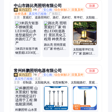
中山市路比亮照明有限公司
洽谈
3年
厂
安心购
综合体验L3
回复及时
出价迅速
真实性已核验
广东阳江
主营：
景观灯、道路照明灯、路灯、高杆灯、草坪灯、太阳能路
灯、太阳能户外庭院照明灯、投光灯、太阳能一体化路灯、球场
灯、节能灯、led灯、庭院灯、玉兰灯、工矿灯、LED投光灯、太
阳能灯头、市电路灯、洗墙灯、路灯杆、灯杆、灯具、室外亮化
照明工程
路比亮 照明景观
3米四方矩形不锈
灯厂家 特色LED
太阳能草坪灯生
钢景观LED30瓦山
街道路灯 景区亮
产厂家 园林LED
水造型庭院灯户
化工程用 种类齐
方形景观灯草地
外路灯工厂生产
全
灯 细选原材
常州科鹏照明电器有限公司
洽谈
7年
厂
安心购
综合体验L0
回复及时
真实性已核验
北京
主营：
控制器、太阳能风光、铝型材配件、太阳能路灯、景观
灯、庭院灯、草坪灯、市政路灯、灯压铸铝、建筑景观、配件景
观、铝型材灯、瓦数景观、做灯铝型材、灯路灯太阳能、太阳能
道路灯、方管铝型材
科鹏照明 山水景