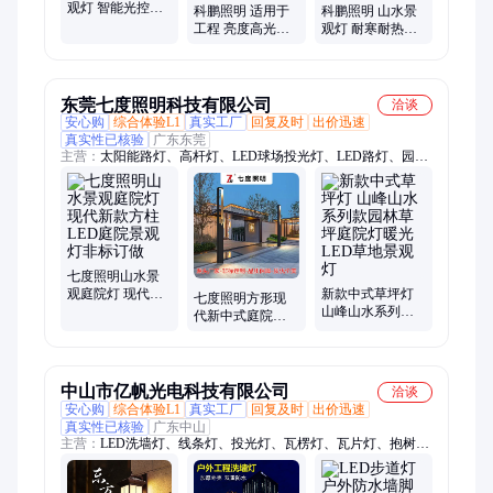
观灯 智能光控稳
科鹏照明 适用于
科鹏照明 山水景
定运行 适用于工
工程 亮度高光衰
观灯 耐寒耐热发
程 降低能源消耗
小 山水景观灯 超
光均匀 适用于工
长寿命蓄电持久
程 抗腐蚀性和耐
候性
东莞七度照明科技有限公司
洽谈
安心购
综合体验L1
真实工厂
回复及时
出价迅速
真实性已核验
广东东莞
主营：
太阳能路灯、高杆灯、LED球场投光灯、LED路灯、园林
景观灯、智慧路灯杆、庭院灯、led投光灯、LED工厂灯、球场高
杆灯、太阳能庭院灯、草坪灯、柱头灯、墙壁灯
七度照明山水景
观庭院灯 现代新
新款中式草坪灯
七度照明方形现
款方柱LED庭院景
山峰山水系列款
代新中式庭院灯
观灯非标订做
园林草坪庭院灯
LED山水造型园林
暖光LED草地景观
庭院景观灯
灯
中山市亿帆光电科技有限公司
洽谈
安心购
综合体验L1
真实工厂
回复及时
出价迅速
真实性已核验
广东中山
主营：
LED洗墙灯、线条灯、投光灯、瓦楞灯、瓦片灯、抱树
灯、壁灯、LED太阳能路灯、LED台阶灯、LED水底灯、LED像
素灯、点光源、护栏管