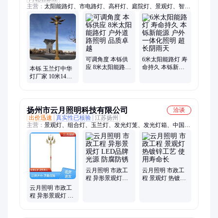
主营：
太阳能路灯、市电路灯、高杆灯、庭院灯、景观灯、智慧
路灯、中华灯、玉兰灯、太阳能监控、楼宇亮化
可调角度 本铄供
6米太阳能路灯 寿
应 8米太阳能路灯
命持久 本铄新能
本铄 玉兰灯中华
户外道路照明 品
源 户外一体化照
灯厂家 10米14米
质卓越
明 超长阴雨天
组合定制款式 景
区广场道路亮化
扬州市云月照明科技有限公司
洽谈
出价迅速
真实性已核验
江苏扬州
主营：
景观灯、组合灯、玉兰灯、发光灯笼、发光灯箱、中国结
灯笼、定制景区灯箱、红旗户外灯箱、亮化装饰灯箱、双面亚克
力灯箱、景观照明中华灯
云月照明 市政工
云月照明 市政工
程 异形景观灯
程 景观灯 热镀锌
LED品牌光源 防
工艺 使用寿命长
云月照明 市政工
腐防锈
程 异形景观灯 激
光雕刻工艺 安全
稳固