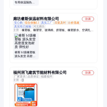
专用保温隔热材
料 防火阻燃隔热
防潮 庆航
廊坊睿斯保温材料有限公司
洽谈
安心购
综合体验L1
真实工厂
回复及时
出价迅速
真实性已核验
河北廊坊
主营：
橡塑板、橡塑管、玻璃棉、挤塑板、橡塑胶水、空调扎
带、保温钉、铝箔胶带、海绵密封胶条、pvc压延、包扎带、pvc
橡塑、隔热棉、橡胶管、钉子胶、胶黏剂、锡箔纸、保温胶、箔
胶带、pef胶水、岩棉板、防火布、阻燃eps、pvc薄膜、缠绕膜
睿斯 b1级橡塑板
源头发货 高密度
发泡材质 弹性好
福州润飞建筑节能材料有限公司
洽谈
厂家直供
品质保证
福建福州
主营：
[]