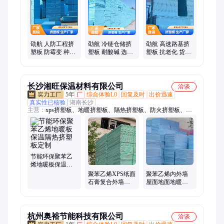
劭航 人防工程挤
劭航 冷链仓储挤
劭航 高速路基挤
塑板 防霉变 种类
塑板 耐酸碱 选材
塑板 抗老化 货源
多样 定制生产厂
优质 定制批发
充足 定制生产厂
家
家
长沙湘旺保温材料有限公司
洽谈
5年
厂
综合体验L0
回复及时
出价迅速
真实性已核验
湖南长沙
主营：
xps挤塑板、地暖挤塑板、隔热挤塑板、防火挤塑板、保
温挤塑板、外墙保温板、挤塑保温板、面石膏复合板
节能环保聚苯乙
烯地暖板保温隔
热挤塑板定制
聚苯乙烯XPS纸面
聚苯乙烯内外墙
石膏复合外墙内
屋面地面地暖保
保温挤塑板定制
温挤塑板定制
杭州奥裕节能科技有限公司
洽谈