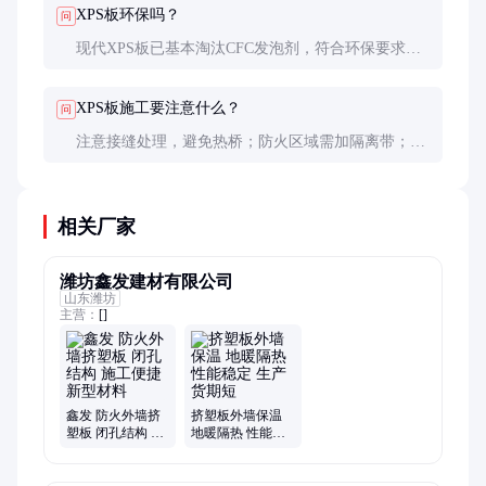
XPS板环保吗？
问
现代XPS板已基本淘汰CFC发泡剂，符合环保要求。
但回收处理仍需专业机构进行。
XPS板施工要注意什么？
问
注意接缝处理，避免热桥；防火区域需加隔离带；避
免机械损伤；施工环境温度不宜过低。
相关厂家
潍坊鑫发建材有限公司
山东潍坊
主营：
[]
鑫发 防火外墙挤
挤塑板外墙保温
塑板 闭孔结构 施
地暖隔热 性能稳
工便捷 新型材料
定 生产货期短