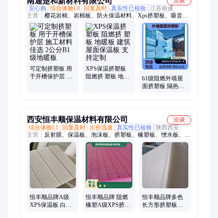
南通楚和新材料有限公司
洽谈
安心购
综合体验L0
回复及时
真实性已核验
江苏南通
主营：
樱花岩棉、岩棉板、防火保温材料、Xps挤塑板、吸音隔
音板、硅酸铝针刺毯、岩棉管、玻璃棉、防排烟岩棉、硅酸铝管
壳、保温钉、网格布、铝箔岩棉板、凯华岩棉、龙牌岩棉、集成
房屋用岩棉、集装箱用岩棉、橡塑管、防火板、泰石岩棉、岳儒
岩棉、储能柜隔音棉、彤天岩棉、气凝胶
可定制挤塑板 用
XPS保温挤塑板
于开槽保护层 施
阻燃挤 塑板 地暖
b1级阻燃外墙屋
工材料佳选 2公分
板 建筑屋面保温
面挤塑板 隔热地
B1级地暖板
板 支持定制
暖板 厂家生产 尺
寸定制
西安恒丰顺保温材料有限公司
洽谈
综合体验L1
回复及时
出价迅速
真实性已核验
陕西西安
主营：
反射膜、保温板、泡沫板、挤塑板、橡塑板、憎水板、硅
质板、复合板、xps挤塑、岩棉板、橡塑管、橡胶板、酚醛板、
隔音eps、保温棉、回填板、隔热板、珍珠岩、网格布、岩棉
管、防火板、预埋管、硅酸铝、玻璃棉、真金板
恒丰顺品牌A级
恒丰顺品牌 阻燃
恒丰顺品牌多色
XPS保温板 白粉
橡塑A级XPS挤塑
长方形挤塑板定
蓝可定制挤塑板
板 可定制保温材
制外墙保温回填