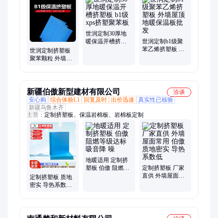
轻质防板、岩棉保温、白色陶瓷、隔热防火、防火水泥、吸引隔
音、防火保温、工业保温、水泥发泡、空调保温、防水保温、双
面钢网、水泥楼板、板泄爆墙
世润定制30厚地
暖保温开槽挤塑
世润定制b1级聚
板 b1级xps挤塑聚
苯乙烯挤塑板 外
世润定制挤塑板
苯板
墙屋顶地暖保温
聚苯颗粒 外墙内
板批发
墙隔热保温材料
新疆伯傲新型建材有限公司
洽谈
安心购
综合体验L1
回复及时
出价迅速
真实性已核验
新疆乌鲁木齐
主营：
定制挤塑板、保温岩棉板、岩棉板定制
地暖适用 定制挤
塑板 伯傲 阻燃等
定制挤塑板 厂家
级达标 吸音降 噪
直供 外墙屋面常
定制挤塑板 质地
用 伯傲 质地密实
密实 导热系数低
导热系数低
外墙屋面常用 伯
傲 稳固耐用