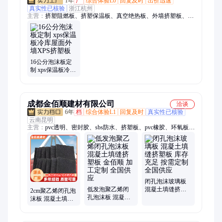
1年
厂
综合体验L0
回复及时
出价迅速
真实性已核验
浙江杭州
主营：
挤塑阻燃板、挤塑保温板、真空绝热板、外墙挤塑板、
XPS挤塑板、B1级挤塑板、冷库保温挤塑板、地暖挤塑板、建筑
挤塑板、STP真空板、VIP真空板、建筑真空保温板、真空防火
板、冷库专用真空板
16公分泡沫板定
制 xps保温板冷库
屋面外墙XPS挤塑
板
成都金佰顺建材有限公司
洽谈
6年
档
综合体验L1
回复及时
真实性已核验
云南昆明
主营：
pvc透明、密封胶、sbs防水、挤塑板、pvc橡胶、环氧板、
保温板、绝缘胶板、防潮涂料、芳纶盘根、楼梯垫板、绝缘胶
垫、防水胶带、密封垫片、绝缘材料、厚橡胶板、防水涂料、橡
胶止水带、泡沫塑料板、聚四氟乙烯、防火耐高温、绝缘橡胶
垫、白色硅胶板
闭孔泡沫玻璃板
低发泡聚乙烯闭
混凝土填缝挤塑
2cm聚乙烯闭孔泡
孔泡沫板 混凝土
板 库存充足 按需
沫板 混凝土填缝
填缝挤塑板 金佰
定制 全国供应
挤塑板 不易变形
顺 加工定制 全国
加工定制 厂家供
供应