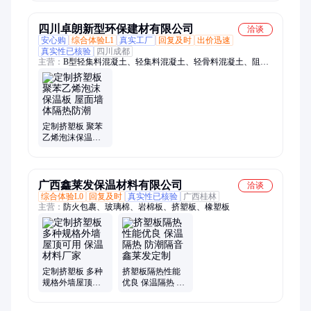
料
用
四川卓朗新型环保建材有限公司
洽谈
安心购
综合体验L1
真实工厂
回复及时
出价迅速
真实性已核验
四川成都
主营：
B型轻集料混凝土、轻集料混凝土、轻骨料混凝土、阻燃
挤塑板、干拌轻集料混凝土、A型轻集料混凝土、lc5.0轻集混凝
土、lc7.5轻集混凝土、lc5.0轻骨混凝土、lc7.5轻骨混凝土、A型
轻骨料混凝土、B型轻骨料混凝土、干拌轻骨料混凝土、复合轻
集料混凝土、复合轻骨料混凝土、干拌复合轻集料混凝土、桥梁
建筑轻集料混凝土、楼顶找坡轻集料混凝土、室内垫层轻集料混
定制挤塑板 聚苯
凝土、抗裂减震轻集料混凝土、工地袋装轻集料混凝土、建筑工
乙烯泡沫保温板
屋面墙体隔热防
程轻集料混凝土、高密度防水背衬板、防水背衬板、家装防水背
潮
衬板
广西鑫莱发保温材料有限公司
洽谈
综合体验L0
回复及时
真实性已核验
广西桂林
主营：
防火包裹、玻璃棉、岩棉板、挤塑板、橡塑板
定制挤塑板 多种
挤塑板隔热性能
规格外墙屋顶可
优良 保温隔热 防
用 保温材料厂家
潮隔音 鑫莱发定
制