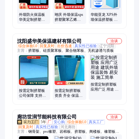
外墙防火保温板
翊庆 外墙保温xps
华能亚龙 XPS外
华美定制挤塑板
挤塑聚苯乙烯泡
墙保温挤塑板 高
难燃BI级板材 30
沫板 50厚屋面隔
密度挤塑聚苯板
密度50厚度 易施
热挤塑板 可定制
B1级阻燃 颜色定
工
制
沈阳盛华美保温建材有限公司
洽谈
综合体验L0
回复及时
出价迅速
真实性已核验
辽宁沈阳
主营：
挤塑板、硅质聚苯板、聚合物苯板、无机渗透匀质板
按需定制挤塑板
应用广泛 用途 建
按需定制挤塑板
按需定制挤塑板
筑外墙保温装饰
公司保障 支持验
资质 齐全 保温吸
易安装 施工简单
厂 耐腐蚀抗老化
音效果好 库存充
诚信经营
足
廊坊世润节能科技有限公司
洽谈
5年
厂
安心购
综合体验L0
真实工厂
回复及时
真实性已核验
河北廊坊
主营：
钢骨架、pvc橡塑、岩棉板、挤塑板、阁楼板、橡塑板、
屋面板、保温板、50mm防火、loft夹层、板楼层板、外墙挂板、