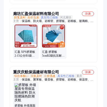
塑板 抗水汽渗透
厂家b1级挤塑板
等性能好
阻燃板 坚凝
廊坊汇盈保温材料有限公司
洽谈
回复及时
出价迅速
真实性已核验
河北廊坊
主营：
保温棉、防火墙、岩棉管、挤塑板、岩棉板、玻璃棉、工
业窑炉、硅酸铝管、地暖冷库、钢结构厂房、陶瓷纤维毯、硅酸
铝针刺毯、柔性防火卷材、防火柔性卷材包、硅酸铝防火包裹
汇盈 XPS挤塑板
汇盈 挤塑板
2-15公分B1级隔
5cmB2级抗压耐磨
音降噪导热极低
xps不易变形吸水
大型工厂
率低 大型厂家
重庆庆航保温建材有限公司
洽谈
综合体验L1
回复及时
出价迅速
真实性已核验
重庆
主营：
保温板、聚苯板、吸音板、挤塑板、岩棉板、保温管、橡
塑板、硅酸铝、玻璃棉、陶粒售卖、轻质陶粒、陶粒知名、防火
材料、回填陶粒、陶粒建筑、外墙保温、保温材料、水泥发泡板
挤塑板 外墙屋面