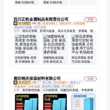
温隔热吸音降噪
塑板 B2级外墙保
塑板 B2级外墙保
大量批发
温隔热吸音降噪
温隔热吸音降噪
实力厂家
大量供应
四川正乾金属制品有限责任公司
洽谈
4年
档
综合体验L1
回复及时
出价迅速
真实性已核验
四川成都
主营：
格宾石笼网、防滑沟盖板、高尔凡宾格笼、挤塑板、围栏
防护栏杆、防水水泥预制板
定制挤塑板 高密
地暖隔热保温板
附近挤塑板 厚度
度 外墙隔热 屋顶
正乾 耐高温 抗压
可定制 保温板商
蓝色泡沫板 保温
强度高 尺寸可定
家 正乾金属 用于
板 防火阻燃
制 普通挤塑板
泊车平台 机场跑
道
廊坊翊庆保温材料有限公司
洽谈
2年
厂
安心购
综合体验L1
真实工厂
回复及时
出价迅速
真实性已核验
河北廊坊
主营：
真空板绝热板、CAS铝镁质、硅酸铝针刺毯、华美挤塑
板、钢结构玻璃棉、XPS挤塑聚苯板、聚氨酯板、纳米气凝胶、
水泥发泡板、泡沫玻璃板、橡塑海绵、离心玻璃棉、岩棉