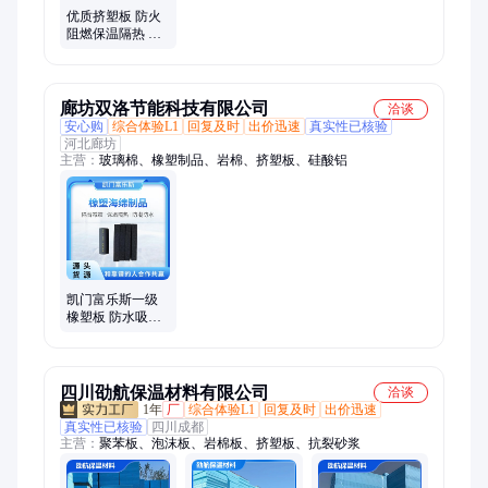
优质挤塑板 防火
阻燃保温隔热 建
筑装修材料 吸音
降噪
廊坊双洛节能科技有限公司
洽谈
安心购
综合体验L1
回复及时
出价迅速
真实性已核验
河北廊坊
主营：
玻璃棉、橡塑制品、岩棉、挤塑板、硅酸铝
凯门富乐斯一级
橡塑板 防水吸音
暖通工程用保温
板 8000*1200*30
四川劭航保温材料有限公司
洽谈
1年
厂
综合体验L1
回复及时
出价迅速
真实性已核验
四川成都
主营：
聚苯板、泡沫板、岩棉板、挤塑板、抗裂砂浆