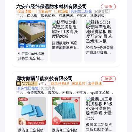
应
六安市经纬保温防水材料有限公司
洽谈
综合体验L0
回复及时
出价迅速
真实性已核验
安徽合肥
主营：
保温板、聚氨酯板、泡沫玻璃、挤塑板、珍珠岩板
挤塑板定制 高密
度挤塑阻燃板 b1
经纬 5公分吸音隔
级高强度防水板
声阻燃地暖挤塑
生产30mm外墙屋
板 厚度可定制 聚
顶挤塑 板定制挤
苯乙烯泡沫板
塑板冷库屋面XPS
挤 塑板保温板批
发
廊坊傲翡节能科技有限公司
洽谈
2年
厂
综合体验L0
回复及时
出价迅速
真实性已核验
河北廊坊
主营：
石墨聚苯板、聚苯板、岩棉板、挤塑板、eps聚苯乙烯泡
沫板、闭孔板、聚合聚苯板、防水背衬板、橡塑保温、铁皮保
温、岩棉复合板、免拆一体板、保温与结构一体化板、岩棉管、
硅酸铝管、玻璃棉管、聚氨酯板
傲翡 加工定制挤
塑板 B2级外墙保
傲翡 加工定制挤
傲翡 加工定制挤