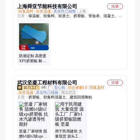
上海舜亚节能科技有限公司
洽谈
回复及时
出价迅速
真实性已核验
上海
主营：
保温板、轻集料、轻质土、挤塑板、管妆表、混凝土、保
温新材、地暖保温、墙体材料、隧道填充、垫层材料、轻质材
料、轻质建材、轻质隔墙、冷库保温、保温材料、墙体保温、新
型材料、工业包装、袋装罐车、高密度板材、挤塑聚苯板、多功
能材料、泡沫玻璃板、冷库墙体地板
防潮定制 高密度
XPS挤塑板 耐用
性强 冷链保温建
材
武汉坚凝工程材料有限公司
洽谈
4年
厂
安心购
综合体验L0
回复及时
出价迅速
真实性已核验
湖北武汉
主营：
挤塑板、轻集料混凝土、建筑回填陶粒
坚凝 厂家销售 阻
用于民用建筑 大
燃b1级b2级xps挤
量现货 源头工厂