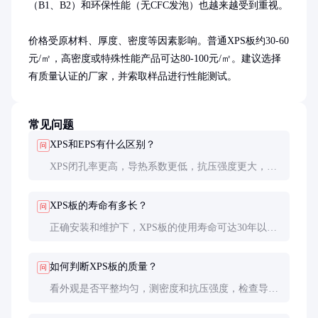
（B1、B2）和环保性能（无CFC发泡）也越来越受到重视。

价格受原材料、厚度、密度等因素影响。普通XPS板约30-60
元/㎡，高密度或特殊性能产品可达80-100元/㎡。建议选择
有质量认证的厂家，并索取样品进行性能测试。
常见问题
XPS和EPS有什么区别？
问
XPS闭孔率更高，导热系数更低，抗压强度更大，吸
水率更低，适合高湿高负荷环境；EPS价格更低，适
合一般保温需求。
XPS板的寿命有多长？
问
正确安装和维护下，XPS板的使用寿命可达30年以
上，性能衰减很慢。
如何判断XPS板的质量？
问
看外观是否平整均匀，测密度和抗压强度，检查导热
系数检测报告，最好进行小样测试。