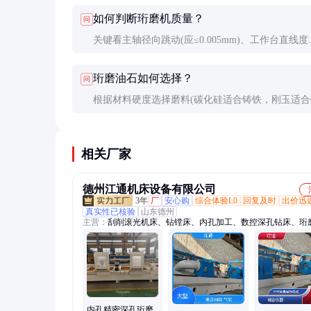
比大于10:1的深孔加工难题，普通珩磨机适合短孔
如何判断珩磨机质量？
问
工。
关键看主轴径向跳动(应≤0.005mm)、工作台直线度
(≤0.01mm/m)和系统刚性。建议进行试加工，测量
珩磨油石如何选择？
问
致性、圆度和表面粗糙度。
根据材料硬度选择磨料(碳化硅适合铸铁，刚玉适合
件)，粗珩用60-120目，精珩用180-400目，超精珩用
目以上。
相关厂家
德州江通机床设备有限公司
3年
厂
安心购
综合体验L0
回复及时
出价迅
真实性已核验
山东德州
主营：
刮削滚光机床、钻镗床、内孔加工、数控深孔钻床、珩
深孔钻镗床、卧式深孔镗床、深孔钻头、深孔加工、深孔枪钻
深孔钻加工、深孔镗床、深孔钻床、深孔套料机、刮滚机、珩
内孔精密深孔珩磨