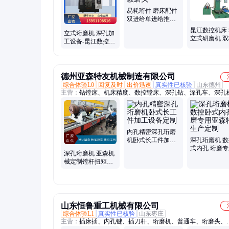
易耗珩件 磨床配件
双进给单进给推拉
式 制动毂磨头
昆江数控机床
立式珩磨机 深孔加
立式研磨机 
工设备-昆江数控机
测双进给 数
床-厂家定制
优选
德州亚森特友机械制造有限公司
综合体验L0
回复及时
出价迅速
真实性已核验
山东德州
主营：
钻镗床、机床精度、数控镗床、深孔钻、深孔车、深孔
深孔镗床、珩磨机设备、数控珩磨机、强力珩磨机、定制珩磨
孔珩磨机、机床深孔枪钻、镗孔机床、套料机床、卧式镗床、
数控、强力绗磨机、数控绗磨机、卧式铣镗床、友机械双头、
孔机、双头镗孔机、落地式铣镗床、液压支架修复
内孔精密深孔珩磨
机卧式长工件加工
深孔珩磨机 
设备定制
式内孔 珩磨
深孔珩磨机 亚森机
森特友生产定
械定制镗杆扭矩
≥1000N.m 使用寿命
长
山东恒鲁重工机械有限公司
综合体验L1
真实性已核验
山东枣庄
主营：
插床插、内孔键、插刀杆、珩磨机、普通车、珩磨头、