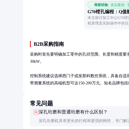
商家经验
真实案例 ·
G76镗孔编程：Q值
本文探讨加工中心G76
程原理及实际操作中的注
B2B采购指南
采购时首先要明确加工零件的孔径范围、长度和精度要求。
30kW。

控制系统建议选择西门子或发那科数控系统，具备自适应
带测量系统的高端机型可达150-200万元。知名品牌
常见问题
深孔珩磨和普通珩磨有什么区别？
问
深孔珩磨机具有更长的行程和更强的刚性，专门解