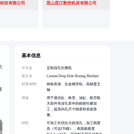
科技有限公司
昆山昆江数控机床有限公司
德州新鸿
基本信息
的
中文名
定制深孔珩磨机
英文名
Custom Deep Hole Honing Machine
材质/材料
铸铁床身、合金钢导轨、高精度主
度
轴
用途
用于液压缸、枪管、油缸、航空航
天部件等深孔零件的精密珩磨加
工，提高内孔尺寸精度和表面质
量。
特性
可加工长径比大的深孔，加工精度
高（可达IT6级），表面粗糙度