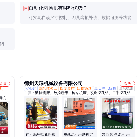
精加
降低转速(100-300rpm)增加压力，有色金属要使用专用油
自动化珩磨机有哪些优势？
问
石避免堵塞。
可实现自动尺寸控制、刀具磨损补偿、数据追溯等功能，
孔径一
提高一致性并减少人为误差，适合大批量生产。
钢
600
德州天瑞机械设备有限公司
洽谈
洽谈
速
安心购
综合体验L0
回复及时
出价迅速
真实性已核验
山东德州
主营：
数控机床、数控镗床、枪钻机床、改造深孔钻、二手深孔钻、
磨机、
精度深孔钻、深孔钻镗床、精密深孔钻、改造深孔镗床、落地式深孔
机床、
钻、尺寸深孔镗床、双头镗孔机、机械镗孔机、液压支柱维修、多功
磨头
能镗孔机
内孔精密深孔珩磨
重载深孔珩磨机定
强力 数控 深孔 珩