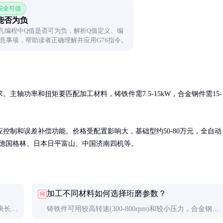
 安全可信
能否为负
镗孔编程中Q值是否可为负，解析Q值定义、编
意事项，帮助读者正确理解并应用G76指令。
主轴功率和扭矩要匹配加工材料，铸铁件需7.5-15kW，合金钢件需15-
控制和误差补偿功能。价格受配置影响大，基础型约50-80万元，全自动
包括德国格林、日本日平富山、中国济南四机等。
加工不同材料如何选择珩磨参数？
问
决长径
铸铁件可用较高转速(300-800rpm)和较小压力，合金钢需