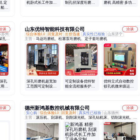
机 定
机卧式长工件加工
制孔径深度珩磨机
磨机 高精密 多功能
 船舶
设备定制
床工业机械内孔精
内外径珩磨床 专业
密抛光加工
生产 定制
山东优特智能科技有限公司
洽谈
洽谈
苏苏州
综合体验L0
回复及时
出价迅速
真实性已核验
山东济宁
深孔钻
主营：
马达珩磨机、柱塞泵珩磨机、定子套珩磨机
压刮削
控深孔
深孔珩磨机超宽加
可定制设备优特智
优特立式自动数控
应用于
工范围可定制设备
能全流程服务护航
铰孔机微米级运动
优特数控系统智能
白线马达珩磨机
控制材料适应力强
德州新鸿基数控机械有限公司
洽谈
洽谈
安心购
综合体验L0
回复及时
真实性已核验
山东德州
主营：
滚压机、刮滚机、刮削滚光机、深孔钻机床、切削滚光机、数
控刮削滚光机