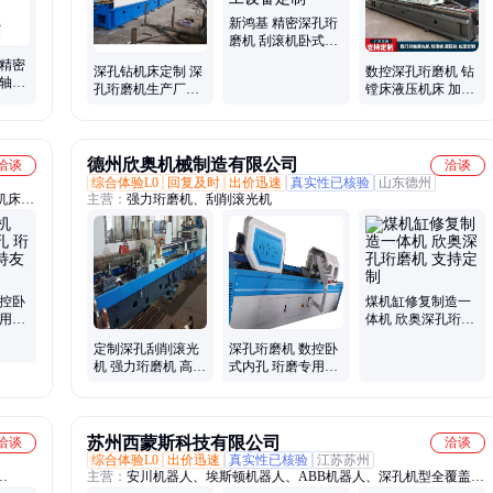
新鸿基 精密深孔珩
磨机 刮滚机卧式长
工件加工设备定制
 精密
深孔钻机床定制 深
数控深孔珩磨机 钻
双轴自
孔珩磨机生产厂家
镗床液压机床 加工
控加工
可根据客户按需定
定制 可生产
制
德州欣奥机械制造有限公司
洽谈
洽谈
综合体验L0
回复及时
出价迅速
真实性已核验
山东德州
机床、
主营：
强力珩磨机、刮削滚光机
机、深
高精度
机械镗
数控卧
煤机缸修复制造一
专用亚
体机 欣奥深孔珩磨
制
机 支持定制
定制深孔刮削滚光
深孔珩磨机 数控卧
机 强力珩磨机 高精
式内孔 珩磨专用欣
度 耐磨行高
奥机械生产定制
苏州西蒙斯科技有限公司
洽谈
洽谈
综合体验L0
出价迅速
真实性已核验
江苏苏州
主营：
安川机器人、埃斯顿机器人、ABB机器人、深孔机型全覆盖、