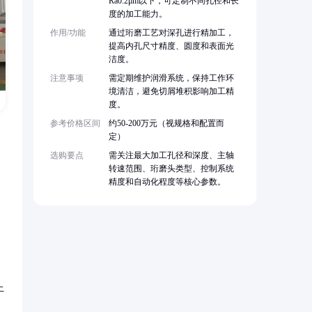
Ra0.2μm以下，可定制不同孔径和长
度的加工能力。
作用/功能
通过珩磨工艺对深孔进行精加工，
提高内孔尺寸精度、圆度和表面光
洁度。
注意事项
需定期维护润滑系统，保持工作环
境清洁，避免切屑堆积影响加工精
度。
参考价格区间
约50-200万元（视规格和配置而
定）
选购要点
需关注最大加工孔径和深度、主轴
转速范围、珩磨头类型、控制系统
精度和自动化程度等核心参数。
上