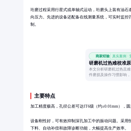
珩磨过程采用行星式或单轴式运动，珩磨头上装有油石
向压力。先进的设备还配备在线测量系统，可实时监控
制。
商家经验
真实案例 ·
研磨机过热难校准原
本文分析研磨机过热且难
件磨损及操作习惯影响，
故障源头。
主要特点
加工精度极高，孔径公差可达IT6级（约±0.01mm），圆度误
设备刚性好，可有效抑制深孔加工中的振动问题。采用
下料、自动补偿和故障诊断功能，大幅提高生产效率。