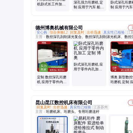
深孔强力珩磨机 定
卧式深孔珩磨
机卧式长工件加工
制 应用于汽车 船舶
制 应用于汽车
设备定制
制造 江通
制造 江通
德州博奥机械有限公司
安心购
综合体验L2
回复及时
出价迅速
真实性已核验
江
主营：
数控深孔刮削滚光复合、数控深孔刮削滚光机床、数控
镗床、数控深孔钻床、数控深孔镗床、数控深孔珩磨机床、液
滚光刀具、气动刮削滚光刀具
卧式深孔珩磨机 应
用于零件内孔加工
定制 博奥
定制 数控深孔珩磨
博奥 新型数
机 应用于零件内孔
珩磨机 定制 
加工 博奥
零件内孔加工
昆山昆江数控机床有限公司
回复及时
出价迅速
真实性已核验
江苏苏州
主营：
珩磨机床、珩磨头、专用珩磨连杆