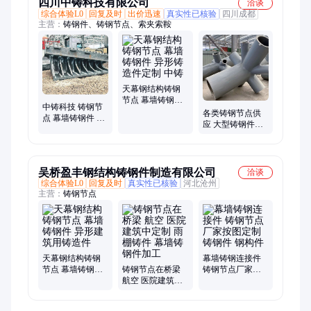
四川中铸科技有限公司
洽谈
综合体验L0
回复及时
出价迅速
真实性已核验
四川成都
主营：
铸钢件、铸钢节点、索夹索鞍
天幕钢结构铸钢
节点 幕墙铸钢件
中铸科技 铸钢节
异形铸造件定制
各类铸钢节点供
点 幕墙铸钢件 异
中铸
应 大型铸钢件加
形定制 高效铸造
工 消失模工艺 来
图定制 中铸科技
吴桥盈丰钢结构铸钢件制造有限公司
洽谈
综合体验L0
回复及时
真实性已核验
河北沧州
主营：
铸钢节点
天幕钢结构铸钢
幕墙铸钢连接件
节点 幕墙铸钢件
铸钢节点在桥梁
铸钢节点厂家按
异形建筑用铸造
航空 医院建筑中
图定制铸钢件 钢
件
定制 雨棚铸件 幕
构件
墙铸钢件加工