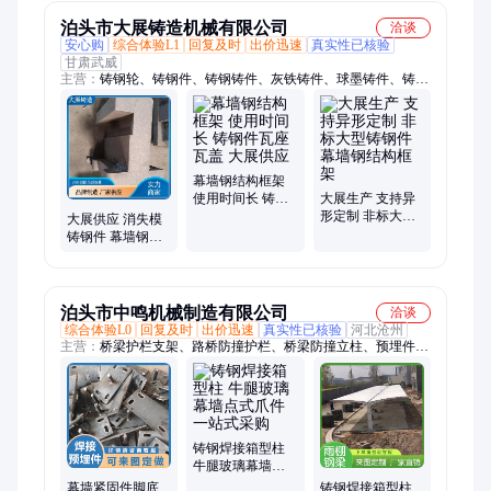
泊头市大展铸造机械有限公司
洽谈
安心购
综合体验L1
回复及时
出价迅速
真实性已核验
甘肃武威
主营：
铸钢轮、铸钢件、铸钢铸件、灰铁铸件、球墨铸件、铸铝
件、大型铸钢件、中型铸钢件、消失模铸钢件、铸铝锅、球墨铸
造、消失模真空铸造
幕墙钢结构框架
使用时间长 铸钢
大展生产 支持异
件瓦座瓦盖 大展
形定制 非标大型
大展供应 消失模
供应
铸钢件 幕墙钢结
铸钢件 幕墙钢结
构框架
构框架 表面防锈
处理
泊头市中鸣机械制造有限公司
洽谈
综合体验L0
回复及时
出价迅速
真实性已核验
河北沧州
主营：
桥梁护栏支架、路桥防撞护栏、桥梁防撞立柱、预埋件、
连接件、不锈钢搭扣、防撞牛角支架、雨棚钢梁、五金冲压、挡
路桩、车棚钢梁、防护栏、钢梁、护栏支架、防撞立柱、护栏、
预埋板、地脚螺栓、牛角支架、牛腿支架、围栏、隔离栏、牛腿
梁、立柱、焊接立柱
铸钢焊接箱型柱
牛腿玻璃幕墙点
式爪件 一站式采
幕墙紧固件脚底
铸钢焊接箱型柱