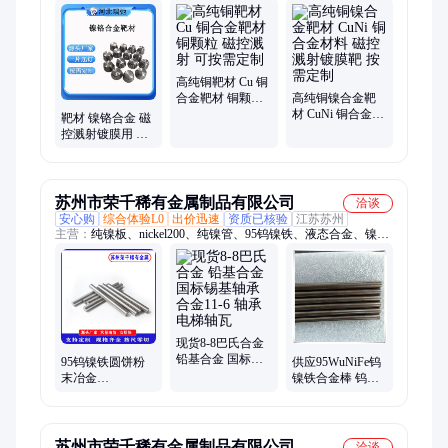
高纯铜靶材 Cu 铜
合金靶材 铜颗粒
高纯铜镍合金靶
磁控溅射 可按需
材 CuNi 铜合金材
靶材 镍铬合金 磁
定制
料 磁控溅射镀膜
控溅射镀膜用 镍
靶 按需定制
铬 镍铝 镍钴 镍钒
镍铁 镍铜 成分可
定制
苏州市荣千稀有金属制品有限公司
洽谈
安心购
综合体验L0
出价迅速
资质已核验
江苏苏州
主营：
纯镍板、nickel200、纯镍管、95钨镍铁、液态合金、镍铁
718棒、记忆合金、镍铜合金管、镍铬钼合金、镍钛合金丝、镍
合金圆棒、铜镍合金棒材、镍钛丝、钨钓鱼坠、液态金属、粉末
烧结、导热导电、电解镍板、导热铟丝
现货8-8巴氏合金
铅基合金 国标锡
95钨镍铁圆饼粉
供应95WuNiFe钨
基轴承合金11-6
末冶金
镍铁合金棒 钨基
轴承电梯轴瓦
W95Ni3.5Te1.5高
硬质高比重合金
比重钨合金90钨
镍铜靶材
苏州市荣千稀有金属制品有限公司
洽谈