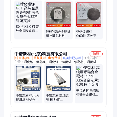
材、银靶材、铝靶材、锂靶材、高纯银靶材、镍铜合金靶材、铬
靶材、锆靶材、氧化铟镓锌靶材、铱靶材、铂靶材、硫酸钠靶
材、二氧化硅靶材、氧化镁靶材、钛铌合金靶材、钼钽合金靶
材、碲化锑靶材、单质金属靶、溅射靶
碲化锗锑 GST 高
纯金属陶瓷靶材
钨硅WSi合金靶材
铜铬镍靶材
有色金属合金材
磁控溅射材料 实
CuCrNi 高纯平面
料 科研实验
验用钨硅合金 高
溅射靶 耐高温 高
纯溅射靶
纯度 源头厂家直
供
中诺新材(北京)科技有限公司
洽谈
综合体验L0
回复及时
出价迅速
真实性已核验
河北石家庄
主营：
硼化锆、氟化镁、硒化锌、fto靶材、钐靶材、硒靶材、铝
靶材、钆靶材、铽靶材、钇靶材、钼靶材、铬靶材、镉靶材、钽
靶材、镍靶材、钨靶材、铑靶材、铒靶材、铪靶材、锑靶材、氟
化镱、砷化镓、硒化锑、碲化镉、碲粉末
中诺新材 高纯度
铝硅合金靶材
中诺新材 钽坩埚
中诺新材 高纯铝
99.9% AlSi合金 硅
铌坩埚 钽铌合金
管 棒 纯度
靶 铝颗粒 可定制
超导材料 高纯
99.999% 尺寸可定
99.99钽靶材 可定
制 铝靶材 铝颗粒
制
铝合金