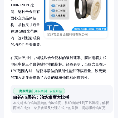
1100-1200°C之
间。这种合金具有
面心立方晶体结
构，晶粒尺寸通常
在10-50微米范围
宝鸡市昱昇金属科技有限公司
内，这对溅射成膜
的均匀性至关重要。

在实际应用中，铜镍铁合金靶材的溅射速率、膜层附着力和
电阻率是三个最关键的性能指标。经验表明，当镍含量在5-
15%范围内时，能获得最佳的溅射性能和薄膜质量。铁元素
的加入则显著提高了合金的机械强度和耐腐蚀性。
商家经验
真实案例 · 安全可信
白钨VS黑钨：冶炼难度大比拼
本文对比白钨与黑钨的冶炼难度，从矿物特性到工艺流程，解析
两者在成分、杂质含量及处理方式上的差异，揭秘哪种钨矿更考
验冶炼技术。