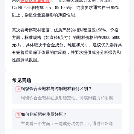
采购
铜镍铁合金靶材
时，首先要关注成分比例，常见的
Cu:Ni:Fe比例有90:5:5、85:10:5等。纯度要求通常在99.95%
以上，杂质含量直接影响薄膜性能。

其次要考察靶材密度，优质产品的相对密度应≥98%。价格
方面，标准规格（如直径6英寸）的靶材价格约在2000-5000
元/片，具体取决于合金成分、纯度和尺寸。建议优先选择具
有完善质量保证体系的供应商，并要求提供成分分析报告和
性能测试数据。
常见问题
铜镍铁合金靶材与纯铜靶材有何区别？
问
铜镍铁合金靶材在溅射稳定性、薄膜附着力和耐腐蚀
性方面都优于纯铜靶材。镍和铁的加入能有效抑制铜
原子的扩散，提高薄膜的热稳定性。但纯铜靶材的导
如何判断靶材质量好坏？
问
电性稍好，成本也更低。
主要看三个方面：一是成分均匀性，可通过EDS能谱
分析检测；二是密度，优质靶材相对密度≥98%；三