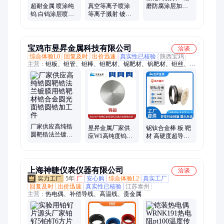
超耐金属 喷涂纯
真空等离子喷涂
磨防腐涂层加工
钨 白钨涂层喷涂
等离子溅射 镀膜
金属表面耐高温
铜钨合金等离子
金属陶瓷涂层 表
处理
溅射 钨靶材
面耐磨防腐处理
宝鸡市昱昇金属科技有限公司
洽谈
综合体验L0
回复及时
出价迅速
真实性已核验
陕西宝鸡
主营：
钽板、钽管、钽棒、钽靶材、铌靶材、钒靶材、钽丝、铌
板、铌管、铌棒、钽加工件、铌丝、铌加工件、钒板、钒棒、钒
丝、钽坩埚、钽接地环、钽保护管、钽箔、铌坩埚、铌箔、钒
箔、钽异形件
厂家供应高纯锆
昱昇金属厂家供
铌钛合金棒 板 靶
圆靶锆法兰镀膜
应W1高纯度钨圆
材 高硬度超导材
用锆靶材锆合金
靶钨圆片钨靶材
料 科研实验 定制
圆光面锆圆锆加
钨合金圆钨加工
工厂
工件
件
上海神睫仪表仪器有限公司
洽谈
5年
厂
安心购
综合体验L2
真实工厂
回复及时
出价迅速
真实性已核验
江苏泰州
主营：
热电偶、补偿导线、高温线、贵金属