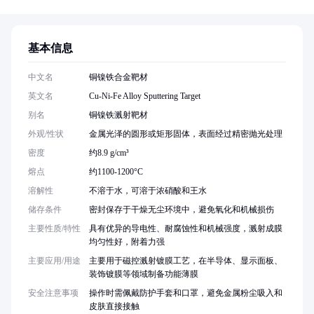
基本信息
中文名
铜镍铁合金靶材
英文名
Cu-Ni-Fe Alloy Sputtering Target
别名
铜镍铁溅射靶材
外观/性状
金属光泽的圆形或矩形固体，表面经过精密抛光处理
密度
约8.9 g/cm³
熔点
约1100-1200°C
溶解性
不溶于水，可溶于浓硝酸和王水
储存条件
密封保存于干燥无尘环境中，避免氧化和机械损伤
主要性质/特性
具有优异的导电性、耐腐蚀性和机械强度，溅射成膜
均匀性好，附着力强
主要应用/用途
主要用于磁控溅射镀膜工艺，在半导体、显示面板、
装饰镀膜等领域制备功能薄膜
安全注意事项
操作时需佩戴防护手套和口罩，避免金属粉尘吸入和
皮肤直接接触