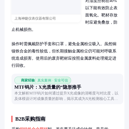
对湿度控制在40%
以下能有效防止表
面氧化。靶材存放
上海神睫仪表仪器有限公司
时应避免叠放，防
止机械损伤。

操作时需佩戴防护手套和口罩，避免金属粉尘吸入。虽然铜
镍铁合金的毒性较低，但长期接触金属粉尘仍可能对呼吸系
统造成损害。使用后的废弃靶材应按照金属废料处理规定进
行回收。
商家经验
真实案例 · 安全可信
MTF钨片：X光质量的“隐形推手
本文解析MTF钨片如何通过提升X光成像的清晰度与对比度，以
及体模设计对成像质量的影响，揭示其成为X光检测核心工具的
关键作用。
B2B采购指南