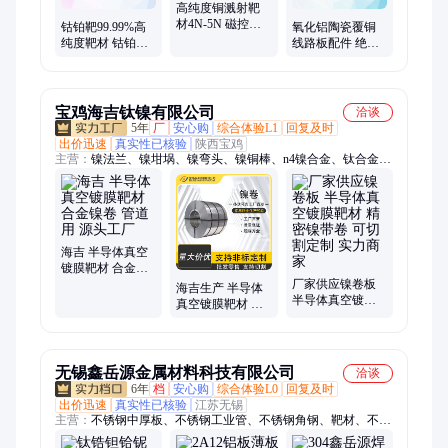
高纯度铜溅射靶
材4N-5N 磁控溅
钴铂靶99.99%高
氧化铝陶瓷覆铜
射镀膜 密度高致
纯度靶材 钴铂合
线路板配件 绝缘
密性好 无氧Cu铜
金平面圆靶 真空
耐高温高精度工
靶
溅射 厂家定制
业陶瓷 耐磨精加
工
宝鸡海吉钛镍有限公司
洽谈
5年
厂
安心购
综合体验L1
回复及时
出价迅速
真实性已核验
陕西宝鸡
主营：
镍法兰、镍坩埚、镍弯头、镍铜棒、n4镍合金、钛合金
环、镍合金棒、钛合金管、ta2钛卷、ta1钛棒、镍板能、换热
管、镍卷带、钛卷带、镍圆棒、n6镍螺丝、n4镍管件、n5厚壁
管、高纯镍板、电解镍板、镍基焊丝、电镀镍板、纯镍管件、超
细镍丝、高纯镍管
海吉 半导体真空
镀膜靶材 合金镍
卷 管道用 源头工
厂家供应镍卷板
海吉生产 半导体
厂
半导体真空镀膜
真空镀膜靶材 镍
靶材 精密镍带卷
铬合金卷 化工行
可切割定制 实力
业用 批量生产
商家
无锡鑫岳源金属材料科技有限公司
洽谈
6年
档
安心购
综合体验L0
回复及时
出价迅速
真实性已核验
江苏无锡
主营：
不锈钢中厚板、不锈钢工业管、不锈钢角钢、靶材、不锈
钢无缝管、不锈钢圆钢、304钢板、不锈钢卷、不锈钢镜面板、