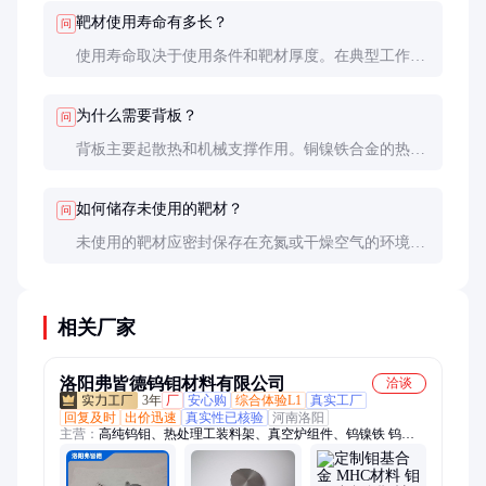
是微观结构，晶粒尺寸应均匀且无气孔、裂纹等缺
靶材使用寿命有多长？
问
陷。建议要求供应商提供第三方检测报告。
使用寿命取决于使用条件和靶材厚度。在典型工作条
件下，6mm厚的靶材可使用约200-300小时。定期旋
转靶材可以延长使用寿命，当溅射坑深度达到靶材厚
为什么需要背板？
问
度的70%时就应更换。
背板主要起散热和机械支撑作用。铜镍铁合金的热导
率较高，使用背板可以有效散热，防止靶材过热变
形。同时，背板还能提供足够的机械强度，确保靶材
如何储存未使用的靶材？
问
在高速旋转时不发生断裂。
未使用的靶材应密封保存在充氮或干燥空气的环境
中，避免氧化。储存温度建议控制在15-25°C，相对
湿度低于40%。长期储存时，建议每3个月检查一次
表面状态。
相关厂家
洛阳弗皆德钨钼材料有限公司
洽谈
3年
厂
安心购
综合体验L1
真实工厂
回复及时
出价迅速
真实性已核验
河南洛阳
主营：
高纯钨钼、热处理工装料架、真空炉组件、钨镍铁 钨镍
铜、TZM合金、钼镧合金管、镧钨合金、玻璃窑炉钼电极、钨钼
锆钛坩埚、钨钼电极棒、钼顶头、钨钼流口、钨钼钽铌锆钛各类