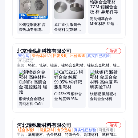
加工件、钼加热带隔热屏、钨丝钼丝、热电偶保护管、钼加热
丝、钨网发热体
定制钼基合金
MHC材料 钼铪碳
90钨镍铜靶材 高
原厂直供 银钨合
合金靶材 TZM 钼
温热场专用纯钨
金材料 定制银钨
镧合金 板 棒 异形
靶材 钨镍铁合金
合金靶材 银钨电
件等
原厂定制钨钼异
极棒 规格齐全
形件
北京瑞弛高科技有限公司
洽谈
安心购
综合体验L0
回复及时
出价迅速
真实性已核验
河北保定
主营：
铬靶、轧制、锻造、镍铬合金靶材、镍钒合金靶材、镍铜
合金靶材、二硼化钛靶材、钛硅合金靶材、合金熔炼、钛铝合金
靶材、锰铜阻尼合金、钛靶材、钨镍铁合金、高熵合金、钴铬镍
合金靶材、铝合金熔炼、镍合金熔炼、铜合金熔炼、石墨靶材、
钴铬钼合金、铜合金靶材、镍合金靶材、铬合金靶材、M2052、
熔炼加工服务
Cu75Zn25 铜锌合
钛铝靶 溅射靶材
铜镍铁合金靶材
金 纯度99.95% 铜
金属合金材料 高
高纯材料 CuNiFe
锌靶 溅射靶材
纯度 科研实验
高熵合金 磁控溅
TiAl
射 瑞弛
河北瑞弛新材料有限公司
洽谈
综合体验L1
回复及时
出价迅速
真实性已核验
河北保定
主营：
溅射靶材、合金靶材、特殊合金、高纯材料、试样加工