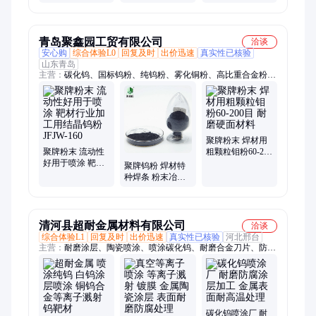
度科研实验
验有色金属材料
高纯度科研实验
有色金属材料
青岛聚鑫园工贸有限公司
洽谈
安心购
综合体验L0
回复及时
出价迅速
真实性已核验
山东青岛
主营：
碳化钨、国标钨粉、纯钨粉、雾化铜粉、高比重合金粉、
钼粉、树脂钨、钴粉末、钨铁粉、钼铁粉、氧化钨、氧化钴、着
色剂、金属粉、金属等离子热喷涂粉、耐磨焊丝、特种焊材、特
种焊条、粗晶钨粉、球形粉、金属雾化粉、钨助熔剂、粗颗粒钨
粉、难熔金属粉
聚牌粉末 焊材用
聚牌粉末 流动性
粗颗粒钼粉60-200
好用于喷涂 靶材
目 耐磨硬面材料
聚牌钨粉 焊材特
行业加工用结晶
种焊条 粉末冶金
钨粉 JFJW-160
行业 高比重钨铜
合金用
清河县超耐金属材料有限公司
洽谈
综合体验L1
回复及时
出价迅速
真实性已核验
河北邢台
主营：
耐磨涂层、陶瓷喷涂、喷涂碳化钨、耐磨合金刀片、防腐
纳米涂层
碳化钨喷涂厂 耐