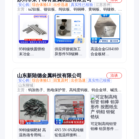
安心购
综合体验L0
出价迅速
真实性已核验
江苏苏州
主营：
ta2钛板、镍钛板、纯钛板、钨铜棒、黄铜板、钨镍铁、镁
合金、合金板、钨坩埚、镁板材、钛ta1板、管铌棒、钛带tc4、
记忆镍、棒铌管、钛板ta3、管铌片、钨铼丝、板铟带、钨绞丝、
钨铈棒、6061铝板、2021铝板、6063铝管、板材yg15
95钨镍铁圆饼粉
供应焊接铌加工
高温合金GH4169
末冶金
异形件NB铌棒铌
合金板材
W95Ni3.5Te1.5高
圆靶镀膜用铌颗
inconel718锻打镍
比重钨合金90钨
粒按图加工
基圆饼
镍铜靶材
山东新陆德金属科技有限公司
洽谈
安心购
综合体验L1
回复及时
出价迅速
真实性已核验
山东聊城
主营：
钨加热子、热电保护管、高纯度钨板、钨合金球、碱洗面
磨光钨板
可定制高纯钽管
钽棒 钽异形件 按
90钨镍铜靶材 高
4N5 5N 6N高纯铟
图纸生产 钨钼 钽
温热场专用纯钨
锭低温焊接料基
铌 锆钛