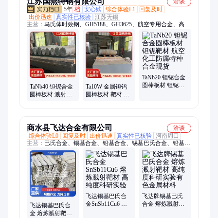
江苏国燕特钢有限公司
洽谈
5年
档
安心购
综合体验L1
回复及时
出价迅速
真实性已核验
江苏无锡
主营：
马氏体时效钢、GH5188、GH3625、航空专用合金、高温
合金、钴基合金、1J22钴基合金、4J29可伐合金、GH4169、
L605、GH4099、叶片钢、PH13-8Mo、Aermet100、GH5605、
1J22、18Ni300、18Ni350、Monel400、MP159、MP35N、3J21、
GH2747、18Ni250
TaNb20 钽铌合金
圆棒板材 钽铌靶
TaNb40 钽铌合金
Ta10W 金属钽钨
材 航空化工防腐
圆棒板材 溅射靶
圆棒板材 靶材 真
特种合金现货
材 航空轻量化防
空高温炉防腐合
腐特种合金现货
金 现货深加工
商水县飞达合金有限公司
洽谈
综合体验L0
回复及时
出价迅速
真实性已核验
河南周口
主营：
巴氏合金、锡基合金、铅基合金、锡基巴氏合金、铅基巴
氏合金、锡基轴承合金、铅基轴承合金、铅锑合金、焊锡
飞达锡基巴氏合
飞达牌锡基巴氏
金SnSb11Cu6 熔
合金 熔炼溅射靶
飞达锡基巴氏合
炼溅射靶材 高纯
材 高纯度科研实
金 熔炼溅射靶材