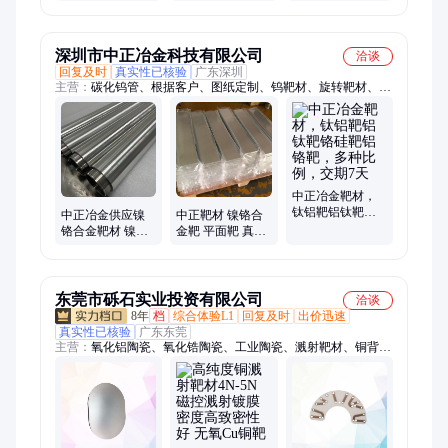
靶材 钨镍铁合金
材 支持小重量分
原厂定制钨钼异
装现货
形件
深圳市中正冶金科技有限公司
洽谈
回复及时
真实性已核验
广东深圳
主营：
碳化钨管、根据客户、图纸定制、钨靶材、旋转靶材、中
正冶金、喷涂银管
中正冶金靶材，
钛铝靶铝钛靶铬
中正冶金供应镍
中正靶材 镍铬合
硅靶铝铬靶，多
铬合金靶材 镍铁
金靶 平面靶 真空
种比例，交期7天
靶 镍铜靶 比例定
镀膜材质 全国可
制
售
东莞市砾石实业投资有限公司
洽谈
8年
档
综合体验L1
回复及时
出价迅速
真实性已核验
广东东莞
主营：
氧化铝陶瓷、氧化锆陶瓷、工业陶瓷、溅射靶材、铜背
板、钛靶材、镍靶材、ITO靶材、99氧化铝陶瓷、蒸发材料、镀
膜材料、耐高温陶瓷、铝塑膜、坩埚、陶瓷板、铝型材、绝缘陶
瓷、包装膜、防静电陶瓷、石墨坩埚、陶瓷垫圈、陶瓷零件、可
加工陶瓷、微晶玻璃陶瓷