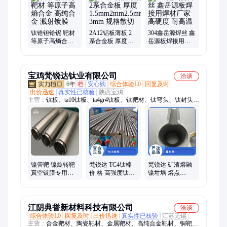
304不锈钢板、304钢棒、00cr19ni10钢板、不锈钢带、304不锈钢
带、2205圆管、304不锈钢管、321不锈钢板、316l不锈钢板、
310s不锈钢板、2205不锈钢板、2507不锈钢板、201不锈钢板、
拉丝板、不锈钢天沟、不锈钢水槽
钛锆钽铪铌 靶材
2A12铝板薄板 2
304鑫岳源焊丝 鑫
等原子高熵合金
系合金板 厚度
岳源板焊接用焊
高纯合金 溅射镀
1.5mm2mm2.5mm
材厂家 高硬度 耐
膜
3mm 规格散切
高温
宝鸡梵锐达钛业有限公司
洽谈
6年
档
安心购
综合体验L0
回复及时
出价迅速
真实性已核验
陕西宝鸡
主营：
钛板、ta10钛板、ta4gr4钛板、钛靶材、钛弯头、钛封头、
钛法兰、钛环、钛管板、钛无缝管、钛箔、钛焊管、钛棒、钛
丝、钛网、钛螺丝、钛盘管、钛换热器、钛种板、tc4钛板、tc4
钛管、钛带、钛复合板、锆板、锆棒
镍管靶 镍旋转靶
梵锐达 TC4钛棒
梵锐达 矿渣熔融
真空镀膜专用镍
价 格 高强度钛合
镍坩埚 熔点
靶材 溅射靶材厂
金棒 精度高 支持
1455℃ 耐高温 应
家 锐达供应
定制
用广泛
江阴典誉新材料科技有限公司
洽谈
综合体验L0
回复及时
出价迅速
真实性已核验
江苏无锡
主营：
合金靶材、陶瓷靶材、金属靶材、高纯合金靶材、铜靶