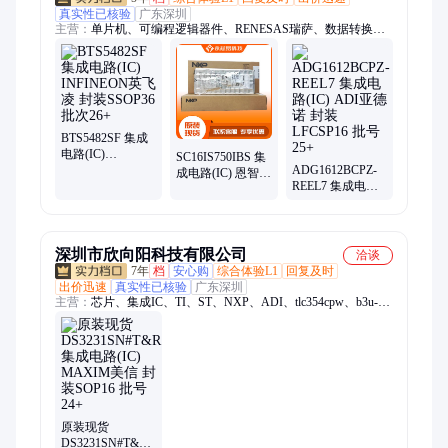
真实性已核验
广东深圳
主营：
单片机、可编程逻辑器件、RENESAS瑞萨、数据转换芯
片、恩智浦、数字信号处理器、中科芯、接口芯片、TI德州仪
器、存储芯片、赛灵思、ADI亚德诺、电源芯片、国产芯片
BTS5482SF 集成
电路(IC)
SC16IS750IBS 集
INFINEON英飞凌
ADG1612BCPZ-
成电路(IC) 恩智浦
封装SSOP36 批次
REEL7 集成电路
封装QFN24 批号
26+
(IC) ADI亚德诺
25+
封装LFCSP16 批
号25+
深圳市欣向阳科技有限公司
洽谈
7年
档
安心购
综合体验L1
回复及时
出价迅速
真实性已核验
广东深圳
主营：
芯片、集成IC、TI、ST、NXP、ADI、tlc354cpw、b3u-
1000p、衰减器、pcb批量、a991-2015、a999-3283、多层板、
b140af-13、a999-3530、733910070、放大器、a999-3323、2474r-
25l、制pcb板、国内pcb、多层pcb、逆变器
原装现货
DS3231SN#T&R