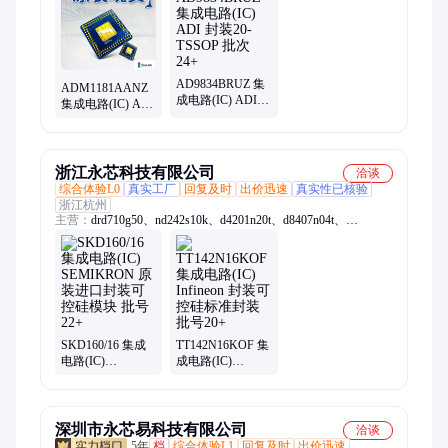
AD9834BRUZ 集
ADM1181AANZ
成电路(IC) ADI
集成电路(IC) ADI
封装20-TSSOP 批
封装16-
次24+
DIP（0.300，
7.62mm） 批次
24+
浙江永芯科技有限公司
洽谈
综合体验L0
真实工厂
回复及时
出价迅速
真实性已核验
浙江杭州
主营：
drd710g50、nd242s10k、d4201n20t、d8407n04t、
d2450n02t、d3041n60t、d1050n18t、dd242s08k、dcr470t14、
dcr370t18、sd400c08c、skr140f12、skr140f17、drd410t22、
sd400c16c、st280ch04、ds3480y50、dd230s22k、bsm50gp60、
d1408s20t、d8019n02t、nd241s10k、d3041n58t、d1230n14t、
d4201n16t
SKD160/16 集成
TT142N16KOF 集
电路(IC)
成电路(IC)
SEMIKRON 原装
Infineon 封装可控
进口封装可控硅
硅标准封装 批号
模块 批号22+
20+
深圳市永芯易科技有限公司
洽谈
5年
档
综合体验L1
回复及时
出价迅速