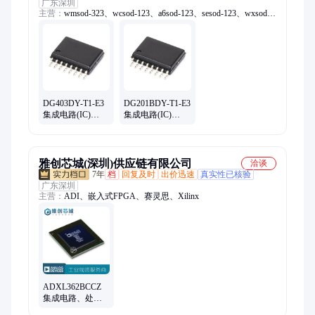
广东深圳
主营：
wmsod-323、wcsod-123、a6sod-123、sesod-123、wxsod-
123、wdsod-323、x4sod-123、6hsod-123、6csod-123、4zsod-
123、mmbd4148t、mmbd4148a、3esod-323、蜡烛灯、wgsod-
123、5psod-123、y2sod-323、稳压管、wnsod-123、d6sod-123、
sksod-123、mmsz5244b、c0sod-323、5nsod-123、4fsod-123
DG403DY-T1-E3
DG201BDY-T1-E3
集成电路(IC)
集成电路(IC)
VISHAY/威世 封
VISHAY/威世 封
装SOIC-16 批次
装SOIC-16 批次
2022+
2022+
雅创芯城(深圳)供应链有限公司
洽谈
7年
档
回复及时
出价迅速
真实性已核验
广东深圳
主营：
ADI、嵌入式FPGA、赛灵思、Xilinx
ADXL362BCCZ
集成电路、处理
器、加速度传感