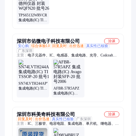
爱芯、转换芯片、芯科、三星存储
TPS65132WRVCR
集成电路(IC) TI德
州仪器 封装
WQFN20 批号26+
深圳市佑微电子科技有限公司
洽谈
安心购
综合体验L0
回复及时
出价迅速
真实性已核验
广东深圳
主营：
电子元器件、IC、电感器、集成电路、光导、Coilcraft、
mentor
SN74LVTH244APWR
集成电路(IC) TI
AFBR-57R5APZ
封装TSSOP-20 批
集成电路(IC)
号1344
Avago 封装SFP-20
批号2006
深圳市科美奇科技有限公司
洽谈
回复及时
出价迅速
真实性已核验
广东深圳
主营：
IC、三极管、电容电阻、集成电路、单片机、继电器、芯
片