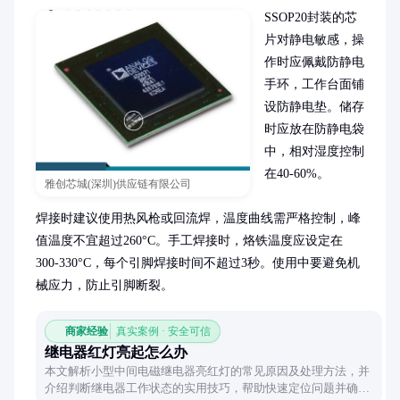
SSOP20封装的芯
片对静电敏感，操
作时应佩戴防静电
手环，工作台面铺
设防静电垫。储存
时应放在防静电袋
中，相对湿度控制
在40-60%。

雅创芯城(深圳)供应链有限公司
焊接时建议使用热风枪或回流焊，温度曲线需严格控制，峰
值温度不宜超过260°C。手工焊接时，烙铁温度应设定在
300-330°C，每个引脚焊接时间不超过3秒。使用中要避免机
械应力，防止引脚断裂。
商家经验
真实案例 · 安全可信
继电器红灯亮起怎么办
本文解析小型中间电磁继电器亮红灯的常见原因及处理方法，并
介绍判断继电器工作状态的实用技巧，帮助快速定位问题并确保