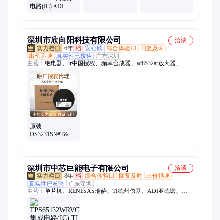
24+
MACOM 封装
电路(IC) ADI 封
SMD-16 批次24+
装16-CDIP 批次
24+
深圳市欣向阳科技有限公司
洽谈
6年
档
安心购
综合体验L1
回复及时
出价迅速
真实性已核验
广东深圳
主营：
继电器、ir中国授权、频率合成器、ad8532ar放大器、
ad828arz放大器、ad829jrz放大器、ad818arz放大器、ad8031arz放
大器、ad8058arz放大器、ad8532arz放大器、ad8001arz放大器、
ad8307arz放大器、ad8651armz放大器、ad8099ardz放大器、
ad8534aruz放大器、ad706jr通用运放、op42gsz精密运放、
op90gpz通用运放、ad8417brmz放大器、op07csz精密运放、
ad712jrz精密运放、hmc326ms8ge放大器、op490gsz通用运放、
op162gsz精密运放、ad848jrz通用运放
原装
DS3231SN#T&R
集成电路(IC)
MAXIM美信 封装
SOP16 批号25+
深圳市中芯巨能电子有限公司
洽谈
8年
档
综合体验L1
回复及时
出价迅速
真实性已核验
广东深圳
主营：
单片机、RENESAS瑞萨、TI德州仪器、ADI亚德诺、国
产芯片替代、XILINX/赛灵思、可编程逻辑器件、电源芯片、接
口芯片、DSP数字信号处理器、时钟芯片、中科芯、阿尔特拉、
存储芯片、以太网控制芯片、射频芯片、恩智浦、ST意法、中微