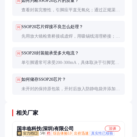
如何判断SSOP20芯片的质量？
问
查看封装完整性，引脚应平直无氧化；通过正规渠道
采购；要求供应商提供原厂测试报告；有条件可进行
抽样功能测试。
SSOP20芯片焊接不良怎么处理？
问
先用放大镜检查桥接或虚焊，用吸锡线清理桥接；虚
焊处补焊；严重情况可用热风枪整体加热后重新定
位。注意控制温度和时间。
SSOP20封装能承受多大电流？
问
单引脚通常可承受200-300mA，具体取决于引脚宽度
和PCB散热设计。大电流应用建议分散到多个引脚或
选用功率封装。
如何储存SSOP20芯片？
问
未开封的保持原包装，开封后放入防静电袋并添加干
燥剂。储存环境温度15-30°C，湿度40-60%，避免阳
光直射。
相关厂家
国丰临科技(深圳)有限公司
洽谈
5年
档
综合体验L0
出价迅速
真实性已核验