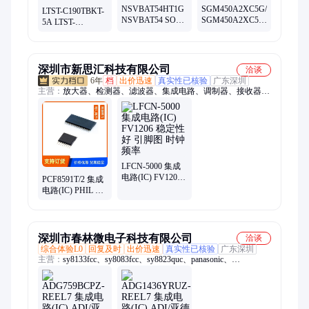
NSVBAT54HT1G
SGM450A2XC5G/TR
LTST-C190TBKT-
NSVBAT54 SOD-
SGM450A2XC5
5A LTST-
323 ON安森美 集
SGM圣邦微
C190TBKT SMD
成电路 全新原现
SC70-5 集成电路
集成电路IC
原现可直拍
深圳市新思汇科技有限公司
洽谈
6年
档
出价迅速
真实性已核验
广东深圳
主营：
放大器、检测器、滤波器、集成电路、调制器、接收器、
衰减器、解调器、变压器、合成器、收发器、偏置器、振荡器、
rfid天线、终端负载、隔直流器、微波射频、同轴开关、接入监
控ic、频率综合器、便携式仪器、mcl电子开关、压控均衡器、射
频适配器、定向耦合器
LFCN-5000 集成
电路(IC) FV1206
PCF8591T/2 集成
稳定性好 引脚图
电路(IC) PHIL 封
时钟频率
装SOP-16 批次
24+
深圳市春林微电子科技有限公司
洽谈
综合体验L0
回复及时
出价迅速
真实性已核验
广东深圳
主营：
sy8133fcc、sy8083fcc、sy8823quc、panasonic、
syt020abc、lt3092edd、sy8153fcc、ip101a-lf、ee-sx1140、
m23636-15、转换器、sy8035dbc、tle4279g?、单片机、比较器、
sy8163fcc、sy7066qmc、存储器、ps2701a-1、触发器、