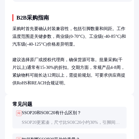
设备正常运行。
B2B采购指南
采购时首先要确认封装兼容性，包括引脚数量和间距。工作
温度范围是关键参数，商业级(0-70°C)、工业级(-40-85°C)和
汽车级(-40-125°C)价格差异明显。

建议选择原厂或授权代理商，确保货源可靠。批量采购(千
片以上)通常有15-30%的折扣。交期方面，常规产品4-8周，
紧缺物料可能长达12周以上，需提前规划。可要求供应商提
供RoHS和REACH合规证明。
常见问题
SSOP20和SOIC20有什么区别？
问
SSOP20更紧凑，尺寸比SOIC20小约30%，引脚间距
更小(0.65mm vs 1.27mm)，适合高密度设计。但
SOIC20手工焊接更容易，散热稍好。