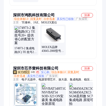
集成电路(IC)
MAXIM美信 封装
SOP16 批号24+
深圳市鸿凯科技有限公司
洽谈
综合体验L0
回复及时
出价迅速
真实性已核验
广东深圳
主营：
TE泰科、JAE、MOLEX莫仕
MOLEX品牌
174973-2 集成电
43045-2000型号集
路(IC) TE 批号20+
成电路IC 20+批号
提供省心的配套
全国可售
方案
深圳市芯齐壹科技有限公司
洽谈
6年
档
安心购
综合体验L0
回复及时
出价迅速
真实性已核验
广东深圳
主营：
电子元器件、电源管理芯片、放大器、集成电路、稳压
器、74系列逻辑芯片、传感器、控制器、芯片批发