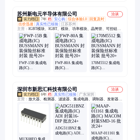
器 封装LGA16 批
次21+
苏州新电元半导体有限公司
洽谈
7年
档
安心购
综合体验L0
回复及时
出价迅速
真实性已核验
江苏苏州
主营：
IGBT模块、IGBT、模块、功率模块、晶闸管、可控硅、
熔断器、可控硅模块、整流桥
FWP-15B 集成电
FWP-80A 集成电
170M5512 集成电
路(IC)
路(IC)
路(IC)
BUSSMANN 封
BUSSMANN 封
BUSSMANN 封
装保险丝标准封
装保险丝标准封
装保险丝标准封
装 批号20+
装 批号20+
装 批号20+
深圳市新思汇科技有限公司
洽谈
6年
档
真实性已核验
广东深圳
主营：
放大器、检测器、滤波器、集成电路、调制器、发射器、
接收器、衰减器、解调器、变压器、收发器、偏置器、振荡器、
rfid天线、终端负载、隔直流器、微波射频、同轴开关、接入监
控ic、频率综合器、射频适配器、定向耦合器、耦合器电桥、多
路复用器、rfid读取模块
ADG511BNZ 集
成电路(IC) ADI
MAAP-011161 集
封装16-DIP 批次
成电路(IC)
MUX08FQ 集成