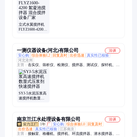
器、回转式格栅、回转耙式格栅、中心传动刮泥机、中心垂架吸
泥机、周边传动刮泥机、周边传动桥式吸泥机、中心传动污泥浓
缩机、单管刮吸泥机、虹吸式吸泥机、旋转式滗水器、旋流沉砂
器、砂水分离器、无轴螺旋输送机、电动泥斗
立式水翼搅拌机
FLYZ1600-4200
絮凝池搅拌器 混
合搅拌设备厂家
一测仪器设备(河北)有限公司
洽谈
安心购
综合体验L2
回复及时
出价迅速
真实性已核验
河北沧州
主营：
击实仪、筛析仪、检测仪、搅拌器、测试仪、探钎机、集
装箱、试验机、测定仪、试验仪、阻力仪、振摆仪、大于40cm、
uv紫外线、防水材料、水泥浆体、石材耐磨、电线电缆、塑料哑
铃、水泥标准、砖石水泥、狄法尔磨、电动脱模、稳定度仪、压
力泌水、胶砂流动
SYJ-5水泥压浆高
速搅拌机数显式
压浆剂快速搅拌
器
南京兰江水处理设备有限公司
洽谈
1年
厂
安心购
综合体验L0
回复及时
出价迅速
真实性已核验
江苏南京
主营：
接触室、格栅机、搅拌机、环流搅拌器、潜水搅拌器、气