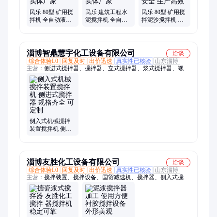
民乐 80型 矿用搅
民乐 建筑工程水
民乐 80型 矿用搅
拌机 全自动液压
泥搅拌机 全自动
拌泥沙搅拌机 全
搅拌器 提高采矿
液压搅拌器 提升
自动液压搅拌器
效率 实体厂家
可靠 实体厂家
使用安全 生产高
效
淄博智鼎慧宇化工设备有限公司
洽谈
综合体验L0
回复及时
出价迅速
真实性已核验
山东淄博
主营：
侧进式搅拌器、搅拌器、立式搅拌器、浆式搅拌器、螺带
式搅拌器、搅拌器厂家
侧入式机械搅拌
装置搅拌机 侧进
式搅拌器 规格齐
全 可定制
淄博友胜化工设备有限公司
洽谈
综合体验L0
回复及时
出价迅速
真实性已核验
山东淄博
主营：
搅拌装置、搅拌设备、国贸减速机、搅拌器、侧入式搅拌
器、立式搅拌器、不锈钢搅拌器、框式搅拌器、推进式搅拌器、
桨式搅拌器、水处理搅拌器、发酵搅拌器、沥青搅拌器、钛材搅
拌器、搪瓷搅拌器、大型搅拌器、防腐搅拌器、四氟搅拌器、衬
胶搅拌器、衬塑搅拌器、哈式合金搅拌器、非标搅拌器、玻璃钢