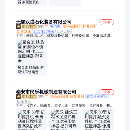
氧 池 污泥池 搅拌
器 絮凝池双曲面
器 环保搅拌设备
搅拌机 蓝恒环保
运行可靠
无锡双盛石化装备有限公司
洽谈
5年
厂
安心购
综合体验L1
回复及时
出价迅速
真实性已核验
江苏无锡
主营：
转鼓结片机、螺旋板换热器、列管换热器、冷凝结晶切片
机、不锈钢反应釜、弯管盘管、列管冷凝器、刮板薄膜蒸发器、
石蜡切片机、硫磺切片机、化工切片机、制片机、刮片机、钢带
结片机、列管式换热器、浮头式换热器、反应釜、反应锅、波纹
填料、搅拌釜
聚合釜 结晶釜 耐
腐蚀不锈钢定制
化工工业搅拌器
型号全
泰安市民乐机械制造有限公司
洽谈
3年
厂
综合体验L0
回复及时
真实性已核验
山东泰安
主营：
搅拌机、输送泵、混凝土泵、巷道喷浆、搅拌设备、防爆
柴油机、工业充填泵、混凝土专用泵、混凝土喷射车、混凝土湿
喷台车、混凝土浇注工程、搅拌输送一体机、混凝土巷道支护