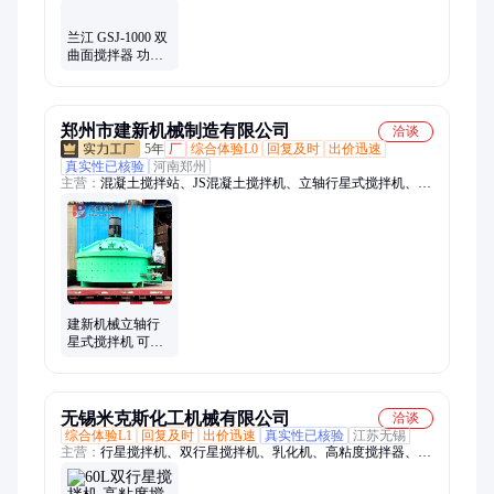
浮机、消毒池、气浮设备、粉碎格栅、加药装置、气浮装置、提
升泵站、预制泵站、一体化气机、一体式泵站、粉碎性格栅、沉
兰江 GSJ-1000 双
淀一体机、低速推流器、格栅破碎机、格栅除污机、潜水推流
曲面搅拌器 功率
器、水下推流器、玻璃钢泵站、粉碎型格栅、一体化泵站
0.75-7.5kw 来图定
制 品质致胜
郑州市建新机械制造有限公司
洽谈
5年
厂
综合体验L0
回复及时
出价迅速
真实性已核验
河南郑州
主营：
混凝土搅拌站、JS混凝土搅拌机、立轴行星式搅拌机、稳
定土拌和站、干粉砂浆设备、移动式搅拌站、免基础搅拌站、特
殊材料混合设备
建新机械立轴行
星式搅拌机 可搅
拌石蜡 香料 脱硫
石膏混合机 搅拌
器
无锡米克斯化工机械有限公司
洽谈
综合体验L1
回复及时
出价迅速
真实性已核验
江苏无锡
主营：
行星搅拌机、双行星搅拌机、乳化机、高粘度搅拌器、真
空乳化机、均质乳化机