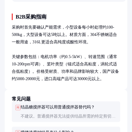
读者深入理解这一工业设备的工作机制。
B2B采购指南
采购时首先要确认产能需求，小型设备每小时处理约100-
500kg，大型设备可达5吨以上。材质方面，304不锈钢适合
一般用途，316L更适合高纯度或酸性环境。

关键参数包括：电机功率（约0.5-5kW）、转速范围（通常
10-200rpm可调）、桨叶类型（锚式适合高粘度，涡轮式适
合低粘度）。价格受材质、功率和品牌影响较大，国产设备
约5000-20000元，进口高端产品可达30000元以上。
常见问题
结晶糖搅拌器可以用普通搅拌器替代吗？
问
不建议。普通搅拌器无法提供结晶所需的特定剪切力
和混合效果，可能导致结晶不均匀或效率低下。专业
结晶搅拌器的设计和材质都针对糖浆特性优化。