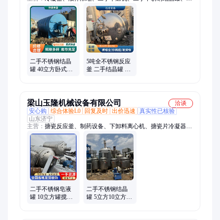
维混合机、电加热烘箱、二手蒸发器、二手烘干机、卧螺离心
机、不锈钢储罐、二手搅拌罐、液体存储罐、平板离心机、滚筒
烘干机、热风循环烘箱、实验室反应釜、电动板框隔膜、不锈钢
反应釜、双螺杆混合机、碟片离心机、二手离心机、二手闪蒸干
燥机、二手生物发酵罐
二手不锈钢结晶
5吨全不锈钢反应
罐 40立方卧式淀
釜 二手结晶罐 带
粉糖搅拌结晶器
刮壁 淀粉糖搅拌
搅拌罐 结晶机
结晶器 搅拌罐
梁山玉隆机械设备有限公司
洽谈
安心购
综合体验L0
回复及时
出价迅速
真实性已核验
山东济宁
主营：
搪瓷反应釜、制药设备、下卸料离心机、搪瓷片冷凝器、
不锈钢冷凝器、工业污水处理、三合一干燥机、二手超重力床、
搪玻璃反应罐、不锈钢离心筛、真空回转干燥机、空心桨叶干燥
机、二手蒸发器
二手不锈钢皂液
二手不锈钢结晶
罐 10立方罐搅拌
罐 5立方10立方卧
器 淀粉糖搅拌结
式淀粉糖搅拌结
晶器 静置罐 支持
晶器 搅拌罐 可定