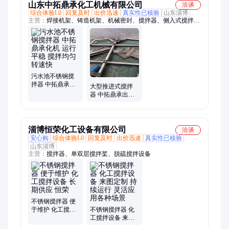
山东中拓鼎承化工机械有限公司
洽谈
综合体验L0
回复及时
出价迅速
真实性已核验
山东淄博
主营：
焊接机架、铸造机架、机械密封、搅拌器、侧入式搅拌
器、立式搅拌器、脱硫搅拌器、不锈钢搅拌器、化工搅拌器、溶
解罐搅拌器、反应釜搅拌器、搅拌器厂家、顶入式搅拌器、沥青
搅拌器、油罐搅拌器、填料密封
污水池不锈钢搅
拌器 中拓鼎承化
大型推进式搅拌
机 运行平稳 搅拌
器 中拓鼎承出品
均匀转速快
运行稳定转速快
淄博恒荣化工设备有限公司
洽谈
安心购
综合体验L0
回复及时
出价迅速
真实性已核验
山东淄博
主营：
搅拌器、单双层搅拌桨、脱硫搅拌设备
不锈钢搅拌器 便
于维护 化工搅拌
不锈钢搅拌器 化
设备 长期供应 恒
工搅拌设备 来图
荣
定制 持续运行 灵