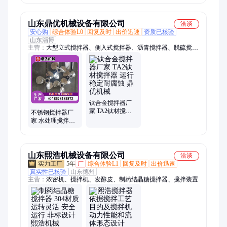
活应用各种场景
山东鼎优机械设备有限公司
洽谈
安心购
综合体验L0
回复及时
出价迅速
资质已核验
山东淄博
主营：
大型立式搅拌器、侧入式搅拌器、沥青搅拌器、脱硫搅拌
器、水处理搅拌器、矿砂搅拌器、不锈钢搅拌器、泥浆搅拌器、
搅拌罐、不锈钢反应釜、搪瓷反应釜
钛合金搅拌器厂
家 TA2钛材搅拌
不锈钢搅拌器厂
器 运行稳定耐腐
家 水处理搅拌机
蚀 鼎优机械
生产厂家 鼎优机
械
山东熙浩机械设备有限公司
洽谈
5年
厂
综合体验L1
回复及时
出价迅速
真实性已核验
山东德州
主营：
浓密机、搅拌机、发酵皮、制药结晶糖搅拌器、搅拌装置