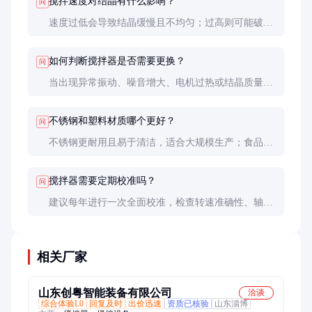
搅拌速度对结晶有什么影响？
问
速度过低会导致结晶缓慢且不均匀；过高则可能破碎
已形成的晶体。经验表明，初始阶段宜用较低转速
（约30-50rpm），结晶后期可提高到80-120rpm。
如何判断搅拌器是否需要更换？
问
当出现异常振动、噪音增大、电机过热或结晶质量明
显下降时，可能是轴承磨损或桨叶变形，应及时检修
或更换部件。
不锈钢和塑料材质哪个更好？
问
不锈钢更耐用且易于清洁，适合大规模生产；食品级
塑料成本较低且不会产生金属污染，适合小批量或特
殊要求场合。
搅拌器需要定期校准吗？
问
建议每年进行一次全面校准，检查转速准确性、轴的
同轴度和平衡性，这对保持结晶质量很重要。
相关厂家
山东创粤智能装备有限公司
洽谈
综合体验L0
回复及时
出价迅速
资质已核验
山东淄博