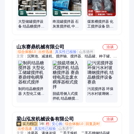
料、不锈钢储罐、带密封机架
大型储罐搅拌设
终混罐搅拌器 石
煤浆槽搅拌器 化
备 结晶糖搅拌器
灰浆搅拌机 中拓
工搅拌设备 防腐
化工搅拌机 中拓
鼎承 生产定制 加
耐磨搅拌机 中拓
鼎承 定制
工
鼎承 非标定制
山东赛鼎机械有限公司
洽谈
综合体验L0
出价迅速
真实性已核验
山东德州
主营：
沉降池、减速机、搅拌轴、搅拌器、结晶罐、种子罐、浓
缩池、反应釜、水煤浆、刮泥机、机械zcx、浓缩机、母液罐、
机械带、机械cby、沉降器、浓密机、发酵罐、脱硫塔、搅拌
机、耙料机、玻璃钢、定做抛光、机械密封、沼气发酵
制药结晶糖搅拌
污泥搅拌器 环保
器 大型化工储罐
脱硫塔侧入式搅
污水衬玻璃钢搅
搅拌机 赛鼎锂电
拌机 结晶糖搅拌
拌机 结晶糖搅拌
稠厚器框式搅拌
器 赛鼎锂电高盐
设备 赛鼎
废水稠厚器框式
搅拌
梁山泓发机械设备有限公司
洽谈
5年
档
安心购
综合体验L0
回复及时
出价迅速
真实性已核验
山东济宁
主营：
冷凝器、液体浓缩、二手干燥机、二手不锈钢结晶罐、二