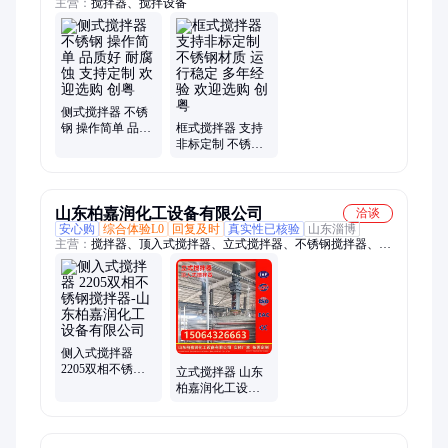
主营：
搅拌器、搅拌设备
侧式搅拌器 不锈
钢 操作简单 品质
框式搅拌器 支持
好 耐腐蚀 支持定
非标定制 不锈钢
制 欢迎选购 创粤
材质 运行稳定 多
年经验 欢迎选购
创粤
山东柏嘉润化工设备有限公司
洽谈
安心购
综合体验L0
回复及时
真实性已核验
山东淄博
主营：
搅拌器、顶入式搅拌器、立式搅拌器、不锈钢搅拌器、侧
入式搅拌器、桨式搅拌器、防腐搅拌器、搅拌器厂家、脱硫搅拌
器、框式搅拌器、双螺带搅拌器、涡轮搅拌机、搅拌装置、搅拌
设备
侧入式搅拌器
2205双相不锈钢
立式搅拌器 山东
搅拌器-山东柏嘉
柏嘉润化工设备
润化工设备有限
有限公司
公司