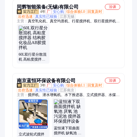
定做
做
同辉智能装备(无锡)有限公司
洽谈
4年
厂
安心购
综合体验L0
回复及时
出价迅速
真实性已核验
江苏无锡
主营：
真空乳化机、真空均质机、行星搅拌机、双行星搅拌机、
乳化机、均质机、真空均质乳化机、全自动灌装封尾机、半自动
灌装封尾机、高剪切乳化机
60L双行星分散混
机 高粘度搅拌器
结构胶化妆品AB
胶搅拌机
南京蓝恒环保设备有限公司
洽谈
3年
厂
安心购
综合体验L1
回复及时
出价迅速
真实性已核验
江苏南京
主营：
搅拌机、潜水增氧机、水下推进器、立式搅拌器、水煤浆
搅拌器、液下推流搅拌器、液下污水搅拌器、潜水推流器、污水
处理设备、污水搅拌设备、低速混合搅拌、防沉淀搅拌设备、粘
度高搅拌设备
蓝恒液下双曲面
搅拌机 缺氧池 厌
立式波轮式搅拌