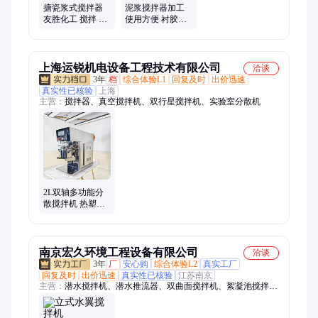
搅拌器、螺带搅拌器、机械密封
搪瓷浆式搅拌器
泥浆搅拌器加工
友胜化工 搅拌 器
使用方便 衬胶搅
搅拌机稳定可靠
拌设备 外形美观
上海运锐机电设备工程技术有限公司
洽谈
3年
档
综合体验L1
回复及时
出价迅速
真实性已核验
上海
主营：
搅拌器、真空搅拌机、双行星搅拌机、实验室分散机
2L双轴多功能分
散搅拌机 热塑性
物料专用搅拌器
南京宏久环境工程设备有限公司
洽谈
3年
厂
安心购
综合体验L2
真实工厂
回复及时
出价迅速
真实性已核验
江苏南京
主营：
潜水搅拌机、潜水推流器、双曲面搅拌机、絮凝池搅拌
器、桨式搅拌机、框式搅拌机、立轴水翼搅拌机、立式环流搅拌
机、污泥回流泵、潜水离心曝气机、潜水射流曝气机、管道混合