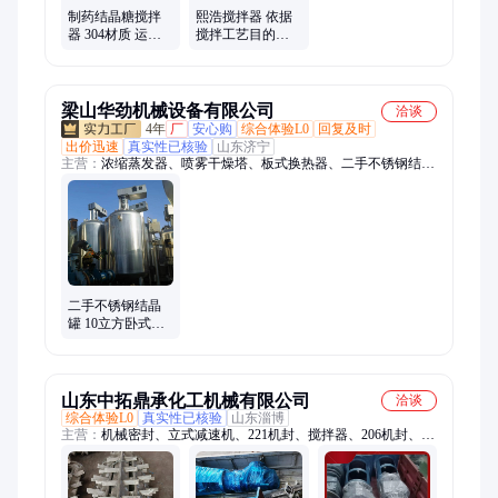
制药结晶糖搅拌
熙浩搅拌器 依据
器 304材质 运转
搅拌工艺目的及
灵活 安全运行 非
搅拌机 动力性能
标设计 熙浩机械
和流体形态设计
梁山华劲机械设备有限公司
洽谈
4年
厂
安心购
综合体验L0
回复及时
出价迅速
真实性已核验
山东济宁
主营：
浓缩蒸发器、喷雾干燥塔、板式换热器、二手不锈钢结晶
罐、高压反应釜、二维混合机、饲料粉碎机、高压均质机、平板
离心机、化工液体罐、单层液体罐、卧螺离心机、闪蒸干燥机、
单筒烘干机、不锈钢储罐、真空液体罐、滚筒烘干机、板框压滤
机、滚筒烘干设备、热风循环烘箱、不锈钢反应釜、二手真空储
罐、二手立式提取罐、二手立式乳品罐、平板吊带离心机、二手
三筒烘干机
二手不锈钢结晶
罐 10立方卧式淀
粉糖搅拌结晶器
搅拌罐
山东中拓鼎承化工机械有限公司
洽谈
综合体验L0
真实性已核验
山东淄博
主营：
机械密封、立式减速机、221机封、搅拌器、206机封、
xdj机架、耐酸碱、205机封、污水池、斜齿轮、222机封、pp抽
滤槽、pp缠绕罐、中拓鼎承、焊接机架、搪瓷球阀、轮减速机、
皮带侧入、离心风机、污水化工、池侧搅拌、端面机封、搪瓷放