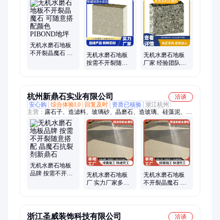
泥、修补砂浆、水磨石材料
无机水磨石地板
不开裂晶魔石 可
无机水磨石地板
无机水磨石地板
随意搭配颜色
按需不开裂随意
厂家 经验团队上
PIBOND地坪
搭配 晶魔石抗裂
门安装 PIBOND
剂PIBOND
晶魔石
杭州新鼎石实业有限公司
洽谈
安心购
综合体验L0
回复及时
资质已核验
浙江杭州
主营：
露石子、造滤料、玻璃砂、晶磨石、造玻璃、硅藻泥、金
刚沙、灰石子、白水泥、金刚砂、洗米石、白石子、烘干砂、自
流平、水洗沙、铜矿砂、水洗石、鹅卵石、石英砂、防滑船、水
磨石、玻璃钢、黑石子、黑水泥、颗粒沙
无机水磨石地板
品牌 按需不开裂
无机水磨石地板
无机水磨石地板
随意搭配 晶魔石
厂 实力厂家多年
不开裂晶魔石 可
抗裂剂新鼎石
行业经验 新鼎石
随意搭配颜色 新
晶魔石
鼎石地坪
浙江圣威装饰科技有限公司
洽谈