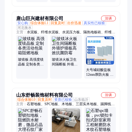
行业经验 皇佳盾
魔石
随意搭配颜色 皇
晶魔石
佳盾地坪
唐山巨兴建材有限公司
洽谈
安心购
综合体验L1
回复及时
出价迅速
真实性已核验
河北衡水
主营：
水泥板、纤维水泥板、水泥压力板、隔热地板砖、纤维水
泥地板砖、厢式房地板、活动板房地板、纤维水泥防爆板、纤维
水泥抗爆板、楼板、玻镁板、钢筋桁架楼承板、硅酸盐防火板、
阻尼隔音板、内墙装饰板、硅酸钙板、纤维水泥通体板、防火
板、轻质隔板墙、穿孔纤维水泥板、复合阻尼隔音板、纤维水泥
楼承板、纤维增强水泥压力板、阁楼板、纤维水泥木纹板
玻镁板 高强度镁
玻镁冰火板卫生
晶板 定制各类活
间隔断板 外墙护
动包装箱阻燃地
墙板高效抗菌防
大号城硅酸盐板
板
霉
12mm厚防火板 包
裹包覆防 火 用于
修建非承重的墙
体
山东舒畅装饰材料有限公司
洽谈
综合体验L0
回复及时
资质已核验
山东临沂
主营：
石塑地板、SPC地板、木地板、三层实木地板、踢脚线、
铝合金踢脚线