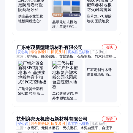
供应晶萃龙塑胶
晶萃龙PVC塑胶
地板同质透心pvc
地板 医院地胶 同
晶萃龙幼儿园地
地板耐磨防滑卷
质透心塑料卷材
板儿童房PVC塑
材医院商场牙科
地板 防火耐磨抗
胶地板 早教中心
菌
卡通儿童室内pvc
地胶
广东彬茂新型建筑材料有限公司
洽谈
安心购
综合体验L1
回复及时
真实性已核验
广东佛山
主营：
护墙板、蜂窝铝板、背景墙板、石晶墙板、竹木纤维格栅
板
厂家定制竹木纤
维集成墙板 酒店
装修工装家装木
饰面快装石塑护
厂销外贸全新料
墙板
SPC锁 扣地 板石
二代共挤WPC户
晶拼接地板静音
外木塑地板复合
卡扣式SPC石塑地
塑木板公园花园
板
露台庭院塑木地
板
杭州湃邦无机磨石新材料有限公司
洽谈
安心购
综合体验L0
回复及时
真实性已核验
江西新余
主营：
水磨石、无机水磨石、无机磨石、水泥自流平、自流平水