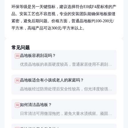
环保等级是另一关键指标，建议选择符合E0或F4星标准的产
品。安装工艺也不容忽视，专业的安装团队能确保地板接缝
紧密，避免后期问题。价格方面，普通晶地板约100-200元/
平方米，高端产品可达300元/平方米以上。
常见问题
晶地板容易刮花吗？
问
优质晶地板的表面硬度较高，普通家居使用不易刮
花。但尖锐物体直接撞击仍可能造成损伤，建议使用
家具保护垫。
晶地板适合有小孩或老人的家庭吗？
问
晶地板经过防滑处理后安全性较高，但光泽度较强的
表面可能反光刺眼，建议选择哑光或半哑光产品。
如何清洁晶地板？
问
日常清洁可用微湿拖把，避免大量水渍残留。顽固污
渍可使用中性清洁剂，切勿使用强酸强碱清洁剂，以
免损伤表面涂层。