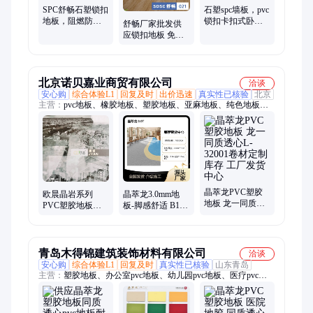
SPC舒畅石塑锁扣
石塑spc墙板，pvc
地板，阻燃防水
锁扣卡扣式卧室
舒畅厂家批发供
耐磨，微晶石晶
家用工程耐磨防
应锁扣地板 免胶
大理石纹厂家
水木纹石塑墙板
安装简约风格装
修 SPC石塑地板
北京诺贝嘉业商贸有限公司
洽谈
安心购
综合体验L1
回复及时
出价迅速
真实性已核验
北京
主营：
pvc地板、橡胶地板、塑胶地板、亚麻地板、纯色地板、
室外地板、幼儿园地板、同质透心地板、运动地板、卷材地胶
晶萃龙PVC塑胶
欧晨晶岩系列
晶萃龙3.0mm地
地板 龙一同质透
PVC塑胶地板
板-脚感舒适 B1防
心L-32001卷材定
OC0804耐磨抗划
火 T耐磨【质量保
制库存 工厂发货
痕水泥色库存
证】
中心
青岛木得锦建筑装饰材料有限公司
洽谈
安心购
综合体验L1
回复及时
真实性已核验
山东青岛
主营：
塑胶地板、办公室pvc地板、幼儿园pvc地板、医疗pvc地
板