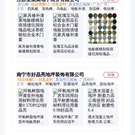
江苏亚里奥电子商务有限公司
洽谈
安心购
综合体验L2
回复及时
真实性已核验
广东广州
主营：
挡风被、加热棒、乌龟缸、地板补漆、加温棒、电动摩
托、电动车挡风
家具修补漆膏地
玫瑰宝马晶泳紫
地板楼梯划痕填
板楼梯划痕填缝
金雨花石铝合金
缝坑洞玫瑰晶电
坑洞玫瑰晶电泳
木门窗地板划痕
泳香槟银铝合金
香槟银铝合金木
填缝坑家具修补
木门窗家具修补
门窗
漆膏
漆膏
南宁市好晶亮地坪装饰有限公司
洽谈
综合体验L1
回复及时
真实性已核验
广西柳州
主营：
钢化地坪、环氧地坪、防腐地坪、晶亮地坪、固化地坪、
地坪工程、硬化地坪、复古地坪、塑胶跑道、运动地坪、无机水
磨石、自流平地坪、停车场地坪、混凝土地坪、地坪固化剂、水
泥自流平、水磨石地坪、工业车间地坪、艺术压花地坪、美丽地
坪施工、艺术磨石地坪、混凝土固化剂、车库车间地坪、彩色压
花地坪、运动球场地坪
环氧树脂地坪漆
环氧地坪漆厂房
透水混凝土地坪
室外地板用材料
车间用自流平耐
附着力高 公寓使
理论用量
磨地板材料理论
用 好晶亮供应 耐
0.57DPQ29好晶亮
用量0.98好晶亮
磨性6.4