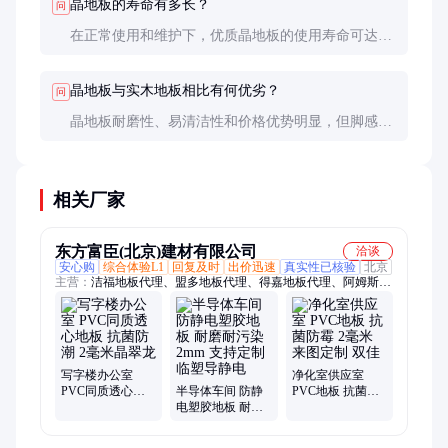
晶地板的寿命有多长？
问
在正常使用和维护下，优质晶地板的使用寿命可达
10-15年。商业空间因流量大，寿命可能略短，约8-10
年。
晶地板与实木地板相比有何优劣？
问
晶地板耐磨性、易清洁性和价格优势明显，但脚感和
自然质感不如实木地板。实木地板更适合追求自然风
格和舒适脚感的用户。
相关厂家
东方富臣(北京)建材有限公司
洽谈
安心购
综合体验L1
回复及时
出价迅速
真实性已核验
北京
主营：
洁福地板代理、盟多地板代理、得嘉地板代理、阿姆斯壮
地板代理、洁弗乐地板代理、LG地板代理、诺拉地板代理、北
新地板厂家、雅迪高橡胶地板代理、丽杰地板代理、杰尼瑞地板
代理、福尔波亚麻地板、欧保地板厂家、秦力橡胶地板厂家、大
巨龙塑胶地板厂家、科亚特橡胶地板厂家、圣象地板、石英地板
厂家、韩华地板代理、PVC地板厂家、塑胶地板厂家、PVC塑胶
写字楼办公室
净化室供应室
地板厂家、A级防火地板厂家、石塑地板厂家、橡胶地板厂家
PVC同质透心地
半导体车间 防静
PVC地板 抗菌防
板 抗菌防潮 2毫
电塑胶地板 耐磨
霉 2毫米 来图定
米晶翠龙
耐污染 2mm 支持
制 双佳
定制 临塑导静电