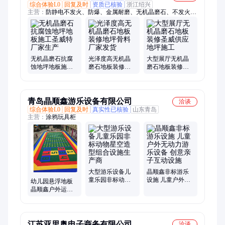
综合体验L0
回复及时
资质已核验
浙江绍兴
主营：
防静电不发火、防爆、金属耐磨、无机晶磨石、不发火防
静电地坪材料
无机晶磨石抗腐
光泽度高无机晶
大型展厅无机晶
蚀地坪地板施工
磨石地板装修地
磨石地板装修圣
圣威特厂家生产
坪骨料厂家发货
威供应地坪施工
青岛晶顺鑫游乐设备有限公司
洽谈
综合体验L0
回复及时
真实性已核验
山东青岛
主营：
涂鸦玩具柜
大型游乐设备儿
晶顺鑫非标游乐
童乐园非标动物
设施 儿童户外无
幼儿园悬浮地板
星空造型组合设
动力游乐设备 创
晶顺鑫户外运动
施生产商
意亲子互动设施
防滑悬浮地板厂
家