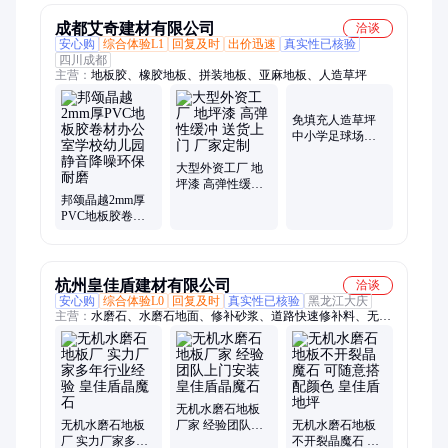
成都艾奇建材有限公司
洽谈
安心购
综合体验L1
回复及时
出价迅速
真实性已核验
四川成都
主营：
地板胶、橡胶地板、拼装地板、亚麻地板、人造草坪
大型外资工厂 地
坪漆 高弹性缓冲
邦颂晶越2mm厚
送货上门 厂家定
免填充人造草坪
PVC地板胶卷材
制
中小学足球场幼
办公室学校幼儿
儿园休闲景观加
园静音降噪环保
工定制厂家供应
耐磨
杭州皇佳盾建材有限公司
洽谈
安心购
综合体验L0
回复及时
真实性已核验
黑龙江大庆
主营：
水磨石、水磨石地面、修补砂浆、道路快速修补料、无机
水磨石、水泥自流平、自流平水泥
无机水磨石地板
无机水磨石地板
厂家 经验团队上
无机水磨石地板
厂 实力厂家多年
门安装 皇佳盾晶
不开裂晶魔石 可